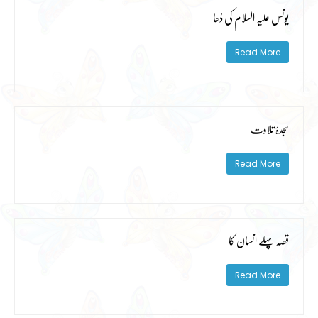
یونس علیہ السلام کی دُعا
Read More
سجدۂ تلاوت
Read More
قصہ پہلے انسان کا
Read More