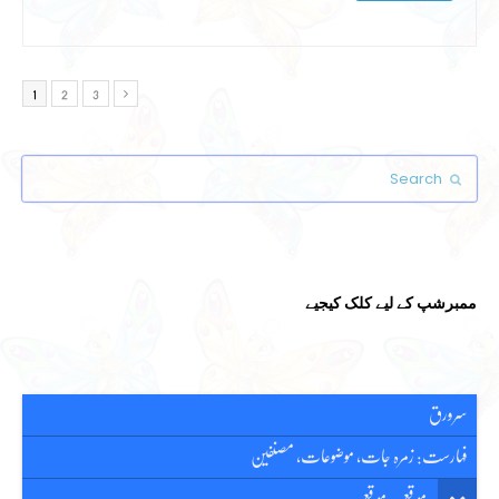
1
2
3
Page
Page
Page
Next
Search
Submit
ممبرشپ کے لیے کلک کیجیے
سرورق
فہارست: زمرہ جات، موضوعات، مصنفین