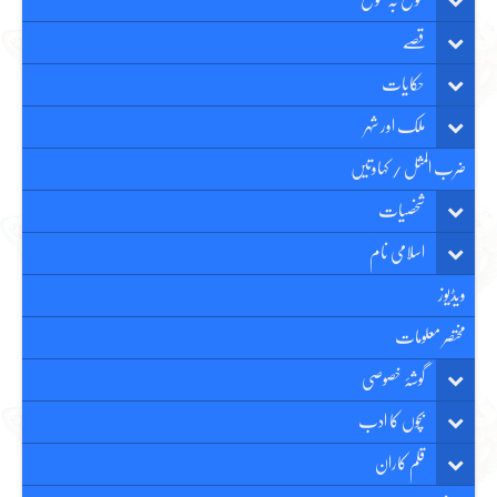
موقع بہ موقع
قصّے
حکایات
ملک اور شہر
ضرب المثل / کہاوتیں
شخصیات
اسلامی نام
ویڈیوز
مختصر معلومات
گوشۂ خصوصی
بچوں کا ادب
قلم کاران