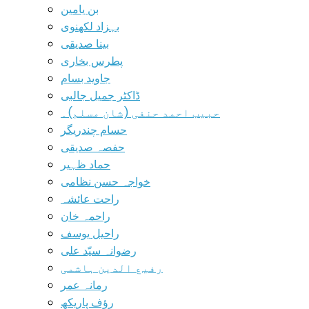
بن یامین
بہزاد لکھنوی
بینا صدیقی
پطرس بخاری
جاوید بسام
ڈاکٹر جمیل جالبی
حبیب احمد حنفی (شان مسلم)۔
حسام چندریگر
حفصہ صدیقی
حماد ظہیر
خواجہ حسن نظامی
راحت عائشہ
راحمہ خان
راحیل یوسف
رضوانہ سیّد علی
رفیع الدین ہاشمی
رمانہ عمر
رؤف پاریکھ