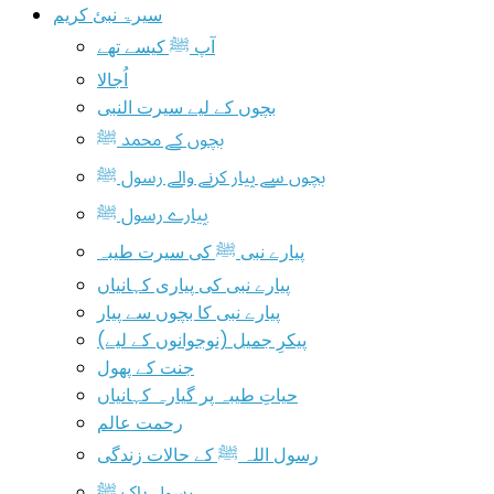
سیرۃ نبیٔ کریم
آپ ﷺ کیسے تھے
اُجالا
بچوں کے لیے سیرت النبی
بچوں کے محمد ﷺ
بچوں سے پیار کرنے والے رسول ﷺ
پیارے رسول ﷺ
پیارے نبی ﷺ کی سیرت طیبہ
پیارے نبی کی پیاری کہانیاں
پیارے نبی کا بچوں سے پیار
پیکرِ جمیل (نوجوانوں کے لیے)
جنت کے پھول
حیاتِ طیبہ پر گیارہ کہانیاں
رحمت عالم
رسول اللہ ﷺ کے حالات زندگی
رسول پاک ﷺ