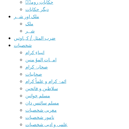
حکایاتِ رومیؒ
دیگر حکایات
ملک اور شہر
ملک
شہر
ضرب المثل / کہاوتیں
شخصیات
انبیاءِ کرام
امہات الموٗ منین
صحابۂ کرام
صحابیات
ائمۂ کرام و علماٗ کرام
سلاطین و فاتحین
مسلم خواتین
مسلم سائنس دان
مغربی شخصیات
نامور شخصیات
علمی و ادبی شخصیات