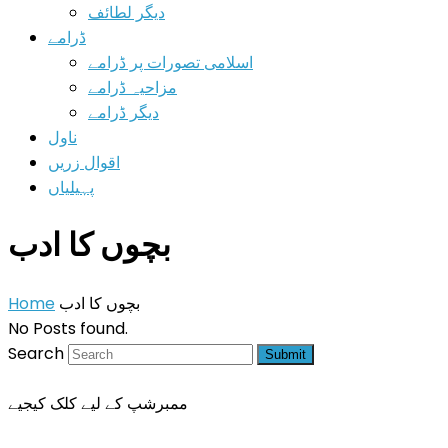
دیگر لطائف
ڈرامے
اسلامی تصورات پر ڈرامے
مزاحیہ ڈرامے
دیگر ڈرامے
ناول
اقوال زریں
پہیلیاں
بچوں کا ادب
بچوں کا ادب
Home
No Posts found.
Search
Submit
ممبرشپ کے لیے کلک کیجیے