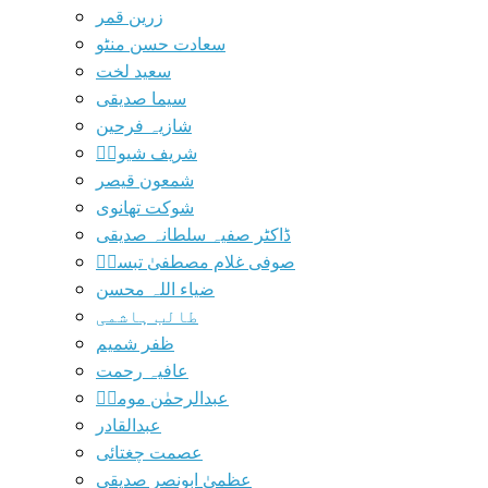
زرین قمر
سعادت حسن منٹو
سعید لخت
سیما صدیقی
شازیہ فرحین
شریف شیوہؔ
شمعون قیصر
شوکت تھانوی
ڈاکٹر صفیہ سلطانہ صدیقی
صوفی غلام مصطفیٰ تبسمؔ
ضیاء اللہ محسن
طالب ہاشمی
ظفر شمیم
عافیہ رحمت
عبدالرحمٰن مومنؔ
عبدالقادر
عصمت چغتائی
عظمیٰ ابونصر صدیقی