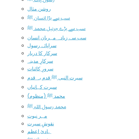
روشن مثال
سب سے بڑا انسان ﷺ
سب سے بڑے جرنیل محمد ﷺ
سب سے زیادہ مہربان انسان
سراپائے رسول
سرکار کا دربار
سرکارِ مدینہ
سرورِ کائنات
سیرت النبی ﷺ قدم بہ قدم
سیرت کہانیاں
محمد ﷺ (منظوم)
محمد رسول اللہ ﷺ
مہر نبوت
نقوشِ سیرت
ہادیٔ اعظم