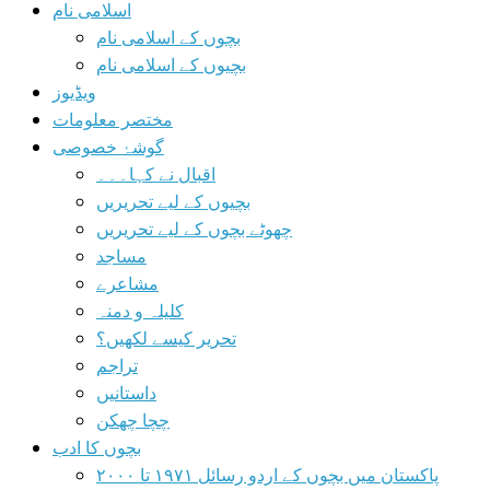
اسلامی نام
بچوں کے اسلامی نام
بچیوں کے اسلامی نام
ویڈیوز
مختصر معلومات
گوشۂ خصوصی
اقبال نے کہا۔۔۔
بچیوں کے لیے تحریریں
چھوٹے بچوں کے لیے تحریریں
مساجد
مشاعرے
کلیلہ و دمنہ
تحریر کیسے لکھیں؟
تراجم
داستانیں
چچا چھکن
بچوں کا ادب
پاکستان میں بچوں کے اردو رسائل ۱۹۷۱ تا ۲۰۰۰