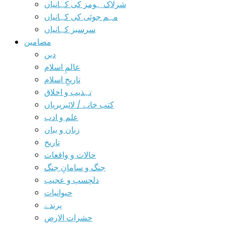
شرلاک ہومز کی کہانیاں
مہم جوئی کی کہانیاں
سرسبز کہانیاں
مضامین
دین
عالمِ اسلام
تاریخِ اسلام
تہذیب و اخلاق
کتب خانے / لائبریریاں
علم و ادب
زبان و بیان
تاریخ
حالات و واقعات
جنگ و سامانِ جنگ
دلچسپ و عجیب
حیوانیات
پرندے
حشرات الارض