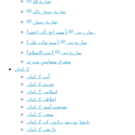
ہمارے آقا ﷺ
ہمارے رسول پاک ﷺ
ہمارے رسول ﷺ
ہمارے نبی ﷺ (مسز ایچ۔آئی احمد)
ہمارے نبی ﷺ (سید نواب علی)
ہمارے نبی ﷺ (بنت الاسلام)
متفرق مضامینِ سیرت
کہانیاں
آیت کہانیاں
حدیث کہانیاں
اسلامی کہانیاں
اخلاقی کہانیاں
نصیحت آموز کہانیاں
سچی کہانیاں
بادشاہوں،شہزادوں کی کہانیاں
تاریخی کہانیاں