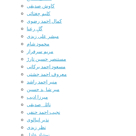
کاوش صدیقی
کلیم چغتائی
کمال احمد رضوی
گلِ رعنا
مبشر علی زیدی
محمود شام
مریم سرفراز
مستنصر حسین تارڑ
مسعود احمد برکاتی
معروف احمد چشتی
منیر احمد راشد
میر شاہد حسین
میرزا ادیب
نائلہ صدیقی
نجیب احمد حنفی
نذیر انبالوی
نظر زیدی
نوشاد عادل