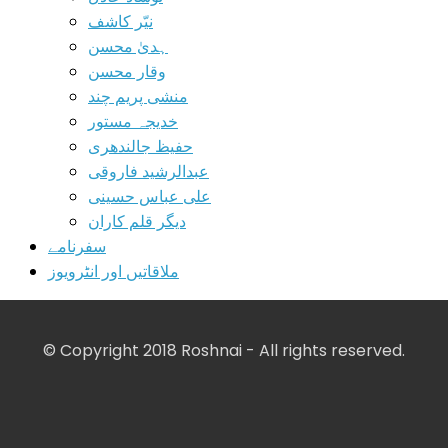
نیّر کاشف
ہدیٰ محسن
وقار محسن
منشی پریم چند
خدیجہ مستور
حفیظ جالندھری
عبدالرشید فاروقی
علی عباس حسینی
دیگر قلم کاران
سفرنامے
ملاقاتیں اور انٹرویوز
© Copyright 2018 Roshnai - All rights reserved.