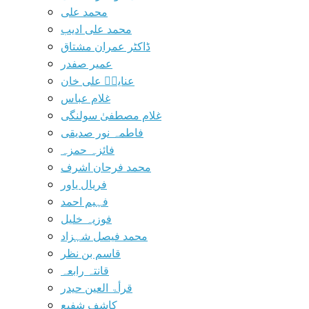
محمد علی
محمد علی ادیب
ڈاکٹر عمران مشتاق
عمیر صفدر
عنایتؔ علی خان
غلام عباس
غلام مصطفیٰ سولنگی
فاطمہ نور صدیقی
فائزہ حمزہ
محمد فرحان اشرف
فریال یاور
فہیم احمد
فوزیہ خلیل
محمد فیصل شہزاد
قاسم بن نظر
قانتہ رابعہ
قرأۃ العین حیدر
کاشف شفیع