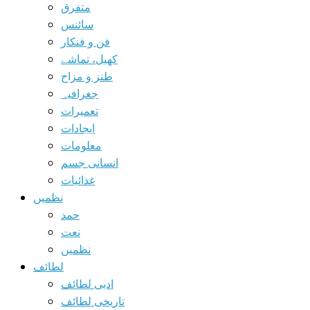
متفرق
سائنس
فن و فنکار
کھیل، تماشے
طنز و مزاح
جغرافیہ
تعمیرات
ایجادات
معلومات
انسانی جسم
غذائیات
نظمیں
حمد
نعت
نظمیں
لطائف
ادبی لطائف
تاریخی لطائف