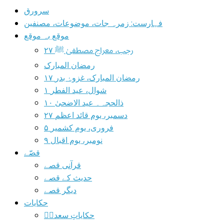
سرورق
فہارست: زمرہ جات، موضوعات، مصنفین
موقع بہ موقع
۲۷ رجب، معراج مصطفیٰ ﷺ
رمضان المبارک
۱۷ رمضان المبارک، غزوۂ بدر
۱ شوال، عید الفطر
۱۰ ذالحجہ۔ عید الاضحیٰ
۲۷ دسمبر، یوم قائد اعظم
۵ فروری، یوم کشمیر
۹ نومبر، یوم اقبال
قصّے
قرآنی قصے
حدیث کے قصے
دیگر قصے
حکایات
حکایاتِ سعدیؒ