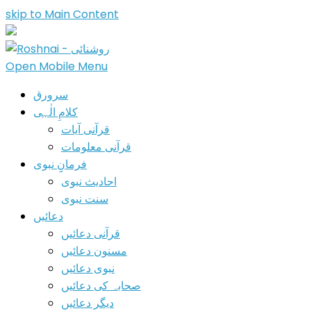
skip to Main Content
Open Mobile Menu
سرورق
کلامِ الٰہی
قرآنی آیات
قرآنی معلومات
فرمانِِ نبوی
احادیث نبوی
سنت نبوی
دعائیں
قرآنی دعائیں
مسنون دعائیں
نبوی دعائیں
صحابہ کی دعائیں
دیگر دعائیں