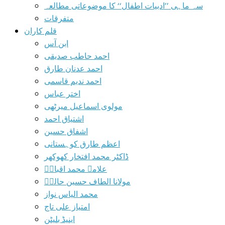
سہ ماہی ’’ادبیات اطفال‘‘ کا موضوعاتی مطالعہ
متفرقات
قلم کاران
ابن آس
احمد حاطب صدیقی
احمد عدنان طارق
احمد ندیم قاسمی
اختر عباس
مولوی اسماعیل میرٹھی
اشتیاق احمد
اشفاق حسین
اعظم طارق کوہستانی
ڈاکٹر محمد افتخار کھوکھر
علامہ محمد اقبالؒ
مولانا الطاف حسین حالیؔ
محمد الیاس نواز
امتیاز علی تاج
اینیڈ بلیٹن