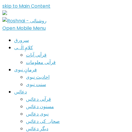
skip to Main Content
Open Mobile Menu
سرورق
کلامِ الٰہی
قرآنی آیات
قرآنی معلومات
فرمانِِ نبوی
احادیث نبوی
سنت نبوی
دعائیں
قرآنی دعائیں
مسنون دعائیں
نبوی دعائیں
صحابہ کی دعائیں
دیگر دعائیں