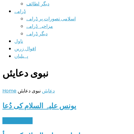
دیگر لطائف
ڈرامے
اسلامی تصورات پر ڈرامے
مزاحیہ ڈرامے
دیگر ڈرامے
ناول
اقوال زریں
پہیلیاں
نبوی دعایئں
دعایئں
نبوی دعایئں
Home
یونس علیہ السلام کی دُعا
Read More
→