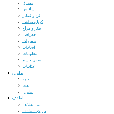
متفرق
سائنس
فن و فنکار
کھیل، تماشے
طنز و مزاح
جغرافیہ
تعمیرات
ایجادات
معلومات
انسانی جسم
غذائیات
نظمیں
حمد
نعت
نظمیں
لطائف
ادبی لطائف
تاریخی لطائف