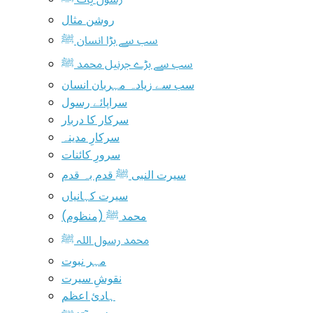
روشن مثال
سب سے بڑا انسان ﷺ
سب سے بڑے جرنیل محمد ﷺ
سب سے زیادہ مہربان انسان
سراپائے رسول
سرکار کا دربار
سرکارِ مدینہ
سرورِ کائنات
سیرت النبی ﷺ قدم بہ قدم
سیرت کہانیاں
محمد ﷺ (منظوم)
محمد رسول اللہ ﷺ
مہر نبوت
نقوشِ سیرت
ہادیٔ اعظم