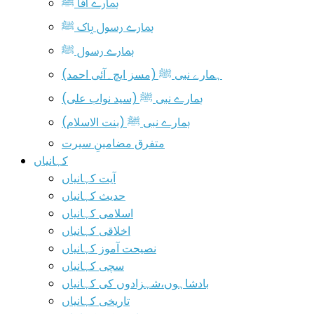
ہمارے آقا ﷺ
ہمارے رسول پاک ﷺ
ہمارے رسول ﷺ
ہمارے نبی ﷺ (مسز ایچ۔آئی احمد)
ہمارے نبی ﷺ (سید نواب علی)
ہمارے نبی ﷺ (بنت الاسلام)
متفرق مضامینِ سیرت
کہانیاں
آیت کہانیاں
حدیث کہانیاں
اسلامی کہانیاں
اخلاقی کہانیاں
نصیحت آموز کہانیاں
سچی کہانیاں
بادشاہوں،شہزادوں کی کہانیاں
تاریخی کہانیاں