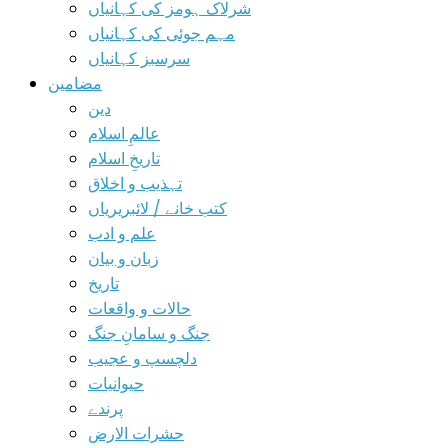
شرلاک ہومز کی کہانیاں
مہم جوئی کی کہانیاں
سرسبز کہانیاں
مضامین
دین
عالمِ اسلام
تاریخِ اسلام
تہذیب و اخلاق
کتب خانے / لائبریریاں
علم و ادب
زبان و بیان
تاریخ
حالات و واقعات
جنگ و سامانِ جنگ
دلچسپ و عجیب
حیوانیات
پرندے
حشرات الارض