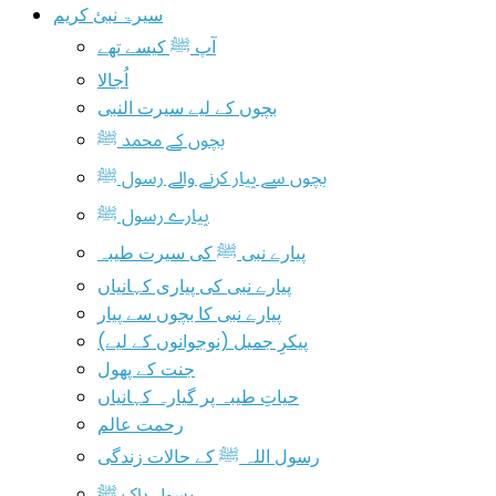
سیرۃ نبیٔ کریم
آپ ﷺ کیسے تھے
اُجالا
بچوں کے لیے سیرت النبی
بچوں کے محمد ﷺ
بچوں سے پیار کرنے والے رسول ﷺ
پیارے رسول ﷺ
پیارے نبی ﷺ کی سیرت طیبہ
پیارے نبی کی پیاری کہانیاں
پیارے نبی کا بچوں سے پیار
پیکرِ جمیل (نوجوانوں کے لیے)
جنت کے پھول
حیاتِ طیبہ پر گیارہ کہانیاں
رحمت عالم
رسول اللہ ﷺ کے حالات زندگی
رسول پاک ﷺ