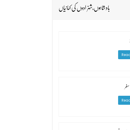
بادشاہوں،شہزادوں کی کہانیاں
Read
سفر
Read