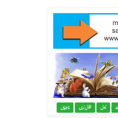
ے
ناول
اقوال زریں
پہیلیاں