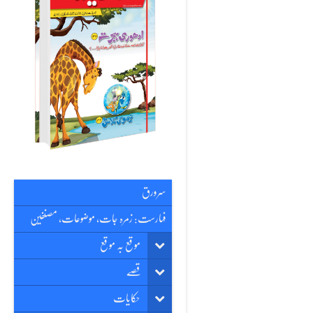
سرورق
فہارست: زمرہ جات، موضوعات، مصنفین
موقع بہ موقع
قصّے
حکایات