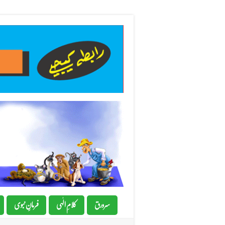
سرورق
کلامِ الٰہی
فرمانِِ نبوی