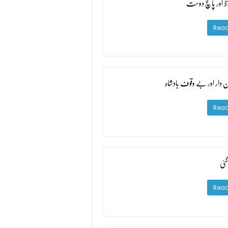
وظ اور پانچ دوست
Read
 دار اور بے وقوف بادشاہ
Read
ئی
Read