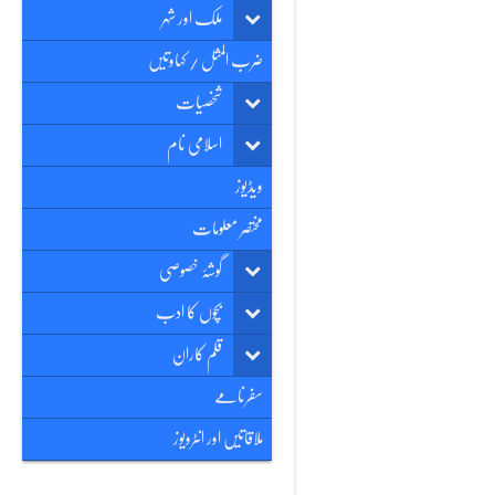
ملک اور شہر
ضرب المثل / کہاوتیں
شخصیات
اسلامی نام
ویڈیوز
مختصر معلومات
گوشۂ خصوصی
بچوں کا ادب
قلم کاران
سفرنامے
ملاقاتیں اور انٹرویوز