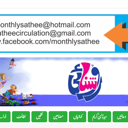
دعائیں
سیرۃ نبیٔ کریم
کہانیاں
مضامین
نظمیں
لطائف
ڈرام