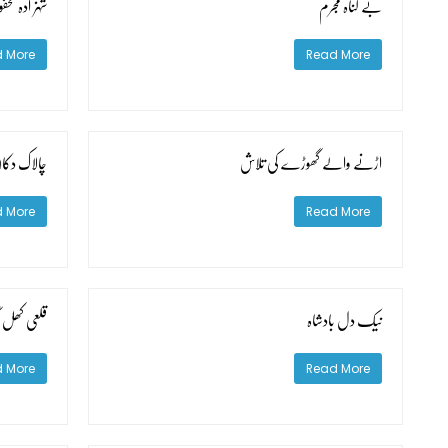
بے گناہ مجرم
شہزادہ محف
 More
Read More
اڑنے والے گھوڑے کی تلاش
چالاک دکان
 More
Read More
نیک دل بادشاہ
قلعی کھل گ
 More
Read More