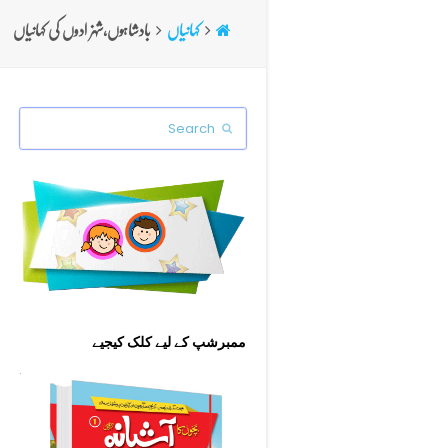
کہانیاں
بادشاہوں،شہزادوں کی کہانیاں
Search
Submit
ممبرشپ کے لیے کلک کیجیے