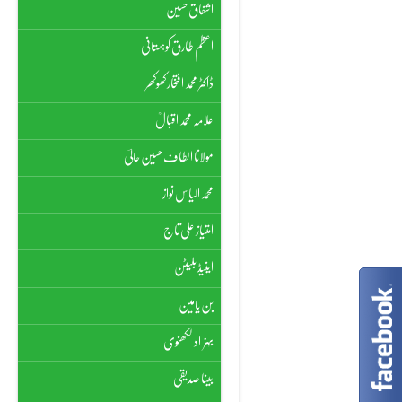
اشفاق حسین
اعظم طارق کوہستانی
ڈاکٹر محمد افتخار کھوکھر
علامہ محمد اقبالؒ
مولانا الطاف حسین حالیؔ
محمد الیاس نواز
امتیاز علی تاج
اینیڈ بلیٹن
بن یامین
بہزاد لکھنوی
بینا صدیقی