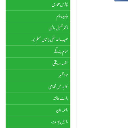
پطرس بخاری
جاوید بسام
ڈاکٹر جمیل جالبی
حبیب احمد حنفی (شان مسلم)۔
حسام چندریگر
حفصہ صدیقی
حماد ظہیر
خواجہ حسن نظامی
راحت عائشہ
راحمہ خان
راحیل یوسف