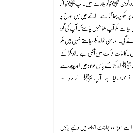
ر سرورکونین ﷺکو بلارہے ہیں۔آپﷺ آکر
ات پر سکون چھا گیا ہے۔ اتنے میں جس سورخ پر
لیا ہے مگر آپ ہلنا نہیں چاہتے کہ آپ کی گود
 گی۔ اور یہی تو ابو بکر ؓ چاہتے نہیں ہیں مگر
ں۔کائنات حرکت میں آگئی ہے ۔ابوبکرؓ کے
 ابو بکرؓ کے پاس موجود ہیں اورپوچھ رہے
لﷺکالے نے کاٹ لیا ہے ۔آپ ﷺ نے منہ سے
صبح ہو گئی ہے ۔شور مچ گیا ہے کہ جو بھی محمد( ﷺ) کو ڈھونڈکر لائے گا اسے سو(۰۰۱)اونٹ انعام میں دئیے جائیں