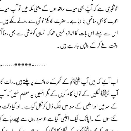
خوشخبری ہے کہ آپؓ بھی میرے ساتھ ہوں گے یعنی مکہ میں تو آپ میر
ہجرت کابھی ساتھی بنا دیا ہے۔ حضرت ابو بکرؓ خوشی سے رونے لگے ہیں۔حضر
اس سے پہلے اس بات کا اندازہ نہیں تھا کہ انسان کوخوشی سے بھی رونا
وقت طے کر کے واپس جا رہے ہیں۔
…….*****…….
اب آئیے مکہ میں آپ ﷺ کے گھرکے دروازے پر چلتے ہیں۔رات کا و
آپ ﷺنکلیں گے تو اپنا کام کریں گے مگر انہیں یہ معلوم نہیں کہ آ
کے سر میں اور ابلیس کے منہ میں خاک ڈال کرنکل گیاہے۔ اور گیا وقت وا
گئے ہوں گے ۔اچانک ایک اجنبی آگیا ہے جو سرداروں سے پوچھ رہاہے کہ
رہے ہیں کہ محمد(ﷺ)کے نکلنے کا انتظار کر رہے ہیں۔وہ کہہ رہا ہے ک