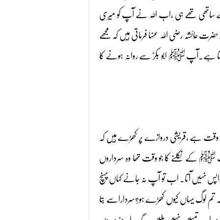
ے ساتھی تھے ہی ،اب اللہ نے آپ کو میری
ت عائشہ رضی اللہ عنہا فرماتی ہیں کہ مجھے
 آتا ہے۔آپ ﷺ ابو بکرؓ سے روانہ ہونے کا
قت ہے ،قریشی دروازے پر کھڑے ہیں کہ
پ ﷺ کے نکلنے کا جو وقت تھا وہ سرداروں
پس نہیں آتا۔ اب تو آپ نہ جانے کہاں پہنچ
 تم لوگ یہاں کیوں کھڑے ہو؟سرداراسے بتا
ہ وہ اب تمہیں نہیں ملیں گے۔ اپنے سروں