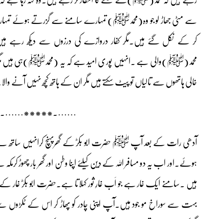
سے مٹی جھاڑ لو جو وہ(محمدﷺ) تمہارے سامنے سے گزرتے ہوئے تمہارے
کر کے نکل گئے ہیں۔مگر کفار دروازے کی درزوں سے دیکھ رہے ہیں 
محمد(ﷺ)والی ہے ۔انہیں پوری امید ہے کہ یہ (محمدﷺ)ہی ہیں مگر وہ ج
خالی ہاتھوں سے تالیاں تو پیٹ سکتے ہیں مگر ان کے ہاتھ کچھ نہیں آنے والا
…….*****…….
آدھی رات کے بعد آپ ﷺ حضرت ابو بکرؓ کے گھرپہنچ کرانہیں ساتھ لے کر
ہوئے۔اور اب یہ دو مسافر اللہ کے دین کیلئے اپنا وطن اور گھر بار چھوڑ کرمکہ س
ہیں ۔سامنے ایک غار ہے جو اَب غارِ ثور کہلاتا ہے۔حضرت ابو بکرؓ غار کے 
بہت سے سوراخ مو جود ہیں۔آپ اپنی چادر کو پھاڑ کر اس کے ٹکڑوں سے س