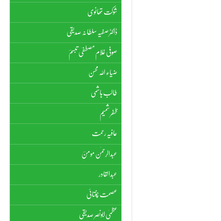
شوکت تھانوی
ڈاکٹر صفیہ سلطانہ صدیقی
صوفی غلام مصطفیٰ تبسمؔ
ضیاء اللہ محسن
طالب ہاشمی
ظفر شمیم
عافیہ رحمت
عبدالرحمٰن مومنؔ
عبدالقادر
عصمت چغتائی
عظمیٰ ابونصر صدیقی