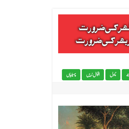
ے
ناول
اقوال زریں
پہیلیاں