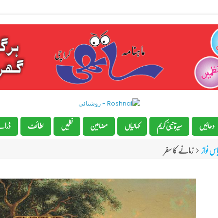
دعائیں
سیرۃ نبیٔ کریم
کہانیاں
مضامین
نظمیں
لطائف
ڈرام
یاس نواز
زمانے کا سفر