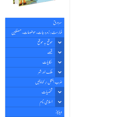
سرورق
فہارست: زمرہ جات، موضوعات، مصنفین
موقع بہ موقع
قصّے
حکایات
ملک اور شہر
ضرب المثل / کہاوتیں
شخصیات
اسلامی نام
ویڈیوز