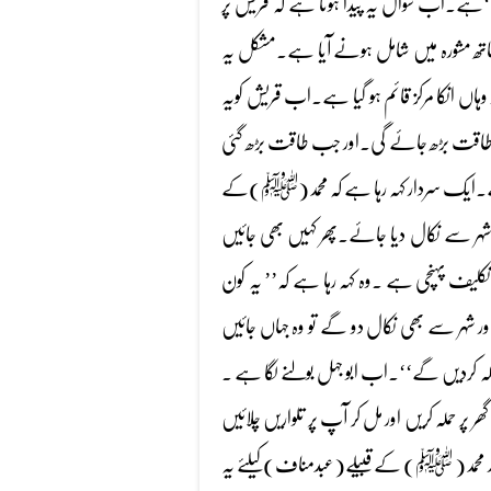
‘‘ہے۔اب سوال یہ پیدا ہوتا ہے کہ قریش پر
اتھ مشورہ میں شامل ہونے آیا ہے۔مشکل یہ
ہاں انکا مرکز قائم ہو گیا ہے۔اب قریش کویہ
 کی طاقت بڑھ جائے گی۔اور جب طاقت بڑھ گئی
ا ہے۔ایک سردار کہہ رہا ہے کہ محمد(ﷺ)کے
کر شہر سے نکال دیا جائے۔پھر کہیں بھی جائیں
لیف پہنچی ہے ۔وہ کہہ رہا ہے کہ’’ یہ کون
ر شہر سے بھی نکال دو گے تو وہ جہاں جائیں
ملہ کردیں گے‘‘۔اب ابو جہل بولنے لگا ہے ۔
 حملہ کریں اور مل کر آپ پر تلواریں چلائیں
ور محمد( ﷺ) کے قبیلے(عبدمناف)کیلئے یہ