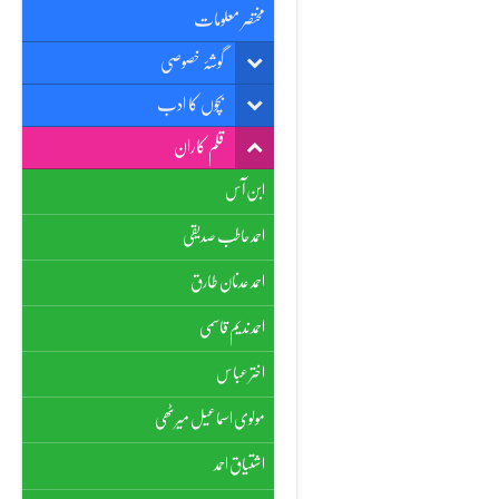
مختصر معلومات
گوشۂ خصوصی
بچوں کا ادب
قلم کاران
ابن آس
احمد حاطب صدیقی
احمد عدنان طارق
احمد ندیم قاسمی
اختر عباس
مولوی اسماعیل میرٹھی
اشتیاق احمد