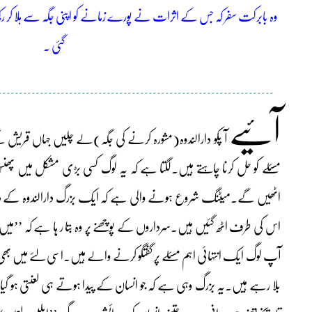
وہ بابرکت سفر کہ جس کے اثرات نے پورے زمانے کو اپنی جگہ سے ہلا کر رکھ دیا
گئی ۔
۔۔۔۔۔۔۔۔۔۔۔۔۔۔۔۔۔۔۔۔۔۔۔۔۔۔۔۔۔۔۔۔۔۔۔۔۔۔۔۔۔۔۔۔۔۔۔۔۔۔۔۔۔۔۔
۔۔۔۔۔۔۔۔۔۔۔
آئیے
آ پکو دارالندوہ(مشورہ کرنے کی جگہ)لے چلیں جہاں قریش
مسئلے کو حل کرنا چاہتے ہیں۔لگتا ہے کہ یہ لوگ کسی بڑی مشکل میں پ
اٹھیں گے۔میٹنگ شروع ہونے والی ہے کہ ایک بزرگ دارالندوہ کے درو
اس کی طرف اٹھ گئیں ہیں۔سرداروں کے پوچھنے پر وہ بتا ر ہا ہے کہ ’’میں علا
آپ لوگ ایک انتہائی اہم مسئلے پر گفتگو کرنے والے ہیں۔اسی لئے میں ب
بلا رہے ہیں۔یہ بزرگ وہی ہے کہ جو انسان کے پیدا ہوتے ہی لعنتی ہو 