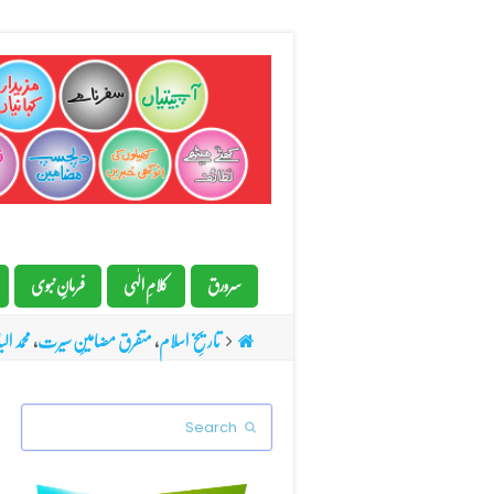
سرورق
کلامِ الٰہی
فرمانِِ نبوی
تاریخِ اسلام
,
متفرق مضامینِ سیرت
,
محمد ال
Search
Submit