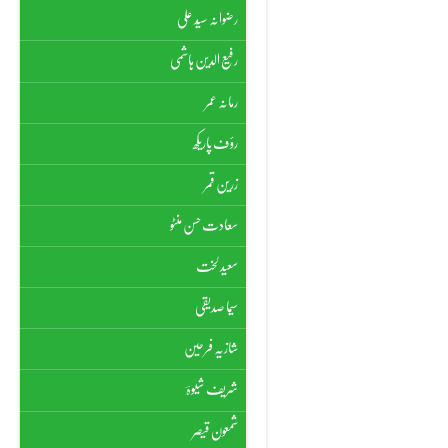
رضوانہ سیّد علی
رفیع الدین ہاشمی
رمانہ عمر
رؤف پاریکھ
زرین قمر
سعادت حسن منٹو
سعید لخت
سیما صدیقی
شازیہ فرحین
شریف شیوہؔ
شمعون قیصر