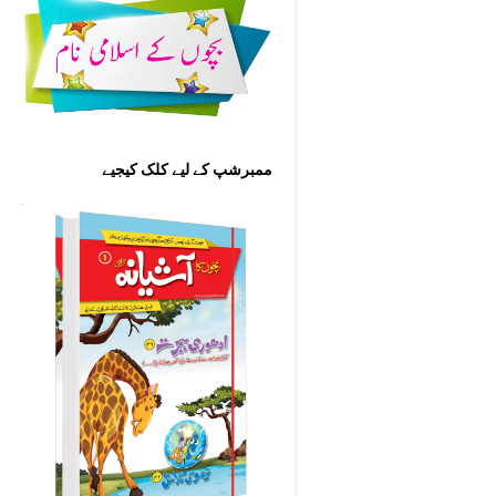
ممبرشپ کے لیے کلک کیجیے