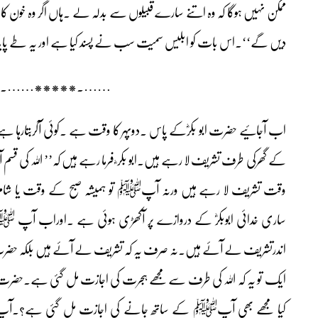
ممکن نہیں ہوگا کہ وہ اتنے سارے قبیلوں سے بدلہ لے ۔ہاں اگر وہ خون
دیں گے‘‘۔اس بات کو ابلیس سمیت سب نے پسند کیا ہے اور یہ طے پایاہ
…….*****…….
اب آجائیے حضرت ابو بکرؓکے پاس ۔دوپہر کا وقت ہے ۔کوئی آکربتارہا
کے گھرکی طرف تشریف لا رہے ہیں۔ابو بکر ؓ فرما رہے ہیں کہ’’ اللہ کی
وقت تشریف لا رہے ہیں ورنہ آپﷺ تو ہمیشہ صبح کے وقت یا شام کو
ساری خدائی ابوبکرؓ کے دروازے پر آکھڑی ہوئی ہے ۔اوراب آپ ﷺ
اندرتشریف لے آئے ہیں۔نہ صرف یہ کہ تشریف لے آئے ہیں بلکہ حضرت ابو ب
ایک تو یہ کہ اللہ کی طرف سے مجھے ہجرت کی اجازت مل گئی ہے۔حضرت ابو
کیا مجھے بھی آپﷺ کے ساتھ جانے کی اجازت مل گئی ہے؟۔آپﷺ