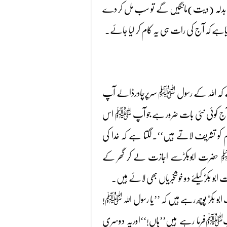
 کا بدلہ (دیت)مانگیں گے تو سب مل کر دے
ے کہ آج کی رات ہی یہ کام کر لیا جائے۔
 ہے کہ اللہ کے رسول ﷺ سرپرچادرڈالے آپ
 قسم آج کوئی نئی بات ضرور ہے جو آپ ﷺ اس
 تشریف لاتے ہیں‘‘۔لگتا ہے کہ خدا کی
 حضرت ابوبکرؓسے اجازت لے کر گھر کے
کرؓ کیلئے دو خوشخبریاں بھی لائے ہیں۔
 بکرؓ پوچھ رہے ہیں کہ ’’یا رسول اللہ ﷺ!
فرما رہے ہیں’’ہاں!‘‘اوریہ دوسری