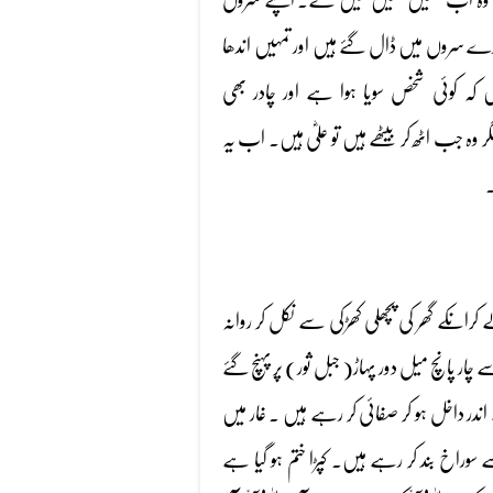
 سروں میں ڈال گئے ہیں اور تمہیں اندھا
کہ کوئی شخص سویا ہوا ہے اور چادر بھی
ب اٹھ کر بیٹھے ہیں تو علیؓ ہیں۔ اب یہ
۔
انکے گھر کی پچھلی کھڑکی سے نکل کر روانہ
ے چار پانچ میل دور پہاڑ( جبل ثور) پر پہنچ گئے
اندر داخل ہو کر صفائی کر رہے ہیں ۔ غار میں
وراخ بند کر رہے ہیں۔ کپڑا ختم ہو گیا ہے