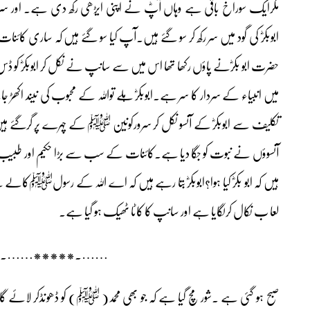
مگرایک سوراخ باقی ہے وہاں آپؓ نے اپنی ایڑھی رکھ دی ہے۔ او
ابوبکرؓ کی گود میں سر رکھ کر سو گئے ہیں۔آپ کیا سو گئے ہیں کہ ساری کائن
حضرت ابو بکرؓنے پاؤں رکھا تھا اس میں سے سانپ نے نکل کر ابوبکرؓ کو ڈس 
میں انبیاء کے سردار کا سر ہے۔ابوبکرؓ ہلے تواللہ کے محبوب کی نیند اکھڑ جائے
تکلیف سے ابوبکرؓ کے آنسو نکل کر سرورکونین ﷺ کے چہرے پر گرگئے ہی
آنسوؤں نے نبوت کو جگا دیا ہے۔کائنات کے سب سے بڑا حکیم اور طبیبﷺ
ہیں کہ ابو بکرؓ کیا ہوا؟ابوبکرؓ بتا رہے ہیں کہ اے اللہ کے رسو
لعا ب نکال کرلگایا ہے اور سانپ کا کاٹا ٹھیک ہو گیا ہے۔
…….*****…….