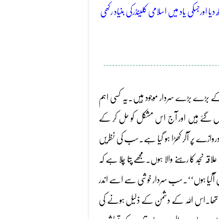
 اورجسکی یاد میں اسلامی کلینڈرکی بنیاد رکھی
۔۔۔۔۔۔۔۔۔۔۔۔۔۔۔۔۔۔۔۔۔۔۔۔۔۔۔۔۔۔۔۔۔۔۔۔۔۔۔
 کے بڑے بڑے سردار موجود ہیں۔یہ کسی اہم
ھنس گئے ہیں اور آج اس مشکل کو حل کر کے
ازے پر آکر کھڑا ہو گیا ہے۔سب کی نظریں
قہ نجد کا رہنے والا ہوں۔مجھے پتا چلا ہے کہ
ھی آگیا ہوں‘‘۔سب سردار خوشی سے اسے اندر
گیا تھا۔اس اللہ کے دشمن کے ذلیل ہونے کی