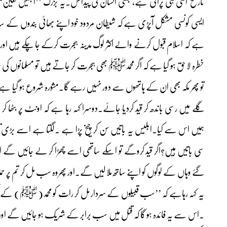
تاریخ اتنی ہی پرانی ہے، جتنی انسان کی پیدائش۔یہ بزرگ ’’ابلیس لعین
ایسی کونسی مشکل آپڑی ہے کہ شیطان مردود خود اپنے بھائی بندوں کے س
ہے کہ اسلام قبول کرنے والے اکثر لوگ مدینہ ہجرت کرکے جا چکے ہیں اور و
خطرہ لا حق ہو گیا ہے کہ اگر محمدﷺ بھی ہجرت کر جاتے ہیں تو مسلمانوں
تو پھر مکہ بھی ان کے ہاتھوں سے دور نہیں رہے گا۔مشورہ شروع ہو گی
گلے میں رسی باندھ کر قید کردیا جائے۔دوسرا کہہ رہا ہے کہ اونٹ پر بٹھا 
ہمیں اس سے کیا۔ابلیس یہ باتیں سن کر چیخ پڑا ہے ۔لگتا ہے اسے بڑی تک
سی باتیں ہیں؟اگر قید کروگے تو اسکے ساتھی اسے چھڑا کر لے جائیں گے او
گئے وہاں کے لوگوں کو اپنے ساتھ ملا لیں گے۔اور پھروہ سب مل کر تم پر ح
یہ کہہ رہاہے کہ ’’سب قبیلوں کے سردار مل کر رات کو محمد( ﷺ) کے گھر پر
۔اس سے یہ فائدہ ہو گا کہ قتل میں سب برابر کے شریک ہو جائیں گے ا