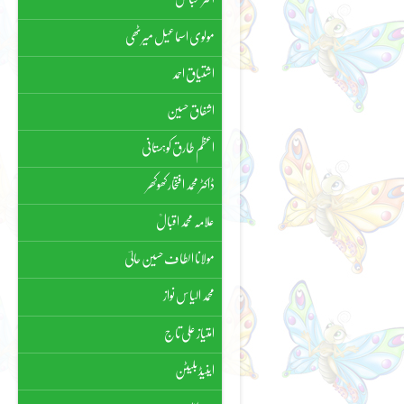
مولوی اسماعیل میرٹھی
اشتیاق احمد
اشفاق حسین
اعظم طارق کوہستانی
ڈاکٹر محمد افتخار کھوکھر
علامہ محمد اقبالؒ
مولانا الطاف حسین حالیؔ
محمد الیاس نواز
امتیاز علی تاج
اینیڈ بلیٹن