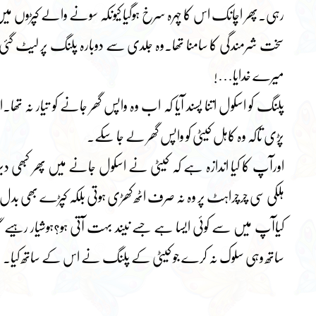
رہی۔پھر اچانک اس کا چہرہ سرخ ہوگیا کیونکہ سونے والے کپڑوں م
سخت شرمندگی کا سامنا تھا۔وہ جلدی سے دوبارہ پلنگ پر لیٹ گئی او
میرے خدایا…!
پلنگ کو اسکول اتنا پسند آیا کہ اب وہ واپس گھر جانے کو تیار ن
پڑی تاکہ وہ کاہل کیٹی کو واپس گھر لے جا سکے۔
اورآپ کا کیا اندازہ ہے کہ کیٹی نے اسکول جانے میں پھر کبھی 
ہلکی سی چرچراہٹ پر وہ نہ صرف اٹھ کھڑی ہوتی بلکہ کپڑے بھی بدل 
کیاآپ میں سے کوئی ایسا ہے جسے نیند بہت آتی ہو؟ہوشیار رہ
ساتھ وہی سلوک نہ کرے جو کیٹی کے پلنگ نے اس کے ساتھ کیا۔