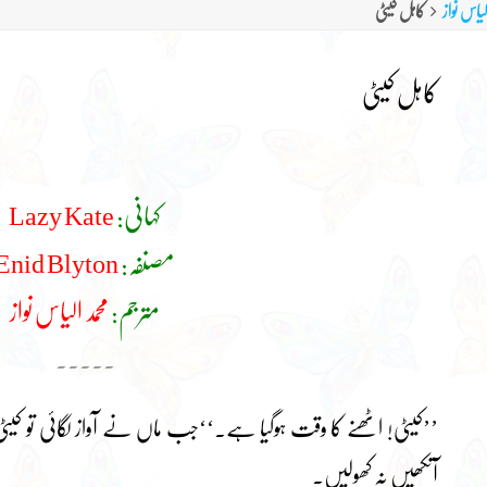
لیاس نواز
کاہل کیٹی
کاہل کیٹی
کہانی:
Lazy Kate
مصنفہ:
Enid Blyton
مترجم:
محمد الیاس نواز
۔۔۔۔۔
’’کیٹی! اٹھنے کا وقت ہوگیا ہے۔‘‘جب ماں نے آواز لگائی تو کیٹی گ
آنکھیں نہ کھولیں۔