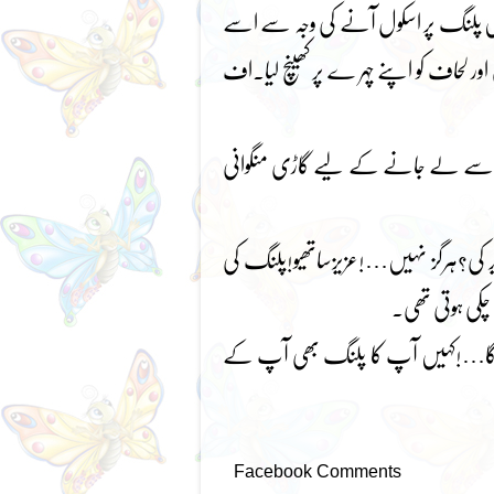
یں پلنگ پر اسکول آنے کی وجہ سے اسے
ر لحاف کو اپنے چہر ے پر کھینچ لیا۔اف
ہ تھا۔اسے لے جانے کے لیے گاڑی منگوانی
دیر کی؟ہرگز نہیں…!عزیزساتھیو!پلنگ کی
چکی ہوتی تھی۔
یے گا…!کہیں آپ کا پلنگ بھی آپ کے
Facebook Comments