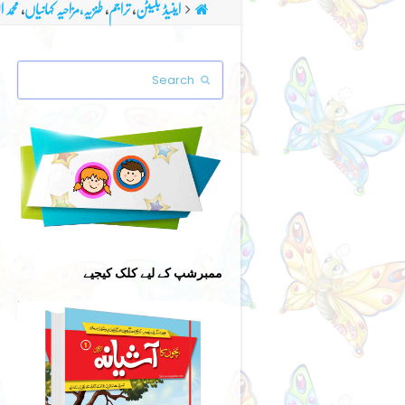
اینیڈ بلیٹن
,
تراجم
,
طنزیہ،مزاحیہ کہانیاں
,
محمد ا
Search
Submit
ممبرشپ کے لیے کلک کیجیے