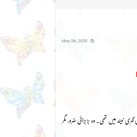
May 28, 2025
ہری نیند میں تھی۔ وہ بڑبڑائی ضرور مگر