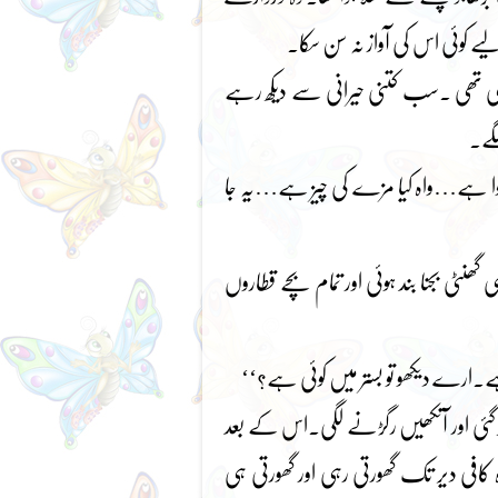
لیے کوئی اس کی آواز نہ سن سکا۔
ورہی تھی ۔سب کتنی حیرانی سے دیکھ رہے
گے۔
ا ہوا ہے…واہ کیا مزے کی چیز ہے…یہ جا
ھنٹی بجنا بند ہوئی اور تمام بچے قطاروں
ے۔ارے دیکھو تو بستر میں کوئی ہے؟‘‘
ٹھ گئی اور آنکھیں رگڑنے لگی۔اس کے بعد
کافی دیر تک گھورتی رہی اور گھورتی ہی