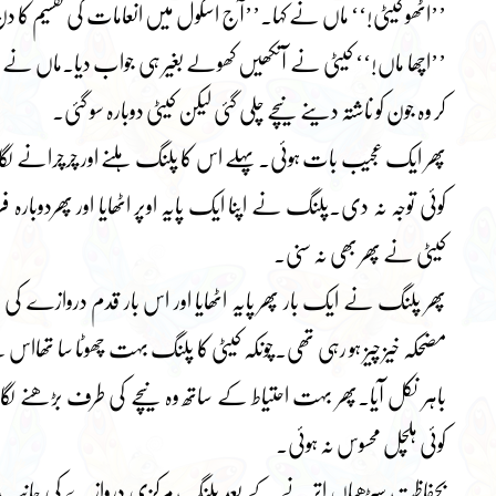
’’اٹھو کیٹی!‘‘ ماں نے کہا۔’’آج اسکول میں انعامات کی تقسیم کا
’’اچھا ماں!‘‘ کیٹی نے آنکھیں کھولے بغیر ہی جواب دیا۔ماں نے س
کر وہ جون کو ناشتہ دینے نیچے چلی گئی لیکن کیٹی دوبارہ سو گئی۔
پھر ایک عجیب بات ہوئی۔پہلے اس کا پلنگ ہلنے اور چرچرانے لگاا
کوئی توجہ نہ دی۔پلنگ نے اپنا ایک پایہ اوپر اٹھایا اور پھردوبارہ 
کیٹی نے پھر بھی نہ سنی۔
پھر پلنگ نے ایک بار پھر پایہ اٹھایا اور اس بار قدم دروازے ک
مضحکہ خیز چیز ہو رہی تھی۔چونکہ کیٹی کا پلنگ بہت چھوٹا سا تھا
باہر نکل آیا۔پھر بہت احتیاط کے ساتھ وہ نیچے کی طرف بڑھنے لگا
کوئی ہلچل محسوس نہ ہوئی۔
بحفاظت سیڑھیاں اترنے کے بعد پلنگ مرکزی دروازے کی جانب بڑھا