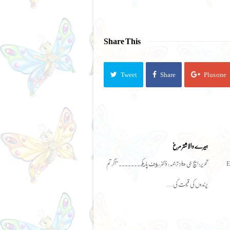
Share This
Tweet
Share
Plus one
ہیرے والا شتر مرغ
Enid 
تحریر: ایچ جی ویلز ترجمہ: ڈاکٹر رﺅف پاریکھ ۔۔۔۔۔۔۔ ”اگر تم
پرندوں کی قیمت کی…