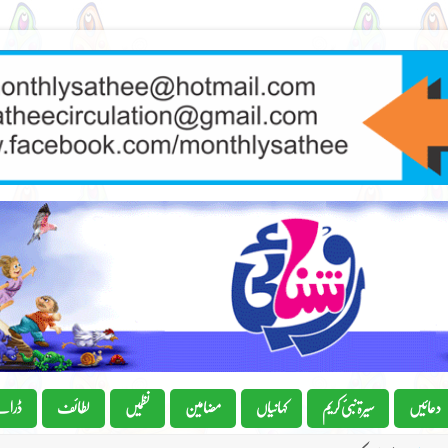
دعائیں
سیرۃ نبیٔ کریم
کہانیاں
مضامین
نظمیں
لطائف
ڈرام