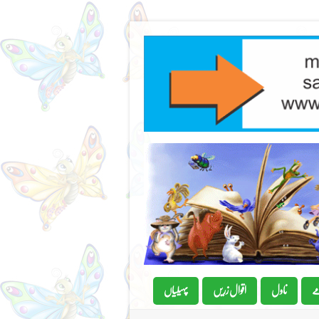
ے
ناول
اقوال زریں
پہیلیاں