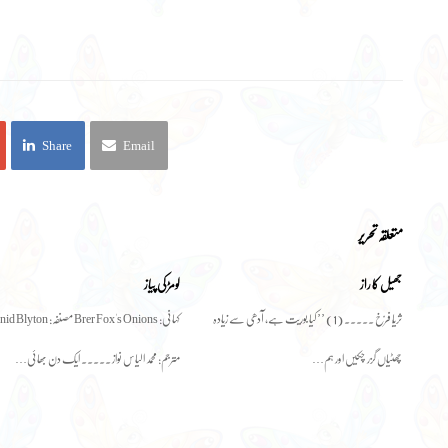
Share
Email
متعلقہ تحریر
جھیل کا راز
لومڑ کی پیاز
ثریّا فرّخ ۔۔۔۔۔ (1) ’’کیا بوریت ہے، آدھی سے زیادہ
کہانی: Brer Fox's Onions مصنفہ: Blyton
چھٹیاں گزر چکیں اور ہم…
مترجم: محمد الیاس نواز ۔۔۔۔۔ ایک دن بھائی…