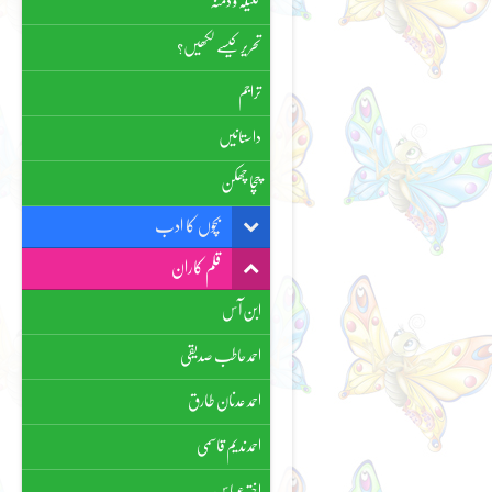
کلیلہ و دمنہ
تحریر کیسے لکھیں؟
تراجم
داستانیں
چچا چھکن
بچوں کا ادب
قلم کاران
ابن آس
احمد حاطب صدیقی
احمد عدنان طارق
احمد ندیم قاسمی
اختر عباس