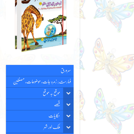
سرورق
فہارست: زمرہ جات، موضوعات، مصنفین
موقع بہ موقع
قصّے
حکایات
ملک اور شہر