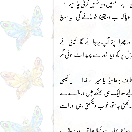
 دن ہے۔تمہیں دیر نہیں کرنی چاہیے۔‘‘
وچا کہ اب وہ یقینا اٹھ جائے گی۔یہ سوچ
ور پھر اپنے آپ بڑبڑانے لگا۔کیٹی نے
فرش پر رکھ دیا۔زور سے چرچراہٹ ہوئی مگر
ی طرف بڑھا دیا۔یا میرے خدا…! یہ کیسی
اس لیے وہ ایک ہی جھٹکے میں دروازے سے
۔کیٹی بدستور خواب دیکھتی رہی اور اسے
جو پہلے سے کھلا ہوا تھا۔ وہ دروازے