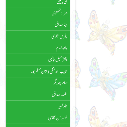
بن یامین
بہزاد لکھنوی
بینا صدیقی
پطرس بخاری
جاوید بسام
ڈاکٹر جمیل جالبی
حبیب احمد حنفی (شان مسلم)۔
حسام چندریگر
حفصہ صدیقی
حماد ظہیر
خواجہ حسن نظامی