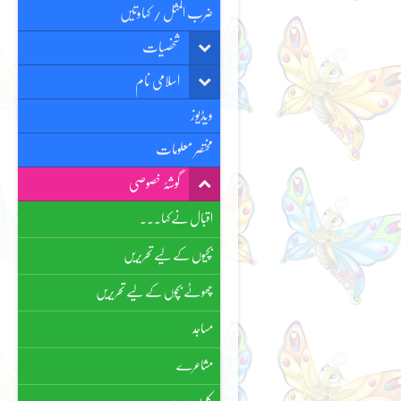
ضرب المثل / کہاوتیں
شخصیات
اسلامی نام
ویڈیوز
مختصر معلومات
گوشۂ خصوصی
اقبال نے کہا۔۔۔
بچیوں کے لیے تحریریں
چھوٹے بچوں کے لیے تحریریں
مساجد
مشاعرے