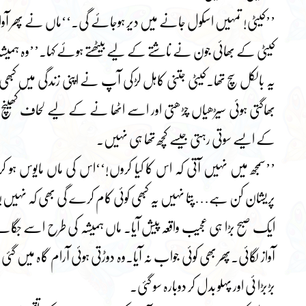
’’کیٹی! تمہیں اسکول جانے میں دیر ہوجائے گی۔‘‘ماں نے پھر آواز
کیٹی کے بھائی جون نے ناشتے کے لیے بیٹھتے ہوئے کہا۔’’وہ ہمی
یہ بالکل سچ تھا۔کیٹی جتنی کاہل لڑکی آپ نے اپنی زندگی میں کبھ
بھاگتی ہوئی سیڑھیاں چڑھتی اور اسے اٹھا نے کے لیے لحاف کھینچ ل
کے ایسے سوتی رہتی جیسے کچھ تھا ہی نہیں۔
’’سمجھ میں نہیں آتی کہ اس کا کیا کروں!‘‘اس کی ماں مایوس ہو 
پریشان کن ہے…پتا نہیں یہ کبھی کوئی کام کرے گی بھی کہ نہیں!
ایک صبح بڑا ہی عجیب واقعہ پیش آیا۔ ماں ہمیشہ کی طرح اسے جگان
آواز لگائی۔پھر بھی کوئی جواب نہ آیا۔وہ دوڑتی ہوئی آرام گاہ میں گئی
بڑبڑا ئی اور پہلو بدل کر دوبارہ سو گئی۔