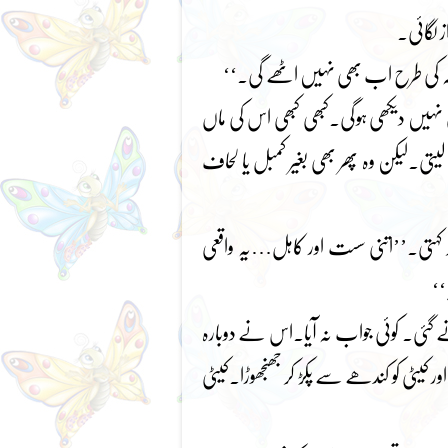
 لگائی۔
شہ کی طرح اب بھی نہیں اٹھے گی۔‘‘
ی نہیں دیکھی ہوگی۔کبھی کبھی اس کی ماں
یتی۔لیکن وہ پھر بھی بغیر کمبل یا لحاف
کر کہتی۔’’اتنی سست اور کاہل…یہ واقعی
‘‘
ے گئی۔ کوئی جواب نہ آیا۔اس نے دوبارہ
 اور کیٹی کو کندھے سے پکڑ کر جھنجھوڑا۔کیٹی