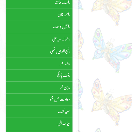
راحت عائشہ
راحمہ خان
راحیل یوسف
رضوانہ سیّد علی
رفیع الدین ہاشمی
رمانہ عمر
رؤف پاریکھ
زرین قمر
سعادت حسن منٹو
سعید لخت
سیما صدیقی