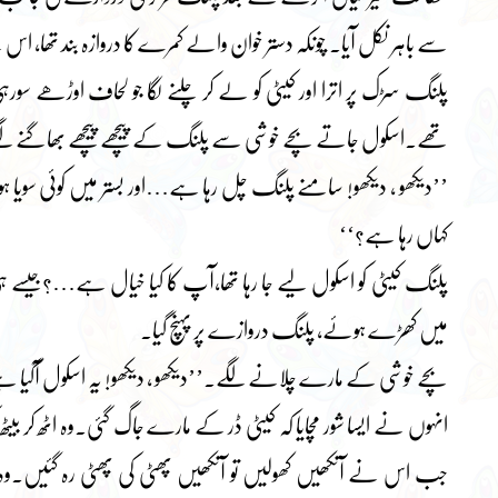
سے باہر نکل آیا۔ چونکہ دستر خوان والے کمرے کا دروازہ بند تھا، اس 
پلنگ سڑک پر اترا اور کیٹی کو لے کر چلنے لگا جو لحاف اوڑھے س
تھے۔اسکول جاتے بچے خوشی سے پلنگ کے پیچھے پیچھے بھاگنے ل
’’دیکھو ، دیکھو! سامنے پلنگ چل رہا ہے…اور بستر میں کوئی سوی
کہاں رہا ہے؟‘‘
پلنگ کیٹی کو اسکول لیے جا رہا تھا،آپ کا کیا خیال ہے…؟جیسے ہی گ
میں کھڑے ہوئے، پلنگ دروازے پر پہنچ گیا۔
بچے خوشی کے مارے چلانے لگے۔’’دیکھو ، دیکھو! یہ اسکول آگیا ہ
انہوں نے ایسا شور مچایا کہ کیٹی ڈر کے مارے جاگ گئی۔وہ اٹھ کر بی
جب اس نے آنکھیں کھولیں تو آنکھیں پھٹی کی پھٹی رہ گئیں۔وہ 