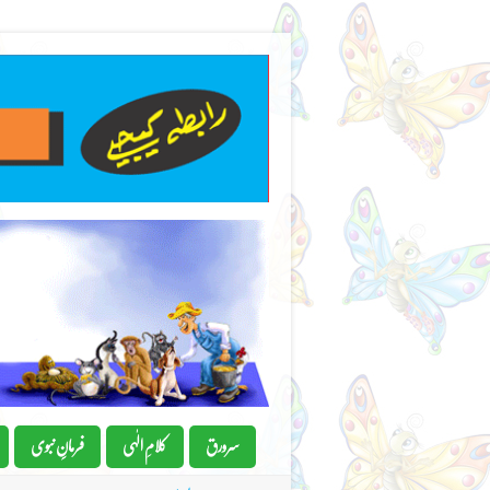
سرورق
کلامِ الٰہی
فرمانِِ نبوی