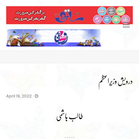
Open
Mobile
Menu
درویش وزیراعظم
April 19, 2022
طالب ہاشمی
۔۔۔۔۔