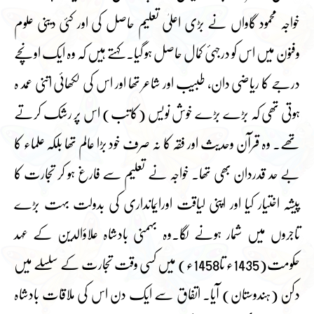
خواجہ محمود گاواں نے بڑی اعلیٰ تعلیم حاصل کی اور کئی دینی علوم
وفنون میں اس کو درجہئ کمال حاصل ہو گیا۔ کہتے ہیں کہ وہ ایک اونچے
درجے کا ریاضی دان، طبیب اور شاعر تھا اور اس کی لکھائی اتنی عمد ہ
ہوتی تھی کہ بڑے بڑے خوش نویس (کاتب) اس پر رشک کرتے
تھے۔ وہ قرآن وحدیث اور فقہ کا نہ صرف خود بڑا عالم تھا بلکہ علماء کا
بے حد قدردان بھی تھا۔ خواجہ نے تعلیم سے فارغ ہو کر تجارت کا
پیشہ اختیار کیا اور اپنی لیاقت اورایمانداری کی بدولت بہت بڑے
تاجروں میں شمار ہونے لگا۔وہ بہمنی بادشاہ علاؤالدین کے عہد
حکومت(1435ء تا1458ء) میں کسی وقت تجارت کے سلسلے میں
دکن (ہندوستان) آیا۔ اتفاق سے ایک دن اس کی ملاقات بادشاہ