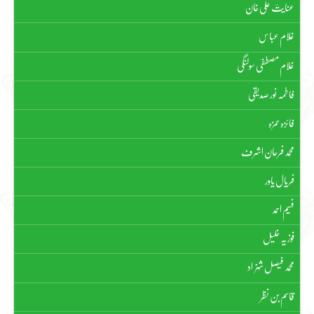
عنایتؔ علی خان
غلام عباس
غلام مصطفیٰ سولنگی
فاطمہ نور صدیقی
فائزہ حمزہ
محمد فرحان اشرف
فریال یاور
فہیم احمد
فوزیہ خلیل
محمد فیصل شہزاد
قاسم بن نظر