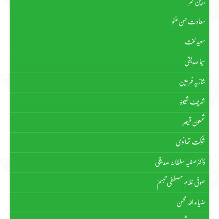
زرین قمر
سعادت حسن منٹو
سعید لخت
سیما صدیقی
شازیہ فرحین
شریف شیوہؔ
شمعون قیصر
شوکت تھانوی
ڈاکٹر صفیہ سلطانہ صدیقی
صوفی غلام مصطفیٰ تبسمؔ
ضیاء اللہ محسن