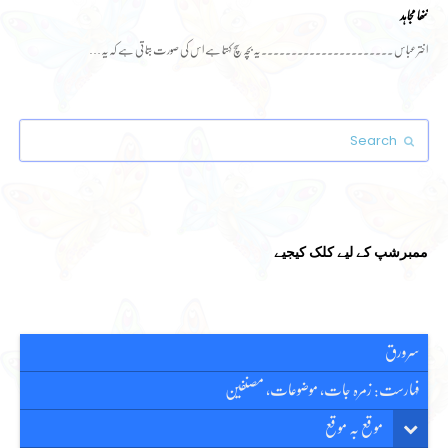
ننھا مجاہد
اختر عباس ۔۔۔۔۔۔۔۔۔۔۔۔۔۔۔۔۔۔۔۔۔۔ یہ بچہ سچ کہتا ہے اس کی صورت بتاتی ہے کہ یہ…
Search
Submit
ممبرشپ کے لیے کلک کیجیے
سرورق
فہارست: زمرہ جات، موضوعات، مصنفین
موقع بہ موقع