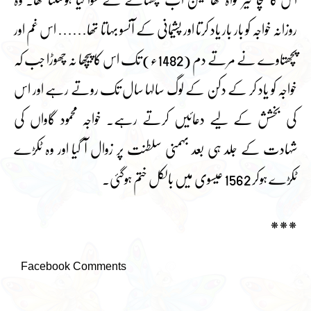
اس کا سچا خیر خواہ تھا لیکن اب پچھتانے کے سوا کیا ہوسکتا تھا۔ وہ
روزانہ خواجہ کو بار بار یاد کرتا اور پشیمانی کے آنسو بہاتا تھا…… اس غم اور
پچھتاوے نے مرتے دم (1482ء) تک اس کا پیچھا نہ چھوڑا جب کہ
خواجہ کو یاد کر کے دکن کے لوگ سالہا سال تک روتے رہے اور اس
کی بخشش کے لیے دعائیں کرتے رہے۔ خواجہ محمود گاواں کی
شہادت کے جلد ہی بعد بہمنی سلطنت پر زوال آ گیا اور وہ ٹکڑے
ٹکڑے ہوکر 1562 عیسوی میں بالکل ختم ہوگئی۔
***
Facebook Comments