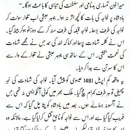
میرا خون تمہاری بدنامی اور سلطنت کی تباہی کا باعث ہوگا۔“
بادشاہ پر خواجہ کی بات کا کچھ اثر نہ ہوا۔ جوہر حبشی اب تلوار سونت کر
خواجہ کی طرف بڑھا۔خواجہ قبلہ کی طرف منہ کر کے دوزانو ہوکر بیٹھ گیا۔
اس نے کلمہ شہادت پڑھا اور کہا کہ اللہ کی حمد جس نے مجھے شہادت
کی نعمت بخشی۔ اس کے ساتھ ہی جوہر حبشی نے تلوار کے وار سے
اس کا سرتن سے جدا کر دیا۔
یہ واقعہ کم اپریل 1481 عیسوی کو پیش آیا۔ خواجہ کی شہادت کی خبر
پھیلی تو ہر طرف کہرام مچ گیا۔ ملک بھر میں کوئی آ نکھ ایسی نہ تھی جس
نے آنسونہ بہائے ہوں۔ بعد میں بادشاہ کو پتا چل گیا کہ اس سے
فریب کیا گیا ہے اور اس سے خواجہ کو ناحق قتل کرایا گیا ہے، حالانکہ وہ