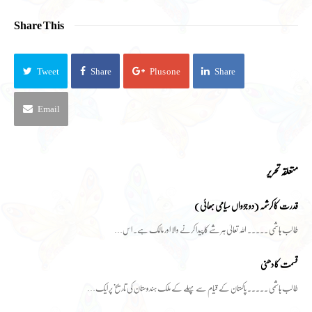
Share This
Tweet
Share
Plus one
Share
Email
متعلقہ تحریر
قدرت کا کرشمہ (دو جڑواں سیامی بھائی)
طالب ہاشمی ۔۔۔۔۔ اللہ تعالیٰ ہر شے کا پیدا کرنے والا اور مالک ہے۔ اس…
قسمت کا دھنی
طالب ہاشمی ۔۔۔۔۔ پاکستان کے قیام سے پہلے کے ملک ہندوستان کی تاریخ پر ایک…