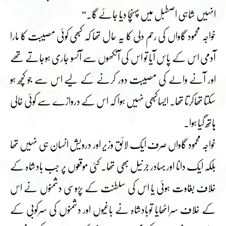
انہیں شاہی اصطبل میں پہنچا دیا جائے گا۔“
خواجہ محمود گاواں کی رحم دلی کا یہ حال تھا کہ کبھی کوئی مصیبت کا مارا
آدمی اس کے پاس آیا تو اس کی آنکھوں سے آنسو جاری ہوجاتے تھے
اور آنے والے کی مصیبت دور کرنے کے لیے اس سے جو کچھ ہو
سکتا تھاکرتا تھا۔ ایساکبھی نہیں ہوا کہ اس کے دروازے سے کوئی خالی
ہاتھ گیا ہوا۔
خواجہ محمود گاواں صرف ایک لائق وزیر اور درویش انسان ہی نہیں تھا
بلکہ ایک دانا اور بہادر جرنیل بھی تھا۔ کئی موقعوں پر جب بادشاہ کے
خلاف بغاوت ہوئی یا اس کی سلطنت کے پڑوسی دشمنوں نے اس
کے خلاف سراٹھایا توبادشاہ نے باغیوں اور دشمنوں کی سرکوبی کے