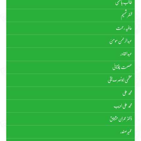
طالب ہاشمی
ظفر شمیم
عافیہ رحمت
عبدالرحمٰن مومنؔ
عبدالقادر
عصمت چغتائی
عظمیٰ ابونصر صدیقی
محمد علی
محمد علی ادیب
ڈاکٹر عمران مشتاق
عمیر صفدر