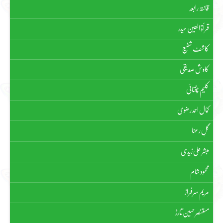
قانتہ رابعہ
قرأۃ العین حیدر
کاشف شفیع
کاوش صدیقی
کلیم چغتائی
کمال احمد رضوی
گلِ رعنا
مبشر علی زیدی
محمود شام
مریم سرفراز
مستنصر حسین تارڑ