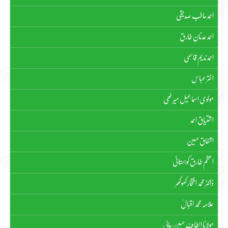
احمد حاطب صدیقی
احمد عدنان طارق
احمد ندیم قاسمی
اختر عباس
مولوی اسماعیل میرٹھی
اشتیاق احمد
اشفاق حسین
اعظم طارق کوہستانی
ڈاکٹر محمد افتخار کھوکھر
علامہ محمد اقبالؒ
مولانا الطاف حسین حالیؔ