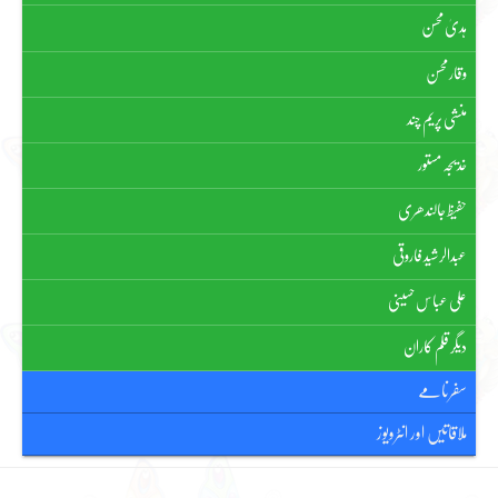
ہدیٰ محسن
وقار محسن
منشی پریم چند
خدیجہ مستور
حفیظ جالندھری
عبدالرشید فاروقی
علی عباس حسینی
دیگر قلم کاران
سفرنامے
ملاقاتیں اور انٹرویوز