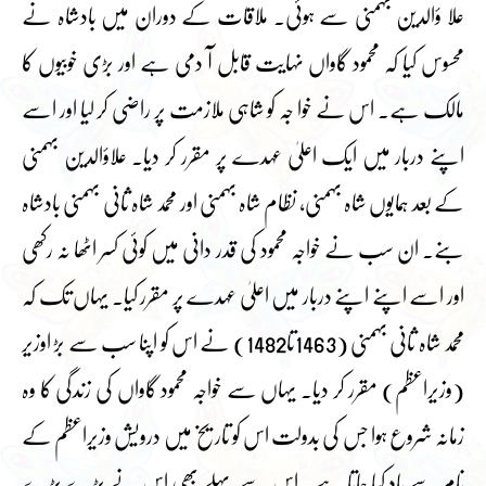
علا ؤالدین بہمنی سے ہوئی۔ ملاقات کے دوران میں بادشاہ نے
محسوس کیا کہ محمود گاواں نہایت قابل آ دمی ہے اور بڑی خوبیوں کا
مالک ہے۔ اس نے خوا جہ کو شاہی ملازمت پر راضی کر لیا اور اسے
اپنے دربار میں ایک اعلیٰ عہدے پر مقرر کر دیا۔ علاؤالدین بہمنی
کے بعد ہمایوں شاہ بہمنی، نظام شاہ بہمنی اور محمد شاہ ثانی بہمنی بادشاہ
بنے۔ ان سب نے خواجہ محمود کی قدر دانی میں کوئی کسر اٹھا نہ رکھی
اور اسے اپنے اپنے دربار میں اعلیٰ عہدے پر مقرر کیا۔ یہاں تک کہ
محمد شاہ ثانی بہمنی (1463تا1482) نے اس کو اپنا سب سے بڑ اوزیر
(وزیراعظم) مقرر کر دیا۔ یہاں سے خواجہ محمود گاواں کی زندگی کا وہ
زمانہ شروع ہوا جس کی بدولت اس کو تاریخ میں درویش وزیراعظم کے
نام سے یاد کیا جاتا ہے۔ اس سے پہلے بھی اس نے بڑے بڑے