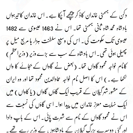
دکن کے بہمنی خاندان کاذ کر پیچھے آ چکا ہے۔ اس خاندان کا تیرہواں
بادشاہ محمدشاہ ثانی بہمنی تھا۔ اس نے 1463 عیسوی سے 1482
عیسوی تک حکومت کی۔ اس کی وسیع سلطنت ہزار ہا مربع میل پر
پھیلی ہوئی تھی۔ اس بادشاہ کے سب سے بڑے وزیر (وزیراعظم)
کانام خواجہ محمود گاواں تھا۔ (بعض نے گاواں کے بجائے کا واں
لکھا ہے۔) اس کا اصل نام خواجہ عمادالدین محمود تھا اور وہ ایران
کے مشہور شہر گیلان کے قریب ایک گاؤں گاواں (یا کاواں) میں
ایک نہایت معزز خاندان میں پیدا ہوا۔ اسی گاؤں کی نسبت سے
اس نے محمود گاواں کے نام سے شہرت پائی۔ اس کے باپ دادا
اور کئی دوسرے بزرگ گیلان کے بادشاہوں کے وزیر رہے تھے۔