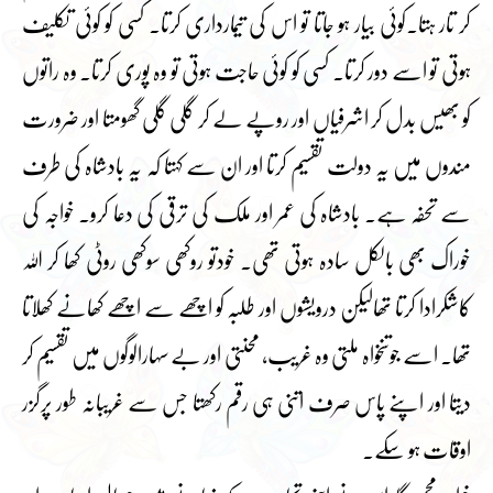
کر تار ہتا۔کوئی بیار ہو جاتا تو اس کی تیمارداری کرتا۔ کسی کو کوئی تکلیف
ہوتی تو اسے دور کرتا۔ کسی کو کوئی حاجت ہوتی تو وہ پوری کرتا۔ وہ راتوں
کو بھیس بدل کر اشرفیاں اور روپے لے کر گلی گلی گھومتا اور ضرورت
مندوں میں یہ دولت تقسیم کرتا اور ان سے کہتا کہ یہ بادشاہ کی طرف
سے تحفہ ہے۔ بادشاہ کی عمر اور ملک کی ترقی کی دعا کرو۔ خواجہ کی
خوراک بھی بالکل سادہ ہوتی تھی۔ خودتو روکھی سوکھی روٹی کھا کر اللہ
کاشکرادا کرتا تھالیکن درویشوں اور طلبہ کو اچھے سے اچھے کھانے کھلاتا
تھا۔ اسے جوتنخواہ ملتی وہ غریب، محنتی اور بے سہارالوگوں میں تقسیم کر
دیتا اور اپنے پاس صرف اتنی ہی رقم رکھتا جس سے غریبانہ طور پرگزر
اوقات ہو سکے۔