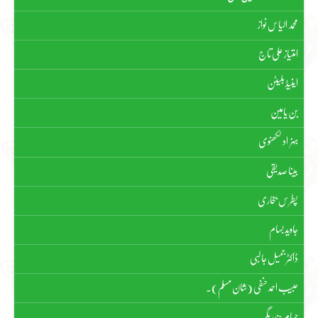
محمد الیاس نواز
امتیاز علی تاج
اینیڈ بلیٹن
بن یامین
بہزاد لکھنوی
بینا صدیقی
پطرس بخاری
جاوید بسام
ڈاکٹر جمیل جالبی
حبیب احمد حنفی (شان مسلم)۔
حسام چندریگر