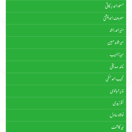
مسعود احمد برکاتی
معروف احمد چشتی
منیر احمد راشد
میر شاہد حسین
میرزا ادیب
نائلہ صدیقی
نجیب احمد حنفی
نذیر انبالوی
نظر زیدی
نوشاد عادل
نیّر کاشف