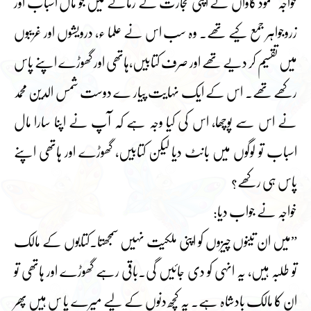
خواجہ محمود گاواں نے اپنی تجارت کے زمانے میں جو مال اسباب اور
زروجواہر جمع کیے تھے۔ وہ سب اس نے علما ء، درویشوں اور غریبوں
میں تقسیم کر دیے تھے اور صرف کتابیں،ہاتھی اور گھوڑے اپنے پاس
رکھے تھے۔ اس کے ایک نہایت پیار ے دوست شمس الدین محمد
نے اس سے پوچھا، اس کی کیا وجہ ہے کہ آپ نے اپنا سارا مال
اسباب تو لوگوں میں بانٹ دیا لیکن کتابیں، گھوڑے اور ہاتھی اپنے
پاس ہی رکھے؟
خواجہ نے جواب دیا:
”میں ان تینوں چیزوں کو اپنی ملکیت نہیں سمجھتا۔کتابوں کے مالک
تو طلبہ ہیں، یہ انہی کو دی جائیں گی۔باقی رہے گھوڑے اور ہاتھی تو
ان کا مالک بادشاہ ہے۔ یہ کچھ دنوں کے لیے میرے پا س ہیں پھر