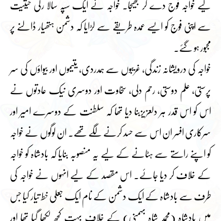
لیے خواجہ فوج دے کر بھیجا۔ خواجہ نے ایک سپہ سالا رکی حیثیت
سے اپنی فوج کو ایسے عمدہ طریقے سے لڑایا کہ دشمن ہتھیار ڈالنے پر
مجبور ہو گئے۔
خواجہ کی درویشانہ زندگی، غریبوں سے ہمدردی، یتیموں اور بیواؤں کی سر
پرستی، علم دوستی، رحم دلی، سخاوت اور دوسری نیک عادتوں نے
اس کو اس قدر ہر دلعزیزبنا دیا تھا کہ سلطنت کے دوسرے امیر اور
سرکاری افسر ان اس سے حسد کرنے لگے تھے۔ ان لوگوں نے خواجہ
کو اپنے راستے سے ہٹانے کے لیے یہ منصوبہ بنایا کہ بادشاہ کو خواجہ
کے خلاف کر دیا جائے۔ اس مقصد کے لیے انہوں نے خواجہ کی
طرف سے بادشاہ کے ایک دشمن کے نام ایک جعلی خط تیار کیا جس
میں بادشاہ (محمد شاہ بہمنی) کے خلاف بہت کچھ لکھا گیا تھا اور