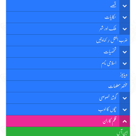
قصّے
حکایات
ملک اور شہر
ضرب المثل / کہاوتیں
شخصیات
اسلامی نام
ویڈیوز
مختصر معلومات
گوشۂ خصوصی
بچوں کا ادب
قلم کاران
ابن آس