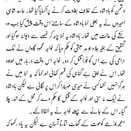
دشمن کو بادشاہ کے خلاف بغاوت کر نے پراکسایا گیا تھا۔ حاسد شاہی
امیروں نے یہ جعلی خط بادشاہ کے سامنے اس وقت پیش کیا جب وہ
نشے کی حالت میں تھا۔ بادشاہ یہ خط پڑھ کر غصے سے دیوانہ ہو گیا اور
تحقیق کے بغیر جلاد جو ہر حبشی کو حکم دیا کہ خواجہ محمود گاواں نے نمک
حرامی کی ہے اس کو فوراً قتل کر دو۔ خواجہ اس وقت در بار میں موجود
تھا۔ اس نے اپنی بے گناہی کی قسم کھائی اور کہا کہ یہ خط میں نے
ہرگز نہیں لکھا کسی نے میری مہر چرا کر اس پر لگائی ہے لیکن بادشاہ
نے ایک نہ سنی اور خواجہ کے قتل کا حکم دے کر محل کے اندر چلا
گیا۔ اس کے جانے سے پہلے خواجہ نے یہ الفاظ کہے۔
”مجھ بوڑھے کوموت کے گھاٹ اتارنا آسان ہے لیکن یہ یاد رکھو کہ