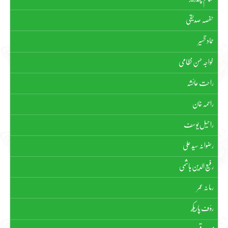
حفصہ صدیقی
حماد ظہیر
خواجہ حسن نظامی
راحت عائشہ
راحمہ خان
راحیل یوسف
رضوانہ سیّد علی
رفیع الدین ہاشمی
رمانہ عمر
رؤف پاریکھ