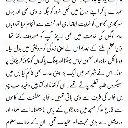
عہد ے پا کر اپنے دماغ میں کبھی غرور کو جگہ نہ دی تھی اور جہاں
سرکاری کاموں کو نہایت ایمانداری اور محنت سے انجام دیا تھا وہاں
عام لوگوں کی خدمت میں بھی اپنے آپ کو مصروف رکھا تھا۔
وزیراعظم بننے کے بعد تو اس نے اپنی زندگی کو درویشی میں بدل لیا۔
وہ بالکل سادہ اور معمولی لباس پہنتا اور پلنگ یا گدوں کو چھوڑ کر چٹائی پر
سوتا۔ اس نے شہر بھر میں ایک بڑا دینی مدرسہ بھی قائم کیا جس میں
سینکڑوں طلبہ تعلیم پاتے تھے۔ ان کو کھانا اور کتا بیں وغیرہ سب چیز
یں خواجہ کی طرف سے دی جاتی تھیں۔ خواجہ سلطنت کے کاموں
سے فارغ ہو کر مسجد میں درویشوں کے پاس جا بیٹھتا۔ اسے علماء اور
درویشوں سے بڑی محبت اور عقیدت تھی۔ ان کے حالات معلوم