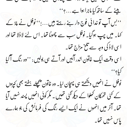
بیٹے کے ساتھ کیا ماجرا ہوا ہے…؟‘‘
’’بس آپ تو خدا ئی فوج دار بنے رہتے ہیں…!‘‘ نوفل نے چڑ کے
کہا۔ میں چپ ہو گیا۔ نوفل سب سے چھوٹا تھا۔ اس لئے لاڈلا تھا اور
اسی لاڈ کی وجہ سے تلخ مزاج تھا۔
اسی وقت ایک خاتون اندر آئیں اور آتے ہی بولیں: ’’وہ رنگ آ گیا
کیا؟‘‘
نوفل نے انھیں دیکھتے ہی پہچان لیا۔ وہ خاتون پچھلے ہفتے بھی کپڑوں
کے کئی تھکان کھلوا کے دیکھ گئی تھیں۔ مگر کوئی انھیں پسند نہیں آیا
تھا۔ آخر میں انھوں نے ایک ایسے رنگ کی فرمائش کی جو ہمارے
پاس نہیں تھا۔