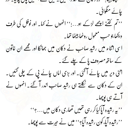
چائے منگوائی۔
’’تم کتنے اچھے لڑکے ہو…!‘‘ انھوں نے کہا۔ اور نوفل کی طرف
دیکھا جو حسبِ معمول روٹھا بیٹھا تھا۔
اسی اثناء میں رشید صاحب نے دکان میں جھانکا اور مجھے ان خاتون
کے ساتھ مصروف پا کے چلے گئے۔
اتنی دیر میں چائے آ گئی۔ اور بڑی اماں چائے پی کے چلی گئیں۔
ان کے دکان سے نکلتے ہی رشید صاحب اندر آ گئے۔ انھوں نے
آتے ہی پوچھا۔
’’یہ رشیدہ آپا کیا کر رہی تھیں تمھاری دکان میں…؟‘‘
’’رشیدہ آپا، کون رشیدہ آپا؟‘‘ میں نے حیرت سے پوچھا۔