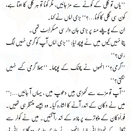
’’ہاں تو گلی کے کونے سے مڑ جائیں، مگر کونا تو ہر گلی کا ہوتا ہے،
کون سی گلی کا کونا…؟‘‘ بڑی اماں نے کہا۔
ان کے پوپلے منہ پر بڑی جان دار سی مسکراہٹ تھی۔
پتا نہیں کیوں میں نے پوچھ لیا: ’’بڑی اماں آپ کو گرمی نہیں لگ
رہی؟‘‘
’’گرمی؟‘‘ انھوں نے چونک کے پوچھا۔ ’’بھلا گرمی کسے نہیں
لگتی؟‘‘
’’آپ تو مزے سے کھڑی ہیں دھوپ میں ، یہاں آ جائیں…!‘‘
میں نے دکان کے اندر آنے کا اشارہ کیا۔ وہ جیسے منتظر ہی تھیں۔
فوراًدکان کے چبوترے پر چڑھ کے اند رآ گئیں۔ میں نے کولر سے
نکال کے ٹھنڈا پانی پلایا۔ انھوں نے جلدی جلدی دو گلاس پانی پی