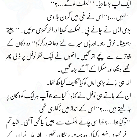
ایک کپ بڑھا دیا۔ ’ ’ بسکٹ لو گے…؟‘‘
’’نہیں…!‘‘ اس نے نفی میں گردن ہلا دی۔
بڑی اماں نے چائے پی۔ بسکٹ کھایا اور اٹھ کھڑی ہوئیں۔ ’’جیتے
رہو بیٹا۔ خوش رہو۔ اور ہاں میر ے لئے دعا ضرور کرنا!‘‘ وہ دکان کے
چبوترے سے نیچے اتر گئیں۔ انھوں نے ایک نظر نوفل پر ڈالی پھر
مجھے دیکھا اور مسکرا کے آگے بڑھ گئیں۔
اللہ ہی جانے بڑی اماں کو کیا تکلیف کیا دکھ تھا۔
ان کے جاتے ہی نوفل نے کہا: ’’کیا ہے جو آپ ہر ایک کو دکان پر
بلا لیتے ہیں…؟‘‘ اس کے انداز میں ناگواری تھی۔
’’تو کیا ہوا…؟ ذرا سی چائے بسکٹ سے ہمیں کیا کمی آ گئی۔ شاید تم
نے محسوس نہیں کیا کہ وہ بہت پریشان تھیں۔ اللہ جانے ان کے