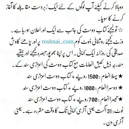
دوبالا کرنے کیلئے آپ لوگوں کے لئے ایک زبردست مقابلے کا آغاز
کرنے کا سوچا۔
☆ تو لیجئے کتاب دوست کی جانب سے ایک اور اعلان ہو رہاہے۔
وزٹ کیجئے روشنائی ڈوٹ کوم
roshnai.com
پر اور پڑھئے کاوش
صدیقی کی روزانہ ایک کہانی۔ اس پر اپنا بھرپور تبصرہ کیجئے اور جیتیے
مندرجہ ذیل کیش انعامات مع کتاب دوست کی اعزازی سند کے۔
★ پہلا انعام : 1500 روپے + کتاب دوست اعزازی سند
★ دوسرا انعام : 1000 روپے + کتاب دوست اعزازی سند
★ تیسرا انعام : 700 روپے + کتاب دوست اعزازی سند
نوٹ: 31 اگست یعنی آخری کہانی تک کا وقت مقررہ ہے۔ یعنی
آخری دن۔