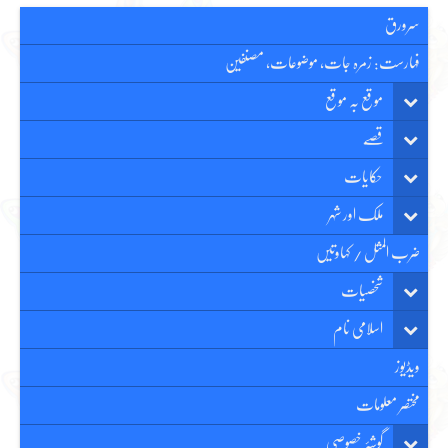
سرورق
فہارست: زمرہ جات، موضوعات، مصنفین
موقع بہ موقع
قصّے
حکایات
ملک اور شہر
ضرب المثل / کہاوتیں
شخصیات
اسلامی نام
ویڈیوز
مختصر معلومات
گوشۂ خصوصی