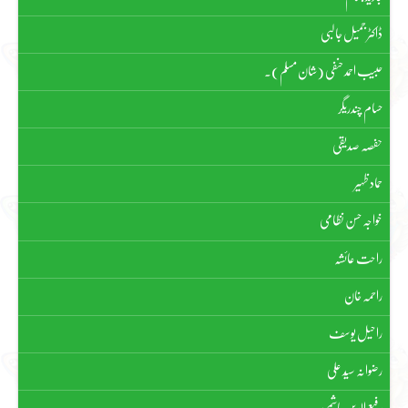
ڈاکٹر جمیل جالبی
حبیب احمد حنفی (شان مسلم)۔
حسام چندریگر
حفصہ صدیقی
حماد ظہیر
خواجہ حسن نظامی
راحت عائشہ
راحمہ خان
راحیل یوسف
رضوانہ سیّد علی