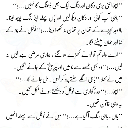
’’اچھا اتنی بڑی دکان اور رنگ ایک بھی ڈھنگ کا نہیں…!‘‘
’’باجی آپ کوئی اور دکان دیکھ لیں اور ہاں پہلے اپنا رنگ پوچھ لینا۔
بلاوجہ کپڑے کے تھا ن پر تھان نہ کھلوا دینا…!‘‘ نوفل نے چڑ کے
کہا اور تھان لپیٹنے لگا۔
’’ارے واہ تم تو لڑنے کھڑے ہو گئے ، ہماری مرضی ہے لیں نہ
لیں…!‘‘ وہ بھی غصے سے بولیں اور پیر پٹخ کے جانے لگیں۔
میں نے کہا: ’’باجی اگلے ہفتے پتہ کر لیں۔ مل جائے گا…!‘‘
’’اچھا…!‘‘ وہ ناگواری سے نوفل کو دیکھتے ہوئے نکل گئیں۔
یہ وہی خاتون تھیں۔
’’ہاں ، باجی رنگ آ گیا ہے…!‘‘ میں نے نوفل سے پہلے انھیں