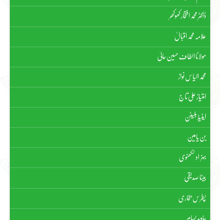
ڈاکٹر محمد افتخار کھوکھر
علامہ محمد اقبالؒ
مولانا الطاف حسین حالیؔ
محمد الیاس نواز
امتیاز علی تاج
اینیڈ بلیٹن
بن یامین
بہزاد لکھنوی
بینا صدیقی
پطرس بخاری
جاوید بسام