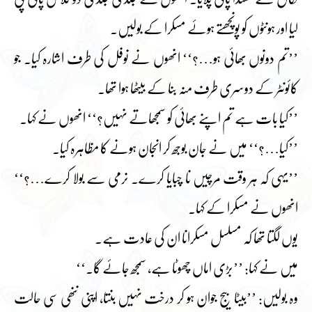
لیا اور ہونٹوں کو پونچھتے ہوئے مسکرا کے بولیں۔
’’تم دونوں بھائی ہو…؟‘‘ انھوں نے نوفل کی طرف اشارہ کیا۔ جو
کائونٹر کے دوسری طرف منہ بنا کے بیٹھا ہوا تھا۔
’’کیا بات ہے تم اپنے بھائی کو سمجھاتے نہیں؟‘‘ انھوں نے کہا۔
’’کیا…؟‘‘ میں نے جان بوجھ کر انجان ہونے کا مظاہرہ کیا۔
’’یہی کہ ہر وقت مرچیں نا چبایا کرے۔ نرمی سے بولا کرے…؟‘‘
انھوں نے مسکرا کے کہا۔
یوں لگتا تھا کہ مسلسل مسکرانا ان کی عادت ہے۔
میں نے کہا: ’’بڑی اماں چھوٹا ہے، سمجھ جائے گا۔‘‘
وہ بولیں: ’’بیٹا بیج جوان ہو کر درخت نہیں بنتا، اپنی ننھی سی حالت