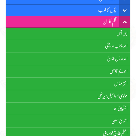
بچوں کا ادب
قلم کاران
ابن آس
احمد حاطب صدیقی
احمد عدنان طارق
احمد ندیم قاسمی
اختر عباس
مولوی اسماعیل میرٹھی
اشتیاق احمد
اشفاق حسین
اعظم طارق کوہستانی