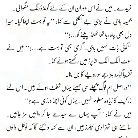
خریدے۔ میں نے اس دوران ان کے لئے کولڈ ڈرنگ منگوا لی۔
جمیلہ باجی نے بڑی بے تکلفی سے کہا: ’’یہ تو بہت اچھا کیا۔ میرا
دل بھی چاہ رہا تھا ٹھنڈا پینے کو…!‘‘
’’کوئی بات نہیں باجی۔ گرمی بھی تو بہت ہے…!‘‘ میں نے
سوٹ الگ الگ شاپرز میں رکھتے ہوئے کہا۔
تقریباً گیارہ ہزار چھ سو روپے کا بل بنا۔
’’دراصل ہم لوگ پچھلے ہی مہینے یہاں شفٹ ہوئے ہیں۔ اس لئے
مارکیٹ کا زیادہ معلوم نہیں۔یہاں کوئی اچھا درزی ہے؟‘‘
میں نے کہا: ’’آپ یہاں سے سیدھے جا کر دائیں مڑ جائیں۔
سامنے ہی شہزادی ٹیلرز ہیں، ان سے کہہ دیجئے گا کہ نوفل والوں