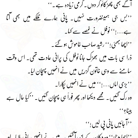
آگے بھی چھڑکائو کر دوں۔ گرمی زیادہ ہے۔‘‘
’’بس جی ہمیںضرورت نہیں۔ پانی ہمارے نلکے میں بھی آتا
ہے…!‘‘ نوفل نے غصے سے کہا۔
’’اچھا بھئی!‘‘ رشید صاحب خاموش ہو گئے۔
ذرا سی بات میں بھڑک جانا نوفل کی پرانی عادت تھی۔ اس وقت
سامنے سے وہی خاتون گزریں میں نے انھیں پہچان لیا۔
’’بڑی اماں…!‘‘ میں نے انھیں پکارا۔
وہ رک گئیں۔ مجھے دیکھا اور پھر فوراً ہی پہچان گئیں۔ ’’کیا حال ہے
بیٹا؟‘‘
’’آ جائیں پانی پی لیں!‘‘
’’اچھا بیٹا!‘‘ وہ دکان کے اند رآ گئیں۔ میں نے انھیں پانی پلایا۔ اور