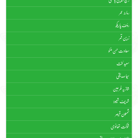
رفیع الدین ہاشمی
رمانہ عمر
رؤف پاریکھ
زرین قمر
سعادت حسن منٹو
سعید لخت
سیما صدیقی
شازیہ فرحین
شریف شیوہؔ
شمعون قیصر
شوکت تھانوی