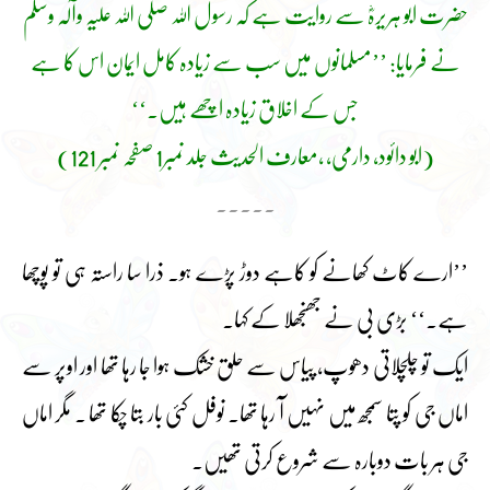
حضرت ابو ہریرہؓ سے روایت ہے کہ رسول اللہ صلی اللہ علیہ وآلہ وسلم
نے فرمایا: ’’مسلمانوں میں سب سے زیادہ کامل ایمان اس کا ہے
جس کے اخلاق زیادہ اچھے ہیں۔‘‘
(ابو دائود، دارمی، ،معارف الحدیث جلد نمبر1 صفحہ نمبر 121)
۔۔۔۔۔
’’ارے کاٹ کھانے کو کاہے دوڑ پڑے ہو۔ ذرا سا راستہ ہی تو پوچھا
ہے۔‘‘ بڑی بی نے جھنجھلا کے کہا۔
ایک تو چلچلاتی دھوپ، پیاس سے حلق خشک ہوا جا رہا تھا اور اوپر سے
اماں جی کو پتا سمجھ میں نہیں آ رہا تھا۔ نوفل کئی بار بتا چکا تھا ۔ مگر اماں
جی ہر بات دوبارہ سے شروع کرتی تھیں۔