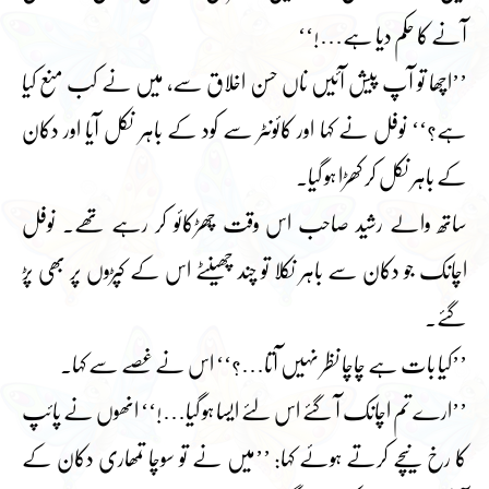
آنے کا حکم دیا ہے…!‘‘
’’اچھا تو آپ پیش آئیں ناں حسن اخلاق سے، میں نے کب منع کیا
ہے؟‘‘ نوفل نے کہا اور کائونٹر سے کود کے باہر نکل آیا اور دکان
کے باہر نکل کر کھڑا ہو گیا۔
ساتھ والے رشید صاحب اس وقت چھڑکائو کر رہے تھے۔ نوفل
اچانک جو دکان سے باہر نکلا تو چند چھینٹے اس کے کپڑوں پر بھی پڑ
گئے۔
’’کیا بات ہے چاچا نظر نہیں آتا…؟‘‘ اس نے غصے سے کہا۔
’’ارے تم اچانک آ گئے اس لئے ایسا ہو گیا…!‘‘ انھوں نے پائپ
کا رخ نیچے کرتے ہوئے کہا: ’’میں نے تو سوچا تمھاری دکان کے