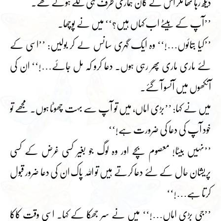
دیکھ رہا تھا مگر اس کے کان ہماری طرف ہی لگے ہوئے تھے۔
’’آپ کے بیٹے اب کہاں ہیں؟‘‘ میں نے پوچھا۔
’’کیا بتائوں…!‘‘ وہ ایک گہری سانس لے کر بولیں: ’’اسی کے
لئے ماری ماری پھر رہی ہوں۔ دعا کرو کہ مل جائے…!‘‘ ان کی
آنکھوں میں آنسو آ گئے۔
میں نے کہا: ’’بڑی اماں، میں تو آپ سے بہت چھوٹا ہوں۔ مجھے تو
خود آپ کی دعا کی ضرورت ہے!‘‘
’’نہیں بیٹا! معصوم بچے اور وہ لوگ جو بغیر کسی غرض کے کسی
پریشان حال کے لئے دعا کرتے ہیں تو اللہ پاک ان کی دعا ضرور قبول
کرتا ہے…!‘‘
’’جی بڑی اماں…!‘‘ میں نے سر جھکا کے کہا۔ اسی وقت کاکا