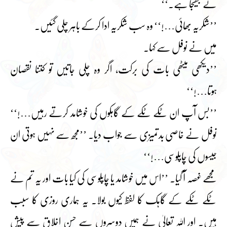
نے بھیجا ہے۔‘‘
’’شکریہ بھائی…!‘‘ وہ سب شکریہ ادا کرکے باہر چلی گئیں۔
میں نے نوفل سے کہا۔
’’دیکھی میٹھی بات کی برکت، اگر وہ چلی جاتیں تو کتنا نقصان
ہوتا…!‘‘
’’بس آپ ان ٹکے ٹکے کے گاہکوں کی خوشامد کرتے رہیں…!‘‘
نوفل نے خاصی بدتمیزی سے جواب دیا۔ ’’مجھ سے نہیں ہوتی ان
جیسوں کی چاپلوسی…!‘‘
مجھے غصہ آ گیا۔ ’’اس میں خوشامد یا چاپلوسی کی کیا بات اور یہ تم نے
ٹکے ٹکے کے گاہک کا لفظ کیوں بولا۔ یہ ہماری روزی کا سبب
ہیں۔ اور اللہ تعالیٰ نے ہمیں دوسروں سے حسن اخلاق سے پیش