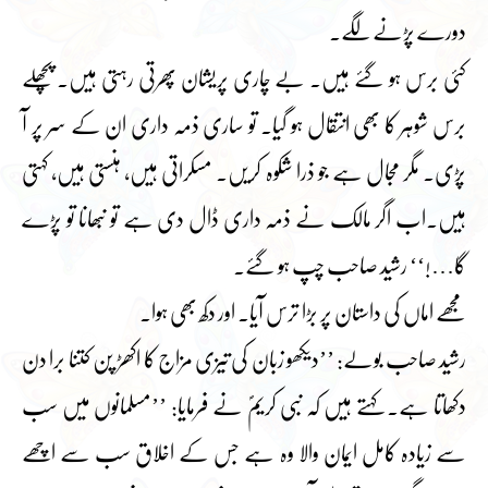
دورے پڑنے لگے۔
کئی برس ہو گئے ہیں۔ بے چاری پریشان پھرتی رہتی ہیں۔ پچھلے
برس شوہر کا بھی انتقال ہو گیا۔ تو ساری ذمہ داری ان کے سر پر آ
پڑی۔ مگر مجال ہے جو ذرا شکوہ کریں۔ مسکراتی ہیں، ہنستی ہیں، کہتی
ہیں۔اب اگر مالک نے ذمہ داری ڈال دی ہے تو نبھانا تو پڑے
گا…!‘‘ رشید صاحب چپ ہو گئے۔
مجھے اماں کی داستان پر بڑا ترس آیا۔ اور دکھ بھی ہوا۔
رشید صاحب بولے: ’’دیکھو زبان کی تیزی مزاج کا اکھڑ پن کتنا برا دن
دکھاتا ہے۔ کہتے ہیں کہ نبی کریمؐ نے فرمایا: ’’مسلمانوں میں سب
سے زیادہ کامل ایمان والا وہ ہے جس کے اخلاق سب سے اچھے