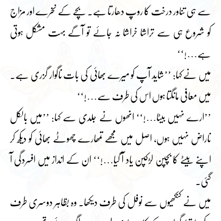
سے ہی تناور درخت کا روپ دھارتا ہے۔ بچے کے نخرے اور مزاج
کو شروع ہی سے تراشا خراشا نہ جائے تو آگے بہت مشکل ہوتی
ہے…!‘‘
میں نے کہا: ’’شاید آپ کو میرے بھائی کی بات ناگوار گزری ہے۔
میں معافی مانگتا ہوں اس کی طرف سے…!‘‘
’’ارے نہیں بیٹا…!‘‘ انھوں نے جلدی سے کہا: ’’میں بالکل
ناراض نہیں ہوں، اصل میں مجھے تمھارے چھوٹے بھائی کو دیکھ کر
اپنے بیٹے کا بچپن لڑکپن یاد آ گیا…!‘‘ ان کے انداز میں افسردگی آ
گئی۔
میں نے کنکھیوں سے نوفل کی طرف دیکھا۔ وہ بظاہر دوسری طرف