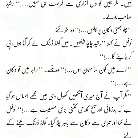
ہیں۔ مگر ہمیں تو دل آزاری سے فرصت ہی نہیں…!‘‘ رشید
صاحب بولے۔
’’چلو بھئی دکان پر چلیں…!‘‘وہ اٹھ گئے۔
نوفل نے کہا: ’’رشید چاچا بیٹھیں۔ میں کولڈ ڈرنک لے کر آتا ہوں، پی
کر جایئے گا…!‘‘
’’ارے میں کون سا مہمان ہوں…!‘‘ وہ ہنسے۔ ’’برابر میں تو دکان
ہے…!‘‘
’’مگر آپ نے آج میری آنکھیں کھول دی ہیں مجھے احساس ہو گیا
ہے کہ بدزبانی اور تلخ کلامی کتنی بڑی مصیبت ہے…!‘‘ نوفل
نے کہا اور تیزی سے دکان سے باہر چلا گیا۔ کولڈ ڈرنک لینے کے
لئے۔