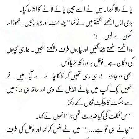
چائے والا گزرا۔ میں نے اسے تین چائے لانے کا اشارہ کیا۔
بڑی اماں اٹھنے لگیںتو میں نے کہا ’’چند منٹ اور بیٹھ جائیں۔ تھوڑا سا
سکون لے لیں…!‘‘
وہ اٹھتے اٹھتے بیٹھ گئیں اور چاروں طرف دیکھنے لگیں۔ ہماری کپڑوں
کی دکان ہے۔ نوفل برادرز کلاتھ ہائوس۔
ابھی وہ جائزہ لے ہی رہی تھیں کہ کاکا چائے لے آیا۔ میں نے
انھیں ایک کپ میں چائے انڈیل کے دی اور ساتھ ہی دراز میں
سے بسکٹ کا پیکٹ نکال کے رکھا۔
’’اس تکلف کی کیا ضرورت تھی؟‘‘ انھوں نے کہا۔
’’چائے ہی تو ہے…!‘‘ میں نے ہنس کر کہا اور نوفل کی طرف