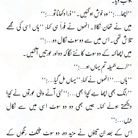
جواب دیا۔
’’اچھا…!‘‘ وہ خوش ہو گئیں۔ ’’ذرا دکھانا تو…!‘‘
میں نے تھان نکالا۔ انھوں نے فوراً ہی کہا: ’’ہاں اسی کی مجھے
تلاش تھی۔ اس میں سے دو سوٹ نکال دو…!‘‘
میں اچھا کہہ کے دو سوٹ کاٹنے لگا کہ دو اور عورتیں آ گئیں۔
’’ارے جمیلہ تم یہاں ہو…!‘‘
’’ہاں…‘‘ انھوں نے کہا: ’’یہاں مل گیا…!‘‘
’’رنگ بھی اچھا ہے کپڑا بھی…!‘‘ نئی آنے والی عورتوں نے کپڑا
دیکھتے ہوئے کہا۔ ہمیں بھی دو دو سوٹ اسی میں سے نکال
دیں…!‘‘
اس کے بعد ان تینوں نے مزید دو، دو سوٹ مختلف رنگوں کے