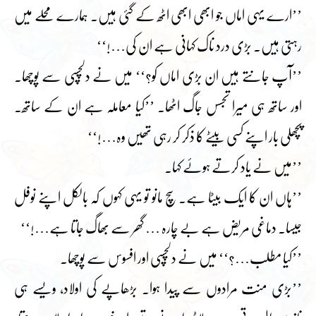
’’ارے یہی اماں جو ابھی ابھی اٹھ کے گئی ہیں۔ ہمارے محلے میں
رہتی ہیں۔ بڑی درد ناک کہانی ہے ان کی…!‘‘
’’آپ جانتے ہیں ان بڑی اماں کو؟‘‘ میں نے دلچسپی سے پوچھا۔
اور ساتھ ہی میرا تجسس جاگ اٹھا۔ ’’کیا معاملہ ہے ان کے ساتھ۔
پچھلی بار اپنے کسی بیٹے کا ذکر کر رہی تھیں وہ…!‘‘
’’میں نے یاد کرتے ہوئے کہا۔
’’ہاں ان کا ایک بیٹا ہے۔ سچ مانو تو یہی کہوں کہ بالکل اپنے نوفل
جیسا۔ دماغی مریض ہے بے چارہ … گھر سے بھاگ جاتا ہے…!‘‘
’’کیا مطلب…؟‘‘ میں نے دلچسپی اور افسوس سے پوچھا۔
’’بڑی منت مرادوں سے پیدا ہوا۔ بڑھاپے کی اولاد، ویسے ہی