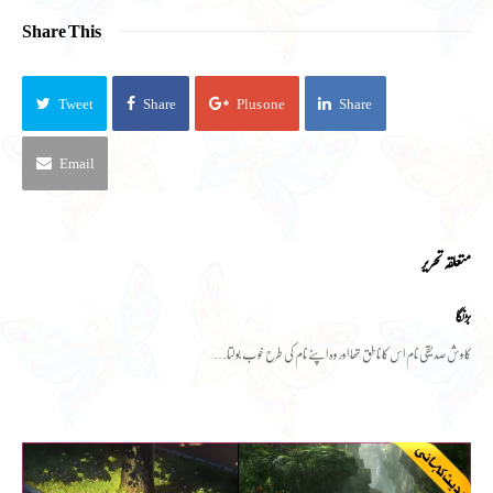
Share This
Tweet
Share
Plus one
Share
Email
متعلقہ تحریر
بڑنگا
کاوش صدیقی نام اس کا ناطق تھا اور وہ اپنے نام کی طرح خوب بولتا…