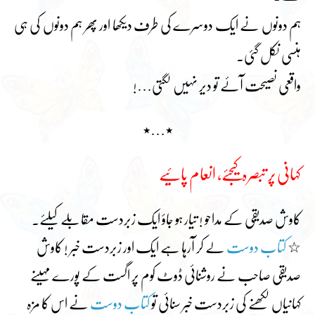
ہم دونوں نے ایک دوسرے کی طرف دیکھا اور پھر ہم دونوں کی ہی
ہنسی نکل گئی۔
واقعی نصیحت آئے تو دیر نہیں لگتی…!
٭…٭
کہانی پر تبصرہ کیجئے، انعام پائیے
کاوش صدیقی کے مداحو ! تیار ہو جاؤ ایک زبردست مقابلے کیلئے۔
☆
کتاب دوست
لے کر آرہا ہے ایک اور زبردست خبر ! کاوش
صدیقی صاحب نے روشنائی ڈوٹ کوم پر اگست کے پورے مہینے
کہانیاں لکھنے کی زبردست خبر سنائی تو
کتاب دوست
نے اس کا مزہ