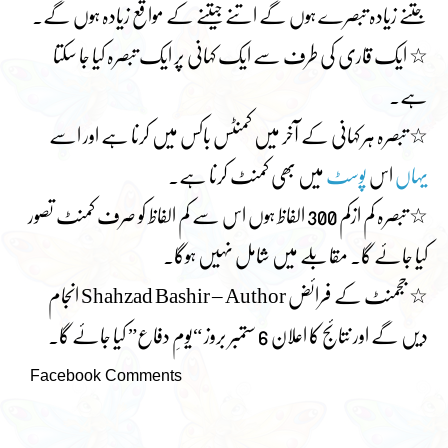
جتنے زیادہ تبصرے ہوں گے اتنے جیتنے کے مواقع زیادہ ہوں گے۔
☆ ایک قاری کی طرف سے ایک کہانی پر ایک تبصرہ کیا جا سکتا
ہے۔
☆ تبصرہ ہر کہانی کے آخر میں کمنٹس باکس میں کرنا ہے اور اسے
یہاں
اس
پوسٹ
میں بھی کمنٹ کرنا ہے۔
☆ تبصرہ کم ازکم 300 الفاظ ہوں اس سے کم الفاظ کو صرف کمنٹ تصور
کیا جائے گا۔ مقابلے میں شامل نہیں ہوگا۔
☆ ججمنٹ کے فرائض
Shahzad Bashir – Author
انجام
دیں گے اور نتائج کا اعلان 6 ستمبر بروز “یومِ دفاع” کیا جائے گا۔
Facebook Comments