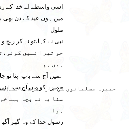
اسی واسطے اے خدا کے ر
میں ہوں عید کے دن بھی ب
ملول
نبی نے کہا،تو نہ کر رنج و 
جو تیرا نہیں کوئی،ت
۔۔۔۔۔۔۔
ہیں ہم
ہمیں آج سے باپ اپنا تو جا
حمیرہ کو ماں آج سے اپنی
حمیرہ مسلمانوں کی ماں حضرت عائشہ صد
سنا یہ تو بچہ بہت خو
ہوا
رسول خدا کے وہ گھر آگیا