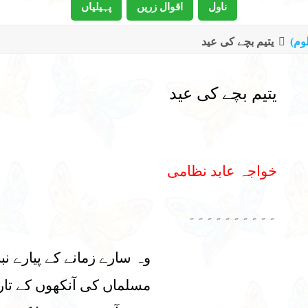
ناول
اقوال زریں
پہیلیاں
وم)
یتیم بچے کی عید
یتیم بچے کی عید
خواجہ عابد نظامی
۔۔۔۔۔۔۔۔۔۔
وہ سارے زمانے کے پیارے نب
مسلماں کی آنکھوں کے تار