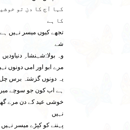
کہا آج کا دن تو خوشی
کا ہے
تجھے کیوں میسر نہیں ہے 
شے
وہ بولا:شہنشاہِ دنیاودیں
مرے ابو اور امی دونوں نہی
یہ دونوں گزشتہ برس چل
ہے اب کون جو سوچے میرے
خوشی عید کے دن مرے گھ
نہیں
پہننے کو کپڑے میسر نہیں