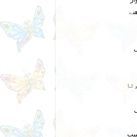
نے
ی
وتا
بیب