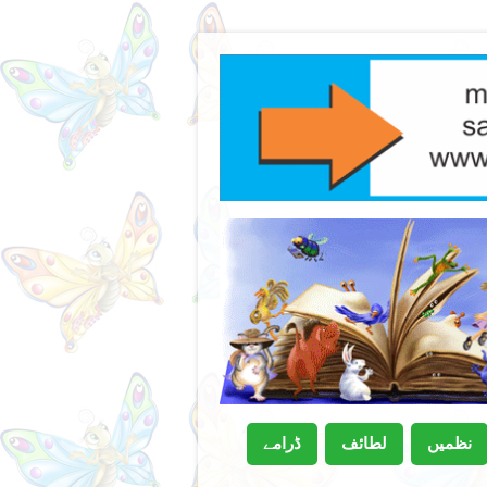
نظمیں
لطائف
ڈرامے