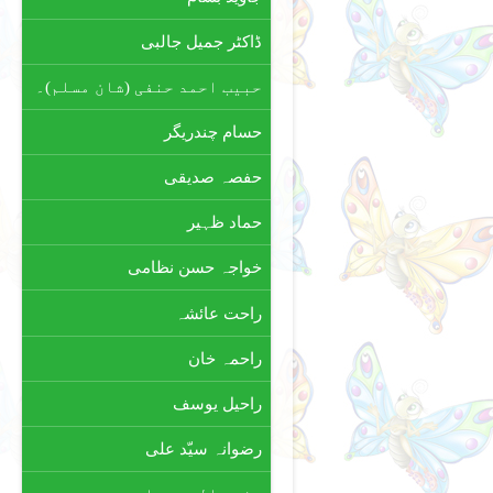
ڈاکٹر جمیل جالبی
حبیب احمد حنفی (شان مسلم)۔
حسام چندریگر
حفصہ صدیقی
حماد ظہیر
خواجہ حسن نظامی
راحت عائشہ
راحمہ خان
راحیل یوسف
رضوانہ سیّد علی