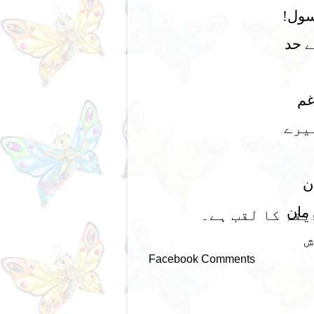
سول!
ے حد
غم
یرے
ن
 مان
یقہ کا لقب ہے۔
ش
Facebook Comments