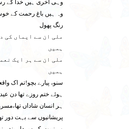
وہی آخری ہیں خدا کے ر
وہ ہیں باغ رحمت کے خو
رنگ پھول
ملی ان سے ایماں کی د
ہمیں
ملی ان سے ہر ایک نعم
ہمیں
سنو، پیارے بچو!تم اک واقع
ہوئے ختم روزے تھا دن عید 
ہر انسان شاداں تھا،مسرور
پریشانیوں سے بہت دور تھ
وہ نبیوں کے سردار،بندہ نو