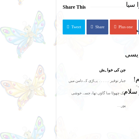
 سیا
Share This
Tweet
Share
Plus one
یری
ایسی
جن کی خواہش
م!
جبار توقیر ۔۔۔۔۔ پہاڑی کے دامن میں
ے
 سلام
ایک چھوٹا سا گاؤں تھا، جسے خوشی
پور…