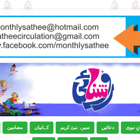
ِِ نبوی
دعائیں
سیرۃ نبیٔ کریم
کہانیاں
مضامین