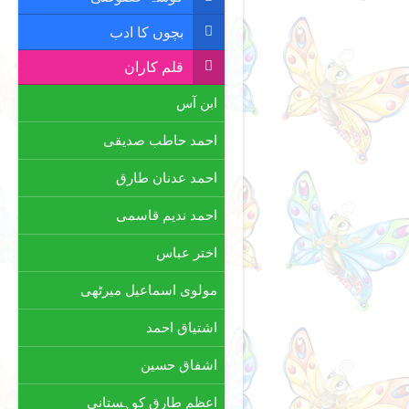
بچوں کا ادب
قلم کاران
ابن آس
احمد حاطب صدیقی
احمد عدنان طارق
احمد ندیم قاسمی
اختر عباس
مولوی اسماعیل میرٹھی
اشتیاق احمد
اشفاق حسین
اعظم طارق کوہستانی