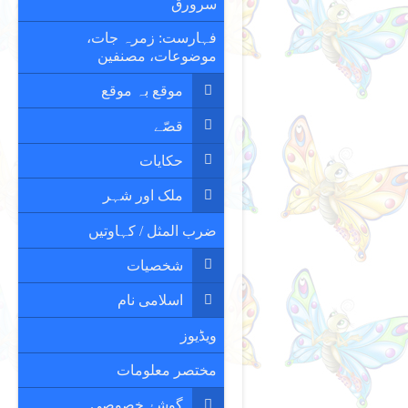
سرورق
فہارست: زمرہ جات،
موضوعات، مصنفین
موقع بہ موقع
قصّے
حکایات
ملک اور شہر
ضرب المثل / کہاوتیں
شخصیات
اسلامی نام
ویڈیوز
مختصر معلومات
گوشۂ خصوصی