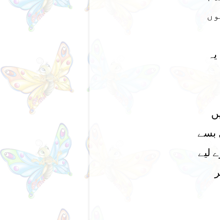
وں
یہ
ں
 بسے
 لیے
ر