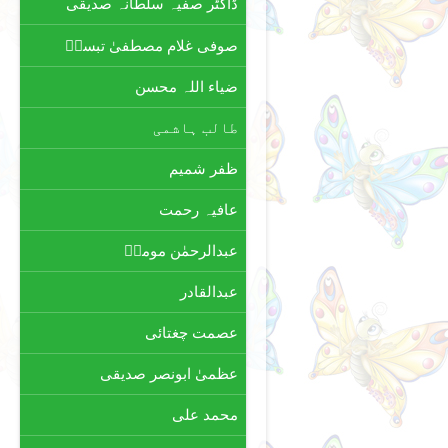
ڈاکٹر صفیہ سلطانہ صدیقی
صوفی غلام مصطفیٰ تبسمؔ
ضیاء اللہ محسن
طالب ہاشمی
ظفر شمیم
عافیہ رحمت
عبدالرحمٰن مومنؔ
عبدالقادر
عصمت چغتائی
عظمیٰ ابونصر صدیقی
محمد علی