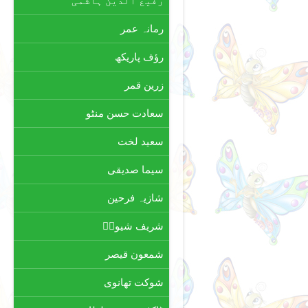
رفیع الدین ہاشمی
رمانہ عمر
رؤف پاریکھ
زرین قمر
سعادت حسن منٹو
سعید لخت
سیما صدیقی
شازیہ فرحین
شریف شیوہؔ
شمعون قیصر
شوکت تھانوی