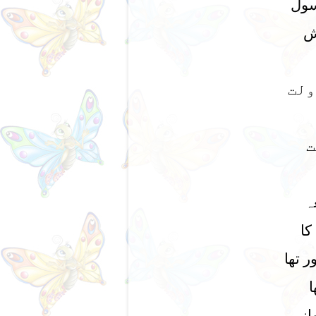
سول
ش
ولت
ت
ہ
کا
 تھا
ا
از