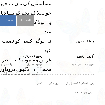
مسلمانوں کی ماں نے جوڑا
جو نہلا کے بچے کو پہنا دیا
Share
Email
وہ بولا کہ جیسی ہوئی م
عید
نہ ہوگی کسی کو نصیب 
متعلقہ تحریر
عید
آؤ روزہ رکھیں
زمین کے مرکز سے
غریبوں،یتیموں کا یہ احترا
شیخ عبدالحمید عابد
میمونہ طارق ۔۔۔۔۔۔۔۔ ایک سر پھر
محمدؐ پہ لاکھوں دروداور
کی کہانی جو مزید دو کو ساتھ لیکر
۔۔۔۔۔۔۔۔۔۔۔۔۔۔۔۔۔۔۔۔۔۔۔۔۔۔۔۔۔۔۔۔۔۔۔۔۔۔۔۔۔۔۔۔۔۔۔۔۔۔۔۔۔۔۔۔۔
روزہ اسلام کا تیسرا رکن ہے۔ روزے کو
زمین…
عربی میں صوم یا…