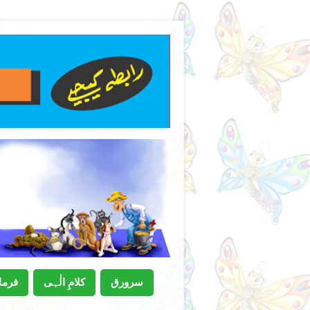
سرورق
کلامِ الٰہی
فرمان