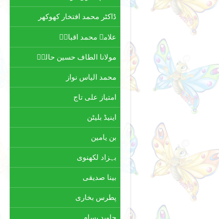
ڈاکٹر محمد افتخار کھوکھر
علامہ محمد اقبالؒ
مولانا الطاف حسین حالیؔ
محمد الیاس نواز
امتیاز علی تاج
اینیڈ بلیٹن
بن یامین
بہزاد لکھنوی
بینا صدیقی
پطرس بخاری
جاوید بسام