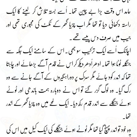
حامد اس وقت بڑا بے چین تھا۔ اُسے بستہ تلاش کر لینے کا ایک
راستہ دکھائی دیا تو تھا مگر اب چڑیا گھر کے ٹکٹ کی مجبوری تھی اور
جیب میں صرف دس پیسے تھے۔
اچانک اُسے ایک ترکیب سو جھی۔ اس کے سامنے ایک جگہ سے
جنگلہ ٹوٹا ہوا تھا۔ ادھر اُدھر دیکھ کر اس نے قدم آگے بڑھائے اور چاہتا
تھا کہ اندر کود جائے مگر سڑک پر دوراہگیروں کے آگے جانے سے وہ
رک گیا۔ وہ لوگ گزر گئے تو اس نے دوبارہ ہمت باندھی اور ٹوٹے
ہوئے جنگلے سے اندر قدم رکھ دیا۔ ایک لمحے میں وہ چڑیا گھر کے اندر
تھا۔
وہ خود تو اندر پہنچ گیا تھا مگر ٹوٹے ہوئے جنگلے کی ایک کیل میں اس کی