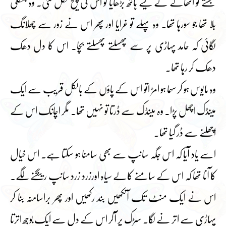
بستے کو اُٹھانے کے لیے ہاتھ بڑھایا تو اس کی چیخ نکل گئی۔ وہ جنگلی
بلا تھا جو سورہا تھا۔ وہ پہلے تو غرایا اور پھر اس نے زور سے چھلانگ
لگائی کہ حامد پہاڑی پر سے پھسلتے پھسلتے بچا۔ اس کا دل دھک
دھک کر رہا تھا۔
وہ مایوس ہو کر سہما ہو امڑ اتو اس کے پاؤں کے بالکل قریب سے ایک
مینڈک اچھل پڑا۔ وہ مینڈک سے ڈرتا تو نہیں تھا۔ مگر اچانک اس کے
اچھلنے سے ڈر گیا تھا۔
اسے یاد آیا کہ اس جگہ سانپ سے بھی سامنا ہو سکتا ہے۔ اس خیال
کا آنا تھا کہ اس کے سامنے کالے سیاہ اورزرد زرد سانپ رینگنے لگے۔
اس نے ایک منٹ تک آنکھیں بند رکھیں اور پھر براسامنہ بنا کر
پہاڑی سے اتر نے لگا۔ سڑک پر آکر اس کے دل سے ایک بوجھ اترتا