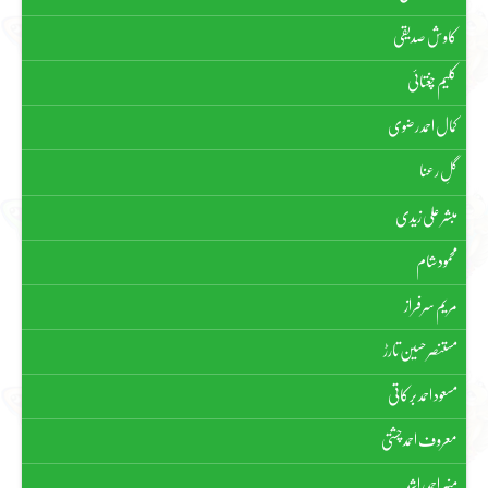
کاوش صدیقی
کلیم چغتائی
کمال احمد رضوی
گلِ رعنا
مبشر علی زیدی
محمود شام
مریم سرفراز
مستنصر حسین تارڑ
مسعود احمد برکاتی
معروف احمد چشتی
منیر احمد راشد