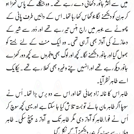
میں سے اکثر جانور دکھائی دے رہے تھے۔ وہ جنگلے کے پاس کھڑا ہو
کر ہرن کو دیکھنے لگا جو گھاس کھا رہا تھا۔ اس کے دائیں طرف پانی کے
چھوٹے سے جوہر میں راج ہنس تیر رہے تھے اور دُور سے شیر کے
دھاڑنے کی آواز بھی آرہی تھی۔ وہ ایک منٹ کے لئے بستے کو
بھول گیا اور جانور دیکھنے لگا۔ کچھ اور لوگ بھی پنجروں سے کچھ دور کھڑے
جانور دیکھ رہے تھے اور انہیں چنے وغیرہ بھی کھلا رہے تھے۔ یکا یک
اسے طاہر نظر آیا۔
طاہر اس کا خالہ زاد بھائی تھا اور اس سے دو برس بڑا تھا۔ اُس نے
سوچا اگر طاہر مان جائے تو بستہ تلاش کیا جا سکتا ہے اور یہی کچھ سوچ کر
اُس نے فورا ًطاہر کو آواز دی مگر طاہر تک یہ آواز نہ پہنچ سکی۔ طاہر
وہاں سے ہٹ کر بندر دیکھنے آگے نکل گیا۔