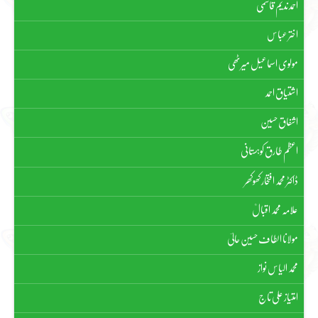
احمد ندیم قاسمی
اختر عباس
مولوی اسماعیل میرٹھی
اشتیاق احمد
اشفاق حسین
اعظم طارق کوہستانی
ڈاکٹر محمد افتخار کھوکھر
علامہ محمد اقبالؒ
مولانا الطاف حسین حالیؔ
محمد الیاس نواز
امتیاز علی تاج