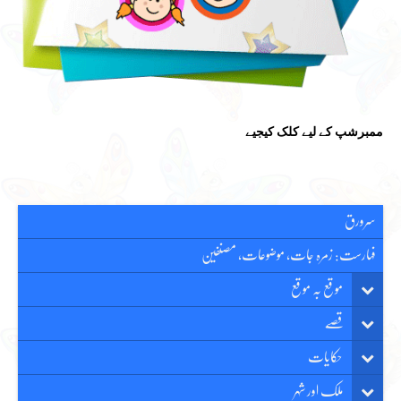
ممبرشپ کے لیے کلک کیجیے
سرورق
فہارست: زمرہ جات، موضوعات، مصنفین
موقع بہ موقع
قصّے
حکایات
ملک اور شہر