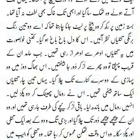
آتے ہوئے وہ تھک سا گیا اور ابھی تک خاک بھی لطف نہ آیا تھا۔
بستہ زمین پر رکھ کر وہ بینچ پر لیٹ جانا چاہتا تھا کہ اسے دو تین رنگ
برنگی تتلیاں نظر آئیں۔ اس کا دل باغ باغ ہو گیا۔ کتنی خوبصورت
ہیں یہ تتلیاں، ادھر سے ادھر اڑ رہی تھیں۔ جب حامد ان کے
قریب پہنچتا تو وہ پھر سے اُڑ کر دُور جا بیٹھتیں۔ اس بھاگ دوڑ میں وہ
پہاڑی کے دوسرے کنارے تک چلا گیا۔ یہاں تین چار تتلیاں
ایک ساتھ بیٹھی تھیں۔ اس نے رومال پھینک کر دو پکڑ لیں۔
انہیں رومال میں باندھ لیا۔ باقی اُڑ کر نیچے کی طرف جارہی تھیں اور وہ
ان کے پیچھے پیچھے دُور تک چلا گیا اور بڑی تگ و دو کے بعد ایک تتلی
اور پکڑ سکا۔ وہ اس وقت تھکن محسوس کر رہا تھا۔ وہ تتلی کو جیب میں