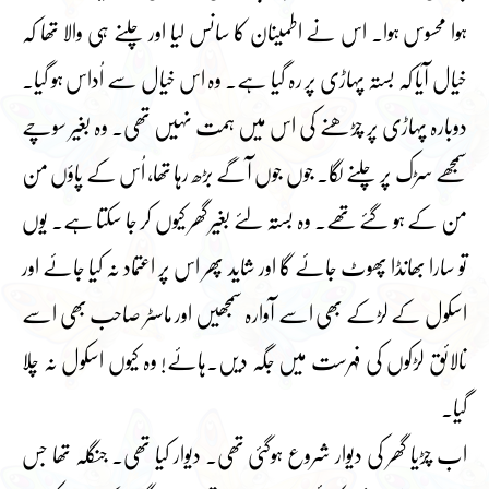
ہوا محسوس ہوا۔ اس نے اطمینان کا سانس لیا اور چلنے ہی والا تھا کہ
خیال آیا کہ بستہ پہاڑی پر رہ گیا ہے۔ وہ اس خیال سے اُداس ہو گیا۔
دوبارہ پہاڑی پر چڑھنے کی اس میں ہمت نہیں تھی۔ وہ بغیر سوچے
سمجھے سڑک پر چلنے لگا۔ جوں جوں آگے بڑھ رہا تھا، اُس کے پاؤں من
من کے ہو گئے تھے۔ وہ بستہ لئے بغیر گھر کیوں کر جا سکتا ہے۔ یوں
تو سارا بھانڈا پھوٹ جائے گا اور شاید پھر اس پر اعتماد نہ کیا جائے اور
اسکول کے لڑکے بھی اسے آوارہ سمجھیں اور ماسٹر صاحب بھی اسے
نالائق لڑکوں کی فہرست میں جگہ دیں۔ہائے! وہ کیوں اسکول نہ چلا
گیا۔
اب چڑیا گھر کی دیوار شروع ہوگئی تھی۔ دیوار کیا تھی۔ جنگلہ تھا جس