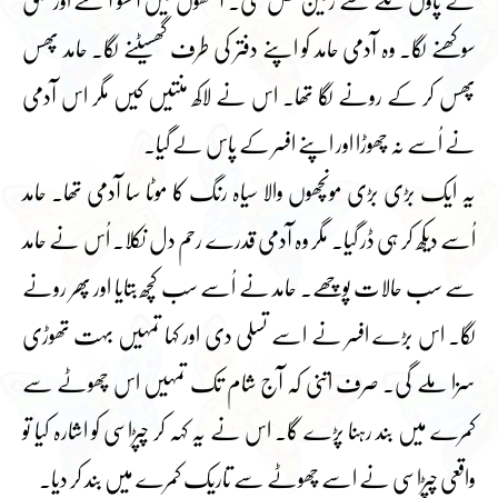
کے پاؤں تلے سے زمین نکل گئی۔ آنکھوں میں آنسو آ گئے اور حلق
سوکھنے لگا۔ وہ آدمی حامد کو اپنے دفتر کی طرف گھسیٹنے لگا۔ حامد پھس
پھس کر کے رونے لگا تھا۔ اس نے لاکھ منتیں کیں مگر اس آدمی
نے اُسے نہ چھوڑا اور اپنے افسر کے پاس لے گیا۔
یہ ایک بڑی بڑی مونچھوں والا سیاہ رنگ کا موٹا سا آدمی تھا۔ حامد
اُسے دیکھ کر ہی ڈر گیا۔ مگر وہ آدمی قدرے رحم دل نکلا۔ اُس نے حامد
سے سب حالات پوچھے۔ حامد نے اُسے سب کچھ بتایا اور پھر رونے
لگا۔ اس بڑے افسر نے اسے تسلی دی اور کہا تمہیں بہت تھوڑی
سزا ملے گی۔ صرف اتنی کہ آج شام تک تمہیں اس چھوٹے سے
کمرے میں بند رہنا پڑے گا۔ اس نے یہ کہہ کر چپڑاسی کو اشارہ کیا تو
واقعی چپڑاسی نے اسے چھوٹے سے تاریک کمرے میں بند کر دیا۔