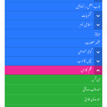
ضرب المثل / کہاوتیں
شخصیات
اسلامی نام
ویڈیوز
مختصر معلومات
گوشۂ خصوصی
بچوں کا ادب
قلم کاران
ابن آس
احمد حاطب صدیقی
احمد عدنان طارق