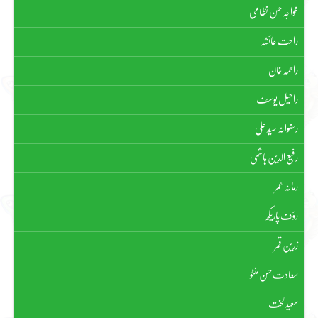
خواجہ حسن نظامی
راحت عائشہ
راحمہ خان
راحیل یوسف
رضوانہ سیّد علی
رفیع الدین ہاشمی
رمانہ عمر
رؤف پاریکھ
زرین قمر
سعادت حسن منٹو
سعید لخت