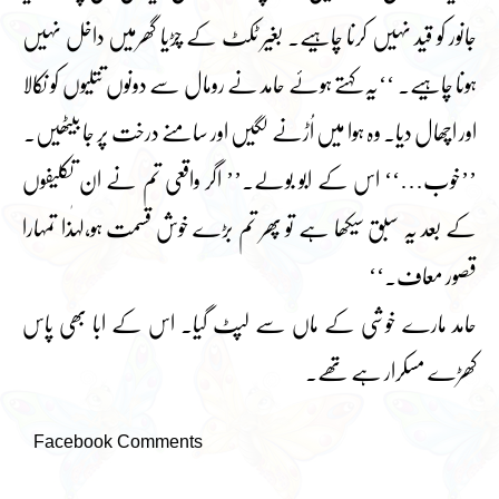
جانور کو قید نہیں کرنا چاہیے۔ بغیر ٹکٹ کے چڑیا گھرمیں داخل نہیں
ہونا چاہیے۔ ‘‘یہ کہتے ہوئے حامد نے رومال سے دونوں تتلیوں کو نکالا
اور اچھال دیا۔ وہ ہوا میں اُڑنے لگیں اور سامنے درخت پر جا بیٹھیں۔
’’خوب…‘‘ اس کے ابو بولے۔’’ اگر واقعی تم نے ان تکلیفوں
کے بعد یہ سبق سیکھا ہے تو پھر تم بڑے خوش قسمت ہو،لہٰذا تمہارا
قصور معاف۔‘‘
حامد مارے خوشی کے ماں سے لپٹ گیا۔ اس کے ابا بھی پاس
کھڑے مسکرار ہے تھے۔
Facebook Comments