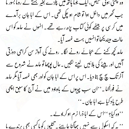
وہ پھٹی ہوئی قمیض، ایک جوتا ہاتھ میں پکڑے بغیر بستے کے روتا بسور تا
جب گھر میں داخل ہوا تو شام ہو چکی تھی۔ اس کے ابا جان برآمدے
میں کرسی پر بیٹھے کوئی کتاب پڑھ رہے تھے۔ انہوں نے حامد کو اس
حالت میںدیکھا تو انہیں بہت غصہ آیا۔
حامد کچھ کہنے کے بجائے رونے لگا۔ رونے کی آواز سن کرامی دوڑتی
آئیں اور بیٹے کی بلائیں لینے لگیں۔حال پوچھا تو حامد نے شروع سے
آخر تک سچ سچ بتا دیا۔ اس پر اس کے ابا جان کو اور بھی غصہ آیا مگر حامد
نے فوراًکہا ۔’’ان سب چیزوں کے باوجود میں نے آج کا سبق اچھی
طرح یاد کیا ہے ابا جان۔‘‘
’’وہ کیا؟ ‘‘اس کے ابا ذرا نرم ہو کر بولے۔
’’ یہ کہ اسکول سے نہیں بھاگنا چاہئے۔ تتلیوں کو یا کسی بھی پرندے یا