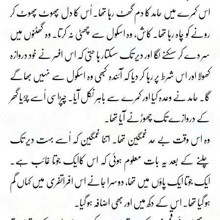
اس کمرے میں حامد کا دم گھٹ رہا تھا۔ اُس کا دل پھوٹ پھوٹ کر
رونے کو چاہ رہا تھا۔ کاش، وہ اسکول سے چھٹی نہ کرتا۔ وہ گھٹنوں میں
سر دے کر سسکنے لگا اور دیر تک سسکتار ہا حتیٰ کہ اس افسر نے خود دروازہ
کھولا اور اس شرط پر رہا کر دیا کہ آئندہ کبھی وہ اسکول سے نہیں بھاگے
گا۔ حامد نے وعدہ کیا اور کمرے سے باہر نکل آیا۔ چپڑاسی اُسے چڑیا گھر
کے دروازے تک چھوڑنے آیا تھا۔
وہ اس وقت بے حد غمگین تھا۔ اتنا غمگین کہ اُسے بہت دیر تک
چلنے کے بعد یہ بات معلوم ہوئی کہ اس کاایک جوتا غائب ہے۔
ایک جوتا ایک پاؤں میں تھا، دوسرا جانے اس افراتفری میں کہاں گم
ہو گیا تھا۔ اس کے دکھ میں اور بھی اضافہ ہو گیا۔