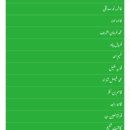
فاطمہ نور صدیقی
فائزہ حمزہ
محمد فرحان اشرف
فریال یاور
فہیم احمد
فوزیہ خلیل
محمد فیصل شہزاد
قاسم بن نظر
قانتہ رابعہ
قرأۃ العین حیدر
کاشف شفیع