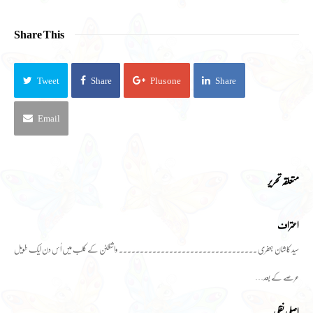
Share This
Tweet
Share
Plus one
Share
Email
متعلقہ تحریر
اعتراف
سید کاشان جعفری ۔۔۔۔۔۔۔۔۔۔۔۔۔۔۔۔۔۔۔۔۔۔۔۔۔۔۔۔۔۔۔۔۔ واشنگٹن کے کلب میں اُس دن ایک طویل
عرصے کے بعد…
اصلی نقلی