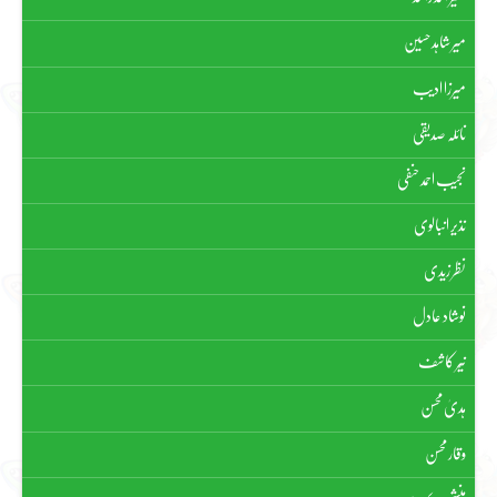
میر شاہد حسین
میرزا ادیب
نائلہ صدیقی
نجیب احمد حنفی
نذیر انبالوی
نظر زیدی
نوشاد عادل
نیّر کاشف
ہدیٰ محسن
وقار محسن