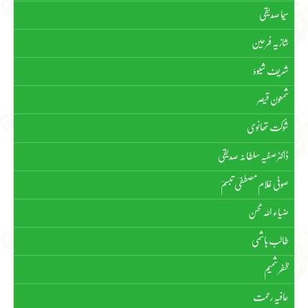
سیما صدیقی
شازیہ فرحین
شریف شیوہؔ
شمعون قیصر
شوکت تھانوی
ڈاکٹر صفیہ سلطانہ صدیقی
صوفی غلام مصطفیٰ تبسمؔ
ضیاء اللہ محسن
طالب ہاشمی
ظفر شمیم
عافیہ رحمت