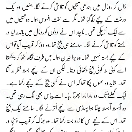
ڈال کر رومال میں بندھی تتلیوں کو تلاش کرنے لگا، جنہیں وہ ایک
درخت کے نیچے رکھ گیا تھا۔ مگر اسے سخت افسوس ہوا۔ دو تتلیوں میں
سے ایک اُڑ چکی تھی۔ نا چار اس نے دونوں کو رومال میں باندھ لیا اور
بستے کو تلاش کرنے لگا۔ سامنے ہی بینچ تھا ،وہ دوڑ کر قریب آیا تو اس
کے نیچے بستہ نہیں تھا۔ وہ بڑا حیران ہوا۔ جس طرف نگاہ اُٹھا کر دیکھتا
اسے کوئی نہ کوئی بینچ دکھائی دیتا۔ لیکن ان کے نیچے بستہ نظر نہ آتا
تھا۔ شاید وہ بھول چکا تھا کہ اس نے کسی بینچ کے نیچے رکھا ہے۔
ایک گھنٹے تک وہ مارا مارا پھرتا رہا۔ اسے پیاس بھی لگ رہی تھی۔
وہ آہستہ آہستہ چلتا ہوا پہاڑی سے نیچے اُترنے لگا۔ سامنے ایک بینچ
تھا۔ اس کے نیچے اس کا زرد بستہ رکھا تھا۔ وہ بھاگ کر قریب پہنچا اور