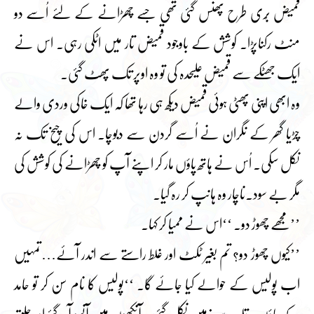
قمیض بُری طرح پھنس گئی تھی جسے چھڑانے کے لئے اُسے دو
منٹ رکناپڑا۔ کوشش کے باوجود قمیض تار میں اٹکی رہی۔ اس نے
ایک جھٹکے سے قمیض علیحدہ کی تو وہ اوپر تک پھٹ گئی۔
وہ ابھی اپنی پھٹی ہوئی قمیض دیکھ ہی رہا تھا کہ ایک خاکی وردی والے
چڑیا گھر کے نگران نے اُسے گردن سے دبوچا۔ اس کی چیخ تک نہ
نکل سکی۔ اُس نے ہاتھ پاؤں مار کر اپنے آپ کو چھڑانے کی کوشش کی
مگر بے سود۔ناچار وہ ہانپ کر رہ گیا۔
’’مجھے چھوڑ دو۔ ‘‘اس نے ممیا کر کہا۔
’’کیوں چھوڑ دو؟ تم بغیر ٹکٹ اور غلط راستے سے اندر آئے…تمہیں
اب پولیس کے حوالے کیا جائے گا۔ ‘‘پولیس کا نام سن کر تو حامد