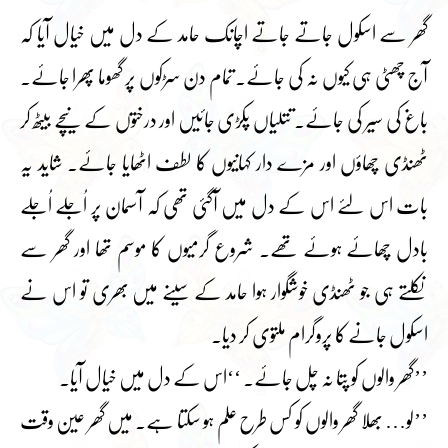
گھر سے اسکول جاتے جاتے اچانک حامد کے دل میں خیال آیا کہ
آج چھٹی ہی کیوں نہ کی جائے۔ تمام دن سڑکوں پر گھوما پھرا جائے۔
باغ کی سیر کی جائے۔ تتلیاں پکڑی جائیں اور درختوں کے نیچے بیٹھ کر
ٹھنڈی چھاؤں اور مزے دار کہانیوں کا لطف اٹھایا جائے۔ شاید یہ
بات اس لئے اس کے دل میں آگئی تھی کہ آسمان پر اُجلے اُجلے
بادل چھائے ہوئے تھے۔ شروع گرمیوں کا موسم تھا اور گھر سے
نکلتے ہی جو ٹھنڈی خوشگوار ہوا حامد کے سینے میں بھری تو اس نے
اسکول جانے کا پروگرام ملتوی کر دیا۔
’’گھر والوں کو پتا نہ چل جائے۔ ‘‘اس کے دل میں خیال آیا۔
’’لو… بھلا گھر والوں کو کس طرح علم ہو سکتا ہے۔ میں گھر عین وقت