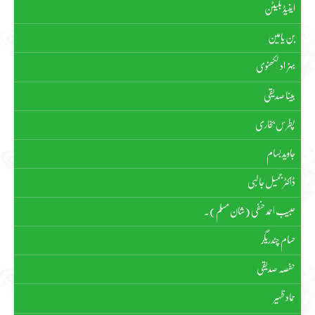
اینیڈ بلیٹن
بن یامین
بہزاد لکھنوی
بینا صدیقی
پطرس بخاری
جاوید بسام
ڈاکٹر جمیل جالبی
حبیب احمد حنفی (شان مسلم)۔
حسام چندریگر
حفصہ صدیقی
حماد ظہیر