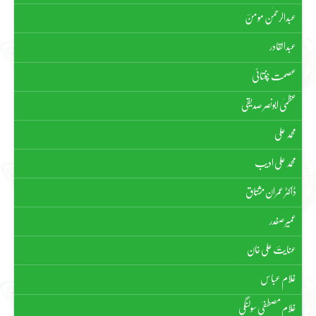
عبدالرحمٰن مومنؔ
عبدالقادر
عصمت چغتائی
عظمیٰ ابونصر صدیقی
محمد علی
محمد علی ادیب
ڈاکٹر عمران مشتاق
عمیر صفدر
عنایتؔ علی خان
غلام عباس
غلام مصطفیٰ سولنگی