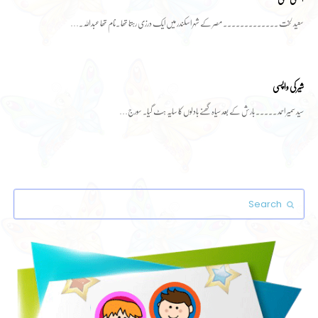
سعید لخت ۔۔۔۔۔۔۔۔۔۔۔۔۔ مصر کے شہر اسکندر میں ایک درزی رہتا تھا ۔نام تھا عبداللہ۔…
شیر کی واپسی
سید سمیر احمد ۔۔۔۔۔ بارش کے بعد سیاہ گھنے بادلوں کا سایہ ہٹ گیا۔ سورج…
Search
Submit