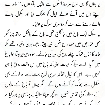
پر جاؤں گا جس طرح ہر روز اسکول سے واپس جاتا ہوں۔‘‘ حامد نے
اپنے دل میں آئے ہوئے خیال کو جھٹک دیا اور اسکول جانے
والے راستے سے ہٹ کر دوسری سڑک پر ہولیا۔
یہ سڑک ایک باغ میں جانکلتی تھی۔ باغ کے بالکل ساتھ چڑیا گھر
بھی تھا، جس میں مور، راج ہنس، شیر، چیتا، ریچھ، ہرن وغیر ہ تھے مگر
حامد کا خیال تھا کہ پہلے باغ کی سیر کی جائے۔ سو وہ تیز تیز چلتا ہوا باغ
میں آگیا۔ اسے دیکھ کر حیرت ہوئی کہ باغ میں اس وقت رونق یا بھیڑ
نہیں ہے۔ اس کا خیال تھا کہ میری طرح بہت سے اور لڑکے بھی
اسکول سے بھاگ کر آئے ہوں گے۔ مگر یہاں تو باغ کے مالیوں
کے سوا اور کوئی تھا ہی نہیں ۔وہ کچھ سوچتا ہوا ایک پہاڑی پر چڑھ گیا اور
ایک کونے میں رکھے ہوئے خوبصورت بینچ پر آ بیٹھا۔ یہاں تک