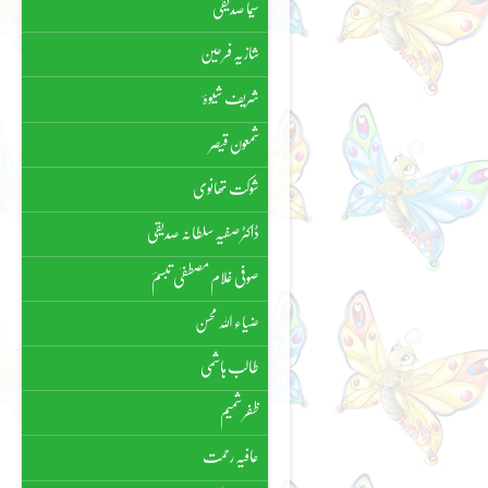
سیما صدیقی
شازیہ فرحین
شریف شیوہؔ
شمعون قیصر
شوکت تھانوی
ڈاکٹر صفیہ سلطانہ صدیقی
صوفی غلام مصطفیٰ تبسمؔ
ضیاء اللہ محسن
طالب ہاشمی
ظفر شمیم
عافیہ رحمت