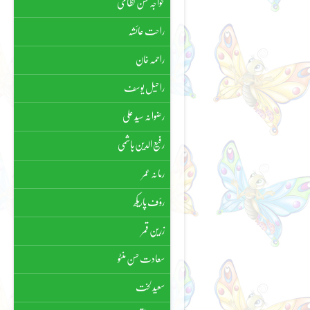
خواجہ حسن نظامی
راحت عائشہ
راحمہ خان
راحیل یوسف
رضوانہ سیّد علی
رفیع الدین ہاشمی
رمانہ عمر
رؤف پاریکھ
زرین قمر
سعادت حسن منٹو
سعید لخت