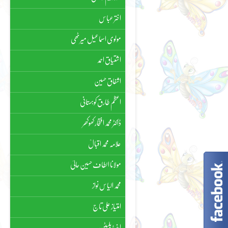
اختر عباس
مولوی اسماعیل میرٹھی
اشتیاق احمد
اشفاق حسین
اعظم طارق کوہستانی
ڈاکٹر محمد افتخار کھوکھر
علامہ محمد اقبالؒ
مولانا الطاف حسین حالیؔ
محمد الیاس نواز
امتیاز علی تاج
اینیڈ بلیٹن