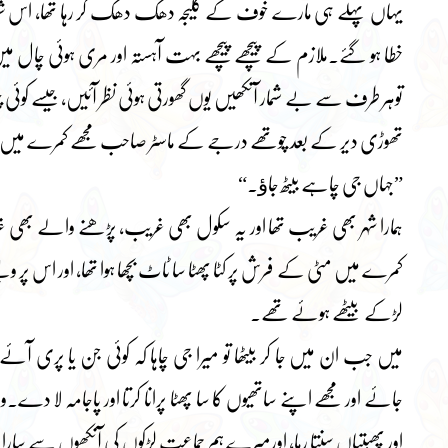
یہاں پہلے ہی مارے خوف کے کلیجہ دھک دھک کر رہا تھا، اس شور 
خطا ہو گئے۔ملازم کے پیچھے پیچھے بہت آہستہ اور مری ہوئی چال 
توہر طرف سے بے شمار آنکھیں یوں گھورتی ہوئی نظر آئیں، جیسے کوئی چڑیا
تھوڑی دیر کے بعد چوتھے درجے کے ماسٹر صاحب مجھے کمرے میں سا
”جہاں جی چاہے بیٹھ جاﺅ۔“
ہمارا شہر بھی غریب تھا اور یہ سکول بھی غریب، پڑھنے والے 
کمرے میں مٹی کے فرش پر کٹا پھٹا سا ٹاٹ بچھا ہوا تھا، اور اس پ
لڑکے بیٹھے ہوئے تھے۔
میں جب ان میں جا کر بیٹھا تو میرا جی چاہا کہ کوئی جن یا پ
جائے اور مجھے اپنے ساتھیوں کا سا پھٹا پرانا کرتا اور پاجامہ لا 
اور پھبتیاں سنتا رہا، اورمیرے ہم جماعت لڑکوں کی آنکھوں سے سارا