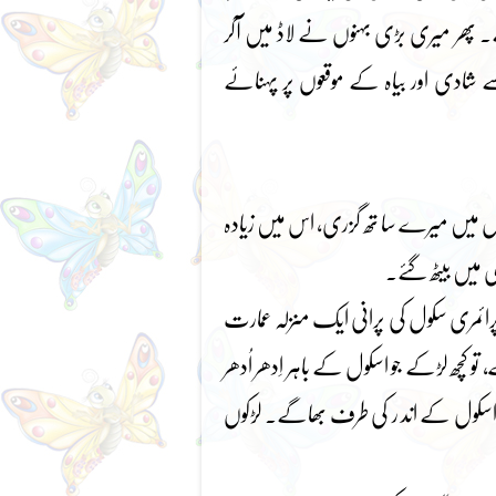
 پھر میری بڑی بہنوں نے لاڈ میں آکر
 شادی اور بیاہ کے موقعوں پر پہنائے
ول میں میرے سا تھ گزری، اس میں زیادہ
ڑی میں بیٹھ گئے۔
 پرائمری سکول کی پرانی ایک منزلہ عمارت
 کچھ لڑکے جو اسکول کے باہر اِدھر اُدھر
اسکول کے اند ر کی طرف بھاگے۔ لڑکوں