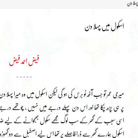
ہلا دن
اسکول میں پہلا دن
فیض احمد فیض
۔۔۔۔۔
میری عمر تو جب آٹھ نو برس کی ہو گی لیکن اسکول میں وہ میرا پہلا د
پر ہی پڑھ چکا تھا اور اس دن پہلے درجے میں نہیں ، چوتھے درج
اسی سبب کے گھر کے سب لوگ مجھے سکول بھجوانے کے لیے ضرور
اسکول ہمارے گھر سے ذرا فاصلے پر تھا اس لیے اصطبل سے دو گھوڑوں 