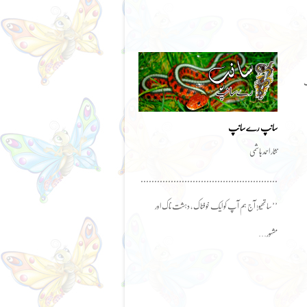
ک
سانپ رے سانپ
نثار احمد ہاشمی
..................................................
’’ساتھیو! آج ہم آپ کو ایک خوفناک ، دہشت ناک اور
مشہور…