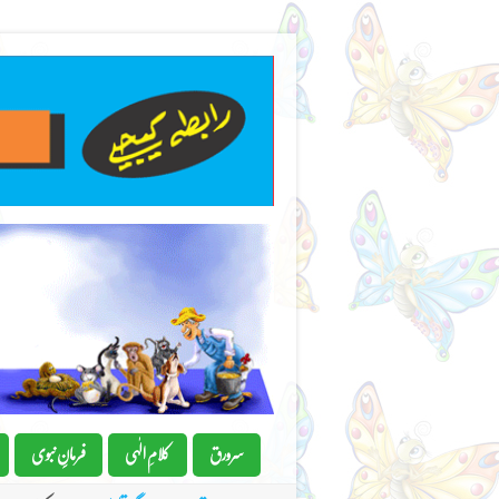
سرورق
کلامِ الٰہی
فرمانِِ نبوی