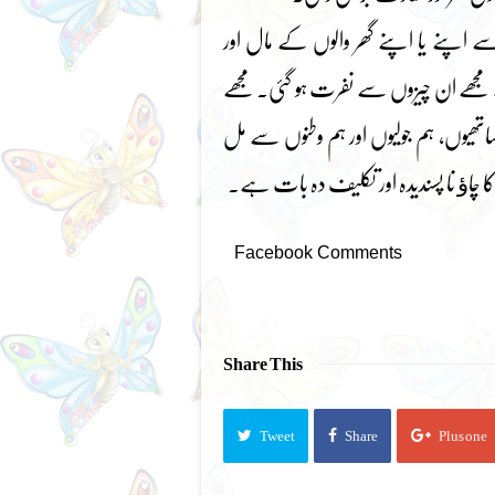
اپنے یا اپنے گھر والوں کے مال اور
مجھے ان چیزوں سے نفرت ہو گئی۔ مجھے
اتھیوں، ہم جولیوں اور ہم وطنوں سے مل
 چاﺅ نا پسندیدہ اور تکلیف دہ بات ہے۔
Facebook Comments
Share This
Tweet
Share
Plus one