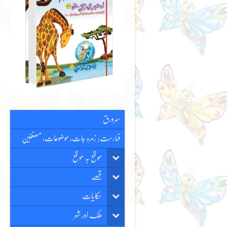
سرورق
فہارست: زمرہ جات، موضوعات، مصنفین
موقع بہ موقع
قصّے
حکایات
ملک اور شہر