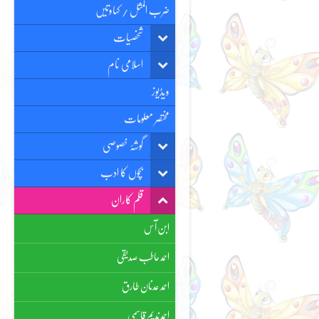
ضرب المثل / کہاوتیں
شخصیات
اسلامی نام
ویڈیوز
مختصر معلومات
گوشۂ خصوصی
بچوں کا ادب
قلم کاران
ابن آس
احمد حاطب صدیقی
احمد عدنان طارق
احمد ندیم قاسمی