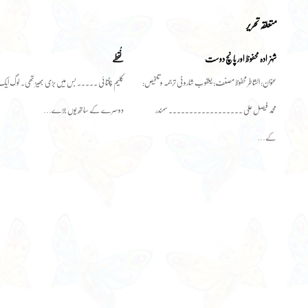
متعلقہ تحریر
شہزادہ محفوظ اور پانچ دوست
نُقطے
عنوان: الشاطر محفوظ مصنف: یعقوب شارونی ترجمہ و تلخیص:
کلیم چغتائی ۔۔۔۔۔ بس میں بڑی بھیڑ تھی۔ لوگ ای
محمد فیصل علی ۔۔۔۔۔۔۔۔۔۔۔۔۔۔۔۔۔۔ سمندر
دوسرے کے ساتھ یوں جڑے…
کے…