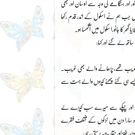
اور ہنگامے کی وجہ سے اوسان اور بھی
میں جب ہم نے اسکول کے اندر قدم رکھا
 گھر کا جانورا سکول میں آگھسا ہو۔
تھ لے گئے اور کہا:
بھی غریب تھے،پڑھانے والے بھی غریب۔
ر ویسے ہی کٹے پھٹے کپڑوں والے بہت سے
ری آئے اور چپکے سے میرے سب کپڑے لے
دے۔وہ سارا دن میں لڑکوں کے مختلف فقرے
 دن طنز اور حقارت برستی رہی۔