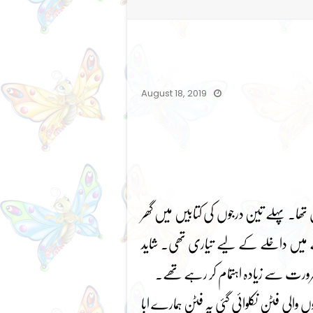
August 18, 2019
ن تھا۔ پہلے تین درجوں کی کتابیں میں گھر
ے میں داخلے کے لیے تیاری تھی۔ شاید
ت سے زیادہ اہتمام کر رہے تھے۔
والی فٹن نکلوائی گئی یہ فٹن ہمارے ابا