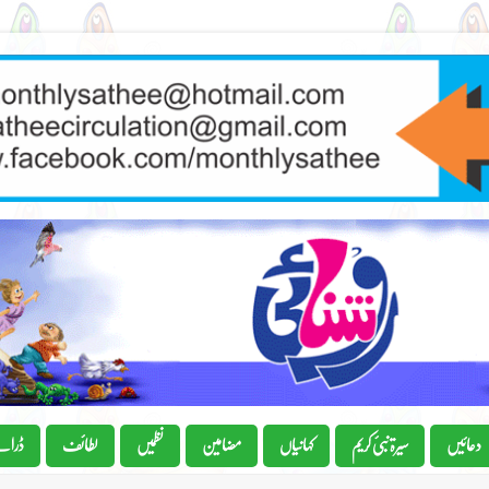
دعائیں
سیرۃ نبیٔ کریم
کہانیاں
مضامین
نظمیں
لطائف
ڈرام