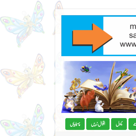
ے
ناول
اقوال زریں
پہیلیاں