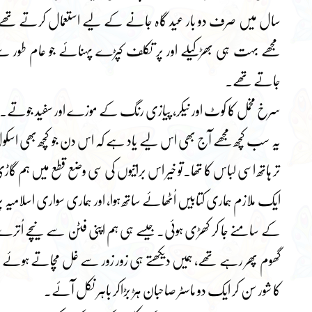
سال میں صرف دو بار عید گاہ جانے کے لیے استعمال کرتے تھے۔
مجھے بہت ہی بھڑکیلے اور پر تکلف کپڑے پہنائے جو عام طور سے
جاتے تھے۔
سرخ مخمل کا کوٹ اور نیکر، پیازی رنگ کے موزے اور سفید جوتے۔
یہ سب کچھ مجھے آج بھی اس لیے یاد ہے کہ اس دن جو کچھ بھی اسک
تر ہاتھ اسی لباس کا تھا۔تو خیر اس براتیوں کی سی وضع قطع میں ہم گا
ایک ملازم ہماری کتابیں اُٹھائے ساتھ ہوا، اور ہماری سواری اسلامیہ
کے سامنے جا کر کھڑی ہوئی۔ جیسے ہی ہم اپنی فٹن سے نیچے اُترے، تو
گھوم پھر رہے تھے، ہمیں دیکھتے ہی زور زور سے غل مچاتے ہوئے 
کا شور سن کر ایک دو ماسٹر صاحبان ہڑ بڑاکر باہر نکل آئے۔