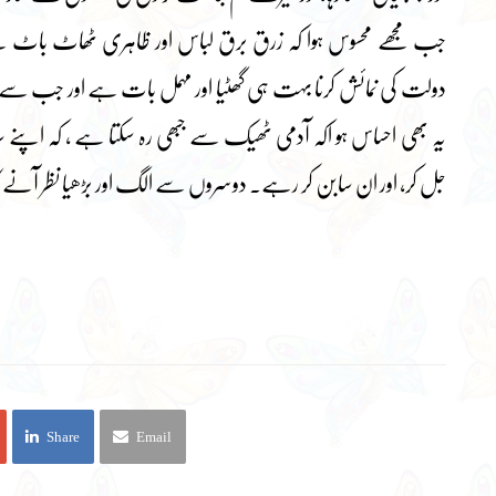
جب مجھے محسوس ہوا کہ زرق برق لباس اور ظاہری ٹھاٹ باٹ سے 
دولت کی نمائش کرنا بہت ہی گھٹیا اور مہمل بات ہے اور جب سے 
یہ بھی احساس ہو اکہ آدمی ٹھیک سے جبھی رہ سکتا ہے ، کہ اپنے س
جل کر، اور ان سابن کر رہے۔ دوسروں سے الگ اور بڑھیا نظر آنے کا
Share
Email