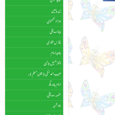
بن یامین
بہزاد لکھنوی
بینا صدیقی
پطرس بخاری
جاوید بسام
ڈاکٹر جمیل جالبی
حبیب احمد حنفی (شان مسلم)۔
حسام چندریگر
حفصہ صدیقی
حماد ظہیر