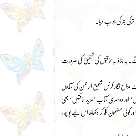
ترکی بتر کی جواب دیا۔
تے۔ یہ بتاؤ یہ حماقتوں کی تحقیق کی ضرورت
زاح نگار کرنل شفیق الرحمن کی کتابوں
ں‘ اور دوسری کتاب ’مزید حماقتیں‘ بھی
 کوئی مضمون لکھ کر دکھاؤ، اس لیے پو چھ ر