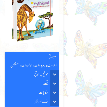
سرورق
فہارست: زمرہ جات، موضوعات، مصنفین
موقع بہ موقع
قصّے
حکایات
ملک اور شہر