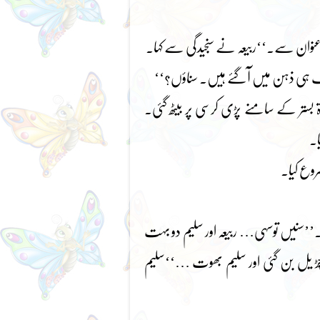
عنوان سے۔‘‘ربیعہ نے سنجیدگی سے کہا۔
ک ہی ذہن میں آگئے ہیں۔ سناؤں؟‘‘
 بستر کے سامنے پڑی کرسی پر بیٹھ گئی۔
ا۔
روع کیا۔
’’سنیں توسہی… ربیعہ اور سلیم دو بہت
ڑ یل بن گئی اور سلیم بھوت …‘‘سلیم