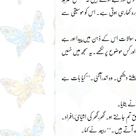
چارہ کھارہی ہوتی ہے۔ اس کو موسیقی سے
تلف سوالات اس کے ذہن میں پیدا ہور ہے
ھے اور کس موضوع پر لکھے۔یہ سمجھ میں نہیں
تے دیکھی۔ وہ اندرآگئی۔’’ کیا بات ہے
 نے بتایا۔
 تم جانتے ہو۔ گھر،گھر کی اشیائ،افراد۔
ے آتے ہیں۔‘‘ ربیعہ نے کہا۔