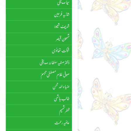
سیما صدیقی
شازیہ فرحین
شریف شیوہؔ
شمعون قیصر
شوکت تھانوی
ڈاکٹر صفیہ سلطانہ صدیقی
صوفی غلام مصطفیٰ تبسمؔ
ضیاء اللہ محسن
طالب ہاشمی
ظفر شمیم
عافیہ رحمت