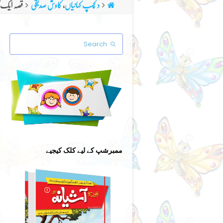
دلچسپ کہانیاں
,
کاوش صدیقی
قصہ ایک ک
Search
Submit
ممبرشپ کے لیے کلک کیجیے