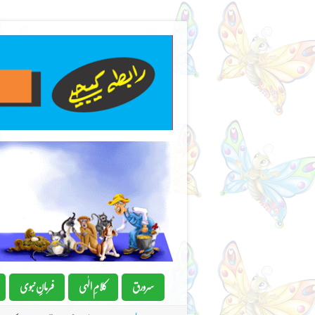
سرورق
کلامِ الٰہی
فرمانِِ نبوی