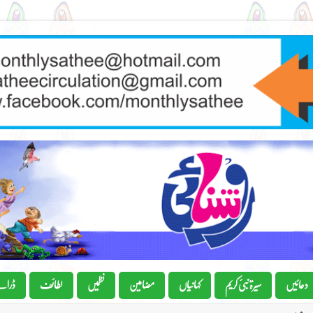
دعائیں
سیرۃ نبیٔ کریم
کہانیاں
مضامین
نظمیں
لطائف
ڈرام