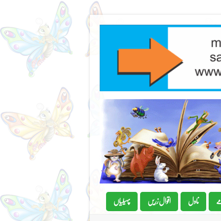
ے
ناول
اقوال زریں
پہیلیاں