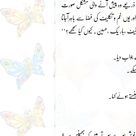
ے ذریعے وہ پیش آنے والی مشکل صورت
یوں غم و تکلیف کی فضا سے باہرآجاتا
بار یک ،مہین۔ کیوں کیا سمجھے؟‘‘
ے جواب دیا۔
سکے۔
ستے ہوئے کہا۔
وش ہور ہے ہوتے ہیں کہ بھینس سر ہلا