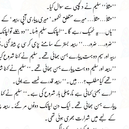
’’مثلاً‘‘ سلیم نے دلچسپی سے سوال کیا۔
’’مثلاً…مثلاً… میرے متعلق لکھو۔’ میری پیاری آپی ربیعہ‘ کے 
’’ہاں…یہ ٹھیک رہے گا ۔‘‘اچانک سلیم ہنسا۔’’دو جملے تو اچان
’’ضرور… ضرور…‘‘ ربیعہ بستر کے سامنے پڑی کرسی پر بیٹھ گئی۔ٰؓۃ
ربیہ اور سیم دو بہت پیارے بہن بھائی تھے۔ سلیم نے کہنا شروع کی
’’ربیعہ اور سلیم دو بہت پیارے بہن بھائی تھے۔‘‘ سلیم نے کہنا ش
’’تھے کیا مطلب؟… ہیں۔‘‘ ربیعہ قدرے غصے سے بولی۔
’’ارے بھئی کہانی ہے نا، پہلی بار شروع کی ہے۔‘‘ سلیم نے کہا۔
پیارے بہن بھائی تھے۔ ایک دن اچانک دونوں مر گئے۔ ربیعہ چ
کے لہجے میں شرارت بھری ہوئی تھی۔