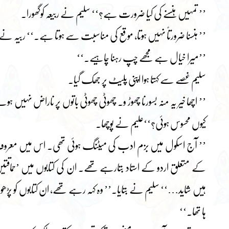
’’ تمہیں ہنسنے کی کیا ضرورت ہے؟‘‘ سلیم نے ربیعہ کوگھورا۔
’’ ہنسنا ضرورتاً نہیں ہوتا، موقع کی مناسبت سے ہوتا ہے۔‘‘ ربیہ نے 
’’میرا خیال ہے مجھے چپ رہنا چاہیے۔‘‘
سلیم غصے سے کہتا ہوا اپنی پلیٹ پر جھک گیا۔
’’ اچھا خیر یہ منہ بسورنا چھوڑ و۔ چھوٹی چھوٹی باتوں پر ناراض نہیں ہو
کیوں محسوس ہوئی؟‘‘علیم نے پوچھا۔
’’ آج اسکول میں بزم ادب کی میٹنگ ہوئی تھی۔ اس میں معروف م
کے متعلق اردو کے استاد بتارہے تھے۔ ان کی کتابوں میں ’حماقتی
ہیں شاید…‘‘ سلیم نے بتایا۔’’ وہ کہہ رہے تھے، ان کتابوں کو پڑھو اور
ہا تھا۔‘‘