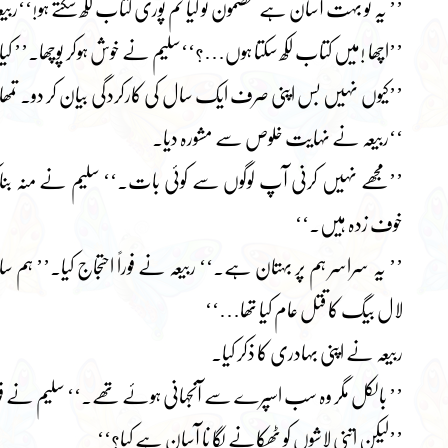
’’ یہ تو بہت آسان ہے مضمون تو کیا تم پوری کتاب لکھ سکتے ہو!‘‘ربیعہ
’’اچھا !میں کتاب لکھ سکتا ہوں…؟‘‘سلیم نے خوش ہوکر پوچھا۔’’ کی
’’کیوں نہیں بس اپنی صرف ایک سال کی کارکردگی بیان کر دو۔ تمھاری
‘‘ربیعہ نے نہایت خلوص سے مشورہ دیا۔
’’مجھے نہیں کرنی آپ لوگوں سے کوئی بات۔‘‘ سلیم نے منہ بن
خوف زدہ ہیں۔‘‘
’’ یہ سراسر ہم پر بہتان ہے۔‘‘ ربیعہ نے فوراً احتجاج کیا۔’’ ہم س
لال بیگ کا قتل عام کیا تھا…‘‘
ربیعہ نے اپنی بہادری کا ذکر کیا۔
’’ بالکل مگر وہ سب اسپرے سے آنجہانی ہوئے تھے۔‘‘ سلیم نے فور
’’لیکن اتنی لاشوں کو ٹھکانے لگا نا آسان ہے کیا؟‘‘