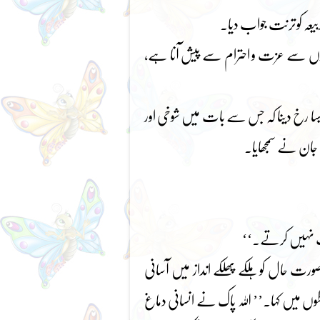
بیعہ کوترنت جواب دیا۔
لازموں سے عزت و احترام سے پیش آنا ہے،
سا رخ دینا کہ جس سے بات میں شوخی اور
 جان نے سمجھایا۔
رت نہیں کرتے۔‘‘
ت حال کو ہلکے پھلکے انداز میں آسانی
وں میں کہا۔’’ اللہ پاک نے انسانی دماغ