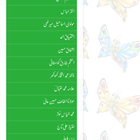
اختر عباس
مولوی اسماعیل میرٹھی
اشتیاق احمد
اشفاق حسین
اعظم طارق کوہستانی
ڈاکٹر محمد افتخار کھوکھر
علامہ محمد اقبالؒ
مولانا الطاف حسین حالیؔ
محمد الیاس نواز
امتیاز علی تاج
اینیڈ بلیٹن