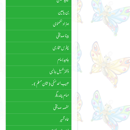
بن یامین
بہزاد لکھنوی
بینا صدیقی
پطرس بخاری
جاوید بسام
ڈاکٹر جمیل جالبی
حبیب احمد حنفی (شان مسلم)۔
حسام چندریگر
حفصہ صدیقی
حماد ظہیر