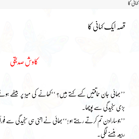
ہانی کا
قصہ ایک کہانی کا
کاوش صدیقی
’’بھائی جان حماقتیں کسے کہتے ہیں؟ ‘‘کھانے کی میز پر بیٹھے 
بڑی سنجیدگی سے پوچھا۔
’’جوسارادن تم کرتے رہتے ہو !‘‘بھائی نے اتنی ہی سنجیدگی سے فوراً
ربیعہ ہنسنے لگی۔