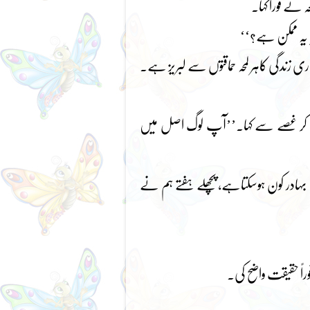
 نے فوراً کہا۔
ا یہ ممکن ہے؟‘‘
 زندگی کاہر لمحہ حماقتوں سے لبریز ہے۔
ا کر غصے سے کہا۔’’آپ لوگ اصل میں
ا بہادر کون ہوسکتاہے، پچھلے ہفتے ہم نے
اً حقیقت واضح کی۔