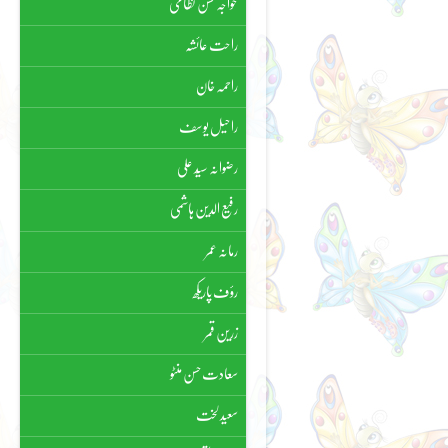
خواجہ حسن نظامی
راحت عائشہ
راحمہ خان
راحیل یوسف
رضوانہ سیّد علی
رفیع الدین ہاشمی
رمانہ عمر
رؤف پاریکھ
زرین قمر
سعادت حسن منٹو
سعید لخت