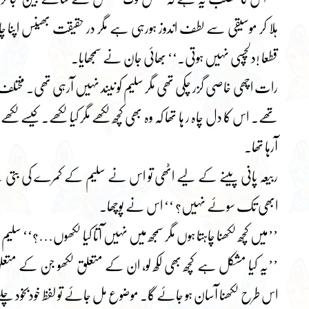
ہلا کر موسیقی سے لطف اندوز ہورہی ہے مگر در حقیقت بھینس اپنا 
قطعا !دلچسپی نہیں ہوتی۔‘‘ بھائی جان نے سمجھایا۔
رات اچھی خاصی گزر چکی تھی مگر سلیم کو نیند نہیں آرہی تھی۔ مخ
تھے۔ اس کا دل چاہ ر ہا تھا کہ وہ بھی کچھ لکھے مگر کیا لکھے۔ کیسے لک
آرہا تھا۔
ربیعہ پانی پینے کے لیے اٹھی تو اس نے سلیم کے کمرے کی بتی جل
ابھی تک سوئے نہیں؟ ‘‘ اس نے پوچھا۔
’’میں کچھ لکھنا چاہتا ہوں مگر سمجھ میں نہیں آتا کیا لکھوں…؟‘‘ سلیم
’’یہ کیا مشکل ہے کچھ بھی لکھ لو، ان کے متعلق لکھو جن کے متعلق
اس طرح لکھنا آسان ہو جائے گا۔ موضوع مل جائے تو لفظ خودبخود چل