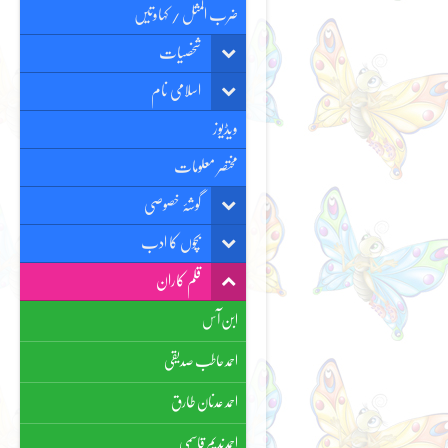
ضرب المثل / کہاوتیں
شخصیات
اسلامی نام
ویڈیوز
مختصر معلومات
گوشۂ خصوصی
بچوں کا ادب
قلم کاران
ابن آس
احمد حاطب صدیقی
احمد عدنان طارق
احمد ندیم قاسمی