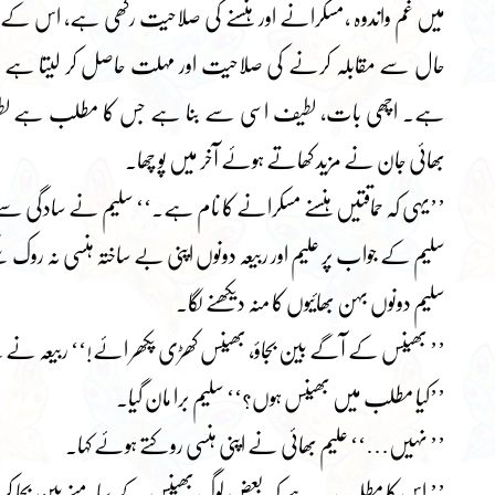
میں غم واندوہ ،مسکرانے اور ہنسنے کی صلاحیت رکھی ہے، اس ک
حال سے مقابلہ کرنے کی صلاحیت اور مہلت حاصل کر لیتا ہے اور 
ہے۔ اچھی بات، لطیف اسی سے بنا ہے جس کا مطلب ہے لطیف ،
بھائی جان نے مزید کھاتے ہوئے آخر میں پو چھا۔
’’یہی کہ حماقتیں ہنسنے مسکرانے کا نام ہے۔‘‘ سلیم نے سادگی س
سلیم کے جواب پر علیم اور ربیعہ دونوں اپنی بے ساختہ ہنسی نہ روک 
سلیم دونوں بہن بھائیوں کا منہ دیکھنے لگا۔
’’ بھینس کے آگے بین بجاؤ، بھینس کھڑی پکھر ائے!‘‘ ربیعہ نے ہن
’’کیا مطلب میں بھینس ہوں؟‘‘ سلیم برا مان گیا۔
’’ نہیں…‘‘ علیم بھائی نے اپنی ہنسی روکتے ہوئے کہا۔
’’ اس کا مطلب یہ ہے کہ بعض لوگ بھینس کے سامنے بین بجا کر خ