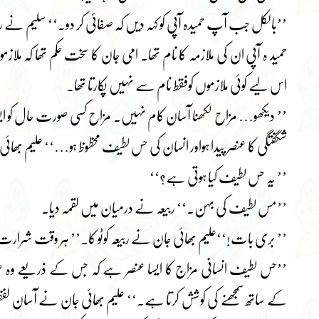
’’بالکل جب آپ حمیدہ آپی کو کہہ دیں کہ صفائی کر دو۔‘‘ سلیم نے ر
حمید ہ آپی ان کی ملازمہ کا نام تھا۔ امی جان کا سخت حکم تھا کہ م
اس لیے کوئی ملازموں کوفقط نام سے نہیں پکارتا تھا۔
’’ دیکھو… مزاح لکھنا آسان کام نہیں۔ مزاح کسی صورت حال کو ای
شگفتگی کا عنصر پیدا ہواور انسان کی حس لطیف محظوظ ہو…‘‘ علیم بھائی
’’ یہ حس لطیف کیا ہوتی ہے؟‘‘
’’مس لطیف کی بہن۔‘‘ ربیعہ نے درمیان میں لقمہ دیا۔
’’ بری بات!‘‘علیم بھائی جان نے ربیعہ کوٹو کا۔’’ ہر وقت شرا
’’حس لطیف انسانی مزاج کا ایسا عنصر ہے کہ جس کے ذریعے وہ صور
کے ساتھ سمجھنے کی کوشش کرتا ہے۔‘‘ علیم بھائی جان نے آسان لفظ