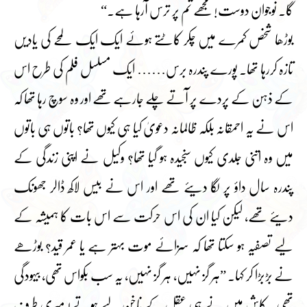
گا۔ نوجوان دوست! مجھے تم پر ترس آرہا ہے۔“
بوڑھا شخص کمرے میں چکر کاٹتے ہوئے ایک ایک لمحے کی یادیں
تازہ کررہا تھا۔ پورے پندرہ برس…… ایک مسلسل فلم کی طرح اس
کے ذہن کے پردے پر آتے چلے جارہے تھے اور وہ سوچ رہا تھا کہ
اس نے یہ احمقانہ بلکہ ظالمانہ دعویٰ کیا ہی کیوں تھا؟ باتوں ہی باتوں
میں وہ اتنی جلدی کیوں سنجیدہ ہو گیا تھا؟ وکیل نے اپنی زندگی کے
پندرہ سال داؤ پر لگا دیئے تھے اور اس نے بیس لاکھ ڈالر جھونک
دیئے تھے، لیکن کیا ان کی اس حرکت سے اس بات کا ہمیشہ کے
لیے تصفیہ ہو سکتا تھا کہ سزائے موت بہتر ہے یا عمر قید؟ بوڑھے
نے بڑبڑا کر کہا۔ ”ہر گز نہیں، ہر گز نہیں، یہ سب بکواس تھی، بیہودگی
تھی۔ کاش میں نے ہی عقل کے ناخن لیے ہوتے! میری طرف