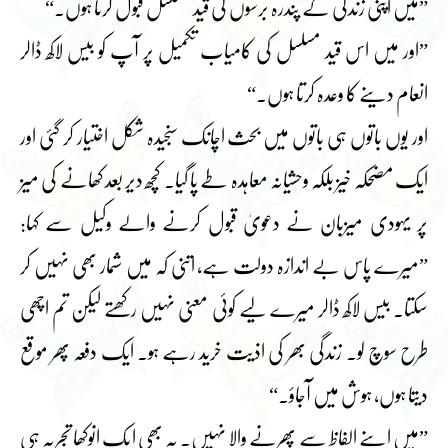
”میں اپنی زندگی کے پندرہ برسوں کی قید مسلسل قبول کرتا ہوں۔“
”اور میں اس قید مسلسل کی کامیاب تکمیل پر آپ کو بیس لاکھ ڈالر
انعام دینے کا وعدہ کرتا ہوں۔“
اور یوں باتوں ہی باتوں میں بحث اچانک سنجیدہ شکل اختیار کر گئی اور
ایک مضحکہ خیز بلکہ وحشیانہ معاہدہ طے پا گیا۔ کچھ دیر بعد کھانے کی میز
پر یہودی میزبان نے دعویٰ قبول کرنے والے وکیل سے کہا:
”میرے پاس بے اندازہ دولت ہے، اتنی کہ میں شمار بھی نہیں کر
سکتا۔ بیس لاکھ ڈالر میرے لیے کوئی معنی نہیں رکھتے لیکن تم اچھی
طرح سوچ لو۔ زندگی بھر کی اذیت خرید رہے ہو۔ ایک دفعہ پھر موقع
دیتا ہوں، ہوش میں آجاؤ۔“
”میں اپنے الفاظ سے پھرنے والا نہیں۔ یہ بھی ایک انوکھا تجربہ ہی