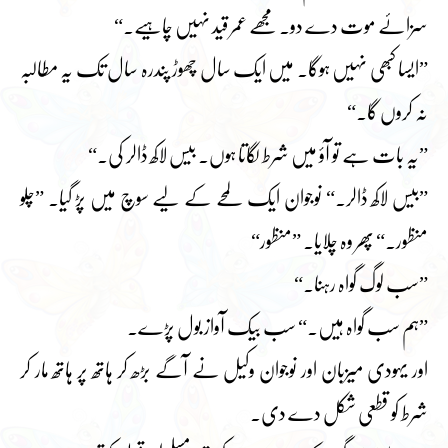
سزائے موت دے دو۔ مجھے عمر قید نہیں چاہیے۔“
”ایسا کبھی نہیں ہوگا۔ میں ایک سال چھوڑ پندرہ سال تک یہ مطالبہ
نہ کروں گا۔“
”یہ بات ہے تو آؤ میں شرط لگاتا ہوں۔ بیس لاکھ ڈالر کی۔“
”بیس لاکھ ڈالر۔“ نوجوان ایک لمحے کے لیے سوچ میں پڑ گیا۔ ”چلو
منظور۔“ پھر وہ چلایا۔ ”منظور“
”سب لوگ گواہ رہنا۔“
”ہم سب گواہ ہیں۔“ سب بیک آواز بول پڑے۔
اور یہودی میزبان اور نوجوان وکیل نے آگے بڑھ کر ہاتھ پر ہاتھ مار کر
شرط کو قطعی شکل دے دی۔