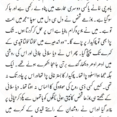
باورچی خانے یا کسی دوسری عمارت میں پناہ لے رکھی ہے اور جا کر
سو گیا ہے۔ بوڑھے شخص نے دل ہی دل میں سوچا ”مجھ میں ہمت
تو ہے۔ میں نے جو پروگرام بنایا ہے اس پر عمل کر گزرتا ہوں۔ شک
پڑا بھی تو چوکیدار پر پڑے گا۔“ وہ اندھیرے میں ٹٹولتا ٹٹولتا قیدی کے
کمرے تک پہنچ گیا۔ پھر اس نے دیا سلائی جلائی اور اس کی روشنی
میں ادھر ادھر دیکھا، گندے برتن جا بجا بکھرے ہوئے تھے۔ ایک
جگہ بجھا ہوا اسٹوو پڑا تھا۔ چوکیدار کا بستر خالی پڑا تھااور اس پر چادر تک نہ
تھی۔ کہیں کسی ذی روح کی موجودگی کا احساس نہ ہوتا تھا۔ دیا سلائی
کے بجھتے ہی بوڑھا شخص کانپتی ہوئی ٹانگوں کو ہاتھوں سے پکڑ کر تپائی پر
چڑھ گیا اوراس نے روشندان کے راستے قیدی کے کمرے میں