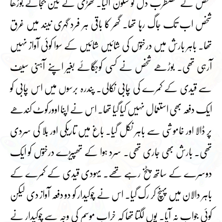
شخص کے مضطرب دل کو سکون آگیا۔ گھڑی نے تین بجائے بوڑھا
شخص اب تک جاگ رہا تھا۔ گھر کا باقی ہر فرد گہری نیند میں غرق
تھا۔ باہر بارش میں درختوں کی شائیں شائیں کے سوا کوئی آواز نہیں
آرہی تھی۔ بوڑھے شخص نے کسی کوجگائے بغیر اپنے آہنی سیف
سے قیدی کے کمرے کی چابی نکالی۔ پندرہ برسوں میں اس چابی کو
ایک دفعہ بھی استعمال نہیں کیا گیا تھا۔ اس نے اپنا اوورکوٹ کندھے
پر ڈالا اور خاموشی سے باہر نکل گیا۔ باغ میں تاریکی اور بلا کی سردی
تھی۔ بارش بھی جاری تھی۔ سرد ہوا کے تھپیڑے درختوں کو ایک
دوسرے کے ساتھ پٹخ رہے تھے۔ یہودی قیدی کے کمرے کے
باہر دالان میں پہنچ کر رک گیا۔ اس نے چوکیدار کو دو دفعہ آواز دی لیکن
کوئی جواب نہ آیا۔ یوں لگتا تھا کہ خراب موسم کی وجہ سے چوکیدار نے