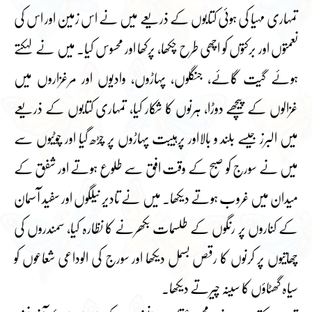
تمہاری مہیا کی ہوئی کتابوں کے ذریعے میں نے اس زمین اور اس کی
نعمتوں اور برکتوں کو اچھی طرح چکھا، پرکھا اور محسوس کیا۔ میں نے لہکتے
ہوئے گیت گائے، جنگلوں، پہاڑوں، وادیوں اور مرغزاروں میں
غزالوں کے پیچھے دوڑا، ہرنوں کا شکار کیا، تمہاری کتابوں کے ذریعے
میں البرز جیسے بلند و بالااور پرہیبت پہاڑوں پر چڑھ گیا اور چوٹیوں سے
میں نے سورج کو صبح کے وقت افق سے طلوع ہوتے اور شفق کے
میدان میں غروب ہوتے دیکھا۔ میں نے تادیر نیلگوں اور سفید آسمان
کے کناروں پر رنگوں کے طلسمات بکھرنے کا نظارہ کیا، سمندروں کی
چھاتیوں پر کرنوں کا رقص بسمل دیکھا اور سورج کی الوداعی شعاعوں کو
سیاہ گھٹاؤں کا سینہ چیرتے دیکھا۔