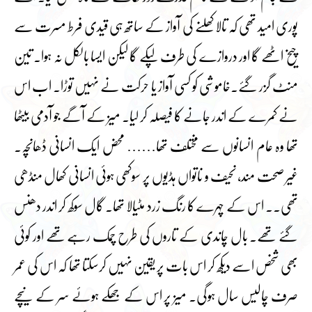
پوری امید تھی کہ تالا کھلنے کی آواز کے ساتھ ہی قیدی فرط مسرت سے
چیخ اٹھے گا اور دروازے کی طرف لپکے گا لیکن ایسا بالکل نہ ہوا۔ تین
منٹ گزر گئے۔خاموشی کو کسی آواز یا حرکت نے نہیں توڑا۔ اب اس
نے کمرے کے اندر جانے کا فیصلہ کر لیا۔ میز کے آگے جو آدمی بیٹھا
تھا وہ عام انسانوں سے مختلف تھا…… محض ایک انسانی ڈھانچہ۔
غیر صحت مند، نحیف و ناتواں ہڈیوں پر سوکھی ہوئی انسانی کھال منڈھی
تھی۔۔ اس کے چہرے کا رنگ زرد مٹیالا تھا۔ گال سوکھ کر اندر دھنس
گئے تھے۔ بال چاندی کے تاروں کی طرح چمک رہے تھے اور کوئی
بھی شخص اسے دیکھ کر اس بات پر یقین نہیں کرسکتا تھا کہ اس کی عمر
صرف چالیس سال ہوگی۔ میز پر اس کے جھکے ہوئے سر کے نیچے