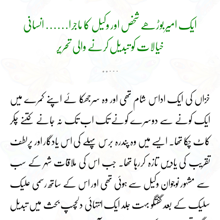
ایک امیر بوڑھے شخص اور وکیل کا ماجرا…… انسانی
خیالات کو تبدیل کرنے والی تحریر
…..
خزاں کی ایک اداس شام تھی اور وہ سرجھکا ئے اپنے کمرے میں
ایک کونے سے دوسرے کونے تک اب تک نہ جانے کتنے چکر
کاٹ چکا تھا۔ ایسے میں وہ پندرہ برس پہلے کی اس یادگار اور پرلطف
تقریب کی یادیں تازہ کررہا تھا۔ جب اس کی ملاقات شہر کے سب
سے مشہور نوجوان وکیل سے ہوئی تھی اور اس کے ساتھ رسمی علیک
سلیک کے بعد گفتگو بہت جلد ایک انتہائی دلچسپ بحث میں تبدیل