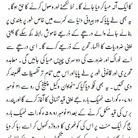
کا ایک آلہ مہیا کر دیا جائے گا۔ خط لکھنے اور وصول کرنے کا حق ہوگا۔
یہ بھی طے پایا کہ وہ بیرونی دنیا سے کمرے میں خاص طور پر بلندی پر
بنائے جانے والے دریچے کے ذریعے خاموش رابطہ رکھ سکے گا یعنی
اپنی ضروریات کا اظہار تحریر کے ذریعے کرے گا۔ اسی دریچے سے
اسے خوراک اور ضرورت کی دوسری چیزیں مہیا کی جائیں گی۔ معاہدہ
تحریری اور قانونی طور پر طے پایا اور اس میں تمام تر تفصیلات قلمبند کر
دی گئیں۔ یہ بھی لکھ دیا گیا کہ”نوجوان وکیل چیلنج کی رو سے ۴۱ نومبر
۰۷۸۱ء کو رات ٹھیک بارہ بجے اپنی قید تنہائی کا آغاز کرے گا اور پندرہ
برس کی قید مکمل کرنے کے بعد ۴۱ نومبر ۵۸۸۱ء کو رات ٹھیک بارہ
بج کر ایک منٹ پر اس کی کوٹھری کا دروازہ کھول کر اسے رہا کر دیا