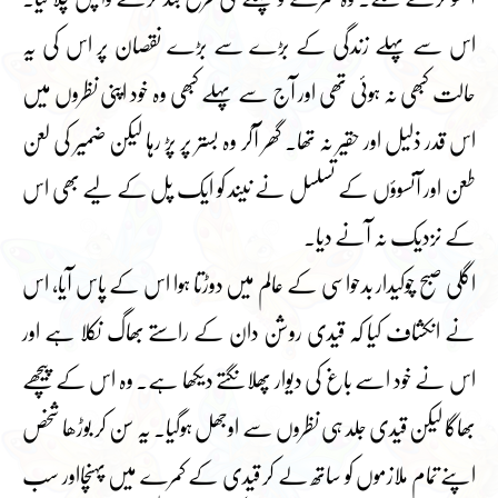
اس سے پہلے زندگی کے بڑے سے بڑے نقصان پر اس کی یہ
حالت کبھی نہ ہوئی تھی اور آج سے پہلے کبھی وہ خود اپنی نظروں میں
اس قدر ذلیل اور حقیر نہ تھا۔ گھر آکر وہ بستر پر پڑ رہا لیکن ضمیر کی لعن
طعن اور آنسوؤں کے تسلسل نے نیند کو ایک پل کے لیے بھی اس
کے نزدیک نہ آنے دیا۔
اگلی صبح چوکیدار بدحواسی کے عالم میں دوڑتا ہوا اس کے پاس آیا، اس
نے انکشاف کیا کہ قیدی روشن دان کے راستے بھاگ نکلا ہے اور
اس نے خود اسے باغ کی دیوار پھلانگتے دیکھا ہے۔ وہ اس کے پیچھے
بھاگا لیکن قیدی جلد ہی نظروں سے اوجھل ہوگیا۔ یہ سن کر بوڑھا شخص
اپنے تمام ملازموں کو ساتھ لے کر قیدی کے کمرے میں پہنچااور سب