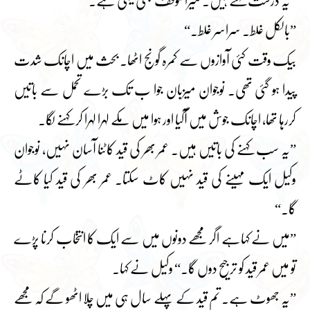
”یہ درست کہتے ہیں۔ میرا موقف بھی یہی ہے۔“
”بالکل غلط۔ سراسر غلط۔“
بیک وقت کئی آوازوں سے کمرہ گونج اٹھا۔ بحث میں اچانک شدت
پیدا ہو گئی تھی۔ نوجوان میزبان جوا ب تک بڑے تحمل سے باتیں
کررہا تھا، اچانک جوش میں آگیا اور ہوا میں مکے لہرا لہرا کر کہنے لگا۔
”یہ سب کہنے کی باتیں ہیں۔ عمر بھر کی قید کاٹنا آسان نہیں، نوجوان
وکیل ایک مہینے کی قید نہیں کاٹ سکتا۔ عمر بھر کی قید کیا کاٹے
گا۔“
”میں نے کہاہے اگر مجھے دونوں میں سے ایک کا انتخاب کرنا پڑے
تو میں عمر قید کو ترجیح دوں گا۔“ وکیل نے کہا۔
”یہ جھوٹ ہے۔ تم قید کے پہلے سال ہی میں چلا اٹھو گے کہ مجھے