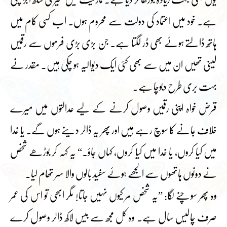
ہے۔ خود میں اعتماد کی دولت سے محروم ہوں۔ اب کسی کام میں
ہاتھ ڈالتے ہوئے بھی ڈر لگتا ہے۔ جن بڑی بڑی فرموں سے رقمیں
لینی تھیں ان میں سے بھی کئی ایک دیوالیہ ہو چکی ہیں۔ مقدر نے
بہت بری طرح دبوچا ہے۔
قرض خواہ اپنی رقمیں وصول کرنے کے لیے عدالتوں میں میرے
خلاف جانے کا سوچ رہے ہیں اور پھر یہ ڈالر دینے ہوں گے۔ یا خدا
میں کیا کروں، یا خدا میں کیا کروں، کہاں جاؤ۔“ یہ کہہ کر بوڑھے شخص
نے دونوں ہاتھوں سے الجھے ہوئے سفید بالوں والا سر تھام لیا۔
وہ پھر سوچنے لگا: ”یہ شخص مر کیوں نہیں جاتا! مگر ابھی تو اس کی عمر
صرف چالیس سال ہے۔ وہ کل مجھ سے بیس لاکھ ڈالر وصول کرے