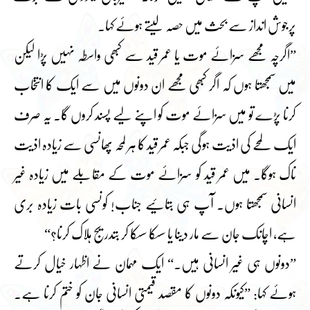
پرجوش انداز سے بحث میں حصہ لیتے ہوئے کہا۔
”اگرچہ مجھے سزائے موت یا عمر قید سے کبھی واسطہ نہیں پڑا لیکن
میں سمجھتا ہوں کہ اگر کبھی مجھے ان دونوں میں سے ایک کا انتخاب
کرنا پڑے تو میں سزائے موت کو اپنے لیے پسند کروں گا۔ یہ صرف
ایک لمحے کی اذیت ہوگی جبکہ عمر قید کا ہر لمحہ پھانسی سے زیادہ اذیت
ناک ہوگا۔ میں عمر قید کو سزائے موت کے مقابلے میں زیادہ غیر
انسانی سمجھتا ہوں۔ آپ ہی بتائیے جناب! کونسی بات زیادہ بری
ہے، اچانک جان سے مار دینا یا سسکا سسکا کر بتدریج ہلاک کرنا؟“
”دونوں ہی غیر انسانی ہیں۔“ ایک مہمان نے اظہار خیال کرتے
ہوئے کہا: ”کیونکہ دونوں کا مقصد قیمتی انسانی جان کو ختم کرنا ہے۔