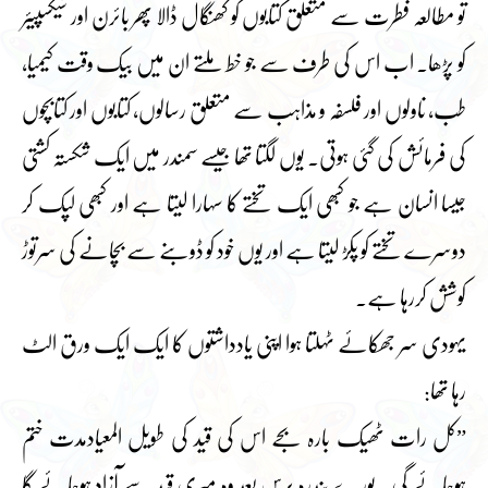
تو مطالعہ فطرت سے متعلق کتابوں کو کھنگال ڈالا پھر بائرن اور شیکسپیئر
کو پڑھا۔ اب اس کی طرف سے جو خط ملتے ان میں بیک وقت کیمیا،
طب، ناولوں اور فلسفہ و مذاہب سے متعلق رسالوں، کتابوں اور کتابچوں
کی فرمائش کی گئی ہوتی۔ یوں لگتا تھا جیسے سمندر میں ایک شکستہ کشتی
جیسا انسان ہے جو کبھی ایک تختے کا سہارا لیتا ہے اور کبھی لپک کر
دوسرے تختے کو پکڑ لیتا ہے اور یوں خود کو ڈوبنے سے بچانے کی سرتوڑ
کوشش کررہا ہے۔
یہودی سر جھکائے ٹہلتا ہوا اپنی یادداشتوں کا ایک ایک ورق الٹ
رہا تھا:
”کل رات ٹھیک بارہ بجے اس کی قید کی طویل المعیادمدت ختم
ہوجائے گی۔ پورے پندرہ برس بعد وہ میری قید سے آزاد ہوجائے گا