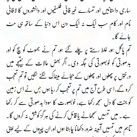
ساری داستانیں اور تمہارے غیر فانی فلسفیوں اور دانشوروں کا لافانی
نام اور کام سب ایک نہ ایک دن اس دنیا کے ساتھ ہی مٹ
جائے گا۔
تم پاگل ہو، غلط رستے پر چلے گئے ہو، تم نے جھوٹ کو سچ کو اور
بدصورتی کو خوبصورتی کی جگہ دی۔ اگر بعض حالات کے نتیجے میں
درختوں پر پھلوں اور پھلوں کے بجائے مینڈک لگنے لگیں تو تم تعجب
کرو گے، اسی طرح آج میں تم پر تعجب کر رہا ہوں جس نے اس زمین
کو جنت کا دل سمجھ رکھا ہے، خوبصورت کا سودا بدصورتی سے کر رکھا
ہے۔ میں تمہیں سمجھانے یا قائل کرنے کی ہر گز کوشش نہ کروں گا۔
تاہم میں تمہیں آئینہ ضرور دکھانا چاہتا ہوں اور ان چیزوں کے لیے اپنی