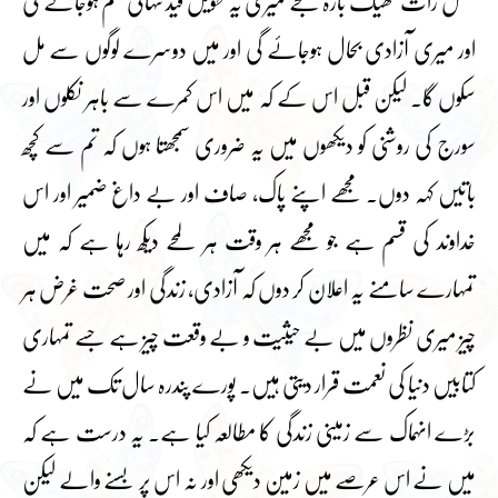
”کل رات ٹھیک بارہ بجے میری یہ طویل قید تنہائی ختم ہوجائے گی
اور میری آزادی بحال ہوجائے گی اور میں دوسرے لوگوں سے مل
سکوں گا۔ لیکن قبل اس کے کہ میں اس کمرے سے باہر نکلوں اور
سورج کی روشنی کو دیکھوں میں یہ ضروری سمجھتا ہوں کہ تم سے کچھ
باتیں کہہ دوں۔ مجھے اپنے پاک، صاف اور بے داغ ضمیر اور اس
خداوند کی قسم ہے جو مجھے ہر وقت ہر لمحے دیکھ رہا ہے کہ میں
تمہارے سامنے یہ اعلان کر دوں کہ آزادی، زندگی اور صحت غرض ہر
چیز میری نظروں میں بے حیثیت و بے وقعت چیز ہے جسے تمہاری
کتابیں دنیا کی نعمت قرار دیتی ہیں۔ پورے پندرہ سال تک میں نے
بڑے انہماک سے زمینی زندگی کا مطالعہ کیا ہے۔ یہ درست ہے کہ
میں نے اس عرصے میں زمین دیکھی اور نہ اس پر بسنے والے لیکن