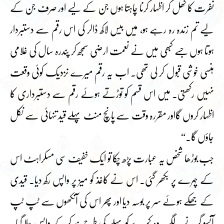
نفرت کا کھل کر اظہار کرنا چاہتا ہوں جن کے لیے اور صرف جن کے
لیے تم زندہ رہ رہے ہو، میں بیس لاکھ ڈالر کی اس رقم سے دستبردار
ہوتا ہوں جسے کبھی میں نے نعمت ارضی سمجھ کر پندرہ سال کی غلامی
ہنسی خوشی قبول کر لی تھی۔ اب یہ رقم میرے نزدیک کوئی وقعت
نہیں رکھتی۔ میں اس قسم کو توڑتے ہوئے رقم سے دستبرداری کا
اظہار کروں گااور مقررہ وقت سے پانچ منٹ پہلے قید تنہائی سے نکل
جاؤں گا۔“
جب بوڑھا شخص یہ عبارت پڑھ چکا تو ایک خفیف سی مسکراہٹ اس
کے چہرے پر بکھر گئی۔ اس نے کاغذ کو میز پر واپس رکھ دیا۔ قیدی
کے جھکے ہوئے سر پر بوسہ دیا اور پھر اس کی آنکھوں سے ٹپ ٹپ
آنسو گرنے لگے۔ وہ کمرے کو پہلے کی طرح بند کرکے واپس چلا گیا۔