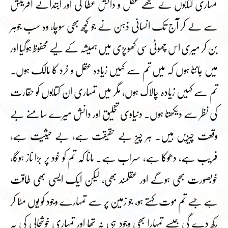
تمہاری کتابوں نے مجھے عقل و دانش عطا کی اور ابتدائے آفرینش
سے لے کر آج تک انسانی ذہن نے جو کچھ بھی سوچا، وہ سب جوہر
بن کر میری اس چھوٹی سی کھوپڑی میں ہمیشہ کے لیے محفوظ ہوگیا اور
میں جانتا ہوں کہ میں تم سے کہیں زیادہ عقل و خرد کا مالک ہوں۔
تم سے کہیں زیادہ چالاک ہوں، مگر میں تمہاری ان کتابوں کو حقارت
کی نظر سے دیکھتا ہوں۔ دنیاوی تخلیق اور دانش میرے سامنے بے
وقعت چیزیں ہیں۔ ہر چیز بے حقیقت ہے، بے حیثیت ہے،
فریب ہے، دھوکا ہے، سراب ہے۔ مانا کہ تم کو خود پر بڑا ناز ہوگا،
خوبصورت بھی ہوگے اور عقلمند بھی، لیکن ایک ایسی بھی طاقت
ہے جسے تم موت کہتے ہو، جو زمین پر سے تمہارے وجود کو یوں مٹا کر
رکھ دے گی جیسے تمہارا بھی وجود ہی نہ تھا اور تمہاری خوشحالی کی یہ