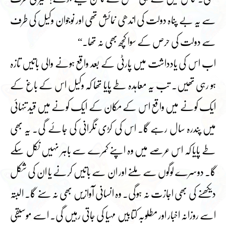
سے یہ بے پناہ دولت کی اندھی نمائش تھی اور نوجوان وکیل کی طرف
سے دولت کی حرص کے سوا کچھ بھی نہ تھا۔“
اب اس کی یادداشت میں پارٹی کے بعد واقع ہونے والی باتیں تازہ
ہو رہی تھیں۔ تب یہ معاہدہ طے پایا تھا کہ وکیل اس کے باغ کے
ایک کونے میں واقع اس کے مکان کے ایک کونے میں قید تنہائی
میں پندرہ سال رہے گا۔ اس کی کڑی نگرانی کی جائے گی۔ یہ بھی
طے پایا کہ اس عرصے میں وہ اپنے کمرے سے باہر نہیں نکل سکے
گا۔ دوسرے لوگوں سے ملنے اور ان سے باتیں کرنے یا ان کی شکل
دیکھنے کی بھی اجازت نہ ہوگی۔ وہ انسانی آوازیں بھی نہ سنے گا۔ البتہ
اسے روزانہ اخبار اور مطلوبہ کتابیں مہیا کی جاتی رہیں گی۔ اسے موسیقی