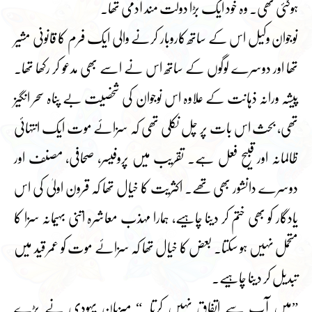
ہوگئی تھی۔ وہ خود ایک بڑا دولت مند آدمی تھا۔
نوجوان وکیل اس کے ساتھ کاروبار کرنے والی ایک فرم کا قانونی مشیر
تھا اور دوسرے لوگوں کے ساتھ اس نے اسے بھی مدعو کر رکھا تھا۔
پیشہ ورانہ ذہانت کے علاوہ اس نوجوان کی شخصیت بے پناہ سحر انگیز
تھی، بحث اس بات پر چل نکلی تھی کہ سزائے موت ایک انتہائی
ظالمانہ اور قبیح فعل ہے۔ تقریب میں پروفیسر، صحافی، مصنف اور
دوسرے دانشور بھی تھے۔ اکثریت کا خیال تھا کہ قرون اولیٰ کی اس
یادگار کو بھی ختم کر دینا چاہیے، ہمارا مہذب معاشرہ اتنی بہیمانہ سزا کا
متحمل نہیں ہو سکتا۔ بعض کا خیال تھا کہ سزائے موت کو عمر قید میں
تبدیل کر دینا چاہیے۔
”میں آپ سے اتفاق نہیں کرتا۔“ میزبان یہودی نے بڑے