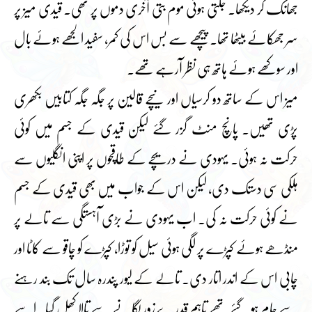
جھانک کر دیکھا۔ جلتی ہوئی موم بتی آخری دموں پر تھی۔ قیدی میز پر
سر جھکائے بیٹھا تھا۔ پیچھے سے بس اس کی کمر، سفید الجھے ہوئے بال
اور سوکھے ہوئے ہاتھ ہی نظر آرہے تھے۔
میز اس کے ساتھ دو کرسیاں اور نیچے قالین پر جگہ جگہ کتابیں بکھری
پڑی تھیں۔ پانچ منٹ گزر گئے لیکن قیدی کے جسم میں کوئی
حرکت نہ ہوئی۔ یہودی نے دریچے کے طاقچوں پر اپنی انگلیوں سے
ہلکی سی دستک دی، لیکن اس کے جواب میں بھی قیدی کے جسم
نے کوئی حرکت نہ کی۔ اب یہودی نے بڑی آہستگی سے تالے پر
منڈھے ہوئے کپڑے پر لگی ہوئی سیل کو توڑا، کپڑے کو چاقو سے کاٹا اور
چابی اس کے اندر اتار دی۔ تالے کے لیور پندرہ سال تک بند رہنے
سے جام ہو گئے تھے تاہم قدرے زور لگانے سے تالا کھل گیا۔ اسے