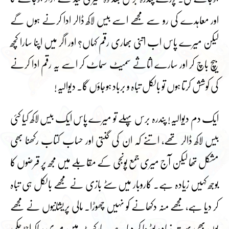
اور معاہدے کی رو سے مجھے اسے بیس لاکھ ڈالر ادا کرنے ہوں گے
لیکن میرے پاس اب اتنی بھاری رقم کہاں؟ اور اگر میں اپنا سارا کچھ
بیچ باچ کر اور سارے اثاثے سمیٹ سماٹ کر اسے یہ رقم ادا کرنے
کی کوشش کرتا ہوں تو بالکل تباہ و برباد ہوجاؤں گا۔ دیوالیہ!
ایک دم دیوالیہ! پندرہ برس پہلے تو میرے پاس ایک بیس لاکھ کیا کئی
بیس لاکھ ڈالر تھے، اتنے کہ ان کی گنتی اور حساب کتاب رکھنا بھی
مشکل تھا لیکن آج میری جمع پونجی کے مقابلے میں مجھ پر قرضوں کا
بوجھ کہیں زیادہ ہے۔ کاروبار میں سٹے بازی نے مجھے بالکل ہی تباہ
کر دیا ہے، مجھے منہ دکھانے کو نہیں چھوڑا۔ مالی پریشانیوں نے مجھے
یوں بھی بہت زیادہ بوڑھا کر دیا ہے۔ مارکیٹ میں میری ساکھ اجڑ چکی