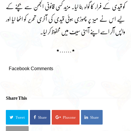
کو قیدی کے فرار کا گواہ بنا لیا۔ مزید کسی قانونی الجھن سے بچنے کے
لیے اس نے میز پر چھوڑی ہوئی قیدی کی آخری تحریر کو اٹھا لیا اور
واپس آکر اسے اپنے آہنی سیف میں محفوظ کر لیا۔
٭……٭
Facebook Comments
Share This
Tweet
Share
Plus one
Share