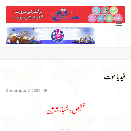
Open
Mobile
Menu
قید یا موت
December 7, 2020
تلخیص: شہباز شاہین
…….