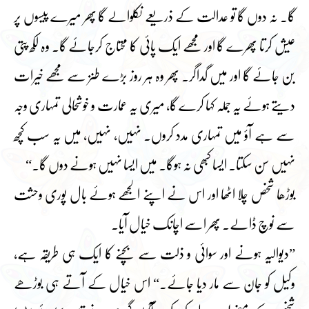
گا۔ نہ دوں گا تو عدالت کے ذریعے نکلوالے گا پھر میرے پیسوں پر
عیش کرتا پھرے گا اور مجھے ایک پائی کا محتاج کرجائے گا۔ وہ لکھ پتی
بن جائے گا اور میں گداگر۔ پھر وہ ہر روز بڑے طنز سے مجھے خیرات
دیتے ہوئے یہ جملہ کہا کرے گا، میری یہ عمارت و خوشحالی تمہاری وجہ
سے ہے آؤ میں تمہاری مدد کروں۔ نہیں، نہیں، میں یہ سب کچھ
نہیں سن سکتا۔ ایسا کبھی نہ ہوگا۔ میں ایسا نہیں ہونے دوں گا۔“
بوڑھا شخص چلا اٹھا اور اس نے اپنے الجھے ہوئے بال پوری وحشت
سے نوچ ڈالے۔ پھر اسے اچانک خیال آیا۔
”دیوالیہ ہونے اور سوائی و ذلت سے بچنے کا ایک ہی طریقہ ہے،
وکیل کو جان سے مار دیا جائے۔“ اس خیال کے آتے ہی بوڑھے