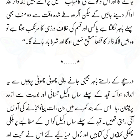
جائے گا اور اس دعوے کی کامیاب تکمیل پر اسے بیس لاکھ ڈالر نقد
ادا کر دیئے جائیں گے لیکن اگر وہ طے شدہ وقت سے دو منٹ بھی
پہلے باہر نکلتا ہے یا کسی اور قسم کی خلاف ورزی کا مرتکب ہوتا ہے تو
وہ بیس لاکھ ڈالر کا قطعاً مستحق نہیں ہوگا اور شرط ہار جائے گا۔“
٭……٭
دریچے کے راستے باہر بھیجی جانے والی چھوٹی چھوٹی پرچیوں سے یہ
اندازہ ہوا کہ قید کے پہلے سال وکیل تنہائی اور بوریت سے ازحد
پریشان رہا۔ اس کے بند کمرے میں دن رات پیانو بجانے کی آوازیں
آتی رہتی تھیں۔ قید کے پہلے سال وکیل کو اس کے مطالبے پر ہلکی
پھلکی کہانیوں کی کتابیں اور ناول مہیا کیے گئے اس نے محبت اور