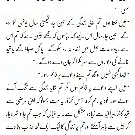
سہی۔“
”میں کہتا ہوں تم اپنی زندگی کے تین چار قیمتی سال یونہی گنوا دو
گے۔ تین چا رسال اس لیے کہہ رہا ہوں کہ مجھے یقین ہے کہ تم اس
سے زیادہ مدت جیل میں زندہ نہ رہ سکوگے۔ پاگل ہوجاؤ گے یا قید
خانے کی دیواروں سے سر ٹکرا کر جان دے دو گے۔“
”ایسا کبھی نہیں ہوگا، تم اپنے دعوے پر قائم رہو۔“
”میں اپنے دعوے پر قائم ہوں مگر تم شاید زندگی سے تنگ آئے
ہوئے ہو۔ خود پر رحم کرو، ترس کھاؤ، یہ مت بھولو کہ اپنی مرضی سے
قید کاٹنا جبراً قید سے زیادہ مشکل ہے۔ یہ خیال کہ جب تم چاہو شرط ہار
کر جیل سے باہر آسکتے ہو، تم پر زندگی کا ایک ایک لمحہ عذاب بنا دے