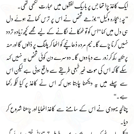
ایک کاغذ پڑا تھا جس پر باریک لفظوں میں عبارت لکھی تھی۔
”چہ! بچارہ وکیل“ بوڑھے شخص نے اس پر ترس کھاتے ہوئے دل
ہی دل میں کہا ”اس کو تو ٹھکانے لگانے کے لیے مجھے کچھ زیادہ تردد
نہیں کرنا پڑے گا۔ نیم مردہ ڈھانچے کو اٹھا کر پلنگ پر ڈالوں گا اور منہ
پر تکیہ رکھ کر زور سے دبا دوں گا۔ دوسرے دن کوئی شخص یہ نہیں کہہ
سکے گا کہ اس کی موت غیر طبعی طریقے سے واقع ہوئی ہے لیکن اس
سے پہلے میں یہ دیکھنا چاہتا ہوں کہ اس نے کاغذ پر کیا لکھ رکھا
ہے۔“
چنانچہ یہودی نے اس کے سامنے سے کاغذ اٹھایا اور پڑھنا شروع کر
دیا۔