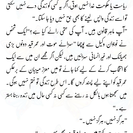
ریاست یا حکومت خدا نہیں ہوتی، اگر یہ کسی کو زندگی دے نہیں سکتی
تو اسے زندگی واپس لینے کا بھی حق نہیں دیا جا سکتا۔“
”آپ ماہر قانون ہیں۔ آپ کی حتمی رائے کیا ہے؟“ایک شخص
نے نوجوان وکیل سے پوچھا ”سزائے موت اور عمر قید دونوں بڑی
بھیانک اور غیر انسانی سزائیں ہیں، لیکن اگر مجھے ان میں سے ایک
کا انتخاب کرنے کے لیے کہا جائے تو میں معزز میزبان کے برعکس
عمر قید کو اپنے لیے پسند کروں گا۔ اس طرح زندگی تو ختم نہیں ہوگی۔
میں سمجھتا ہوں بالکل نہ رہنے سے کسی نہ کسی حال میں زندہ رہنا بہتر
ہے۔“
”ہر گز نہیں، ہرگز نہیں۔“