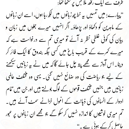
طرف سے ایک رقعہ ملا جس پر لکھا تھا:
”پیارے! میں تمہیں یہ خط چھ زبانوں میں لکھ رہا ہوں، اسے ان زبانوں
کے ماہرین کو دکھاؤ اور پڑھاؤ۔ اگر انہیں میرے جملوں میں زبان و
بیان کی کوئی غلطی نظر نہ آئے تو میری تم سے درخواست ہے کہ
میرے کمرے کے قریب باغ میں کسی جگہ بندوق کا ایک فائر کر
دینا۔ اس آواز سے مجھے پتہ چل جائے گا کہ میں نے یہ زبانیں سیکھنے
کے لیے جو ریاضت کی وہ ضائع نہیں گئی۔ یہی وہ مختلف عالمی
زبانیں ہیں جنہیں مختلف قوموں کے لوگ بولتے ہیں اور جن میں تمام
ادوار کے انسانوں کی ذہانت کے انمول خزانے سمٹ آئے ہیں۔
تم میری خوشیوں کا اندازہ نہیں کرسکو گے جو مجھے ان زبانوں پر عبور
حاصل کرکے ہوئی ہے۔“