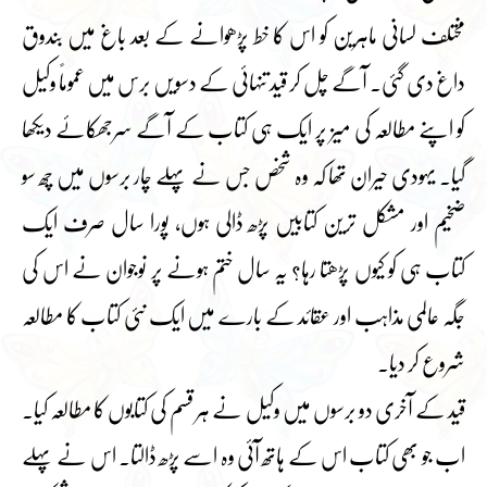
مختلف لسانی ماہرین کو اس کا خط پڑھوانے کے بعد باغ میں بندوق
داغ دی گئی۔ آگے چل کر قید تنہائی کے دسویں برس میں عموماً وکیل
کو اپنے مطالعہ کی میز پر ایک ہی کتاب کے آگے سرجھکائے دیکھا
گیا۔ یہودی حیران تھا کہ وہ شخص جس نے پہلے چار برسوں میں چھ سو
ضخیم اور مشکل ترین کتابیں پڑھ ڈالی ہوں، پورا سال صرف ایک
کتاب ہی کو کیوں پڑھتا رہا؟ یہ سال ختم ہونے پر نوجوان نے اس کی
جگہ عالمی مذاہب اور عقائد کے بارے میں ایک نئی کتاب کا مطالعہ
شروع کر دیا۔
قید کے آخری دو برسوں میں وکیل نے ہر قسم کی کتابوں کا مطالعہ کیا۔
اب جو بھی کتاب اس کے ہاتھ آئی وہ اسے پڑھ ڈالتا۔ اس نے پہلے