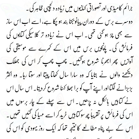
جرائم کامیڈی اور تصوراتی کہانیوں میں زیادہ دلچسپی ظاہر کی۔
دوسرے برس کے دوران پیانو بجنا بند ہو چکا ہے، اسے اب اس ساز
سے بھی چڑ ہو گئی تھی۔ اب اس نے زیادہ تر کلاسیکی کتابوں کی
فرمائش کی۔ پانچویں برس میں اس کے کمرے سے موسیقی کی
آوازیں پھر ابھرنا شروع ہوگئیں۔ چھپ چھپ کر اس کی جھلک
دیکھنے والوں نے بتایا کہ وہ سارا سال کھاتا پیتا اور سوتا رہا۔ وہ اکثر
بڑبڑانے لگتا اور اپنے آپ کو برا بھلا کہنا شروع کردیتا۔ اس سال اس
نے کتابیں بالکل نہ پڑھیں۔ اس سے پہلے کے چار برسوں میں
اس کی فرمائش پر تقریباً چھ سو کتابیں خرید کر اسے مہیا کی گئیں تھیں۔
اس کے بے پناہ مطالعے کا نتیجہ تھا کہ ایک روز یہودی کو اس کی