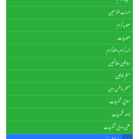
امہات الموٗ منین
صحابۂ کرام
صحابیات
ائمۂ کرام و علماٗ کرام
سلاطین و فاتحین
مسلم خواتین
مسلم سائنس دان
مغربی شخصیات
نامور شخصیات
علمی و ادبی شخصیات