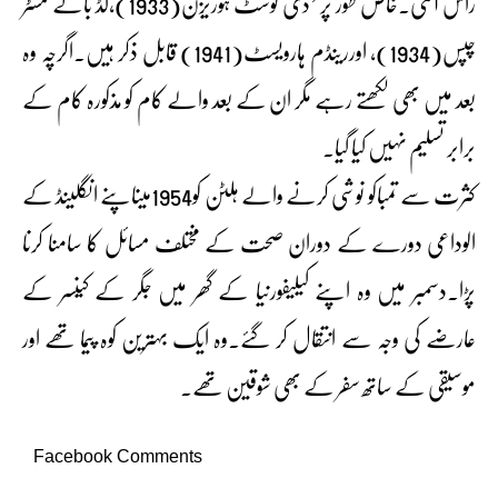
راس آگئی۔خاص طور پر ’دی لوسٹ ہوریزن(1933)،گڈ بائے مسٹر
چپس(1934)، اوررینڈم ہارویسٹ(1941) قابل ذکر ہیں۔اگرچہ وہ
بعد میں بھی لکھتے رہے مگر ان کے بعد والے کام کو مذکورہ کام کے
برابر تسلیم نہیں کیا گیا۔
کثرت سے تمباکو نوشی کرنے والے ہلٹن کو1954میںاپنے انگلینڈ کے
الوداعی دورے کے دوران صحت کے مختلف مسائل کا سامنا کرنا
پڑا۔دسمبر میں وہ اپنے کیلیفورنیا کے گھر میں جگر کے کینسر کے
عارضے کی وجہ سے انتقال کر گئے۔وہ ایک بہترین کوہ پیما تھے اور
موسیقی کے ساتھ سفر کے بھی شوقین تھے۔
Facebook Comments