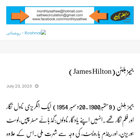
Open
Mobile
Menu
جیمز ہلٹن(James Hilton)
July 23, 2023
جیمز ہلٹن (9ستمبر1900۔20دسمبر 1954) ایک انگریزی ناول نگار
اور فلم نگار تھے۔انہیں اپنے یادگار ناولوں:گڈ بائے مسٹر چپس،لوسٹ
ہوریزن، اوررینڈم ہارویسٹ، کی وجہ سے شہرت ملی۔اس کے علاوہ