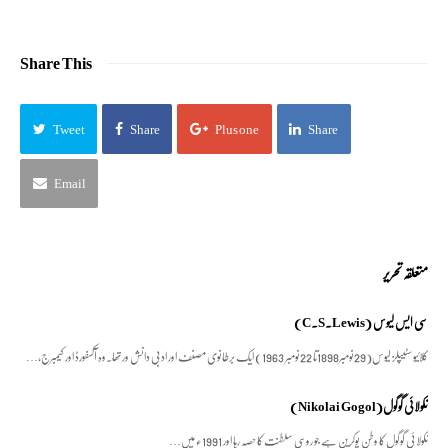
Share This
Tweet
Share
Plus one
Share
Email
متعلقہ تحریر
سی ایس لیوس (C.S.Lewis)
کلائیو سٹیپلز لیوس(29نومبر1898تا 22نومبر 1963) ایک برطانوی مصنف اور ادبی دانش ورتھا۔وہ آکسفورڈ اور کیمبرج،…
نکولائی گوگول(Nikolai Gogol)
نکولائی گوگول کا وطن یوکرین ہے جو روسی سلطنت کا حصّہ رہا اور 1991ء میں…