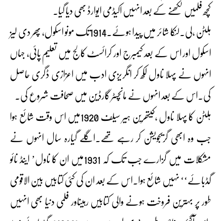
کچھ فلمیں لکھنے کے بعد انہیں اکیڈمی ایوارڈ بھی دیا گیا۔
ہلٹن ،لی۔لنکا شائر میں پیدا ہوئے۔1914تک مونو اسکول، پھر دی لیز
اسکول اور اس کے بعد کیمبرج اور کرائسٹ کالج میں تعلیم پائی، جہاں
انہوں نے پہلا ناول لکھ کر انگریزی ادب میں اعزازی ڈگری حاصل
کی۔اس کے بعد انہوں نے مانچسٹر گارڈین میں صحافت شروع کی۔
ہلٹن کا پہلا ناول ،کیتھرین ہیر سیلف 1920میں اس وقت شائع ہوا
جب وہ ابھی گریجویشن کر رہے تھے۔اگلے گیارہ سال انہوں نے
مشکلات میں گزارے جب تک کہ 1931میں ان کا ناول’ اینڈ نائو
گڈبائے‘‘ نہیں شائع ہوا۔اس کے بعد ان کی کئی کتابیں بین الاقومی
طور پر بہترین فروخت ہونے والی کتابیں رہیںاور فلمی دنیا بھی انہیں