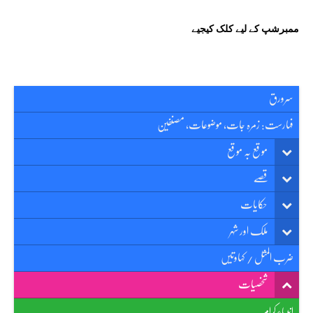
ممبرشپ کے لیے کلک کیجیے
سرورق
فہارست: زمرہ جات، موضوعات، مصنفین
موقع بہ موقع
قصّے
حکایات
ملک اور شہر
ضرب المثل / کہاوتیں
شخصیات
انبیاءِ کرام