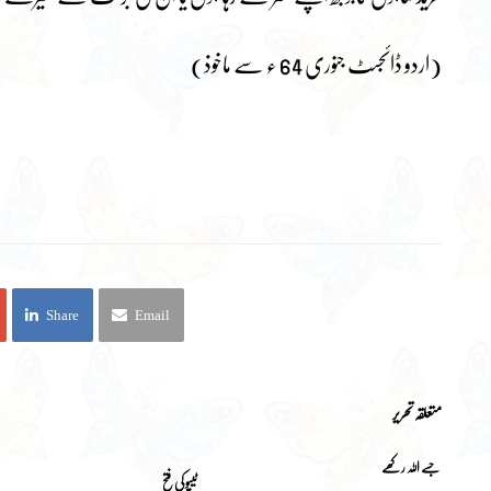
(اردو ڈائجسٹ جنوری 64 ء سے ماخوذ)
Share
Email
متعلقہ تحریر
جسے اللہ رکھے
ٹیپو کی فتح