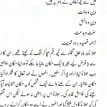
میں سے کچھ کتابوں کے نام یہ ہیں:
دین و دولت
دین و دانش
سنت و بدعت
ترجمہ قصیدہ بردہ شریف
مولا ناہر ماہ اپنی تنخواہ سے کچھ رقم بچا کر الگ رکھ لیتے تھے۔ ان کا
سے (قرض لیے بغیر) ایک مکان بنایا جا سکے تو وہ اپنا مکان بنوالیں
جب مولانا اپنا ارادہ پورا کر سکیں۔ انھوں نے اللہ تعالیٰ کا شکر ادا کی
مکان بنوالیا۔ ان کے ملنے والے ایک شخص کو یہ مکان اتنا پسند آی
لینے کی خواہش ظاہر کی۔ مولانا اس پر راضی نہ ہوئے لیکن اس شخص 
کی کہ مولا نا کا دل پسیج گیا اور انھوں نے اسے وہ مکان کرائے پر د