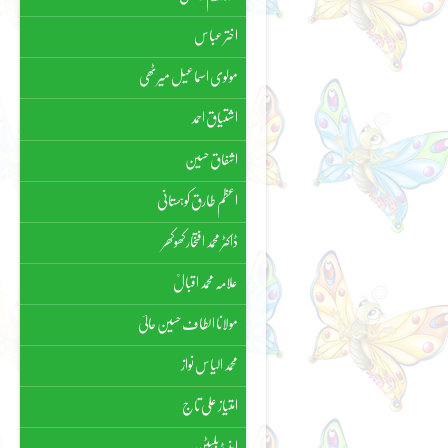
اختر عباس
مولوی اسماعیل میرٹھی
اشتیاق احمد
اشفاق حسین
اعظم طارق کوہستانی
ڈاکٹر محمد افتخار کھوکھر
علامہ محمد اقبالؒ
مولانا الطاف حسین حالیؔ
محمد الیاس نواز
امتیاز علی تاج
اینیڈ بلیٹن