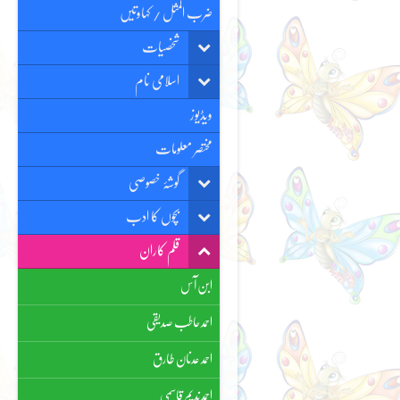
ضرب المثل / کہاوتیں
شخصیات
اسلامی نام
ویڈیوز
مختصر معلومات
گوشۂ خصوصی
بچوں کا ادب
قلم کاران
ابن آس
احمد حاطب صدیقی
احمد عدنان طارق
احمد ندیم قاسمی