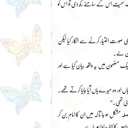
ت سمیت اس کے سامنے رکھ دی تو اس کو
ی بھی صورت اختیار کرنے سے انکار کیا لیکن
 مان لے۔
 ایک مضمون میں یہ واقعہ بیان کیا ہے اور
اں اور وہ میرے ہاں آیا جایا کرتے تھے۔
ئی تھی۔“
لہ مشکل ہو جا تا کہ میں ان کا امام بن کر
ہوں کا کفارہ ادا ہورہا ہے۔