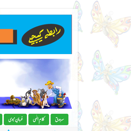
سرورق
کلامِ الٰہی
فرمانِِ نبوی