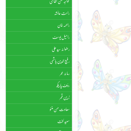
خواجہ حسن نظامی
راحت عائشہ
راحمہ خان
راحیل یوسف
رضوانہ سیّد علی
رفیع الدین ہاشمی
رمانہ عمر
رؤف پاریکھ
زرین قمر
سعادت حسن منٹو
سعید لخت