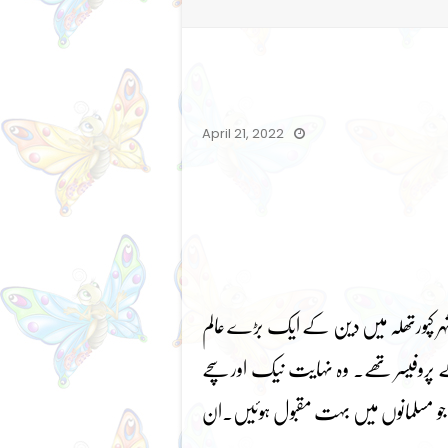
April 21, 2022
شہر کپورتھلہ میں دین کے ایک بڑے عالم
 کے پروفیسر تھے۔ وہ نہایت نیک اور سچے
جو مسلمانوں میں بہت مقبول ہوئیں۔ان