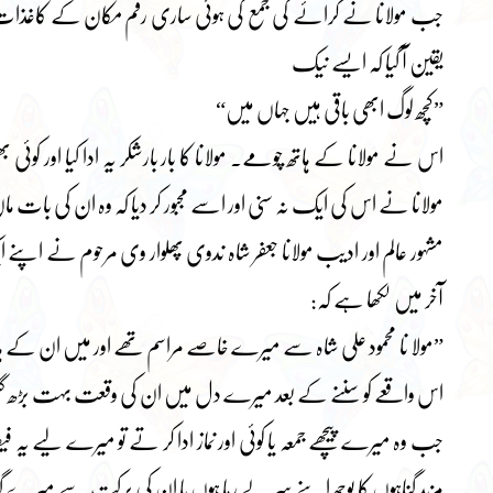
جب مولانا نے کرائے کی جمع کی ہوئی ساری رقم مکان کے کاغذا
یقین آ گیا کہ ایسے نیک
”کچھ لوگ ابھی باقی ہیں جہاں میں“
اس نے مولانا کے ہاتھ چومے۔ مولانا کا بار بارشکر یہ ادا کیا اور کوئ
مولانا نے اس کی ایک نہ سنی اور اسے مجبور کر دیا کہ وہ ان کی بات
مشہور عالم اور ادیب مولانا جعفر شاہ ندوی پھلوار وی مرحوم نے اپنے
آخر میں لکھا ہے کہ:
”مولا نا محمود علی شاہ سے میرے خاصے مراسم تھے اور میں ان کے ہ
اس واقعے کو سننے کے بعد میرے دل میں ان کی وقعت بہت بڑھ گ
جب وہ میرے پیچھے جمعہ یا کوئی اور نماز ادا کر تے تو میرے لیے یہ فیص
مزید گناہوں کا بوجھ اپنے سر لے رہا ہوں یا ان کی برکت سے میرے گنا