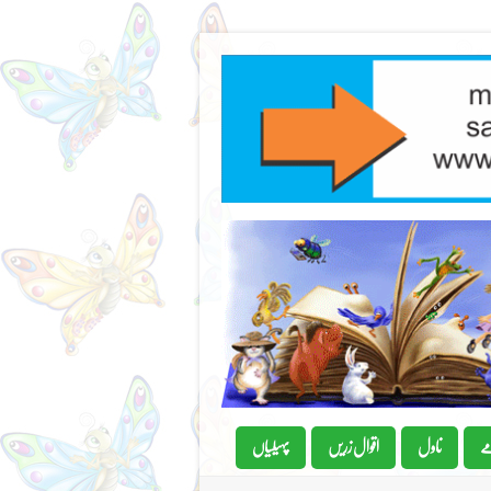
ے
ناول
اقوال زریں
پہیلیاں