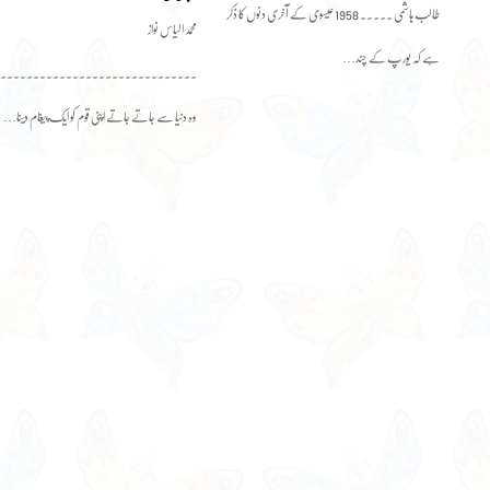
طالب ہاشمی ۔۔۔۔۔ 1958 عیسوی کے آخری دنوں کا ذکر
محمد الیاس نواز
ہے کہ یورپ کے چند…
۔۔۔۔۔۔۔۔۔۔۔۔۔۔۔۔۔۔۔۔۔۔۔۔۔۔۔۔۔۔
وہ دنیا سے جاتے جاتے اپنی قوم کو ایک پیغام دینا…