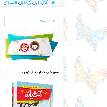
تاریخی کہانیاں
,
سچی کہانیاں
,
طالب ہاشمی
Search
Submit
ممبرشپ کے لیے کلک کیجیے