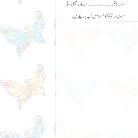
طالب ہاشمی ۔۔۔۔۔۔۔۔۔۔۔۔۔ عزیز بچوں !پچھلی کہانی
”رسول اللہ ﷺکا شہسوار“میں آپ پڑھ چکے ہیں…
۔۔۔۔۔۔۔۔۔۔۔۔۔۔۔۔۔