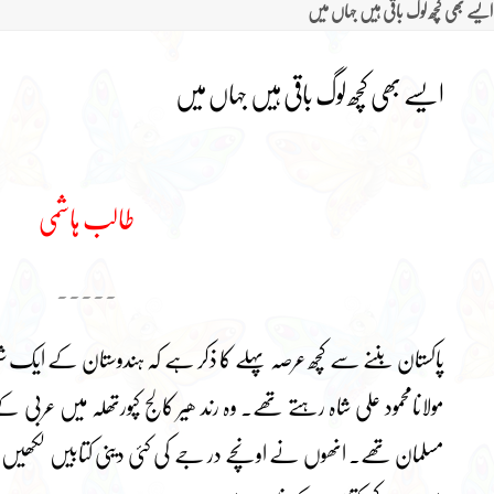
ایسے بھی کچھ لوگ باقی ہیں جہاں میں
ایسے بھی کچھ لوگ باقی ہیں جہاں میں
طالب ہاشمی
۔۔۔۔۔
پاکستان بننے سے کچھ عرصہ پہلے کا ذکر ہے کہ ہندوستان کے ایک 
مولانامحمود علی شاہ رہتے تھے۔ وہ رند ھیر کالج کپورتھلہ میں عربی
مسلمان تھے۔ انھوں نے اونچے در جے کی کئی دینی کتابیں لکھیں 