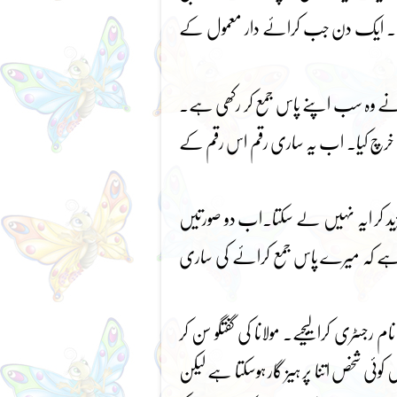
زر گئے۔ ایک دن جب کرائے دار معمول کے
ے وہ سب اپنے پاس جمع کر رکھی ہے۔
ک خرچ کیا۔ اب یہ ساری رقم اس رقم کے
 کر ایہ نہیں لے سکتا۔اب دو صورتیں
ہ ہے کہ میرے پاس جمع کرائے کی ساری
سٹری کرا لیجیے۔ مولانا کی گفتگو سن کر
کوئی شخص اتنا پر ہیز گار ہوسکتا ہے لیکن