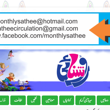
دعائیں
سیرۃ نبیٔ کریم
کہانیاں
مضامین
نظمیں
لطائف
ڈرام