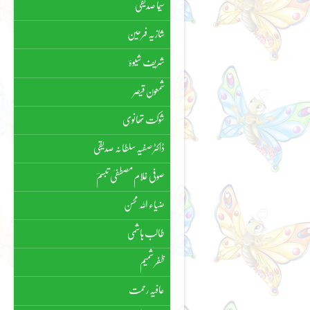
سیما صدیقی
شازیہ فرحین
شریف شیوہؔ
شمعون قیصر
شوکت تھانوی
ڈاکٹر صفیہ سلطانہ صدیقی
صوفی غلام مصطفیٰ تبسمؔ
ضیاء اللہ محسن
طالب ہاشمی
ظفر شمیم
عافیہ رحمت