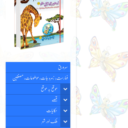
سرورق
فہارست: زمرہ جات، موضوعات، مصنفین
موقع بہ موقع
قصّے
حکایات
ملک اور شہر