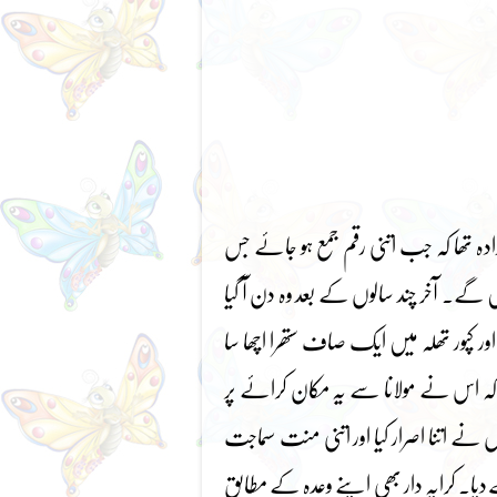
 ارادہ تھا کہ جب اتنی رقم جمع ہو جائے جس
 گے۔ آخر چند سالوں کے بعد وہ دن آ گیا
ا اور کپور تھلہ میں ایک صاف ستھرا اچھا سا
ا کہ اس نے مولانا سے یہ مکان کرائے پر
نے اتنا اصرار کیا اور اتنی منت سماجت
ے دیا۔ کرایہ دار بھی اپنے وعدہ کے مطابق