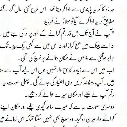
ہر ماہ کا کرایہ پابندی سے ادا کر دیتا تھا۔ اس طرح کئی سال گ
مطابق کرایہ ادا کرنے آیا تو مولانا نے فرمایا:
”آپ نے آج تک جس قد رقم کرائے کے طور پر ادا کی ہے میں ن
نہ اسے بینک میں جمع کرایا اور نہ اس میں سے کبھی ایک پیسہ ت
برابر ہوگئی ہے جو میں نے مکان بنوانے پر خرچ کی تھی۔
اب میں اس سے زیادہ کا حق دار نہیں ہوں اس لیے آپ سے مزید
ہیں۔ آپ جو پسند کر یں وہی اختیار کی جائے گی۔ پہلی صورت ی
رقم آپ لے لیجیے اور مکان میرے حوالے کر دیجیے۔
دوسری صورت یہ ہے کہ میرے ساتھ کچہری چلیے اور مکان اپنے نام رج
کرائے دار حیران رہ گیا۔ وہ سوچ بھی نہیں سکتا تھا کہ اس زمانے میں 