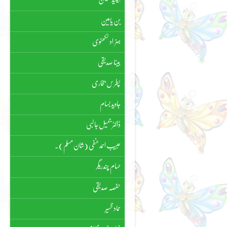
بن یامین
بہزاد لکھنوی
بینا صدیقی
پطرس بخاری
جاوید بسام
ڈاکٹر جمیل جالبی
حبیب احمد حنفی (شان مسلم)۔
حسام چندریگر
حفصہ صدیقی
حماد ظہیر