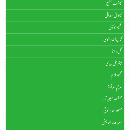
کاشف شفیع
کاوش صدیقی
کلیم چغتائی
کمال احمد رضوی
گلِ رعنا
مبشر علی زیدی
محمود شام
مریم سرفراز
مستنصر حسین تارڑ
مسعود احمد برکاتی
معروف احمد چشتی