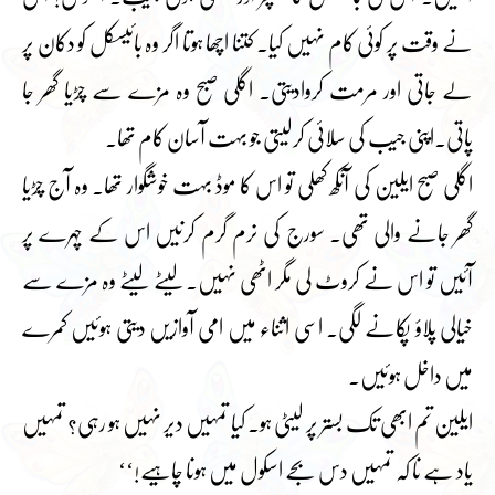
نے وقت پر کوئی کام نہیں کیا۔ کتنا اچھا ہوتا اگر وہ بائیسکل کو دکان پر
لے جاتی اور مرمت کروادیتی۔ اگلی صبح وہ مزے سے چڑیا گھر جا
پاتی۔اپنی جیب کی سلائی کرلیتی جو بہت آسان کام تھا۔
اگلی صبح ایلین کی آنکھ کھلی تو اس کا موڈ بہت خوشگوار تھا۔ وہ آج چڑیا
گھر جانے والی تھی۔ سورج کی نرم گرم کرنیں اس کے چہرے پر
آئیں تو اس نے کروٹ لی مگر اٹھی نہیں۔لیٹے لیٹے وہ مزے سے
خیالی پلاؤ پکانے لگی۔ اسی اثناء میں امی آوازیں دیتی ہوئیں کمرے
میں داخل ہوئیں۔
ایلین تم ابھی تک بستر پر لیٹی ہو۔ کیا تمہیں دیر نہیں ہو رہی؟ تمہیں
یاد ہے نا کہ تمہیں دس بجے اسکول میں ہونا چاہیے!‘‘