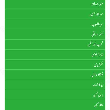
منیر احمد راشد
میر شاہد حسین
میرزا ادیب
نائلہ صدیقی
نجیب احمد حنفی
نذیر انبالوی
نظر زیدی
نوشاد عادل
نیّر کاشف
ہدیٰ محسن
وقار محسن