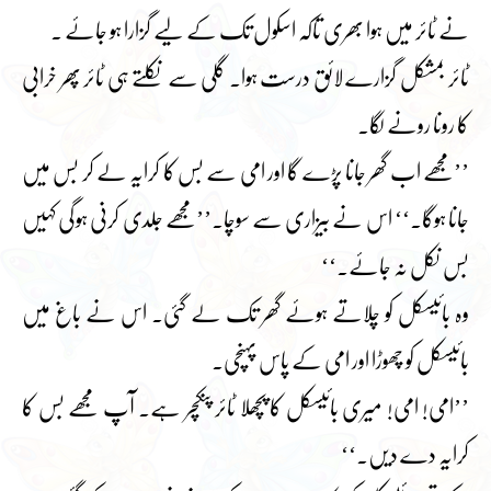
نے ٹائر میں ہوا بھری تاکہ اسکول تک کے لیے گزارا ہو جائے ۔
ٹائر بمشکل گزارے لائق درست ہوا۔ گلی سے نکلتے ہی ٹائر پھر خرابی
کا رونا رونے لگا۔
’’مجھے اب گھر جانا پڑے گا اور امی سے بس کا کرایہ لے کر بس میں
جانا ہوگا۔‘‘ اس نے بیزاری سے سوچا۔’’مجھے جلدی کرنی ہوگی کہیں
بس نکل نہ جائے۔‘‘
وہ بائیسکل کو چلاتے ہوئے گھر تک لے گئی۔ اس نے باغ میں
بائیسکل کو چھوڑا اور امی کے پاس پہنچی۔
’’امی! امی! میری بائیسکل کا پچھلا ٹائر پنکچر ہے۔ آپ مجھے بس کا
کرایہ دے دیں۔‘‘