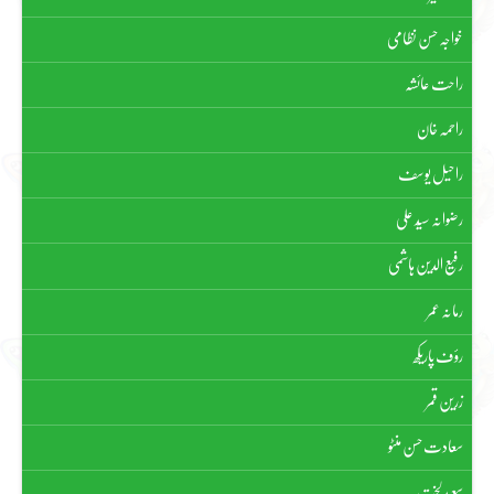
خواجہ حسن نظامی
راحت عائشہ
راحمہ خان
راحیل یوسف
رضوانہ سیّد علی
رفیع الدین ہاشمی
رمانہ عمر
رؤف پاریکھ
زرین قمر
سعادت حسن منٹو
سعید لخت