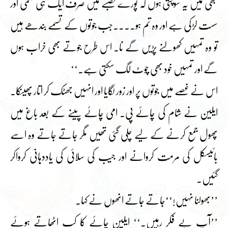
کبھی میں یہ سوچتی ہوں کہ پورے قصبے میں صرف ایک ہی نکمی اور
سست لڑکی ہے اور وہ تم ہو۔۔۔۔جب جوتوں کے تسمے بندھے ہیں
تو وہ تمہیں کھولنے پڑیں گے نا۔ اس طرح جوتے بھی خراب ہوں
گے اور تمہیں خود بھی چوٹ لگ سکتی ہے۔‘‘
اس نے غصے میں جوتوں پر اور زور لگایا اور انہیں جھٹک کر اتار پھینکا۔
ایلین نے شام کی چائے پی۔ امی چائے پینے کے بعد باغ میں
پھول جمع کرنے کے لیے چلی گئی تھیں مگر جاتے جاتے وہ اسے
بائیسکل کی مرمت کروانے اور جیب کی سلائی کی یاددہانی کرواکر
گئیں۔
’’بھولنا نہیں!‘‘جاتے جاتے انھوں نے کہا۔
’’آپ بے فکر رہیں۔‘‘ ایلین چائے کا کپ اٹھاتے ہوئے