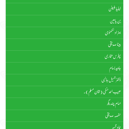
اینیڈ بلیٹن
بن یامین
بہزاد لکھنوی
بینا صدیقی
پطرس بخاری
جاوید بسام
ڈاکٹر جمیل جالبی
حبیب احمد حنفی (شان مسلم)۔
حسام چندریگر
حفصہ صدیقی
حماد ظہیر