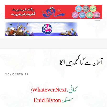
Open
Mobile
Menu
آسمان سے گرا کھجور میں اٹکا
May 2, 2025
کہانی:
Whatever Next!
مصنفہ:
Enid Blyton