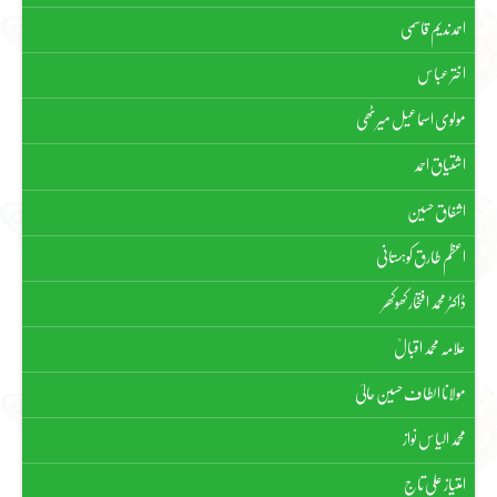
احمد ندیم قاسمی
اختر عباس
مولوی اسماعیل میرٹھی
اشتیاق احمد
اشفاق حسین
اعظم طارق کوہستانی
ڈاکٹر محمد افتخار کھوکھر
علامہ محمد اقبالؒ
مولانا الطاف حسین حالیؔ
محمد الیاس نواز
امتیاز علی تاج