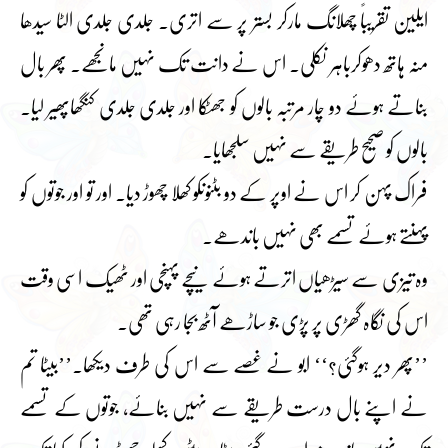
ایلین تقریباً چھلانگ مارکر بستر پر سے اتری۔ جلدی جلدی الٹا سیدھا
منہ ہاتھ دھوکرباہر نکلی۔ اس نے دانت تک نہیں مانجھے۔ پھر بال
بناتے ہوئے دو چار مرتبہ بالوں کو جھٹکا اور جلدی جلدی کنگھاپھیر لیا۔
بالوں کو صحیح طریقے سے نہیں سلجھایا۔
فراک پہن کر اس نے اوپر کے دو بٹنوںکو کھلا چھوڑ دیا۔ اور تو اور جوتوں کو
پہنتے ہوئے تسمے بھی نہیں باندھے۔
وہ تیزی سے سیڑھیاں اترتے ہوئے نیچے پہنچی اور ٹھیک اسی وقت
اس کی نگاہ گھڑی پر پڑی جو ساڑھے آٹھ بجا رہی تھی۔
’’پھر دیر ہوگئی؟‘‘ ابو نے غصے سے اس کی طرف دیکھا۔’’بیٹا تم
نے اپنے بال درست طریقے سے نہیں بنائے، جوتوں کے تسمے