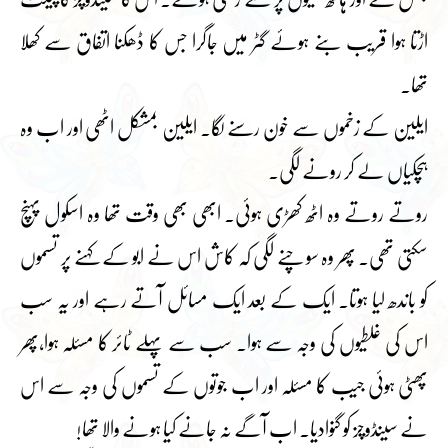
اڑتا ہوا قریب بنے ہوئے گٹر میں جاگرا جس کا ڈھکنا اتفاق سے کھلا
تھا۔
ایلین کے زخموں سے خون رسنے لگا۔ ایلین بمشکل اٹھی اور اب وہ
ہچکیاں لے کر رونے لگی۔
روتے روتے وہ اٹھ کھڑی ہوئی۔ ابھی بھی وقت تھا وہ اسکول پہنچ
سکتی تھی۔ پھر وہ سوچنے لگی کہ کاش اس نے ابو کے کہنے پر تسموں
کو باندھ لیا ہوتا۔ ایک کے بعد ایک مسائل آتے رہے اور یہ سب
اس کی غلطیوں کی وجہ سے ہوا۔ سب سے پہلے ٹائر کا مسئلہ ہوا،پھر
پھٹی ہوئی جیب کا مسئلہ اور اب جوتوں کے تسموں کی وجہ سے اس
نے سینڈوچز کو گنوادیا۔ اب آگے نہ جانے کیا ہونے والا تھا!