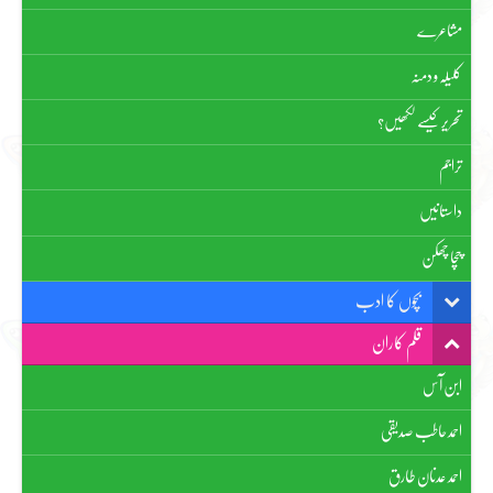
مشاعرے
کلیلہ و دمنہ
تحریر کیسے لکھیں؟
تراجم
داستانیں
چچا چھکن
بچوں کا ادب
قلم کاران
ابن آس
احمد حاطب صدیقی
احمد عدنان طارق