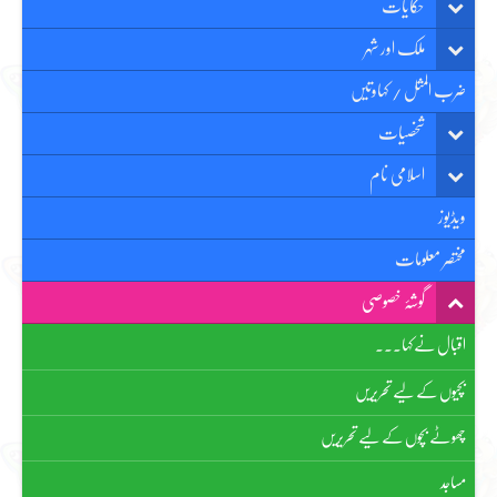
حکایات
ملک اور شہر
ضرب المثل / کہاوتیں
شخصیات
اسلامی نام
ویڈیوز
مختصر معلومات
گوشۂ خصوصی
اقبال نے کہا۔۔۔
بچیوں کے لیے تحریریں
چھوٹے بچوں کے لیے تحریریں
مساجد