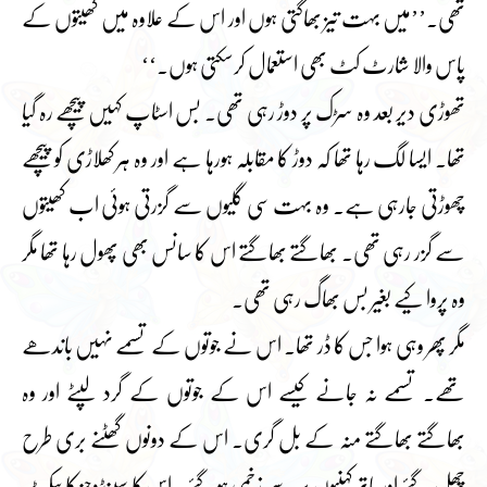
تھی۔’’میں بہت تیز بھاگتی ہوں اور اس کے علاوہ میں کھیتوں کے
پاس والا شارٹ کٹ بھی استعمال کرسکتی ہوں۔‘‘
تھوڑی دیر بعد وہ سڑک پر دوڑ رہی تھی۔ بس اسٹاپ کہیں پیچھے رہ گیا
تھا۔ ایسا لگ رہا تھا کہ دوڑ کا مقابلہ ہورہا ہے اور وہ ہر کھلاڑی کو پیچھے
چھوڑتی جارہی ہے۔ وہ بہت سی گلیوں سے گزرتی ہوئی اب کھیتوں
سے گزر رہی تھی۔ بھاگتے بھاگتے اس کا سانس بھی پھول رہا تھا مگر
وہ پروا کیے بغیر بس بھاگ رہی تھی۔
مگر پھر وہی ہوا جس کا ڈر تھا۔ اس نے جوتوں کے تسمے نہیں باندھے
تھے۔ تسمے نہ جانے کیسے اس کے جوتوں کے گرد لپٹے اور وہ
بھاگتے بھاگتے منہ کے بل گری۔ اس کے دونوں گھٹنے بری طرح
چھل گئے اور ہاتھ کہنیوں پر سے زخمی ہوگئے۔ اس کا سینڈوچز کا پیکٹ