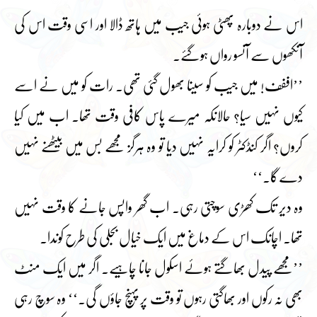
اس نے دوبارہ پھٹی ہوئی جیب میں ہاتھ ڈالا اور اسی وقت اس کی
آنکھوں سے آنسو رواں ہوگئے۔
’’اففف! میں جیب کو سینا بھول گئی تھی۔ رات کو میں نے اسے
کیوں نہیں سیا؟ حالانکہ میرے پاس کافی وقت تھا۔ اب میں کیا
کروں؟ اگر کنڈکٹر کو کرایہ نہیں دیا تو وہ ہرگز مجھے بس میں بیٹھنے نہیں
دے گا۔‘‘
وہ دیر تک کھڑی سوچتی رہی۔ اب گھر واپس جانے کا وقت نہیں
تھا۔ اچانک اس کے دماغ میں ایک خیال بجلی کی طرح کوندا۔
’’مجھے پیدل بھاگتے ہوئے اسکول جانا چاہیے۔ اگر میں ایک منٹ
بھی نہ رکوں اور بھاگتی رہوں تو وقت پر پہنچ جاؤں گی۔‘‘ وہ سوچ رہی