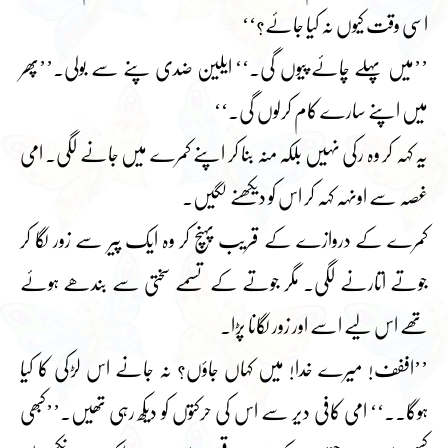
اسی وقت کیوں نہ کیا جائے؟‘‘
’’میں پہلے چائے پیوں گی۔‘‘ ایلین ضدی پنے سے بولی۔’’پھر
میں اپنے سارے کام کرلوں گی۔‘‘
یہ کہہ کر وہ رکی نہیں بلکہ منہ بنا کر اپنے کمرے میں جانے لگی۔ امی
غصہ سے اونہہ کہہ کر اس کو دیکھنے لگیں۔
کمرے کے دروازے کے قریب پہنچ کر وہ ایک پیر سے زور لگا کر
جوتے اتارنے لگی۔ مگر جوتے کے تسمے سختی سے بندھے ہوئے
تھے اس لیے اسے اور زور لگانا پڑا۔
’’اففف! میرے خدا! میں کہاں جاؤں؟ نہ جانے اس لڑکی کا کیا
ہوگا۔۔‘‘ امی کافی دیر سے اس کی حرکتوں کو دیکھ رہی تھیں۔’’کبھی