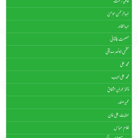
عافیہ رحمت
عبدالرحمٰن مومنؔ
عبدالقادر
عصمت چغتائی
عظمیٰ ابونصر صدیقی
محمد علی
محمد علی ادیب
ڈاکٹر عمران مشتاق
عمیر صفدر
عنایتؔ علی خان
غلام عباس