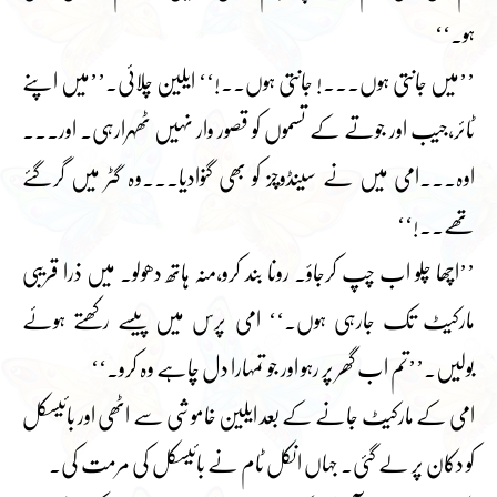
ہو۔‘‘
’’میں جانتی ہوں۔۔۔! جانتی ہوں۔۔!‘‘ ایلین چلائی۔’’میں اپنے
ٹائر،جیب اور جوتے کے تسموں کو قصور وار نہیں ٹھہرارہی۔ اور۔۔۔
اوہ۔۔۔امی میں نے سینڈوچز کو بھی گنوادیا۔۔۔وہ گٹر میں گرگئے
تھے۔۔!‘‘
’’اچھا چلو اب چپ کرجاؤ۔ رونا بند کرو،منہ ہاتھ دھولو۔ میں ذرا قریبی
مارکیٹ تک جارہی ہوں۔‘‘ امی پرس میں پیسے رکھتے ہوئے
بولیں۔’’تم اب گھر پر رہو اور جو تمہارا دل چاہے وہ کرو۔‘‘
امی کے مارکیٹ جانے کے بعد ایلین خاموشی سے اٹھی اور بائیسکل
کو دکان پر لے گئی۔ جہاں انکل ٹام نے بائیسکل کی مرمت کی۔