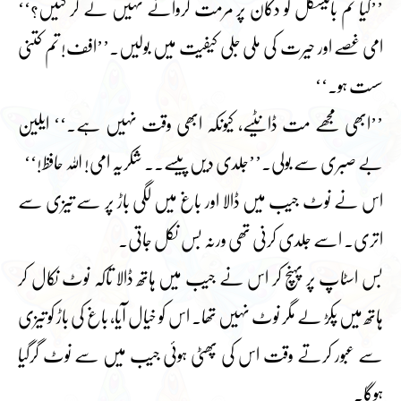
’’کیا تم بائیسکل کو دکان پر مرمت کروانے نہیں لے کر گئیں؟‘‘
امی غصے اور حیرت کی ملی جلی کیفیت میں بولیں۔’’افف! تم کتنی
سست ہو۔‘‘
’’ابھی مجھے مت ڈانٹیے، کیونکہ ابھی وقت نہیں ہے۔‘‘ ایلین
بے صبری سے بولی۔’’جلدی دیں پیسے۔۔ شکریہ امی! اللہ حافظ!‘‘
اس نے نوٹ جیب میں ڈالا اور باغ میں لگی باڑ پر سے تیزی سے
اتری۔ اسے جلدی کرنی تھی ورنہ بس نکل جاتی۔
بس اسٹاپ پر پہنچ کر اس نے جیب میں ہاتھ ڈالا تاکہ نوٹ نکال کر
ہاتھ میں پکڑ لے مگر نوٹ نہیں تھا۔ اس کو خیال آیا، باغ کی باڑ کو تیزی
سے عبور کرتے وقت اس کی پھٹی ہوئی جیب میں سے نوٹ گرگیا
ہوگا۔