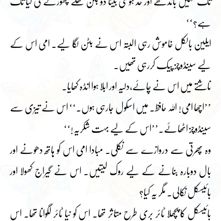
تک نہیں باندھے اور حد ہوگئی بیٹا دو بٹن کھلے چھوڑنے کی کیا تک
ہے؟‘‘
ایلین بالکل خاموش رہی البتہ اس نے بٹن لگا لیے۔ امی اس کے
لیے سینڈوچز پیک کررہی تھیں۔
ناشتے میں اس نے چائے،دلیہ اور ابلا ہوا انڈہ کھایا۔
’’اچھا امی! اللہ حافظ۔ میں اسکول جارہی ہوں۔‘‘ اس نے تیزی سے
سینڈوچز اٹھائے۔’’اس کے لیے بہت شکریہ!‘‘
وہ پھرتی سے دروازے سے نکلی۔ مبادا امی اس کو ہاتھ دھونے اور
بال دوبارہ بنانے کے لیے روک لیتیں۔ اس نے گیراج کھولا اور
بائیسکل نکالی۔ مگر یہ کیا؟
بائیسکل کا پچھلا ٹائر بری طرح متاثر تھا۔ اس کو نیا ٹائر لگوانا تھا۔ اس