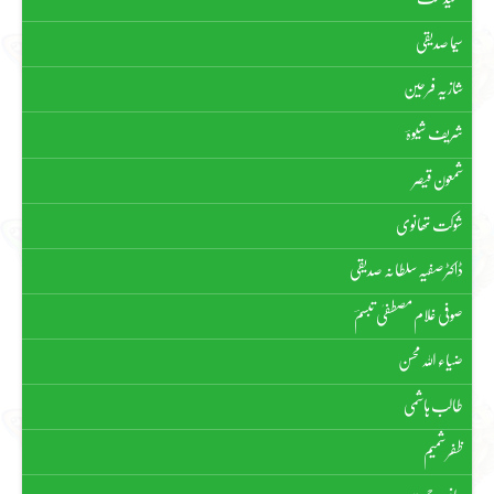
سیما صدیقی
شازیہ فرحین
شریف شیوہؔ
شمعون قیصر
شوکت تھانوی
ڈاکٹر صفیہ سلطانہ صدیقی
صوفی غلام مصطفیٰ تبسمؔ
ضیاء اللہ محسن
طالب ہاشمی
ظفر شمیم