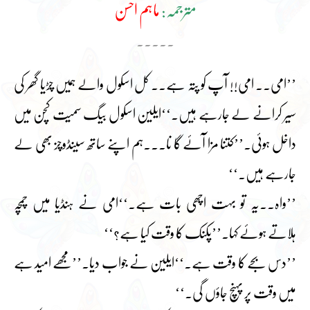
مترجمہ:
ماہم احسن
۔۔۔۔۔
’’امی۔۔ امی!! آپ کو پتہ ہے۔۔ کل اسکول والے ہمیں چڑیا گھر کی
سیر کرانے لے جارہے ہیں۔‘‘ایلین اسکول بیگ سمیت کچن میں
داخل ہوئی۔’’کتنا مزا آئے گا نا۔۔۔ہم اپنے ساتھ سینڈوچز بھی لے
جارہے ہیں۔‘‘
’’واہ۔۔یہ تو بہت اچھی بات ہے۔‘‘امی نے ہنڈیا میں چمچہ
ہلاتے ہوئے کہا۔’’پکنک کا وقت کیا ہے؟‘‘
’’دس بجے کا وقت ہے۔‘‘ایلین نے جواب دیا۔’’مجھے امید ہے
میں وقت پر پہنچ جاؤں گی۔‘‘