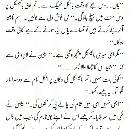
’’ہاں۔۔دس بجے کا وقت بالکل ٹھیک ہے۔ تم اپنی بائیسکل پر
دس منٹ میں پہنچ جاؤ گی۔‘‘امی خوش دلی سے بولیں۔’’ہم ناشتہ
آٹھ بجے کرتے ہیں تو تمہارے پاس تیار ہونے کے لیے کافی وقت
ہوگا۔‘‘
’’مگر امی میری بائیسکل پنکچرہوگئی ہے۔‘‘ ایلین نے لاپروائی سے
کہا۔’’شاید اس کا پچھلا والا ٹائر۔۔۔۔‘‘
’’کوئی بات نہیں، تم بائیسکل کی دکان پر انکل ٹام سے دوسرا ٹائر
لگوا آؤ۔ یہ پیسے رکھو۔‘‘
’’ابھی نہیں امی، میں شام کی چائے پی کر نکلوں گی۔‘‘ ایلین نے
نفی میں سر ہلایا۔مگر پیسے اس نے اپنے یونیفارم کی جیب میں ڈال