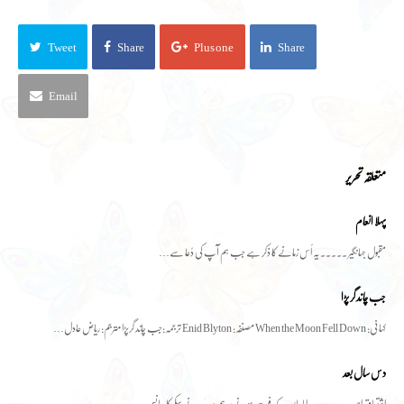
Tweet
Share
Plus one
Share
Email
متعلقہ تحریر
پہلا انعام
مقبول جہانگیر ۔۔۔۔۔ یہ اُس زمانے کا ذکر ہے جب ہم آپ کی دُعا سے…
جب چاند گر پڑا
کہانی: When the Moon Fell Down مصنفہ: Enid Blyton ترجمہ:جب چاند گرپڑا مترجم: ریاض عادل…
دس سال بعد