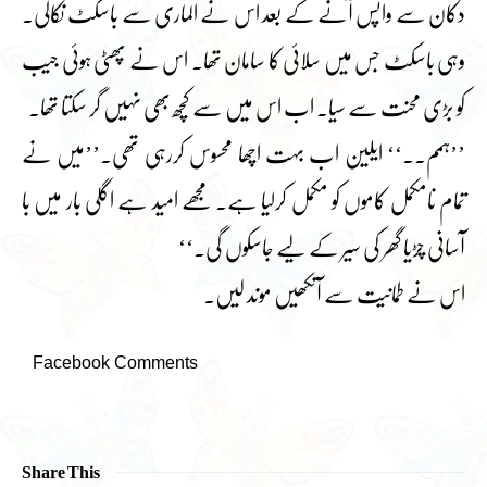
دکان سے واپس آنے کے بعد اس نے الماری سے باسکٹ نکالی۔
وہی باسکٹ جس میں سلائی کا سامان تھا۔ اس نے پھٹی ہوئی جیب
کو بڑی محنت سے سیا۔ اب اس میں سے کچھ بھی نہیں گر سکتا تھا۔
’’ہمم۔۔‘‘ ایلین اب بہت اچھا محسوس کررہی تھی۔’’میں نے
تمام نامکمل کاموں کو مکمل کرلیا ہے۔ مجھے امید ہے اگلی بار میں با
آسانی چڑیا گھر کی سیر کے لیے جاسکوں گی۔‘‘
اس نے طمانیت سے آنکھیں موند لیں۔
Facebook Comments
Share This