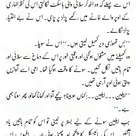
اس سے پہلے کہ وہ اٹھ کر سلائی والی باسکٹ نکالتی اس کی نظر الماری
کے اوپر والے خانے میں رکھے پزلز پر پڑی۔ اس نے بے اختیار
پزلز نکالے۔
’’بس تھوڑی دیر کھیل لیتی ہوں۔‘‘ اس نے سوچا۔
وہ کھیلنے میں مشغول ہوگئی اور وقتی طور پر اس کے دماغ سے سلائی اور
تمام باتیں نکل گئیں۔ سونے کا وقت ہوگیا تھا۔ امی اسے آوازیں
دیتی ہوئی اوپر آرہی تھیں۔
’’ایلین۔۔۔ایلین۔۔! کہاں ہو بیٹا؟ نیچے آؤ اور کھانا کھالو، پھر سونا بھی
ہے۔‘‘
جب ایلین سونے کے لیے بستر پر لیٹی تو اس کو تمام باتیں یاد
آگئیں۔ اس کی بائیسکل کا پنکچر اور پھٹی ہوئی جیب۔ افسوس! اس