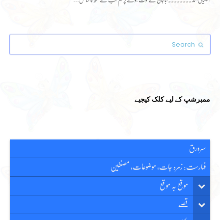
اشتیاق احمد ۔۔۔۔۔۔۔۔ ابا جان کے فوت ہونے پر ہم سب نے سکھ کا سانس…
Search
Submit
ممبرشپ کے لیے کلک کیجیے
سرورق
فہارست: زمرہ جات، موضوعات، مصنفین
موقع بہ موقع
قصّے