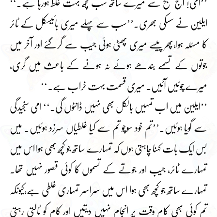
’’امی! آج صبح سے میرے ساتھ سب کچھ بہت غلط ہورہا ہے۔‘‘
ایلین نے سسکی بھری۔’’سب سے پہلے میری بائیسکل کے ٹائر
کا مسئلہ ہوا،پھر پیسے میری پھٹی ہوئی جیب سے گرگئے اور آخر میں
جوتوں کے تسمے بندھے ہوئے نہ ہونے کے باعث میں گری،
میرے چوٹیں آئیں۔ میری قسمت بہت خراب ہے۔‘‘
’’ایلین میں اب تمہیں بالکل بھی نہیں ڈانٹوں گی۔‘‘ امی سنجیدگی
سے گویا ہوئیں۔’’تم خود سوچو تم سے کیا غلطیاں سرزد ہوئیں۔ میں
بس ایک بات کہنا چاہتی ہوں کہ تمہارے ساتھ جو کچھ بھی ہوا اس میں
تمہارے ٹائر، جیب اور جوتے کے تسموں کا کوئی قصور نہیں تھا۔
تمہارے ساتھ جو کچھ بھی ہوا اس میں سراسر تمہاری غلطی ہے،کیونکہ
تم کوئی بھی کام وقت پر انجام نہیں دیتیں اور کام کو ٹالتی رہتی