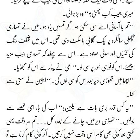
لیے۔ اسی وقت ایک سکہ لڑھکتا ہوا اس کی جیب سے نیچے گرگیا۔
میری جیب کب پھٹی؟‘‘ وہ بڑبڑائی۔
’’تم با آسانی اسے سی سکتی ہو۔ اگر تمہیں یاد ہو ، میں نے تمہاری
پچھلی سالگرہ پر ایک گلابی باسکٹ دی تھی۔ اس میں مختلف رنگ
کی گٹیاں اور سوئی موجود ہے۔ اس سے پہلے کہ تمہاری جیب مزید
پھٹے، اس کو فوری طور پر سی لو۔‘‘ امی نے پیار سے اس کو سمجھایا۔
’’اچھا میں تھوڑی دیر بعد اس کو سی لوں گی۔‘‘ ایلین نے سستی سے
کہا۔
’’یہ کس قدر بری بات ہے ایلین!‘‘ اب کی بار امی غصے سے
بولیں۔’’تھوڑی دیرمیں، چائے کے بعد، کل۔۔۔تم ہر وقت یہی
کہتی ہو، کوئی بھی کام اسی وقت نہیں کرتیں۔ اگر کوئی کام کرنا ہے تو