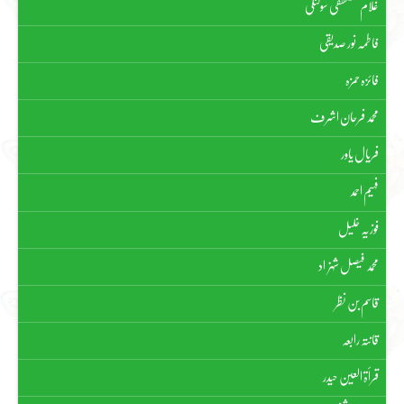
غلام مصطفیٰ سولنگی
فاطمہ نور صدیقی
فائزہ حمزہ
محمد فرحان اشرف
فریال یاور
فہیم احمد
فوزیہ خلیل
محمد فیصل شہزاد
قاسم بن نظر
قانتہ رابعہ
قرأۃ العین حیدر