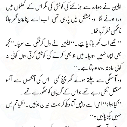
ایلین نے دوبارہ سے بھاگنے کی کوشش کی مگر اس کے گھٹنوں میں
درد ہونے لگا۔وہ بمشکل چل پارہی تھی۔اب اسے اپنا چڑیا گھر جانا
ناممکن نظر آرہا تھا۔
’’مجھے اب گھر جانا چاہیے۔‘‘ ایلین نے دل گرفتگی سے سوچا۔’’کچھ
بھی اچھا نہیں ہورہا۔ میں جو بھی کرنے کی کوشش کرتی ہوں کوئی نہ
کوئی حادثہ رونما ہوجاتا ہے۔‘‘
وہ آہستگی سے چلتے ہوئے گھر پہنچ گئی۔ اس کی آنکھوں سے آنسو
مستقل نکل رہے تھے جو اس کے گریبان کو بھگورہے تھے۔
’’کیا ہوا؟‘‘ امی اسے واپس آتا دیکھ کر بہت حیران ہوئیں۔’’کیا تم بس
نہیں پکڑ پائیں؟‘‘