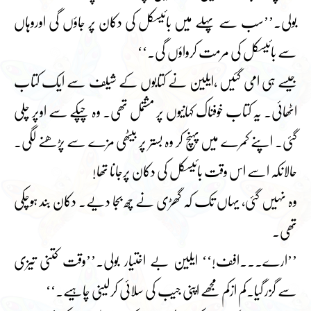
بولی۔’’سب سے پہلے میں بائیسکل کی دکان پر جاؤں گی اوروہاں
سے بائیسکل کی مرمت کرواؤں گی۔‘‘
جیسے ہی امی گئیں ،ایلین نے کتابوں کے شیلف سے ایک کتاب
اٹھائی۔ یہ کتاب خوفناک کہانیوں پر مشتمل تھی۔ وہ چپکے سے اوپر چلی
گئی۔ اپنے کمرے میں پہنچ کر وہ بستر پر بیٹھی مزے سے پڑھنے لگی۔
حالانکہ اسے اس وقت بائیسکل کی دکان پرجانا تھا!
وہ نہیں گئی، یہاں تک کہ گھڑی نے چھ بجا دیے۔ دکان بند ہوچکی
تھی۔
’’ارے۔۔۔افف!‘‘ ایلین بے اختیار بولی۔’’وقت کتنی تیزی
سے گزر گیا۔کم ازکم مجھے اپنی جیب کی سلائی کرلینی چاہیے۔‘‘