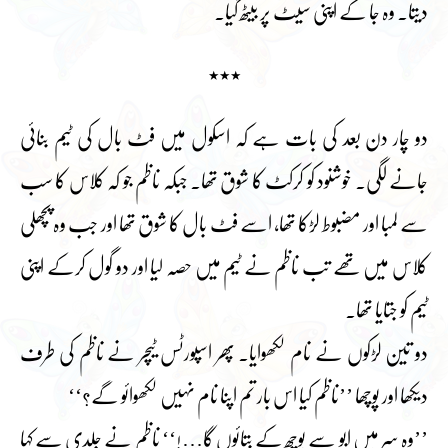
دیتا۔ وہ جا کے اپنی سیٹ پر بیٹھ گیا۔
٭٭٭
دو چار دن بعد کی بات ہے کہ اسکول میں فٹ بال کی ٹیم بنائی
جانے لگی۔ خوشنود کو کرکٹ کا شوق تھا۔ جبکہ ناظم جو کہ کلاس کا سب
سے لمبا اور مضبوط لڑکا تھا، اسے فٹ بال کا شوق تھا اور جب وہ پچھلی
کلاس میں تھے تب ناظم نے ٹیم میں حصہ لیا اور دو گول کرکے اپنی
ٹیم کو جتایا تھا۔
دو تین لڑکوں نے نام لکھوایا۔ پھر اسپورٹس ٹیچر نے ناظم کی طرف
دیکھا اور پوچھا ’’ناظم کیا اس بار تم اپنا نام نہیں لکھوائو گے؟‘‘
’’وہ سر میں ابو سے پوچھ کے بتائوں گا…!‘‘ ناظم نے جلدی سے کہا