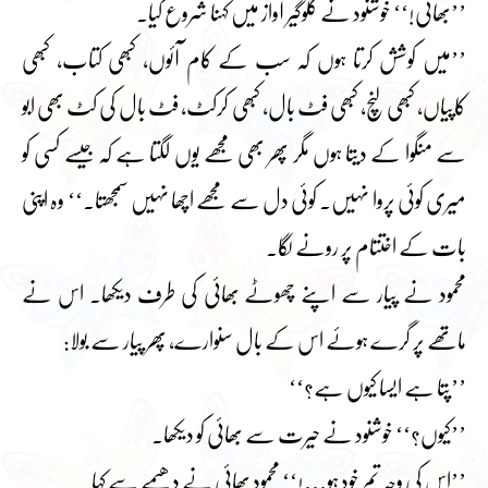
’’بھائی!‘‘ خوشنود نے گلوگیر آواز میں کہنا شروع کیا۔
’’میں کوشش کرتا ہوں کہ سب کے کام آئوں، کبھی کتاب، کبھی
کاپیاں، کبھی لنچ، کبھی فٹ بال، کبھی کرکٹ، فٹ بال کی کٹ بھی ابو
سے منگوا کے دیتا ہوں مگر پھر بھی مجھے یوں لگتا ہے کہ جیسے کسی کو
میری کوئی پروا نہیں۔ کوئی دل سے مجھے اچھا نہیں سمجھتا۔‘‘ وہ اپنی
بات کے اختتام پر رونے لگا۔
محمود نے پیار سے اپنے چھوٹے بھائی کی طرف دیکھا۔ اس نے
ماتھے پر گرے ہوئے اس کے بال سنوارے، پھر پیار سے بولا:
’’پتا ہے ایسا کیوں ہے؟‘‘
’’کیوں؟‘‘ خوشنود نے حیرت سے بھائی کو دیکھا۔
’’اس کی وجہ تم خود ہو…!‘‘ محمود بھائی نے دھیمے سے کہا۔