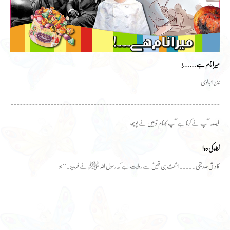
میرا نام ہے……!
نذیر انبالوی
۔۔۔۔۔۔۔۔۔۔۔۔۔۔۔۔۔۔۔۔۔۔۔۔۔۔۔۔۔۔۔۔۔۔۔۔۔۔۔۔۔۔۔۔۔۔۔۔۔۔۔۔۔۔۔۔۔۔۔۔۔۔۔۔۔۔۔۔۔
فیصلہ آپ نے کرنا ہے آپ کا نام تو میں نے پوچھا…
گناہ کی دوا
کاوش صدیقی ۔۔۔۔۔ اشعث بن قیسؓ سے روایت ہے کہ رسول اللہﷺ نے فرمایا:۔ ’’جو…