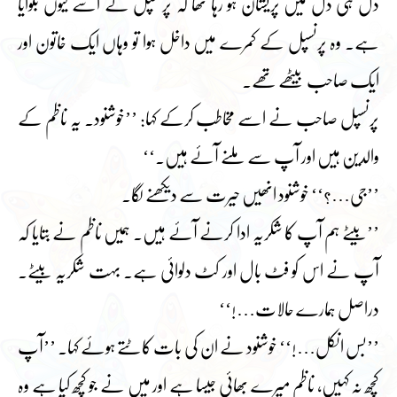
دل ہی دل میں پریشان ہو رہا تھا کہ پرنسپل نے اسے کیوں بلوایا
ہے۔ وہ پرنسپل کے کمرے میں داخل ہوا تو وہاں ایک خاتون اور
ایک صاحب بیٹھے تھے۔
پرنسپل صاحب نے اسے مخاطب کرکے کہا: ’’خوشنود۔ یہ ناظم کے
والدین ہیں اور آپ سے ملنے آئے ہیں۔‘‘
’’جی…؟‘‘ خوشنود انھیں حیرت سے دیکھنے لگا۔
’’بیٹے ہم آپ کا شکریہ ادا کرنے آئے ہیں۔ ہمیں ناظم نے بتایا کہ
آپ نے اس کو فٹ بال اور کٹ دلوائی ہے۔ بہت شکریہ بیٹے۔
دراصل ہمارے حالات…!‘‘
’’بس انکل…!‘‘ خوشنود نے ان کی بات کاٹتے ہوئے کہا۔ ’’آپ
کچھ نہ کہیں، ناظم میرے بھائی جیسا ہے اور میں نے جو کچھ کیا ہے وہ