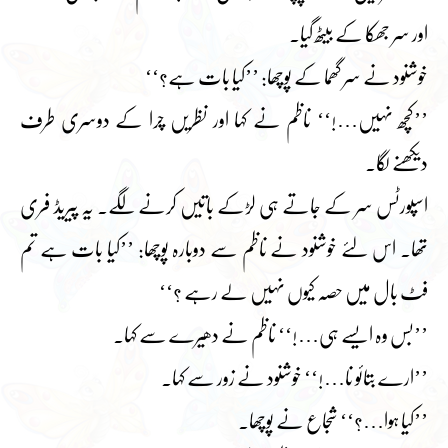
اور سر جھکا کے بیٹھ گیا۔
خوشنود نے سر گھما کے پوچھا: ’’کیا بات ہے؟‘‘
’’کچھ نہیں…!‘‘ ناظم نے کہا اور نظریں چرا کے دوسری طرف
دیکھنے لگا۔
اسپورٹس سر کے جاتے ہی لڑکے باتیں کرنے لگے۔ یہ پیریڈ فری
تھا۔ اس لئے خوشنود نے ناظم سے دوبارہ پوچھا: ’’کیا بات ہے تم
فٹ بال میں حصہ کیوں نہیں لے رہے ؟‘‘
’’بس وہ ایسے ہی…!‘‘ ناظم نے دھیرے سے کہا۔
’’ارے بتائو نا…!‘‘ خوشنود نے زور سے کہا۔
’’کیا ہوا…؟‘‘ شجاع نے پوچھا۔