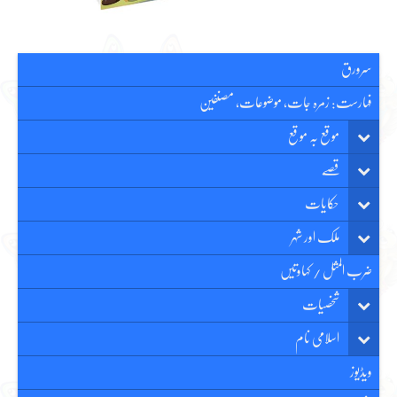
سرورق
فہارست: زمرہ جات، موضوعات، مصنفین
موقع بہ موقع
قصّے
حکایات
ملک اور شہر
ضرب المثل / کہاوتیں
شخصیات
اسلامی نام
ویڈیوز