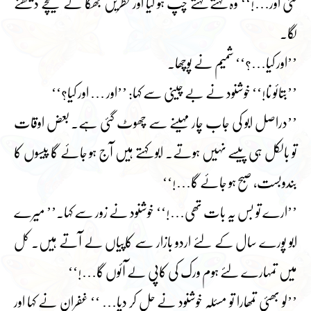
گئی اور…!‘‘ وہ کہتے کہتے چپ ہو گیا اور نظریں جھکا کے نیچے دیکھنے
لگا۔
’’اور کیا…؟‘‘ شمیم نے پوچھا۔
’’بتائو نا!‘‘ خوشنود نے بے چینی سے کہا: ’’اور … اور کیا؟‘‘
’’دراصل ابو کی جاب چار مہینے سے چھوٹ گئی ہے۔ بعض اوقات
تو بالکل ہی پیسے نہیں ہوتے۔ ابو کہتے ہیں آج ہو جائے گا پیسوں کا
بندوبست، صبح ہو جائے گا…!‘‘
’’ارے تو بس یہ بات تھی…!‘‘ خوشنود نے زور سے کہا۔’’ میرے
ابو پورے سال کے لئے اردو بازار سے کاپیاں لے آتے ہیں۔ کل
میں تمہارے لئے ہوم ورک کی کاپی لے آئوں گا…!‘‘
’’لو بھئی تمھارا تو مسئلہ خوشنود نے حل کر دیا… ‘‘ غفران نے کہا اور