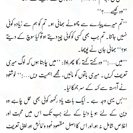
’’وہ کیسے…؟‘‘
’’تم میرے پیارے سے چھوٹے بھائی ہو۔ تم کو ہم سے زیادہ کوئی
نہیں جانتا۔ تم جب بھی کسی کو کوئی چیز دیتے ہو تو کیا سوچ کے دیتے
ہو؟‘‘ بھائی جان نے پوچھا۔
’’میں…!‘‘ وہ کہتے کہتے رکا پھر بولا: ’’میں چاہتا ہوں کہ لوگ میری
تعریف کریں۔ میری باتوں کو مانیں، مجھے اہمیت دیں…!‘‘ خوشنود
نے آہستہ سے کہہ کے سر جھکا لیا۔
’’بس یہی وجہ ہے ۔ ایک بات یاد رکھو، کوئی بھی عمل چاہے وہ
دین کے لئے ہو یا دنیا کے لئے جب تک اس میں محبت اور
اخلاص شامل نہ ہو، اور اس کا اصل مقصود نمود و نمائش ہو، اپنی تعریف