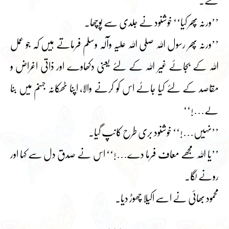
گئے۔
’’ورنہ پھر کیا‘‘ خوشنود نے جلدی سے پوچھا۔
’’ورنہ پھر رسول اللہ صلی اللہ علیہ وآلہ وسلم فرماتے ہیں کہ جو عمل
اللہ کے بجائے غیر اللہ کے لئے یعنی دکھاوے اور ذاتی اغراض و
مقاصد کے لئے کیا جائے اس کو کرنے والا، اپنا ٹھکانہ جہنم میں بنا
لے…!‘‘
’’نہیں…!‘‘ خوشنود بری طرح کانپ گیا۔
’’یا اللہ مجھے معاف فرما دے…!‘‘ اس نے صدق دل سے کہا اور
رونے لگا۔
محمود بھائی نے اسے اکیلا چھوڑ دیا۔