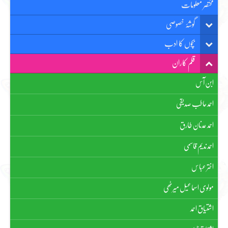
مختصر معلومات
گوشۂ خصوصی
بچوں کا ادب
قلم کاران
ابن آس
احمد حاطب صدیقی
احمد عدنان طارق
احمد ندیم قاسمی
اختر عباس
مولوی اسماعیل میرٹھی
اشتیاق احمد