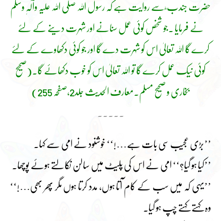
حضرت جندب ؓ سے روایت ہے کہ رسول اللہ صلی اللہ علیہ وآلہٖ وسلم
نے فرمایا ۔جو شخص کوئی عمل سنانے اور شہرت دینے کے لئے
کرے گا اللہ تعالیٰ اس کو شہرت دے گا اور جو کوئی دکھاوے کے لئے
کوئی نیک عمل کرے گا تو اللہ تعالیٰ اس کو خوب دکھائے گا۔(صحیح
بخاری و صحیح مسلم۔معارف الحدیث جلد2،صفحہ 255)
۔۔۔۔۔
’’بڑی عجیب سی بات ہے…!‘‘ خوشنود نے امی سے کہا۔
’’کیا ہو گیا؟‘‘ امی نے اس کی پلیٹ میں سالن نکالتے ہوئے پوچھا۔
’’یہی کہ میں سب کے کام آتا ہوں، مدد کرتا ہوں مگر پھر بھی…!‘‘
وہ کہتے کہتے چپ ہو گیا۔