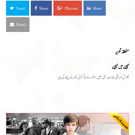
Tweet
Share
Plus one
Share
Email
متعلقہ تحریر
پچپن میں بچپن
کاوش صدیقی بابا جب بھی ہمیں ساتھ لے جا کر کوئی کھانے پینے کی چیز…