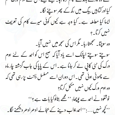
کیا اور کتابیں بیگ میں رکھ کے پھر سوچنے لگا۔
ایسا کیا معاملہ ہے۔ کیا وجہ ہے کیوں کوئی میرے کام کی تعریف
نہیں کرتا۔؟
وہ سوچتا۔ سمجھتا رہا۔ مگر اس کی سمجھ میں نہیں آیا۔
سوچتے سوچتے اچانک اسے یاد آیا کہ صبح اس کو احمد کے لئے ہوم
ورک کی نئی کاپی لے کر جانا ہے۔ اس کے پاپا کی جاب گزشتہ چار ماہ
سے چھو ٹی ہوئی تھی۔ اس دوران اسے مسلسل ڈانٹ پڑ رہی تھی کہ
وہ ہوم ورک کیوں نہیں مکمل کرتا؟
خوشنود نے احمد سے پوچھا: ’’مجھے بتائو کیا بات ہے؟‘‘
’’کچھ نہیں…!‘‘ احمد جواب دینے کے بجائے ادھر ادھر دیکھنے لگا۔