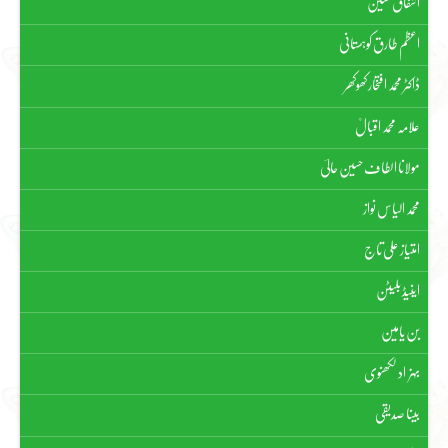
اشفاق حسین
اعظم طارق کوہستانی
ڈاکٹر محمد افتخار کھوکھر
علامہ محمد اقبالؒ
مولانا الطاف حسین حالیؔ
محمد الیاس نواز
امتیاز علی تاج
اینیڈ بلیٹن
بن یامین
بہزاد لکھنوی
بینا صدیقی