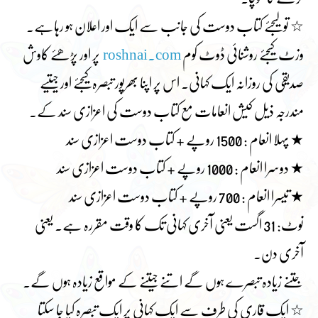
☆ تو لیجئے کتاب دوست کی جانب سے ایک اور اعلان ہو رہاہے۔
وزٹ کیجئے روشنائی ڈوٹ کوم
roshnai.com
پر اور پڑھئے کاوش
صدیقی کی روزانہ ایک کہانی۔ اس پر اپنا بھرپور تبصرہ کیجئے اور جیتیے
مندرجہ ذیل کیش انعامات مع کتاب دوست کی اعزازی سند کے۔
★ پہلا انعام : 1500 روپے + کتاب دوست اعزازی سند
★ دوسرا انعام : 1000 روپے + کتاب دوست اعزازی سند
★ تیسرا انعام : 700 روپے + کتاب دوست اعزازی سند
نوٹ: 31 اگست یعنی آخری کہانی تک کا وقت مقررہ ہے۔ یعنی
آخری دن۔
جتنے زیادہ تبصرے ہوں گے اتنے جیتنے کے مواقع زیادہ ہوں گے۔
☆ ایک قاری کی طرف سے ایک کہانی پر ایک تبصرہ کیا جا سکتا