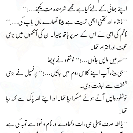
اپنے بھائی کے لئے کیا ہے مجھے شرمندہ مت کیجئے…!‘‘
’’ماشاء اللہ کتنی اچھی تربیت ہے بیٹا تمھارے ماں باپ کی…!‘‘
ناظم کی امی نے اس کے سر پر ہاتھ پھیرا۔ ان کی آنکھوں میں بڑی
محبت اور احترام تھا۔
’’سر میں واپس جائوں…!‘‘ خوشنود نے پوچھا۔
’’جی بیٹا، آپ اپنے کلاس روم میں جائیں…!‘‘ پرنسپل نے بڑی
شفقت سے اجازت دی۔
خوشنود واپس آتے ہوئے مسکرا رہا تھا۔ اور اپنے اللہ پاک سے کہہ رہا
تھا۔
’’یا اللہ صرف پہلی ہی رات دکھاوے اور نام و نمود سے توبہ کی ہے