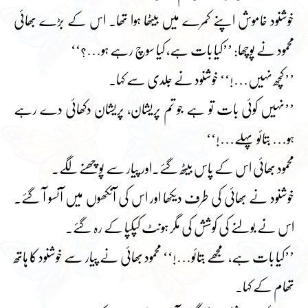
خوشنود خاموش اپنے کمرے میں بیٹھا ہوا تھا۔ اس کے بڑے بھائی
محمود نے پوچھا: ’’کیا بات ہے، کیا سوچ رہے ہو…؟‘‘
’’کچھ نہیں…!‘‘ خوشنود نے جلدی سے کہا۔
’’نہیں کوئی بات تو ہے جو تم پریشان، پریشان دکھائی دے رہے
ہو… بتائو پہلے…!‘‘
محمود بھائی اس کے پاس بیٹھ گئے۔اور پیار سے پوچھنے لگے۔
خوشنود نے بھائی کی طرف دیکھا اور اس کی آنکھوں میں آنسو آ گئے۔
اس نے بولنے کی کوشش کی مگر ہونٹ کپکپا کے رہ گئے۔
’’کیا بات ہے، مجھے بتائو…!‘‘ محمود بھائی نے پیار سے خوشنود کا ہاتھ
تھام کے کہا۔