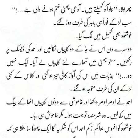
پھر بولا: ’’چلو آئو کھیلتے ہیں۔ آدھی چھٹی ختم ہونے والی ہے…!‘‘
سب لڑکے فوراً ہی باہر کی طرف دوڑ گئے۔
خوشنود بھی کھیل میں لگ گیا۔
دوسرے دن اس نے جا کے دو کاپیاں نکالیں اور احمد کی ڈیسک پر
رکھیں۔ ’’لو بھئی میں تمھارے لئے کاپیاں لے آیا۔ ایک نہیں
دو…!‘‘ جذبات میں اس کی آواز کافی تیز ہو گئی اور کلاس کے کئی
لڑکے ان کی طرف متوجہ ہو گئے۔
احمد نے ادھر ادھر دیکھا اور خاموشی سے دونوں کاپیاں اٹھا کے بیگ
میں رکھ لیں۔ وہ شرمندہ تو بہت ہوا۔ مگر خاموش ہی رہا۔
خوشنود کو افسوس ہوا کم از کم احمد اس کو شکریہ کا ایک چھوٹا سا لفظ ہی کہہ