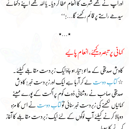
اورآپ نے مجھے شہرت کا انعام عطا کر دیا۔ یا اللہ مجھے اپنے دکھائے
سیدھے راستے پر قائم رکھئے گا…!‘‘
٭…٭
کہانی پر تبصرہ کیجئے، انعام پائیے
کاوش صدیقی کے مداحو ! تیار ہو جاؤ ایک زبردست مقابلے کیلئے۔
☆
کتاب دوست
لے کر آرہا ہے ایک اور زبردست خبر ! کاوش
صدیقی صاحب نے روشنائی ڈوٹ کوم پر اگست کے پورے مہینے
کہانیاں لکھنے کی زبردست خبر سنائی تو
کتاب دوست
نے اس کا مزہ
دوبالا کرنے کیلئے آپ لوگوں کے لئے ایک زبردست مقابلے کا آغاز
کرنے کا سوچا۔