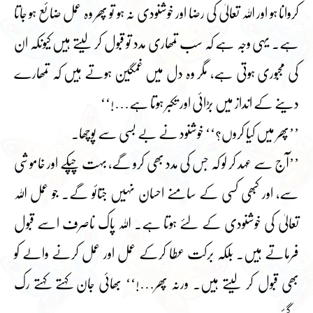
کروانا ہو اور اللہ تعالیٰ کی رضا اور خوشنودی نہ ہو تو پھر وہ عمل ضائع ہو جاتا
ہے۔ یہی وجہ ہے کہ سب تمھاری مدد تو قبول کر لیتے ہیں کیونکہ ان
کی مجبوری ہوتی ہے، مگر وہ دل میں غمگین ہوتے ہیں کہ تمھارے
دینے کے انداز میں بڑائی اور تکبر ہوتا ہے…!‘‘
’’پھر میں کیا کروں؟‘‘ خوشنود نے بے بسی سے پوچھا۔
’’آج سے عہد کر لو کہ جس کی مدد بھی کرو گے، بہت چپکے اور خاموشی
سے، اور کبھی کسی کے سامنے احسان نہیں جتائو گے۔ جو عمل اللہ
تعالیٰ کی خوشنودی کے لئے ہوتا ہے۔ اللہ پاک ناصرف اسے قبول
فرماتے ہیں۔ بلکہ برکت عطا کرکے عمل اور عمل کرنے والے کو
بھی قبول کر لیتے ہیں۔ ورنہ پھر…!‘‘ بھائی جان کہتے کہتے رک