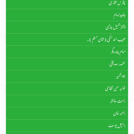
پطرس بخاری
جاوید بسام
ڈاکٹر جمیل جالبی
حبیب احمد حنفی (شان مسلم)۔
حسام چندریگر
حفصہ صدیقی
حماد ظہیر
خواجہ حسن نظامی
راحت عائشہ
راحمہ خان
راحیل یوسف