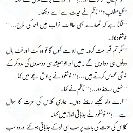
’’کیا مطلب؟‘‘ ناظم نے حیرت سے اسے دیکھا۔
’’لگتا ہے کہ تمھارے بھی حالات خراب ہیں احمد کی طرح…‘‘
خوشنود بولا۔
’’مگر تم فکر مت کرو۔ میں ابو سے کہوں گا تو وہ کٹ اور فٹ بال
دونوں ہی دلوا دیں گے۔ میں اور ابو ہمیشہ ہی دوسروں کی مدد کرکے
خوشی محسوس کرتے ہیں…!‘‘ خوشنود نے پرجوش لہجے میں کہا۔
’’نہیں رہنے دو…!‘‘ ناظم نے کہا۔
’’ارے واہ کیسے رہنے دوں۔ ہماری کلاس کی عزت کا سوال
ہے…!‘‘ خوشنود نے جذباتی انداز میں کہا۔
کلاس کی عزت کی بات پر سب ہی لڑکے جذباتی ہو گئے اور وہ سب