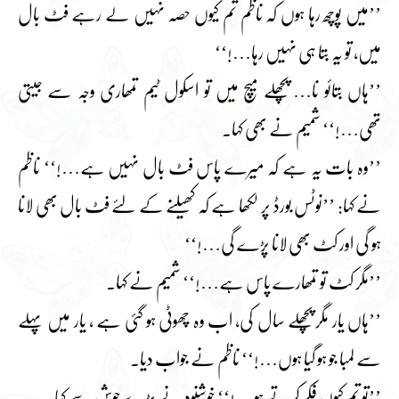
’’میں پوچھ رہا ہوں کہ ناظم تم کیوں حصہ نہیں لے رہے فٹ بال
میں، تو یہ بتا ہی نہیں رہا…!‘‘
’’ہاں بتائو نا… پچھلے میچ میں تو اسکول ٹیم تمھاری وجہ سے جیتی
تھی…!‘‘ شمیم نے بھی کہا۔
’’وہ بات یہ ہے کہ میرے پاس فٹ بال نہیں ہے…!‘‘ ناظم
نے کہا: ’’نوٹس بورڈ پر لکھا ہے کہ کھیلنے کے لئے فٹ بال بھی لانا
ہو گی اور کٹ بھی لانا پڑے گی…!‘‘
’’مگر کٹ تو تمھارے پاس ہے…!‘‘ شمیم نے کہا۔
’’ہاں یار مگر پچھلے سال کی، اب وہ چھوٹی ہو گئی ہے ، یار میں پہلے
سے لمبا جو ہو گیا ہوں…!‘‘ ناظم نے جواب دیا۔
’’تو تم کیوں فکر کرتے ہو…!‘‘ خوشنود نے بڑے جوش سے کہا۔