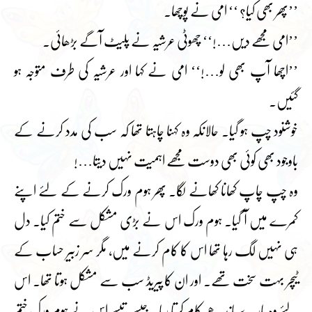
’’پھر بھی کیا؟ ‘‘ امی نے پوچھا۔
’’امی مجھے دیں…!‘‘ چھوٹی عرشیہ نے پلیٹ آگے بڑھائی۔
’’اچھا آپ بھی لو…!‘‘ امی نے کہا اور عرشیہ کی طرف متوجہ ہو
گئیں۔
خوشنود چپ ہو گیا۔ حالانکہ وہ کہنا چاہتا تھا کہ سب کی مدد کرنے کے
باوجود بھی کوئی بھی دوست مجھے اہمیت نہیں دیتا…!
وہ چپ چاپ کھانا کھانے لگا۔ پھر ہوم ورک کرنے کے لئے اپنے
کمرے میں آ گیا۔ ہوم ورک اس نے بڑی مشکل سے ختم کیا۔ دل
ہی نہیں لگ رہا تھا اس کا کام کرنے میں، مگر سر زبیر حساب کے
ٹیچر بہت سخت تھے۔ اور ان کا پیریڈ سب سے مشکل ہوتا تھا۔ اس
لئے وہ مارے باندھے کام کرتا رہا۔ جیسے تیسے اس نے ہوم ورک ختم