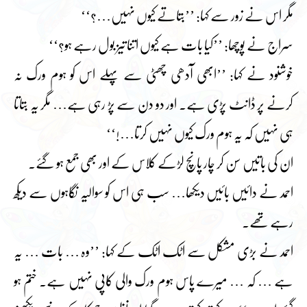
مگر اس نے زور سے کہا: ’’بتاتے کیوں نہیں…؟‘‘
سراج نے پوچھا: ’’کیا بات ہے کیوں اتنا تیز بول رہے ہو؟‘‘
خوشنود نے کہا: ’’ابھی آدھی چھٹی سے پہلے اس کو ہوم ورک نہ
کرنے پر ڈانٹ پڑی ہے۔ اور دو دن سے پڑ رہی ہے… مگر یہ بتاتا
ہی نہیں کہ یہ ہوم ورک کیوں نہیں کرتا…!‘‘
ان کی باتیں سن کر چار پانچ لڑکے کلاس کے اور بھی جمع ہو گئے۔
احمد نے دائیں بائیں دیکھا… سب ہی اس کو سوالیہ نگاہوں سے دیکھ
رہے تھے۔
احمد نے بڑی مشکل سے اٹک اٹک کے کہا: ’’وہ … بات … یہ
ہے … کہ … میرے پاس ہوم ورک والی کاپی نہیں ہے۔ ختم ہو