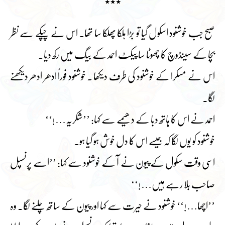
٭٭٭
صبح جب خوشنود اسکول گیا تو بڑا ہلکا پھلکا سا تھا۔ اس نے چپکے سے نظر
بچا کے سینڈوچ کا چھوٹا سا پیکٹ احمد کے بیگ میں رکھ دیا۔
اس نے مسکرا کے خوشنود کی طرف دیکھا ۔ خوشنود فوراً ادھر ادھر دیکھنے
لگا۔
احمد نے اس کا ہاتھ دبا کے دھیمے سے کہا: ’’شکریہ…!‘‘
خوشنود کو یوں لگا کہ جیسے اس کا دل خوش ہو گیا ہو۔
اسی وقت سکول کے پیون نے آ کے خوشنود سے کہا: ’’اسے پرنسپل
صاحب بلا رہے ہیں…!‘‘
’’اچھا…!‘‘ خوشنود نے حیرت سے کہا اور پیون کے ساتھ چلنے لگا۔ وہ