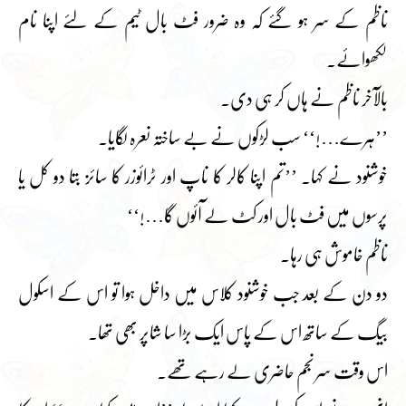
ناظم کے سر ہو گئے کہ وہ ضرور فٹ بال ٹیم کے لئے اپنا نام
لکھوائے۔
بالآخر ناظم نے ہاں کر ہی دی۔
’’ہرے…!‘‘ سب لڑکوں نے بے ساختہ نعرہ لگایا۔
خوشنود نے کہا۔ ’’تم اپنا کالر کا ناپ اور ٹرائوزر کا سائز بتا دو کل یا
پرسوں میں فٹ بال اور کٹ لے آئوں گا…!‘‘
ناظم خاموش ہی رہا۔
دو دن کے بعد جب خوشنود کلاس میں داخل ہوا تو اس کے اسکول
بیگ کے ساتھ اس کے پاس ایک بڑا سا شاپر بھی تھا۔
اس وقت سر نجم حاضری لے رہے تھے۔