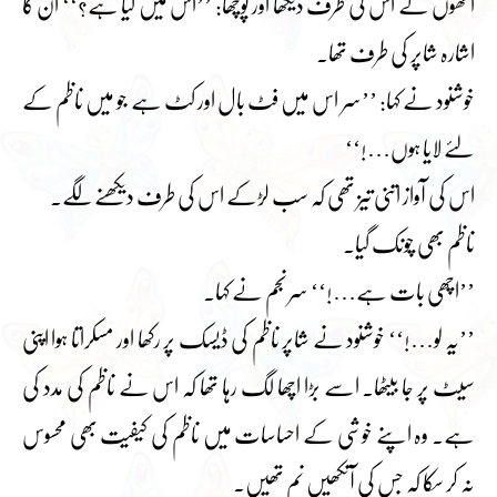
انھوں نے اس کی طرف دیکھا اور پوچھا: ’’اس میں کیا ہے؟‘‘ ان کا
اشارہ شاپر کی طرف تھا۔
خوشنود نے کہا: ’’سر اس میں فٹ بال اور کٹ ہے جو میں ناظم کے
لئے لایا ہوں…!‘‘
اس کی آواز اتنی تیز تھی کہ سب لڑکے اس کی طرف دیکھنے لگے۔
ناظم بھی چونک گیا۔
’’اچھی بات ہے…!‘‘ سر نجم نے کہا۔
’’یہ لو…!‘‘ خوشنود نے شاپر ناظم کی ڈیسک پر رکھا اور مسکراتا ہوا اپنی
سیٹ پر جا بیٹھا۔ اسے بڑا اچھا لگ رہا تھا کہ اس نے ناظم کی مدد کی
ہے۔ وہ اپنے خوشی کے احساسات میں ناظم کی کیفیت بھی محسوس
نہ کر سکا کہ جس کی آنکھیں نم تھیں۔