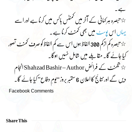
ہے۔
☆ تبصرہ ہر کہانی کے آخر میں کمنٹس باکس میں کرنا ہے اور اسے
یہاں
اس
پوسٹ
میں بھی کمنٹ کرنا ہے۔
☆ تبصرہ کم ازکم 300 الفاظ ہوں اس سے کم الفاظ کو صرف کمنٹ تصور
کیا جائے گا۔ مقابلے میں شامل نہیں ہوگا۔
☆ ججمنٹ کے فرائض
Shahzad Bashir – Author
انجام
دیں گے اور نتائج کا اعلان 6 ستمبر بروز “یومِ دفاع” کیا جائے گا۔
Facebook Comments
Share This