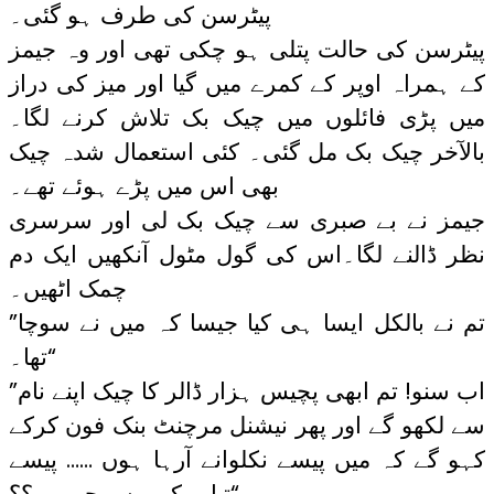
پیٹرسن کی طرف ہو گئی۔
پیٹرسن کی حالت پتلی ہو چکی تھی اور وہ جیمز
کے ہمراہ اوپر کے کمرے میں گیا اور میز کی دراز
میں پڑی فائلوں میں چیک بک تلاش کرنے لگا۔
بالآخر چیک بک مل گئی۔ کئی استعمال شدہ چیک
بھی اس میں پڑے ہوئے تھے۔
جیمز نے بے صبری سے چیک بک لی اور سرسری
نظر ڈالنے لگا۔اس کی گول مٹول آنکھیں ایک دم
چمک اٹھیں۔
”تم نے بالکل ایسا ہی کیا جیسا کہ میں نے سوچا
تھا۔“
”اب سنو! تم ابھی پچیس ہزار ڈالر کا چیک اپنے نام
سے لکھو گے اور پھر نیشنل مرچنٹ بنک فون کرکے
کہو گے کہ میں پیسے نکلوانے آرہا ہوں …… پیسے
تیار رکھو۔سمجھے……؟؟“