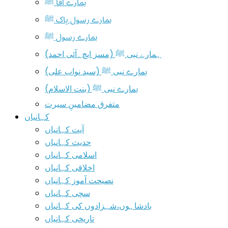
ہمارے آقا ﷺ
ہمارے رسول پاک ﷺ
ہمارے رسول ﷺ
ہمارے نبی ﷺ (مسز ایچ۔آئی احمد)
ہمارے نبی ﷺ (سید نواب علی)
ہمارے نبی ﷺ (بنت الاسلام)
متفرق مضامینِ سیرت
کہانیاں
آیت کہانیاں
حدیث کہانیاں
اسلامی کہانیاں
اخلاقی کہانیاں
نصیحت آموز کہانیاں
سچی کہانیاں
بادشاہوں،شہزادوں کی کہانیاں
تاریخی کہانیاں