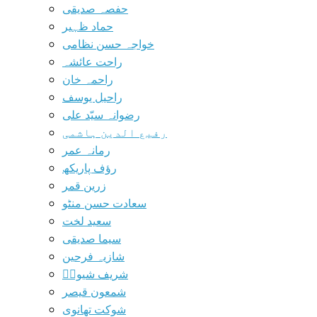
حفصہ صدیقی
حماد ظہیر
خواجہ حسن نظامی
راحت عائشہ
راحمہ خان
راحیل یوسف
رضوانہ سیّد علی
رفیع الدین ہاشمی
رمانہ عمر
رؤف پاریکھ
زرین قمر
سعادت حسن منٹو
سعید لخت
سیما صدیقی
شازیہ فرحین
شریف شیوہؔ
شمعون قیصر
شوکت تھانوی