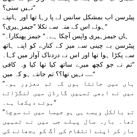
نہیں سنی؟“
پیٹرسن اب بمشکل سانس لے پا رہا تھا اور ہانپتے
ہوئے اس کے منہ سے نکلا ”جیمزہیری؟“
”ہاں جیمزہیری واپس آچکا ہے۔“ جیمز پھنکارا۔
پیٹرسن بے چینی سے میز کے کنارے کو اپنے ہاتھ
سے پکڑا ہوا تھا اور اس نے دردناک آواز میں کہا۔
”تم نے جو کچھ میرے ساتھ کیا تھا کیا وہ کافی
نہیں تھا؟؟ تم جانتے ہو کہ میں ……“
”ہاں میں جانتا ہوں کہ تم معزور ہو۔
میں نے ابھی تمہیں گارڈن میں لنگڑاتے
ہوئے دیکھا ہے۔“
”تم بالکل ویسے ہی ہو جیسا میں نے سوچا
تھا۔ بارہ سال پہلے جب میں نے تمہیں
مار کر اپنے انتقام کی آگ کو بجھانے کی