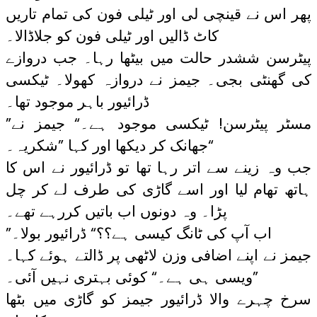
پھر اس نے قینچی لی اور ٹیلی فون کی تمام تاریں
کاٹ ڈالیں اور ٹیلی فون کو جلاڈالا۔
پیٹرسن ششدر حالت میں بیٹھا رہا۔ جب دروازے
کی گھنٹی بجی۔ جیمز نے دروازہ کھولا۔ ٹیکسی
ڈرائیور باہر موجود تھا۔
”مسٹر پیٹرسن! ٹیکسی موجود ہے۔“ جیمز نے
جھانک کر دیکھا اور کہا ”شکریہ۔“
جب وہ زینے سے اتر رہا تھا تو ڈرائیور نے اس کا
ہاتھ تھام لیا اور اسے گاڑی کی طرف لے کر چل
پڑا۔ وہ دونوں اب باتیں کررہے تھے۔
”اب آپ کی ٹانگ کیسی ہے؟؟“ ڈرائیور بولا۔
جیمز نے اپنے اضافی وزن لاٹھی پر ڈالتے ہوئے کہا۔
”ویسی ہی ہے۔“ کوئی بہتری نہیں آئی۔
سرخ چہرے والا ڈرائیور جیمز کو گاڑی میں بٹھا