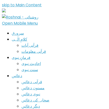
skip to Main Content
Open Mobile Menu
سرورق
کلامِ الٰہی
قرآنی آیات
قرآنی معلومات
فرمانِِ نبوی
احادیث نبوی
سنت نبوی
دعائیں
قرآنی دعائیں
مسنون دعائیں
نبوی دعائیں
صحابہ کی دعائیں
دیگر دعائیں