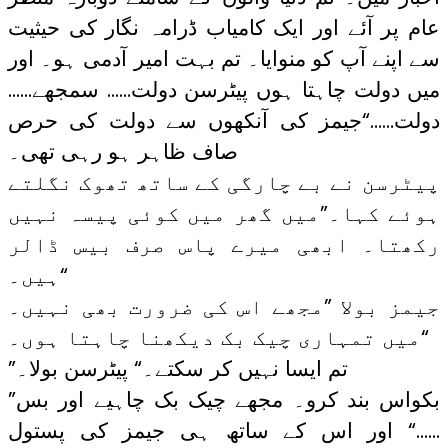
عام پر آئے اور ایک کامیاب ڈرامہ نگار کی حیثیت
سے اپنے آپ کو منوایا۔ تم بہت امیر آدمی ہو۔ اور
میں دولت چاہتا ہوں پیٹرسن دولت…… سمجھے……
دولت……“جیمز کی آنکھوں سے دولت کی حرص
صاف ظاہر ہو رہی تھی۔
پیٹرسن نے بے چارگی کے ساتھ تھوک نگلتے
ہوئے کہا۔”میں گھر میں کوئی پیسہ نہیں
رکھتا۔ ابھی میرے پاس صرف بیس ڈالر
ہیں۔“
جیمز بولا ”مجھے اس کی ضرورت بھی نہیں۔
میں تمہاری چیک بک دیکھنا چاہتا ہوں۔“
”تم ایسا نہیں کر سکتے۔“ پیٹرسن بولا۔
”بکواس بند کرو۔ مجھے چیک بک چاہیے اور بس
……“ اور اس کے ساتھ ہی جیمز کی پستول