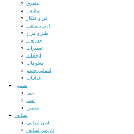
متفرق
سائنس
فن و فنکار
کھیل، تماشے
طنز و مزاح
جغرافیہ
تعمیرات
ایجادات
معلومات
انسانی جسم
غذائیات
نظمیں
حمد
نعت
نظمیں
لطائف
ادبی لطائف
تاریخی لطائف