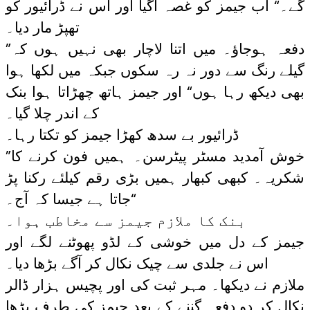
گے۔“ اب جیمز کو غصہ آگیا اور اس نے ڈرائیور کو
تھپڑ مار دیا۔
”دفعہ ہوجاؤ۔ میں اتنا لاچار بھی نہیں ہوں کہ
گیلے رنگ سے دور نہ رہ سکوں جبکہ میں لکھا ہوا
بھی دیکھ رہا ہوں“ اور جیمز ہاتھ چھڑاتا ہوا بنک
کے اندر چلا گیا۔
ڈرائیور بے سدھ کھڑا جیمز کو تکتا رہا۔
”خوش آمدید مسٹر پیٹرسن۔ ہمیں فون کرنے کا
شکریہ۔ کبھی کبھار ہمیں بڑی رقم کیلئے رکنا پڑ
جاتا ہے جیسا کہ آج۔“
بنک کا ملازم جیمز سے مخاطب ہوا۔
جیمز کے دل میں خوشی کے لڈو پھوٹنے لگے اور
اس نے جلدی سے چیک نکال کر آگے بڑھا دیا۔
ملازم نے دیکھا۔ مہر ثبت کی اور پچیس ہزار ڈالر
نکال کر دو دفعہ گننے کے بعد جیمز کی طرف بڑھا