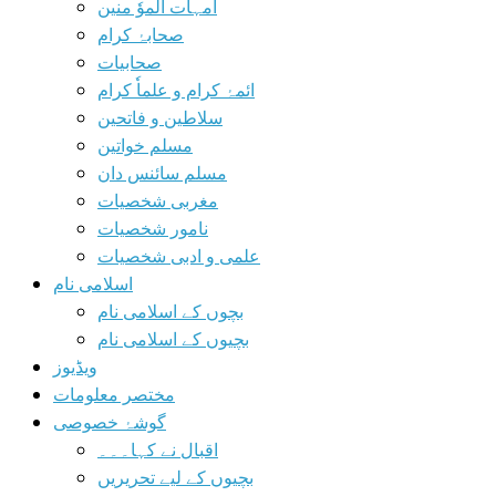
امہات الموٗ منین
صحابۂ کرام
صحابیات
ائمۂ کرام و علماٗ کرام
سلاطین و فاتحین
مسلم خواتین
مسلم سائنس دان
مغربی شخصیات
نامور شخصیات
علمی و ادبی شخصیات
اسلامی نام
بچوں کے اسلامی نام
بچیوں کے اسلامی نام
ویڈیوز
مختصر معلومات
گوشۂ خصوصی
اقبال نے کہا۔۔۔
بچیوں کے لیے تحریریں