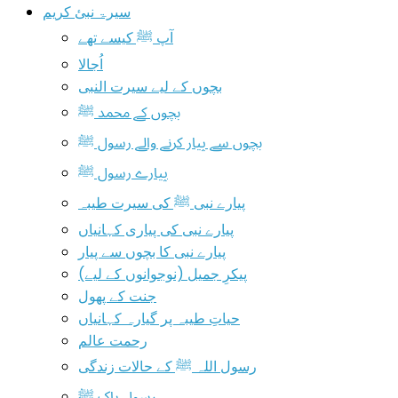
سیرۃ نبیٔ کریم
آپ ﷺ کیسے تھے
اُجالا
بچوں کے لیے سیرت النبی
بچوں کے محمد ﷺ
بچوں سے پیار کرنے والے رسول ﷺ
پیارے رسول ﷺ
پیارے نبی ﷺ کی سیرت طیبہ
پیارے نبی کی پیاری کہانیاں
پیارے نبی کا بچوں سے پیار
پیکرِ جمیل (نوجوانوں کے لیے)
جنت کے پھول
حیاتِ طیبہ پر گیارہ کہانیاں
رحمت عالم
رسول اللہ ﷺ کے حالات زندگی
رسول پاک ﷺ