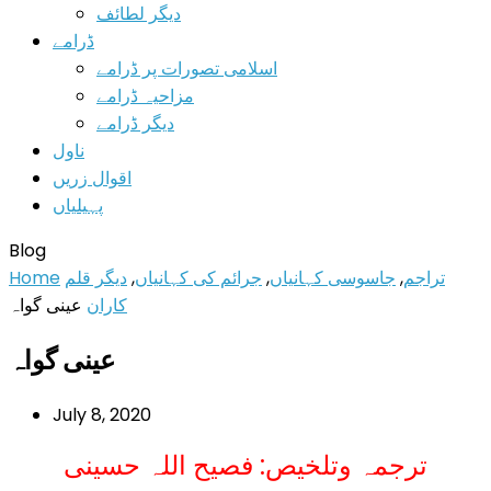
دیگر لطائف
ڈرامے
اسلامی تصورات پر ڈرامے
مزاحیہ ڈرامے
دیگر ڈرامے
ناول
اقوال زریں
پہیلیاں
Blog
تراجم
,
جاسوسی کہانیاں
,
جرائم کی کہانیاں
,
دیگر قلم
Home
کاران
عینی گواہ
عینی گواہ
July 8, 2020
ترجمہ وتلخیص: فصیح اللہ حسینی