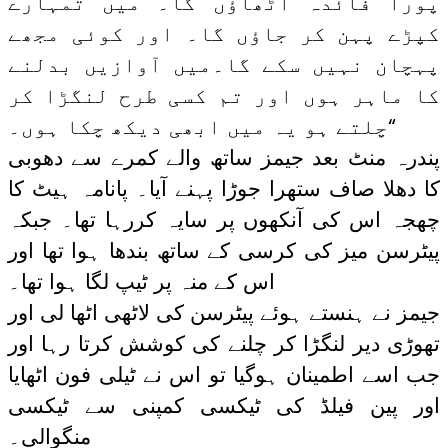
پورا فائدہ اٹھاؤں گا۔ میں تمہارے
کپڑے پہن کر جاؤں گا۔ اور کوئی مجھے
پہچان نہیں سکے گا۔میں آوازیں بدلنے
کا ماہر ہوں اور تم کسی طرح لنگڑا کر
چلتے ہو یہ میں ابھی دیکھ چکا ہوں۔“
پندرہ منٹ بعد جیمز ساتھ والے کمرے سے دھوبی
کا دھلا صاف ستھرا جوڑا پہنے آیا۔ پانامہ ہیٹ کا
چھجہ اس کی آنکھوں پر سایہ کررہا تھا۔ جبکہ
پیٹرسن میز کی کرسی کے ساتھ بندھا ہوا تھا اور
اس کے منہ پر ٹیپ لگا ہوا تھا۔
جیمز نے ہنستے ہوئے پیٹرسن کی لاٹھی اٹھا لی اور
تھوڑی دیر لنگڑا کر چلنے کی کوشش کرتا رہا اور
جب اسے اطمینان ہوگیا تو اس نے ٹیلی فون اٹھایا
اور پین فیلڈ کی ٹیکسی کمپنی سے ٹیکسی
منگوالی۔