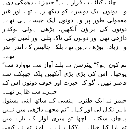
چلنے کیلئے بے قرار ہے۔“ جیمز نے دھمکی دی۔
وہ دونوں ایک دوسرے کو دیکھ رہے تھے اور غیر
معمولی طور پر وہ دونوں ایک جیسے ہی تھے۔
دونوں کی براؤن آنکھیں، بڑھی ہوئی نوکدار
داڑھی تھی اور دونوں کی ناک پتلی اور لمبی تھی۔
وہ زیادہ بوڑھے نہیں تھے بلکہ چالیس کے اندر اندر
تھے۔
”تم کون ہو؟“ پیٹرسن نے بلند آواز سے نووارد سے
پوچھا۔ اس کی بڑی بڑی آنکھیں پلک جھپکنے سے
قاصر تھیں۔ گو کہ حیرت اور خوف دونوں اس کے
چہرے سے ظاہر تھے۔
جیمز نے ایک طنزیہ ہنسی کے ساتھ اپنی پستول
باہر نکال لی اور کہا۔ ”تم مجھے داڑھی میں نہیں
پہچان سکتے۔ اچھا تو میری آواز کے بارے میں
تمہارا کیا خیال ہے؟کیا پہلے یہ آواز تم نے کبھی