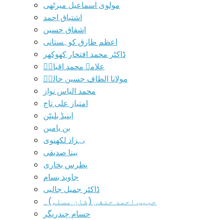
مولوی اسماعیل میرٹھی
اشتیاق احمد
اشفاق حسین
اعظم طارق کوہستانی
ڈاکٹر محمد افتخار کھوکھر
علامہ محمد اقبالؒ
مولانا الطاف حسین حالیؔ
محمد الیاس نواز
امتیاز علی تاج
اینیڈ بلیٹن
بن یامین
بہزاد لکھنوی
بینا صدیقی
پطرس بخاری
جاوید بسام
ڈاکٹر جمیل جالبی
حبیب احمد حنفی (شان مسلم)۔
حسام چندریگر