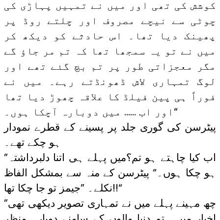
کوشش کی تھی اور میں نے تمہیں پہاڑی کی
چوٹی سے نیچے مصروف اور چلتے روڈ پر
پھینک دیا تھا۔ اس حادثے کو دیکھ کر
میں نے تو یہ سمجھا تھا کہ تم مر جاؤ گے
مگر معجزاتی طور پر تم بچ گئے تھے اور
لوگ تمہاری لاش ڈھونڈتے رہے۔ میں نے
فوراً ہی پین فیلڈ کا علاقہ چھوڑ دیا تھا
اور اب …… میں دوبارہ آچکا ہوں۔“
پیٹرسن کی گوری جلد پر پسینے کے قطرے نمودار
ہو چکے تھے۔
”اب کیا چاہتے ہو تم؟میں پہلے ہی اتنا دلبرداشتہ
ہو چکا ہوں۔“ پیٹرسن کے منہ سے بمشکل الفاظ
نکلے۔ ”جیمز تو جا چکا تھا!!“
”چھ مہینے پہلے میں نے تمہاری تصویر دیکھی تھی
اخبار میں۔ تم دنیا والوں کے سامنے دوبارہ منظر