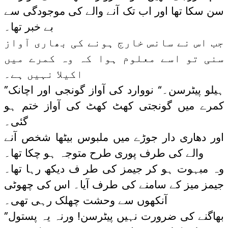
سن سکا تھا اور اب تک آنے والے کی موجودگی سے
بے خبر تھا۔
جب اس نے سانس خارج ہونے کی بھاری آواز
سنی تو اسے معلوم ہوا کہ وہ کمرے میں
اکیلا نہیں ہے۔
”ہیلو پیٹرسن۔“ نووارد کی آواز گونجی اور اچانک
کمرے میں گونجتی کھٹ کھٹ کی آواز ختم ہو
گئی۔
اور دھاری دار جوڑے میں ملبوس بیٹھا شخص آنے
والے کی طرف پوری طرح متوجہ ہو چکا تھا۔
وہ مبہوت ہو کر جیمز کی طر ف دیکھ رہا تھا۔
جیمز میز کے سامنے کی طرف آیا۔ اس کی چھوٹی
آنکھوں سے وحشت چھلک رہی تھی۔
”بھاگنے کی ضرورت نہیں پیٹرسن! ورنہ یہ پستول