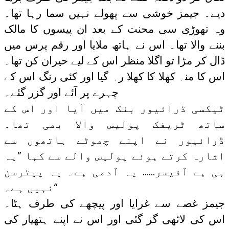
دیے۔ جیمز خوشی سے پھولے نہیں سما رہا تھا۔
وہ تھوڑی سی محنت کے بعد ان پیسوں کا مالک
بننے والا تھا۔ اس نے ہاتھ ملایا اور رقم پرس میں
ڈال کر مڑا تو اگلا منظر اس کے لیے حیران کن تھا۔
اس کا منہ کھلا کا کھلا رہ گیا اور کئی رنگ اس کے
چہرے پر آئے اور گزر گئے۔
ٹیکسی ڈرائیور بنک میں آیا اور اس کے
ساتھ ٹریفک پولیس والا بھی تھا۔
ڈرائیور نے اپنے چھوٹے ہاتھوں سے
اشارہ کرتے ہوئے پولیس والے سے کہا ”یہ
ہی ہے آفیسر…… یہ آدمی ہے۔ یہ پیٹرسن
نہیں ہے۔“
جیمز غصے سے غرایا اور پیچھے کی طرف ہٹا۔
اس کی لاٹھی گر گئی اور اس نے اپنے ہتھیار کی