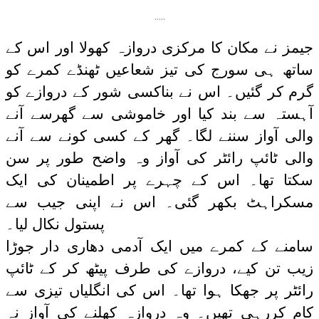
…..
جیمز نے مکان کا مرکزی دروازہ کھولا اور اس کے
ساتھ ہی سورج کی تیز شعاعیں ٹھنڈے کمرے کو
گرم کر گئیں۔ اس نے بناکسی شور کے دروازے کو
آہستہ سے بند کیا اور خاموشی سے گھرسے آنے
والی آواز سننے لگا۔ گھر کے کسی کونے سے آنے
والی ٹائپ رائٹر کی آواز وہ واضح طور پر سن
سکتا تھا۔ اس کے چہرے پر اطمینان کی ایک
مسکراہٹ بکھر گئی۔ اس نے اپنی جیب سے
پستول نکال لیا۔
سامنے کے کمرے میں ایک آدمی دھاری دار جوڑا
زیب تن کیے، دروازے کی طرف پیٹھ کر کے ٹائپ
رائٹر پر جھکا ہوا تھا۔ اس کی انگلیاں تیزی سے
کام کررہی تھیں۔ وہ دروازہ کھلنے کی آواز نہ