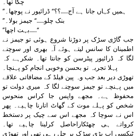
چکا تھا۔
”ہمیں کہاں جانا ہے آج……؟؟“ ڈرائیور نے پوچھا۔
”بنک چلو……“ جیمز بولا۔
”بہت اچھا……“
جب گاڑی سڑک پر دوڑنا شروع ہوئی تو جیمز نے
اطمینان کا سانس لیتے ہوئے آہ بھری اور سوچنے
لگا کہ ڈرائیور پیٹرسن کو جانتا تھا۔ شکرہے کہ
پہلا تجربہ تو بحسن وخوبی انجام کو پہنچا۔
تھوڑی دیر بعد جب وہ پین فیلڈ کے مضافاتی علاقے
میں پہنچے تو جیمز سوچنے لگا کہ میری دولت تو
محفوظ ہے۔ مجھے واپس جا کراس منحوس
شخص کو پہلے موت کے گھاٹ اتارنا چاہیے۔ پھر
اس نے سوچا کہ مجھے اس سے چیک پر دستخط
کرواتے ہی چھٹکاراحاصل کرلینا چاہیے تھا۔
ٹیکسی اب بڑی سڑک پر چل رہی تھی اور تھوڑی