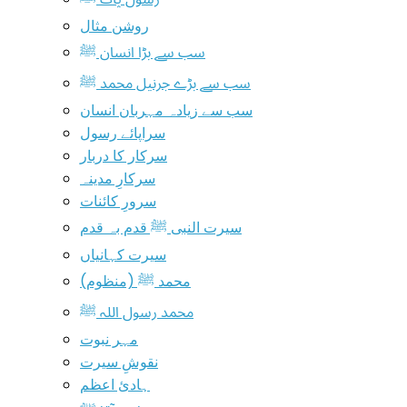
روشن مثال
سب سے بڑا انسان ﷺ
سب سے بڑے جرنیل محمد ﷺ
سب سے زیادہ مہربان انسان
سراپائے رسول
سرکار کا دربار
سرکارِ مدینہ
سرورِ کائنات
سیرت النبی ﷺ قدم بہ قدم
سیرت کہانیاں
محمد ﷺ (منظوم)
محمد رسول اللہ ﷺ
مہر نبوت
نقوشِ سیرت
ہادیٔ اعظم