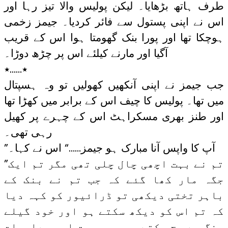
طرف ہاتھ بڑھایا۔ لیکن پولیس والا تیز رہا اور
اس نے اپنی پستول سے فائر کردیا۔ جیمز زخمی
ہوچکا تھا اور پورا بنک گھومتا ہوا اس کے قریب
آگیا اور مارنے کیلئے اس پر چڑھ دوڑا۔
٭……٭
جب جیمز نے اپنی آنکھیں کھولیں تو وہ ہسپتال
میں تھا۔ پولیس کا چیف اس کے برابر میں کھڑا تھا
اور طنز بھری مسکراہٹ اس کے چہرے پر کھیل
رہی تھی۔
”آپ کا واپس آنا مبارک ہو جیمز……“ اس نے کہا۔
”تم نے بہت اچھی چال چلی تھی مگر تم ایک
جگہ مار کھا گئے کہ جب تم نے بنک کے
باہر تختی دیکھی تو ڈرائیور کو کہہ دیا
کہ تم اس کو دیکھ سکتے ہو اور خود گیلے
رنگ سے بچ سکتے ہو۔ یہ بہت اہم معلومات