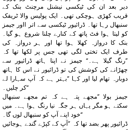
دیر بعد ان کی ٹیکسی نیشنل مرچنٹ بنک کے
قریب کھڑی ہوچکی تھی۔ ایک پولیس والا ٹریفک
سنبھال رہا تھا۔ ڈرائیور ٹیکسی سے اتر ااور جیمز
کو لیتا ہوا فٹ پاتھ کے کنارے چلنا شروع ہو گیا۔
بنک کا دروازہ کھلا ہوا تھا اور ہر دروازہ کی
طرف ایک تختی لگی تھی جس پر لکھا تھا کہ
”رنگ گیلا ہے۔“ جیمز نے اپنا ہاتھ ڈرائیور سے
چھڑانے کی کوشش کی تو ڈرائیور نے اس کا ہاتھ
دوبارہ تھام لیا اور کہا ”بہتر ہے کہ آپ سہارا لے
کر چلیں۔“
جیمز بولا ”مجھے پتہ ہے کہ تم مجھے سنبھال
سکتے ہو مگر یہاں ہر جگہ نیا رنگ ہوا ہے۔ میں
خود اپنے آپ کو سنبھال لوں گا۔“
ڈرائیور پھر بضد تھا کہ ”آپ کے کپڑے گندے ہوجائیں