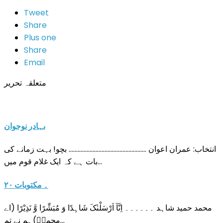
Tweet
Share
Plus one
Share
Email
متعلقہ تحریر
بہادر نوجوان
انتخاب: عمران اعوان .................................................... بچو! بہت زمانے کی
بات ہے کہ ایک غلام قوم میں…
۲۰ ۔ مکتوبات
محمد حمید شاہد ۔۔۔۔۔۔ اِنَّآ اَرْسَلْنٰکَ شَاہِدًا وَ مُبَشِّرًا وَّ نَذِیْرًا (اے
محمدؐ)ہم نے تم…