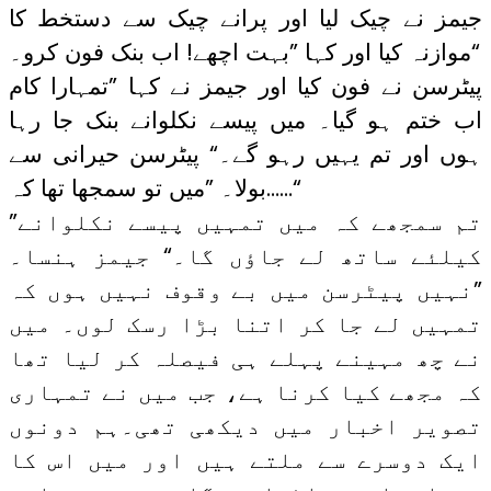
جیمز نے چیک لیا اور پرانے چیک سے دستخط کا
موازنہ کیا اور کہا ”بہت اچھے! اب بنک فون کرو۔“
پیٹرسن نے فون کیا اور جیمز نے کہا ”تمہارا کام
اب ختم ہو گیا۔ میں پیسے نکلوانے بنک جا رہا
ہوں اور تم یہیں رہو گے۔“ پیٹرسن حیرانی سے
بولا۔ ”میں تو سمجھا تھا کہ……“
”تم سمجھے کہ میں تمہیں پیسے نکلوانے
کیلئے ساتھ لے جاؤں گا۔“ جیمز ہنسا۔
”نہیں پیٹرسن میں بے وقوف نہیں ہوں کہ
تمہیں لے جا کر اتنا بڑا رسک لوں۔ میں
نے چھ مہینے پہلے ہی فیصلہ کر لیا تھا
کہ مجھے کیا کرنا ہے، جب میں نے تمہاری
تصویر اخبار میں دیکھی تھی۔ہم دونوں
ایک دوسرے سے ملتے ہیں اور میں اس کا