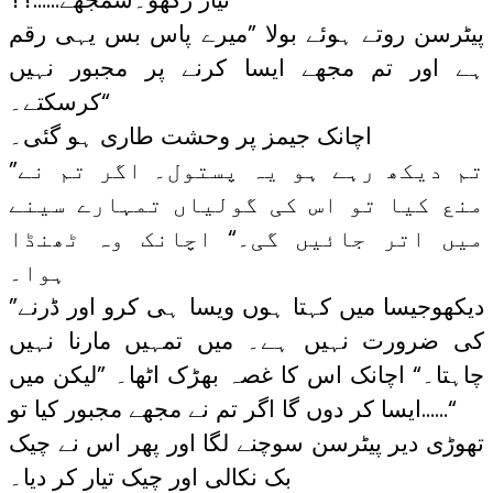
پیٹرسن روتے ہوئے بولا ”میرے پاس بس یہی رقم
ہے اور تم مجھے ایسا کرنے پر مجبور نہیں
کرسکتے۔“
اچانک جیمز پر وحشت طاری ہو گئی۔
”تم دیکھ رہے ہو یہ پستول۔ اگر تم نے
منع کیا تو اس کی گولیاں تمہارے سینے
میں اتر جائیں گی۔“ اچانک وہ ٹھنڈا
ہوا۔
”دیکھوجیسا میں کہتا ہوں ویسا ہی کرو اور ڈرنے
کی ضرورت نہیں ہے۔ میں تمہیں مارنا نہیں
چاہتا۔“ اچانک اس کا غصہ بھڑک اٹھا۔ ”لیکن میں
ایسا کر دوں گا اگر تم نے مجھے مجبور کیا تو……“
تھوڑی دیر پیٹرسن سوچنے لگا اور پھر اس نے چیک
بک نکالی اور چیک تیار کر دیا۔