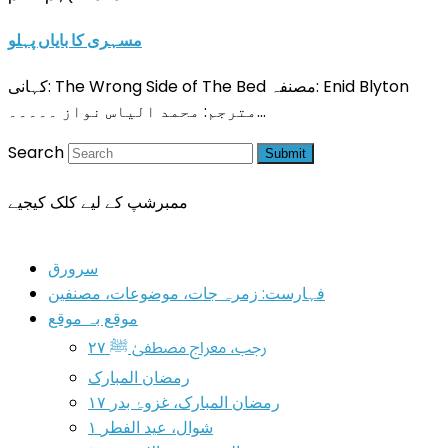
مسہری کا بایاں پہلو
کہانی: The Wrong Side of The Bed مصنفہ: Enid Blyton
مترجم: محمد الیاس نواز ۔۔۔۔۔…
Search
Submit
ممبرشپ کے لیے کلک کیجیے
سرورق
فہارست: زمرہ جات، موضوعات، مصنفین
موقع بہ موقع
۲۷ رجب، معراج مصطفیٰ ﷺ
رمضان المبارک
۱۷ رمضان المبارک، غزوۂ بدر
۱ شوال، عید الفطر