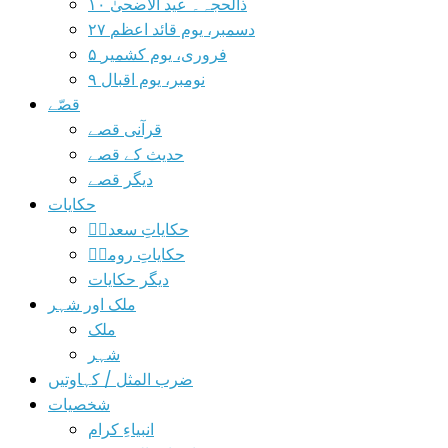
۱۰ ذالحجہ۔ عید الاضحیٰ
۲۷ دسمبر، یوم قائد اعظم
۵ فروری، یوم کشمیر
۹ نومبر، یوم اقبال
قصّے
قرآنی قصے
حدیث کے قصے
دیگر قصے
حکایات
حکایاتِ سعدیؒ
حکایاتِ رومیؒ
دیگر حکایات
ملک اور شہر
ملک
شہر
ضرب المثل / کہاوتیں
شخصیات
انبیاءِ کرام