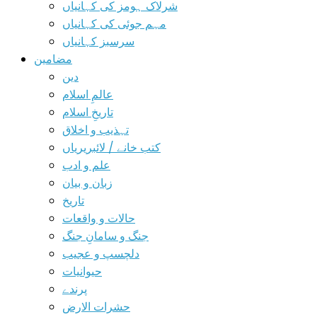
شرلاک ہومز کی کہانیاں
مہم جوئی کی کہانیاں
سرسبز کہانیاں
مضامین
دین
عالمِ اسلام
تاریخِ اسلام
تہذیب و اخلاق
کتب خانے / لائبریریاں
علم و ادب
زبان و بیان
تاریخ
حالات و واقعات
جنگ و سامانِ جنگ
دلچسپ و عجیب
حیوانیات
پرندے
حشرات الارض