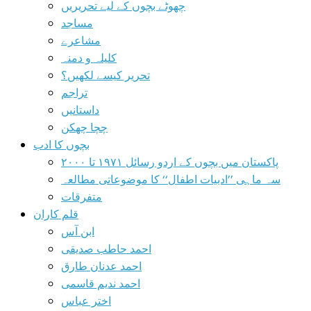
چھوٹے بچوں کے لیے تحریریں
مساجد
مشاعرے
کلیلہ و دمنہ
تحریر کیسے لکھیں؟
تراجم
داستانیں
چچا چھکن
بچوں کا ادب
پاکستان میں بچوں کے اردو رسائل ۱۹۷۱ تا ۲۰۰۰
سہ ماہی ’’ادبیات اطفال‘‘ کا موضوعاتی مطالعہ
متفرقات
قلم کاران
ابن آس
احمد حاطب صدیقی
احمد عدنان طارق
احمد ندیم قاسمی
اختر عباس