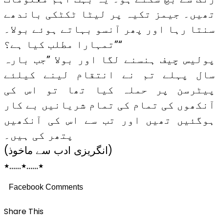
تھیں۔ جیمز تکیہ پر لیٹا ٹکٹکی باندھے
سنتا رہا اور پھر آنسو بہاتے ہوئے بولا۔
”تمہارا مطلب کیا ہے؟“
پولیس چیف ہنسنے لگا اور بولا ”جب بارہ
سال پہلے تم نے انتقام لینے کیلئے
پیٹرسن پر حملہ کیا تھا تو اس کی
آنکھوں کی تمام کی تمام شریانیں بے کار
ہوگئیں تھیں اور تب سے اس کی آنکھیں
پتھر کی ہیں۔
(انگریزی ادب سے ماخوذ)
٭……٭……٭
Facebook Comments
Share This