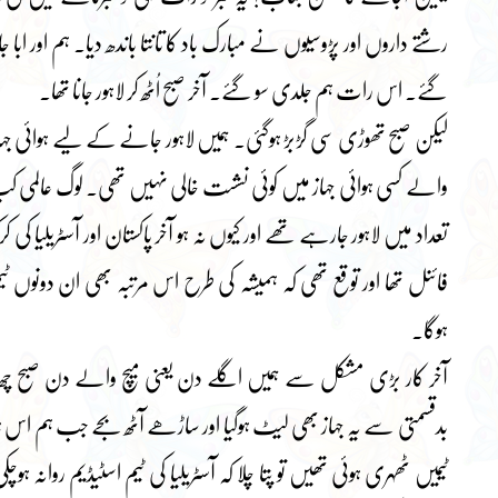
رشتے داروں اور پڑوسیوں نے مبارک باد کا تانتا باندھ دیا۔ ہم اور ا
گئے۔ اس رات ہم جلدی سو گئے۔ آخر صبح اُٹھ کر لاہور جانا تھا۔
لیکن صبح تھوڑی سی گڑبڑ ہوگئی۔ ہمیں لاہور جانے کے لیے ہوائی جہاز
والے کسی ہوائی جہاز میں کوئی نشست خالی نہیں تھی۔ لوگ عالمی 
تعداد میں لاہور جارہے تھے اور کیوں نہ ہو آخر پاکستان اور آسٹریلیا 
فائنل تھا اور توقع تھی کہ ہمیشہ کی طرح اس مرتبہ بھی ان دونوں ٹی
ہوگا۔
آخر کار بڑی مشکل سے ہمیں اگلے دن یعنی میچ والے دن صبح چھ
بدقسمتی سے یہ جہاز بھی لیٹ ہوگیا اور ساڑھے آٹھ بجے جب ہم اس ہوٹل
ٹیمیں ٹھہری ہوئی تھیں تو پتا چلا کہ آسٹریلیا کی ٹیم اسٹیڈیم روانہ 