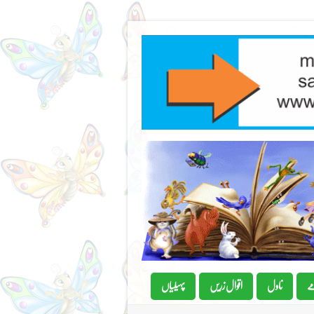
ے
ناول
اقوال زریں
پہیلیاں