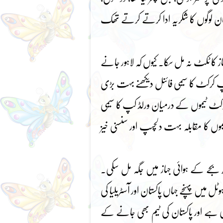
با جان لوگوں کا شکریہ ادا کرتے کرتے تھک
 کا ٹکٹ نہ مل سکا۔ کیوں کہ لاہور جانے
کپ کرکٹ کا سیمی فائنل دیکھنے بہت بڑی
کی کرکٹ ٹیموں کے درمیان ورلڈ کپ کا سیمی
موں کا مقابلہ بہت دلچسپ اور سنسنی خیز
 بجے کے ہوائی جہاز میں جگہ مل سکی۔
 میں پہنچے جہاں پاکستان اور آسٹریلیا کی
ہوچکی ہے اور پاکستان کی ٹیم بھی جانے کے