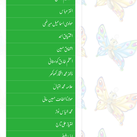
اختر عباس
مولوی اسماعیل میرٹھی
اشتیاق احمد
اشفاق حسین
اعظم طارق کوہستانی
ڈاکٹر محمد افتخار کھوکھر
علامہ محمد اقبالؒ
مولانا الطاف حسین حالیؔ
محمد الیاس نواز
امتیاز علی تاج
اینیڈ بلیٹن