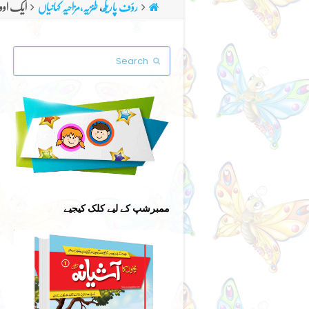
رؤف پاریکھ
,
طنزیہ،مزاحیہ کہانیاں
ایک اوور
Search
Submit
ممبرشپ کے لیے کلک کیجیے