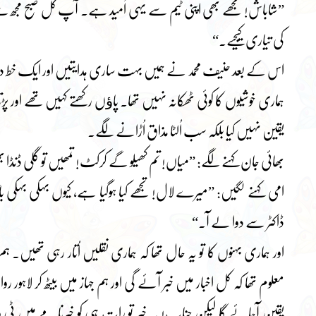
”شاباش! مجھے بھی اپنی ٹیم سے یہی اُمید ہے۔ آپ کل صبح مجھ سے
کی تیاری کیجیے۔“
اس کے بعد حنیف محمد نے ہمیں بہت ساری ہدایتیں اور ایک خط 
ہماری خوشیوں کا کوئی ٹھکانہ نہیں تھا۔ پاﺅں رکھتے کہیں تھے اور پڑتا
یقین نہیں کیا بلکہ سب اُلٹا مذاق اُڑانے لگے۔
بھائی جان کہنے لگے: ”میاں! تم کھیلو گے کرکٹ! تمھیں تو گلی ڈنڈا بھ
امی کہنے لگیں: ”میرے لال! تجھے کیا ہوگیا ہے، کیوں بہکی بہکی
ڈاکٹر سے دوا لے آ۔“
اور ہماری بہنوں کا تو یہ حال تھا کہ ہماری نقلیں اُتار رہی تھیں۔
معلوم تھا کہ کل اخبار میں خبر آئے گی اور ہم جہاز میں بیٹھ کر لاہور ر
یقین آجائے گا لیکن جناب! یہ خبر تو رات ہی کو خبرنامے میں ٹی وی 