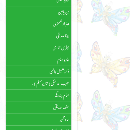
بن یامین
بہزاد لکھنوی
بینا صدیقی
پطرس بخاری
جاوید بسام
ڈاکٹر جمیل جالبی
حبیب احمد حنفی (شان مسلم)۔
حسام چندریگر
حفصہ صدیقی
حماد ظہیر