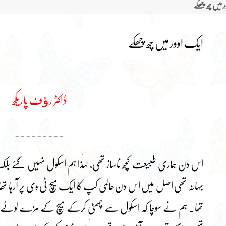
 میں چھ چھکے
ایک اوور میں چھ چھکے
ڈاکٹر رﺅف پاریکھ
۔۔۔۔۔۔۔۔۔
اس دن ہماری طبیعت کچھ ناساز تھی، لہٰذا ہم اسکول نہیں گئے بلکہ
بہانہ تھی اصل میں اس دن عالمی کپ کا ایک میچ ٹی وی پر آرہا تھا
تھا۔ ہم نے سوچا کہ اسکول سے چھٹی کرکے میچ کے مزے لوٹے 