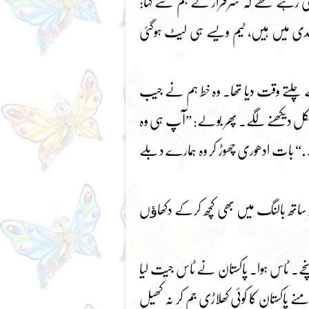
 ہی رہے تھے کہ سرفراز نے ہم سے کہا:
ی میں ہیں، ٹیم ویسے ہی لیٹ ہوگئی
 سے چلتے وقت دیا تھا۔ وہ خط ہم نے جیب
 شکل دیکھنے لگے۔ پھر بولے: ”آپ ہی وہ
 بات ادھوری چھوڑ کر وہ ہمارے دبلے
ساتھ بالنگ میں بھی کچھ کرکے دکھاﺅں
نچے۔ ٹاس ہوا۔ پاکستان نے ٹاس جیت لیا
نے پاکستان کا کوئی کھلاڑی جم کر نہ کھیل