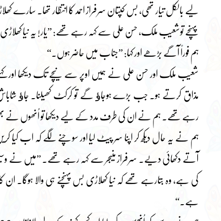
لیے بالکل تیار تھی، بس کپتان سرفراز احمد کا انتظار تھا۔ سارے 
پہنچے توشعیب ملک، حسن علی سے کہہ رہے تھے: ”یار! یہ نیا کھلاڑی 
ہم فوراً آگے بڑھے اور کہا: ”جناب میں حاضر ہوں۔“
شعیب ملک اور حسن علی نے ہمیں اوپر سے نیچے تک دیکھا اور کہنے ل
مذاق کرتے ہو۔ جب بڑے ہوجاﺅ گے تو کرکٹ کھیلنا۔ جاﺅ شاباش
رہے تھے۔ ہم نے ان کی طرف مدد کے لیے دیکھا تو اُنھوں نے 
ہم نے یہ حال دیکھ کر اپنا سر پیٹ لیا اور سوچنے لگے کہ اب کیا کریں
آتے دکھائی دیے۔ سرفراز منیجر سے کہہ رہے تھے۔ ”میں نے وسیم 
کی ہے، وہ بتارہے تھے کہ نیا کھلاڑی بس پہنچنے ہی والا ہوگا۔ ان کا ک
ہے۔“