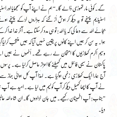
گے۔ کوئی مار تھوڑی ڈالے گا۔“ ہم نے اپنے آپ کو سمجھایا اور اسٹیڈیم
اسٹیڈیم پہنچے تو یہ دیکھ کر ہوش اُڑ گئے کہ ہزاروں لڑکے پہنچ
بجائے اللہ سے دعا کی کہ یا اللہ! تو ہی مدد کرسکتا ہے۔ آخر خدا خدا کرک
ہوا۔ یہ سن کر ہمیں اپنے کانوں پر یقین نہیں آیا کہ ہمیں منتخب کرلیا 
وسیم اکرم کھلاڑیوں کا امتحان لے رہے تھے۔ اُنھوں نے ہمیں اپنے
پاکستان نے سیمی فائنل میں کھیلنے کا اعزاز حاصل کرلیا ہے۔ پرسوں ل
آج ہمارا ایک کھلاڑی زخمی ہوگیا ہے۔ لہٰذا آپ کل ہوائی جہاز سے 
نے آپ کا اچھا کھیل دیکھ کر آپ کو ٹیم میں لیا ہے۔ امید ہے آپ
”جناب! آپ اطمینان رکھیے۔ میں جان لڑادوں گا۔ ان شاءاللہ 
دیا۔