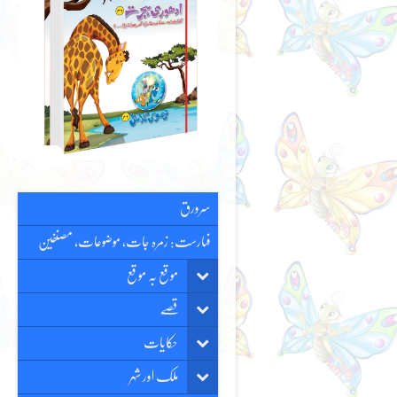
سرورق
فہارست: زمرہ جات، موضوعات، مصنفین
موقع بہ موقع
قصّے
حکایات
ملک اور شہر