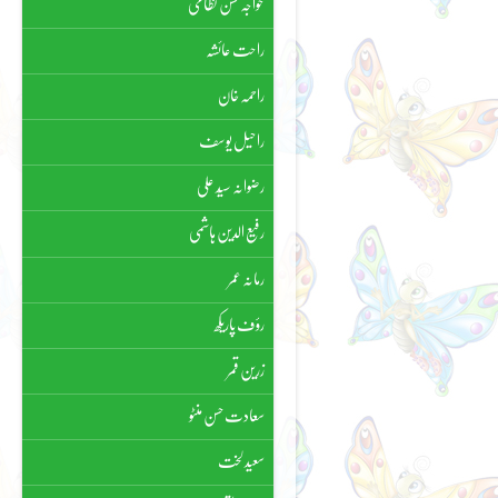
خواجہ حسن نظامی
راحت عائشہ
راحمہ خان
راحیل یوسف
رضوانہ سیّد علی
رفیع الدین ہاشمی
رمانہ عمر
رؤف پاریکھ
زرین قمر
سعادت حسن منٹو
سعید لخت