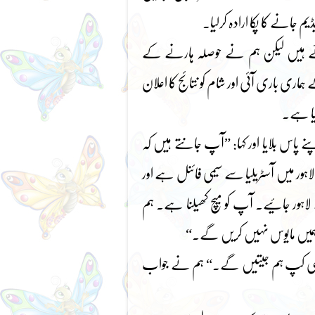
 جانے کا پکا ارادہ کرلیا۔
ے ہوئے ہیں لیکن ہم نے حوصلہ ہارنے کے
ے ہماری باری آئی اور شام کو نتائج کا اعلان
گیا ہے۔
 پاس بلایا اور کہا: ”آپ جانتے ہیں کہ
اہور میں آسٹریلیا سے سیمی فائنل ہے اور
لاہور جائیے۔ آپ کو میچ کھیلنا ہے۔ ہم
 ہمیں مایوس نہیں کریں گے۔“
عالمی کپ ہم جیتیں گے۔“ ہم نے جواب