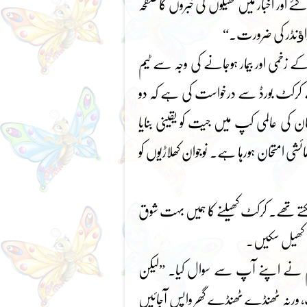
ے اور اخبار میں کھیلوں کی خبروں کا صفحہ
آل راﺅنڈر کی ضرورت۔“
یوں کے زخمی اور بیمار ہوجانے کی وجہ سے ٹیم
ے کرکٹ بورڈ سے درخواست کی ہے کہ دو
تان کی عالمی کپ میں جیت کو یقینی بنایا
مائشی امتحان ہورہا ہے۔ نوجوان کھلاڑیوں کو
کتے تھے۔ کرکٹ کھیلنے کا ہمیں بہت شوق
یں کھیل سکیں۔
؟“ ہم نے اپنے آپ سے سوال کیا۔ ”لیکن
، ورنہ ٹھنڈے ٹھنڈے گھر واپس آجائیں