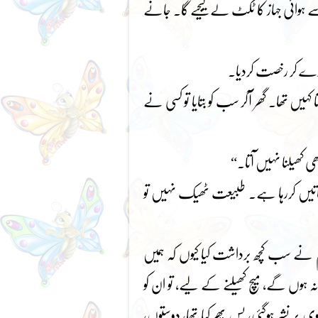
 ہوائی جہاز کا ٹکٹ لے لیجیے گا۔ جانے
دے کر رخصت کردیا۔
 کہیں تھا۔ گھر آکر سب کو بتایا تو کسی نے
ی کھیلنا نہیں آتا۔“
 باتیں کررہا ہے۔ طبیعت ٹھیک نہیں تو
 ہم نے سب کچھ برداشت کیا کیوں کہ ہمیں
وانہ ہوں گے، میچ کھیلنے کے لیے، تو ان کو
پر نشر ہوگئی، بس پھر کیا تھا، دوستوں،