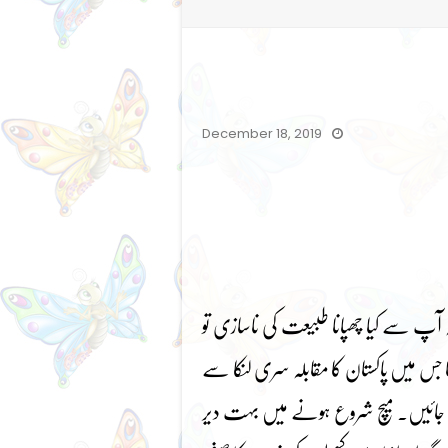
December 18, 2019
 آپ سے کیا چھپانا طبیعت کی ناسازی تو
 جس میں پاکستان کا مقابلہ سری لنکا سے
جائیں۔ میچ شروع ہونے میں بہت دیر