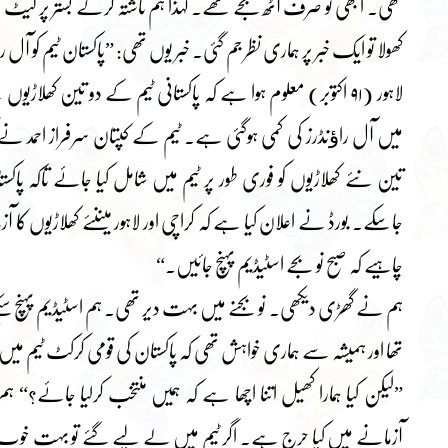
تھی۔ ابھی تو صرف آٹھ بجے تھے۔ لہٰذا ہم ناشتہ کرکے بستر پر لیٹ گئ
کھولا تو ایک خبر پر ہماری نظر جم گئی۔ خبر یوں تھی: ”پاکستان ٹیم کو 
لاہور (۹۱ اکتوبر) معلوم ہوا ہے کہ پاکستانی ٹیم کے دو تین کھلاڑ
میں آل راﺅنڈرز کی کمی ہوگئی ہے۔ ٹیم کے کپتان سرفراز احمد ن
تین نئے کھلاڑیوں کو فوری طور پر ٹیم میں شامل کیا جائے تاکہ پاکس
جاسکے۔ بورڈ نے اعلان کیا ہے کہ کراچی اور لاہور میںنئے کھلاڑیوں کا آز
چاہیے کہ صبح نو بجے اسٹیڈیم پہنچ جائیں۔“
ہم نے گھڑی دیکھی۔ نو بجنے میں بہت دیر تھی۔ ہم اسٹیڈیم پہنچ س
تھا اور ہمیشہ سے ہماری خواہش تھی کہ پاکستان کی قومی کرکٹ ٹیم م
”لیکن کیا ہمارا کھیل اتنا اچھا ہے کہ ہمیں منتخب کرلیا جائے
آزمانے میں کیا حرج ہے۔ اگر ٹیم میں لے لیے گئے تو بہت خوب