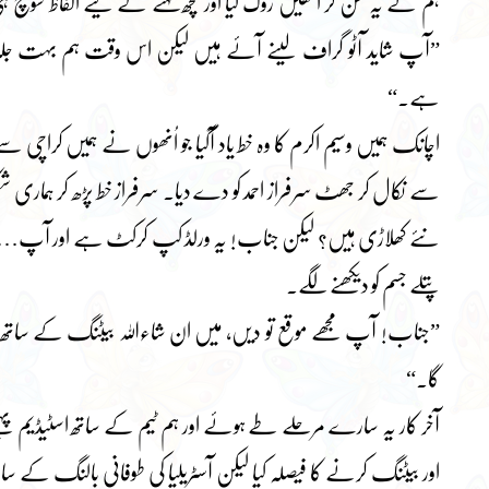
ہم نے یہ سن کر اُنھیں روک لیا اور کچھ کہنے کے لیے الفاظ سوچ
”آپ شاید آٹو گراف لینے آئے ہیں لیکن اس وقت ہم بہت جلد
ہے۔“
اچانک ہمیں وسیم اکرم کا وہ خط یاد آگیا جو اُنھوں نے ہمیں کراچی
سے نکال کر جھٹ سرفراز احمد کو دے دیا۔ سرفراز خط پڑھ کر ہماری
نئے کھلاڑی ہیں؟ لیکن جناب! یہ ورلڈ کپ کرکٹ ہے اور آپ….“
پتلے جسم کو دیکھنے لگے۔
”جناب! آپ مجھے موقع تو دیں، میں ان شاءاللہ بیٹنگ کے ساتھ 
گا۔“
آخر کار یہ سارے مرحلے طے ہوئے اور ہم ٹیم کے ساتھ اسٹیڈیم پہ
اور بیٹنگ کرنے کا فیصلہ کیا لیکن آسٹریلیا کی طوفانی بالنگ کے سام