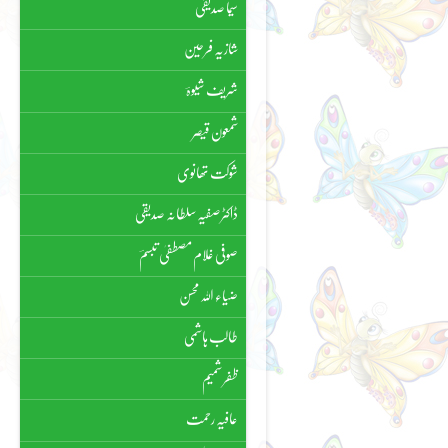
سیما صدیقی
شازیہ فرحین
شریف شیوہؔ
شمعون قیصر
شوکت تھانوی
ڈاکٹر صفیہ سلطانہ صدیقی
صوفی غلام مصطفیٰ تبسمؔ
ضیاء اللہ محسن
طالب ہاشمی
ظفر شمیم
عافیہ رحمت