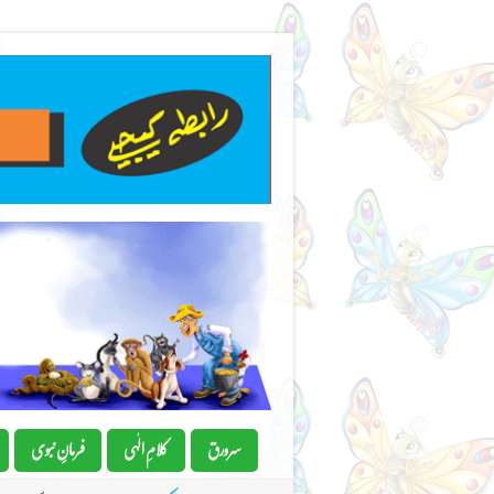
سرورق
کلامِ الٰہی
فرمانِِ نبوی