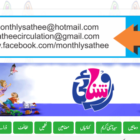
دعائیں
سیرۃ نبیٔ کریم
کہانیاں
مضامین
نظمیں
لطائف
ڈرام