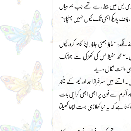
کھلاڑی بس میں بیٹھ رہے تھے جب ہم وہاں
رﺅف پاریکھ ابھی تک کیوں نہیں پہنچا؟“
گے: ”جاﺅ بھئی جاﺅ! اپنا کام کرو، کیوں
۔“ محمد حفیظ بس کی کھڑکی سے جھانک
بھی دانت نکال دیے۔
۔ اتنے میں سرفراز احمد اور ٹیم کے منیجر
اکرم سے فون پر ابھی ابھی کراچی بات
ہنا ہے کہ یہ نیا کھلاڑی بہت اچھا کھیلتا