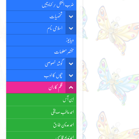
ضرب المثل / کہاوتیں
شخصیات
اسلامی نام
ویڈیوز
مختصر معلومات
گوشۂ خصوصی
بچوں کا ادب
قلم کاران
ابن آس
احمد حاطب صدیقی
احمد عدنان طارق
احمد ندیم قاسمی