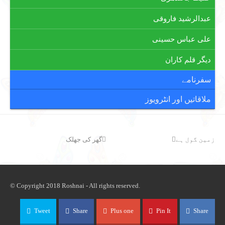
عبدالرشید فاروقی
علی عباس حسینی
دیگر قلم کاران
سفرنامے
ملاقاتیں اور انٹرویوز
next
زمین گول ہے
previous
گھر کی جھلک
post:
post:
© Copyright 2018 Roshnai - All rights reserved.
Tweet
Share
Plus one
Pin It
Share