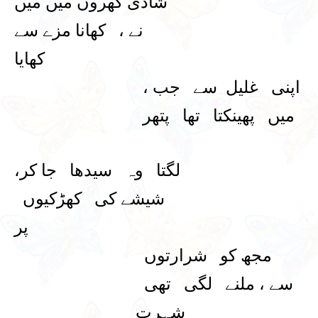
شادی گھروں میں میں
نے ، کھانا مزے سے
کھایا
اپنی غلیل سے جب ،
میں پھینکتا تھا پتھر
لگتا وہ سیدھا جا کر،
شیشے کی کھڑکیوں
پر
مجھ کو شرارتوں
سے ، ملنے لگی تھی
شہرت