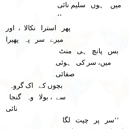
میں ہوں سلیم نائی
‘‘
پھر استرا نکالا ، اور
میرے سر پہ پھیرا
بس پانچ ہی منٹ
میں، سر کی ہوئی
صفائی
بچوں کے اک گروہ
سے ، بولا وہ گنجا
نائی
’’سر پر چپت لگا