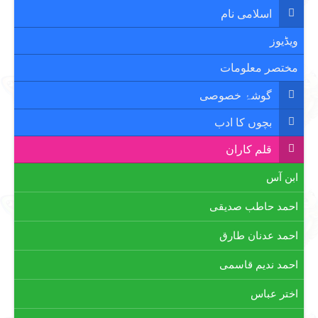
اسلامی نام
ویڈیوز
مختصر معلومات
گوشۂ خصوصی
بچوں کا ادب
قلم کاران
ابن آس
احمد حاطب صدیقی
احمد عدنان طارق
احمد ندیم قاسمی
اختر عباس