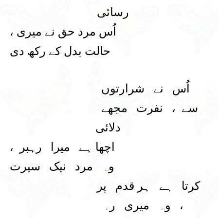
رسائی
اُس مرد حق نے میری ،
حالت بدل کے رکھ دی
اُس نے شرارتوں
سے ، نفرت مجھے
دلائی
اچھا ہے میرا رہبر ،
وہ مرد نیک سیرت
کرتا ہے ہر قدم پر
، وہ میری رہ