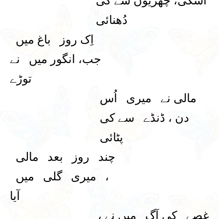
اسکی، چھڑیوں سے کی
دُھنائی
اِک روز باغ میں
جب، انگور میں نے
توڑے
مالی نے میری اُس
دن ، ڈنڈے سے کی
پٹائی
چند روز بعد مالی
، میری گلی میں
آیا
غصے کی آگ میں نے ،