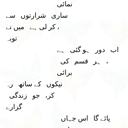
نمائی
ساری شرارتوں سے
، کر لی ہے میں نے
توبہ
اب دور ہو گئی ہے
، ہر قسم کی
برائی
نیکوں کے ساتھ رہ
کر، جو زندگی
گزارے
پائے گا اس جہاں