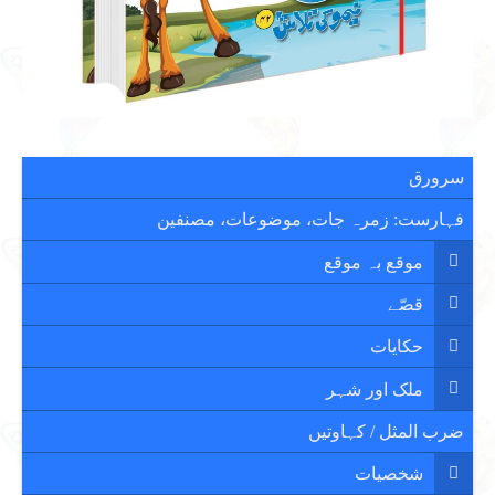
سرورق
فہارست: زمرہ جات، موضوعات، مصنفین
موقع بہ موقع
قصّے
حکایات
ملک اور شہر
ضرب المثل / کہاوتیں
شخصیات