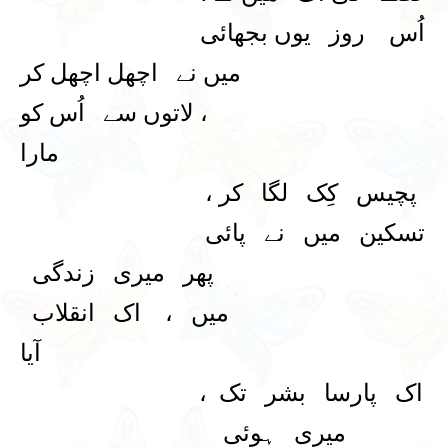
اُس روز یوں بجھائی
میں نے اچھل اچھل کر
، لاتوں سے اُس کو
مارا
پچیس کِک لگا کر ،
تسکین میں نے پائی
پھر میری زندگی
میں ، اک انقلاب
آیا
اک پارسا بشر تک ،
میری ہوئی