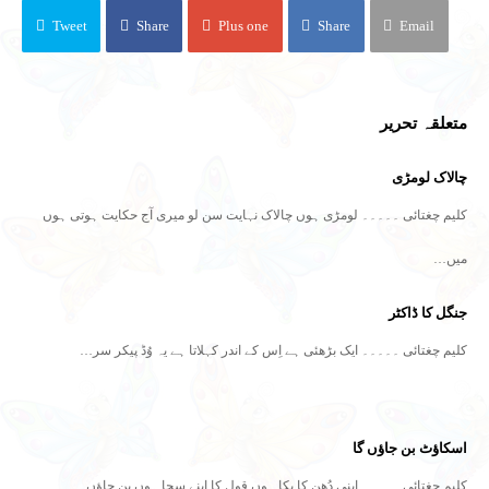
Tweet
Share
Plus one
Share
Email
متعلقہ تحریر
چالاک لومڑی
کلیم چغتائی ۔۔۔۔۔ لومڑی ہوں چالاک نہایت سن لو میری آج حکایت ہوتی ہوں
میں…
جنگل کا ڈاکٹر
کلیم چغتائی ۔۔۔۔۔ ایک بڑھئی ہے اِس کے اندر کہلاتا ہے یہ وُڈ پیکر سر…
اسکاؤٹ بن جاؤں گا
کلیم چغتائی ۔۔۔۔۔ اپنی دُھن کا پکا ہوں قول کا اپنے سچا ہوں بن جاؤں…