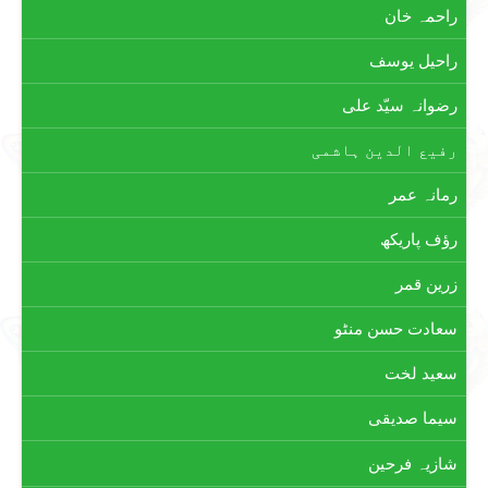
راحمہ خان
راحیل یوسف
رضوانہ سیّد علی
رفیع الدین ہاشمی
رمانہ عمر
رؤف پاریکھ
زرین قمر
سعادت حسن منٹو
سعید لخت
سیما صدیقی
شازیہ فرحین