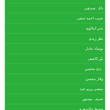
نائلہ صدیقی
نجیب احمد حنفی
نذیر انبالوی
نظر زیدی
نوشاد عادل
نیّر کاشف
ہدیٰ محسن
وقار محسن
منشی پریم چند
خدیجہ مستور
حفیظ جالندھری