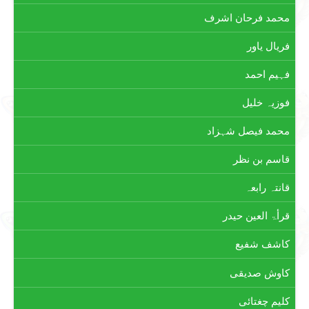
محمد فرحان اشرف
فریال یاور
فہیم احمد
فوزیہ خلیل
محمد فیصل شہزاد
قاسم بن نظر
قانتہ رابعہ
قرأۃ العین حیدر
کاشف شفیع
کاوش صدیقی
کلیم چغتائی