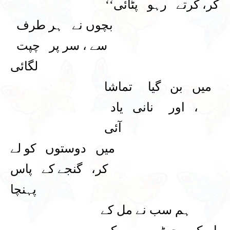
کر، کرتے رہو پٹائی‘‘
بچوں نے ہر طرف
سے ، سر پر چپت
لگائی
میں بن گیا تماشا
، اور نانی یاد
آئی
میں دوستوں کو لے
کر، گنجے کے پاس
پہنچا
ہم سب نے مل کے