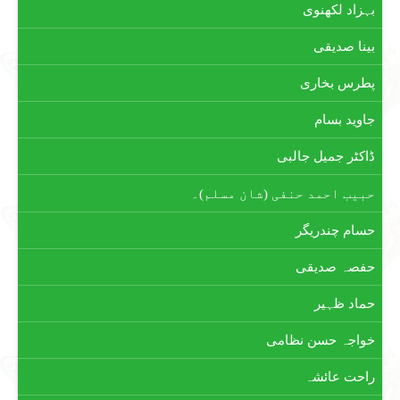
بہزاد لکھنوی
بینا صدیقی
پطرس بخاری
جاوید بسام
ڈاکٹر جمیل جالبی
حبیب احمد حنفی (شان مسلم)۔
حسام چندریگر
حفصہ صدیقی
حماد ظہیر
خواجہ حسن نظامی
راحت عائشہ