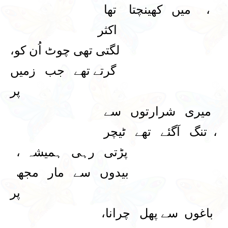
، میں کھینچتا تھا
اکثر
لگتی تھی چوٹ اُن کو،
گرتے تھے جب زمیں
پر
میری شرارتوں سے
، تنگ آگئے تھے ٹیچر
پڑتی رہی ہمیشہ ،
بیدوں سے مار مجھ
پر
باغوں سے پھل چرانا،