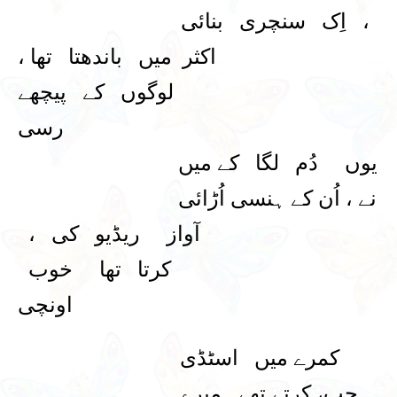
، اِک سنچری بنائی
اکثر میں باندھتا تھا ،
لوگوں کے پیچھے
رسی
یوں دُم لگا کے میں
نے ، اُن کے ہنسی اُڑائی
آواز ریڈیو کی ،
کرتا تھا خوب
اونچی
کمرے میں اسٹڈی
جب، کرتے تھے میرے