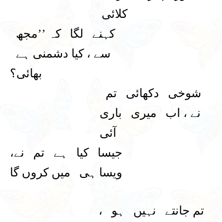
کلائی
کہنے لگا کہ ’’مجھ
سے ، کیا دشمنی ہے
بھائی؟
شوخی دکھائی تم
نے ، اب میری باری
آئی
جیسا کیا ہے تم نے،
ویسا ہی میں کروں گا
تم جانتے نہیں ہو ،