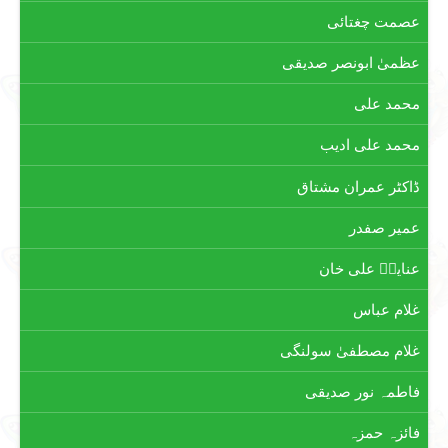
عصمت چغتائی
عظمیٰ ابونصر صدیقی
محمد علی
محمد علی ادیب
ڈاکٹر عمران مشتاق
عمیر صفدر
عنایتؔ علی خان
غلام عباس
غلام مصطفیٰ سولنگی
فاطمہ نور صدیقی
فائزہ حمزہ