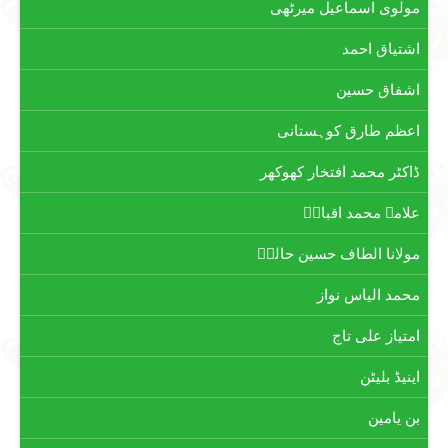
مولوی اسماعیل میرٹھی
اشتیاق احمد
اشفاق حسین
اعظم طارق کوہستانی
ڈاکٹر محمد افتخار کھوکھر
علامہ محمد اقبالؒ
مولانا الطاف حسین حالیؔ
محمد الیاس نواز
امتیاز علی تاج
اینیڈ بلیٹن
بن یامین