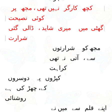
|
کچھ کارگر نہیں تھی ، مجھ پر
کوئی نصیحت
|
|
گھٹی میں میری شاید ، ڈالی گئی
|
شرارت
مجھ کو شرارتوں
سے ، آتی نہ تھی
کراہت
کپڑوں پہ دوسروں
کے، چھڑ کی ہے
روشنائی
اپنے قلم سے میں نے