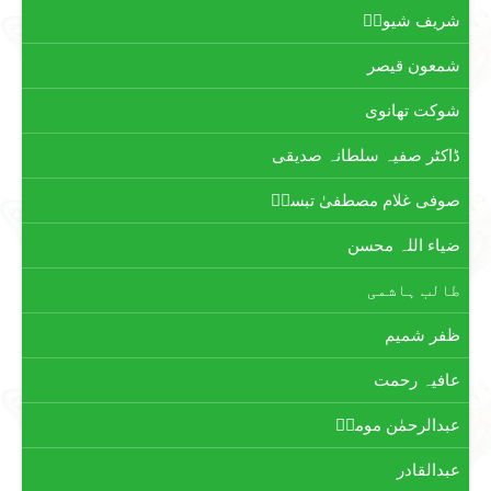
شریف شیوہؔ
شمعون قیصر
شوکت تھانوی
ڈاکٹر صفیہ سلطانہ صدیقی
صوفی غلام مصطفیٰ تبسمؔ
ضیاء اللہ محسن
طالب ہاشمی
ظفر شمیم
عافیہ رحمت
عبدالرحمٰن مومنؔ
عبدالقادر