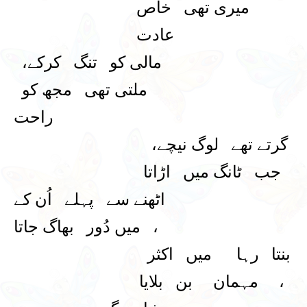
میری تھی خاص
عادت
مالی کو تنگ کرکے،
ملتی تھی مجھ کو
راحت
گرتے تھے لوگ نیچے،
جب ٹانگ میں اڑاتا
اٹھنے سے پہلے اُن کے
، میں دُور بھاگ جاتا
بنتا رہا میں اکثر
، مہمان بن بلایا