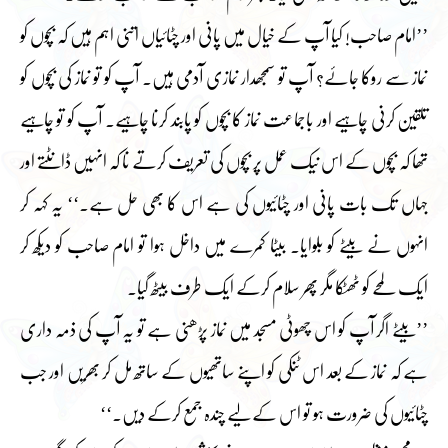
’’امام صاحب! کیا آپ کے خیال میں پانی اور چٹائیاں اتنی اہم ہیں کہ بچوں کو
نماز سے روکا جائے؟ آپ تو سمجھدار نمازی آدمی ہیں۔ آپ کو تو نماز کی بچوں کو
تلقین کرنی چاہیے اور باجماعت نماز کا بچوں کو پابند کرنا چاہیے۔ آپ کو تو چاہیے
تھا کہ بچوں کے اس نیک عمل پر بچوں کی تعریف کرتے نا کہ انہیں ڈانٹتے اور
جہاں تک بات پانی اور چٹائیوں کی ہے اس کا بھی حل ہے۔‘‘ یہ کہہ کر
انہوں نے بیٹے کو بلوایا۔ بیٹا کمرے میں داخل ہوا تو امام صاحب کو دیکھ کر
ایک لمحے کو ٹھٹکا مگر پھر سلام کرکے ایک طرف بیٹھ گیا۔
’’بیٹے اگر آپ کو اس چھوٹی مسجد میں نماز پڑھنی ہے تو یہ آپ کی ذمہ داری
ہے کہ نماز کے بعد اس ٹنکی کو اپنے ساتھیوں کے ساتھ مل کر بھریں اور جب
چٹائیوں کی ضرورت ہو تو اس کے لیے چندہ جمع کرکے دیں۔‘‘