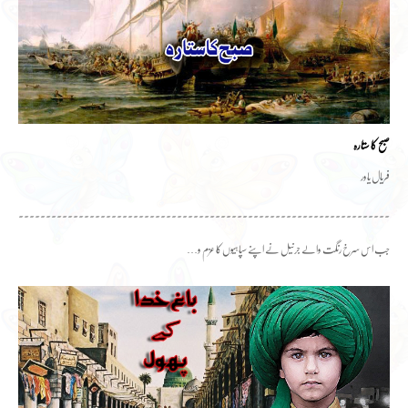
صبح کا ستارہ
فریال یاور
۔۔۔۔۔۔۔۔۔۔۔۔۔۔۔۔۔۔۔۔۔۔۔۔۔۔۔۔۔۔۔۔۔۔۔۔۔۔۔۔۔۔۔۔۔۔۔۔۔۔۔۔۔۔۔۔۔۔۔۔۔۔۔۔۔۔۔۔۔۔۔۔
جب اس سرخ رنگت والے جرنیل نے اپنے سپاہیوں کا عزم و…