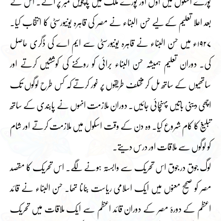
پورے اسکول میں اوّل اور پورے ملک میں پانچویں نمبر پر آئے۔ اس کے
بعد اعلا تعلیم کے لیے حسن البناء نے مصر کی قاہرہ یونیورسٹی کا انتخاب کیا۔
۱۹۲۷ء میں حسن البناء نے قاہرہ یونیورسٹی سے ایم اے کی ڈگری حاصل
کی۔ دوران تعلیم ہمیشہ حسن البناء برائی کو روکنے کی کوششیں کرتے اور
ساتھیوں کے ساتھ مل کر مختلف طریقوں پر غور کرتے کہ کس طرح لوگوں تک
اچھی دینی باتیں پہنچائی جائیں۔ دوران ملازمت انہوں نے پابندی کے ساتھ
تبلیغ کا کام شروع کیا۔ وہ دن کے وقت اسکول میں ملازمت کرتے اور شام
کو لوگوں سے ملاقات اور درس دیتے۔
لوگ جوق در جوق اس تحریک سے وابستہ ہونے لگے۔ اس تحریک کا مقصد
مصر کو صحیح معنوں میں ایک اسلامی ریاست بنانا تھا۔ حسن البناء نے قائد
اعظم کے دورۂ مصر کے دوران قائد اعظم سے ایک ملاقات میں تحریک