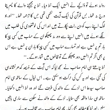
روانہ ہوئے تو ڈاکیے نے انہیں ایک خط دیا۔ خط پر بھیجنے والے کا نام پتا
درج نہ تھا۔ بس قرآن کی ایک آیت لکھی تھی جس کا ترجمہ تھا۔ ’’اور جو
لوگ اپنے رب کو دن رات پکارتے ہیں اور اس کی خوشنودی کی طلب میں
لگے ہوئے ہیں انہیں اپنے سے دور نہ پھینکو ان کے حساب میں کسی چیز کا
بار تم پر نہیں ہے اور تمہارے حساب میں کسی چیز کا بار ان پر نہیں ہے اس
پر بھی اگر تم انہیں دور پھینکو گے تو ظالموں میں شمار ہوگے۔‘‘
خط پڑھتے ہی امام صاحب نے سمجھ لیا کہ اس آیت کے ذریعہ کدھر نشاندہی
کی گئی ہے اور یہ کس کی حرکت ہو سکتی ہے۔ اس خیال کے ساتھ ہی امام
صاحب سیدھا اس لڑکے کے والد کی طرف گئے اور وہ خط انہیں دکھایا۔
ساتھ ہی سارا واقعہ بھی سنایا۔ لڑکے کے والد نے سکون سے ساری باتیں
سنیں اور خط کا مطالعہ بھی کیا۔ پھر امام صاحب سے مخاطب ہوئے۔