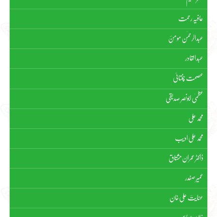
عافیہ رحمت
عبدالرحمٰن مومنؔ
عبدالقادر
عصمت چغتائی
عظمیٰ ابونصر صدیقی
محمد علی
محمد علی ادیب
ڈاکٹر عمران مشتاق
عمیر صفدر
عنایتؔ علی خان