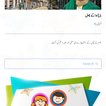
باغ خدا کے پھول
فریال یاور
۔۔۔۔۔۔۔۔۔۔۔۔۔۔۔۔۔۔۔۔۔۔۔۔۔۔۔۔۔۔۔۔۔۔۔۔۔۔۔۔۔۔۔۔۔۔۔۔۔۔۔۔۔۔۔۔۔۔۔۔۔۔۔۔۔۔۔۔۔۔۔۔
چھوٹے بچوں کے ساتھ پیارے بنی صلی اللہ علیہ وسلم کی محبت…
Search
Submit