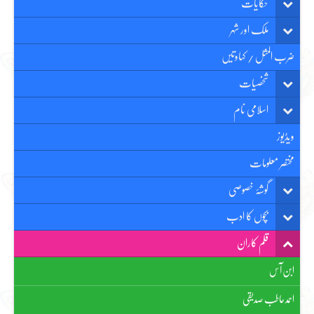
حکایات
ملک اور شہر
ضرب المثل / کہاوتیں
شخصیات
اسلامی نام
ویڈیوز
مختصر معلومات
گوشۂ خصوصی
بچوں کا ادب
قلم کاران
ابن آس
احمد حاطب صدیقی