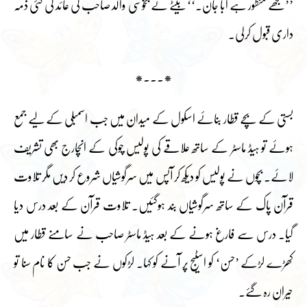
’’مجھے منظور ہے ابا جان۔‘‘ بیٹے نے بخوشی والد صاحب کی عائد کی گئی ذمہ
داری قبول کرلی۔
*۔۔۔*
بستی کے بچے قطار بنائے اسکول کے میدان میں جب اسمبلی کے لیے جمع
ہوئے تو ہیڈ ماسٹر کے ساتھ علاقے کی پولیس چوکی کے انچارج بھی تشریف
لائے۔ بچوں نے پولیس کو دیکھ کر آپس میں سرگوشیاں شروع کر دیں مگر تلاوت
قرآن پاک کے ساتھ سرگوشیاں بند ہوگئیں۔ تلاوت قرآن کے بعد درس دیا
گیا۔ درس سے فارغ ہونے کے بعد ہیڈ ماسٹر صاحب نے سامنے قطار میں
کھڑے لڑکے ’حسن‘ کو اسٹیج پر آنے کو کہا۔ لڑکوں نے جب حسن کا نام سنا تو
حیران رہ گئے۔