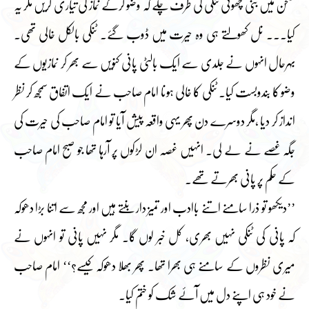
صحن میں بنی چھوٹی ٹنکی کی طرف چلے کہ وضو کرکے نماز کی تیاری کریں مگر یہ
کیا۔۔۔ نل کھولتے ہی وہ حیرت میں ڈوب گئے۔ ٹنکی بالکل خالی تھی۔
بہرحال انہوں نے جلدی سے ایک بالٹی پانی کنویں سے بھر کر نمازیوں کے
وضو کا بندوبست کیا۔ ٹنکی کا خالی ہونا امام صاحب نے ایک اتفاق سمجھ کر نظر
انداز کر دیا ،مگر دوسرے دن پھر یہی واقعہ پیش آیا تو امام صاحب کی حیرت کی
جگہ غصے نے لے لی۔ انہیں غصہ ان لڑکوں پر آرہا تھا جو صبح امام صاحب
کے حکم پر پانی بھرتے تھے۔
’’دیکھو تو ذرا سامنے اتنے باادب اور تمیز دار بنتے ہیں اور مجھ سے اتنا بڑا دھوکہ
کہ پانی کی ٹنکی نہیں بھری، کل خبر لوں گا۔ مگر نہیں پانی تو انہوں نے
میری نظروں کے سامنے ہی بھرا تھا۔ پھر بھلا دھوکہ کیسے؟‘‘ امام صاحب
نے خود ہی اپنے دل میں آئے شک کو ختم کیا۔