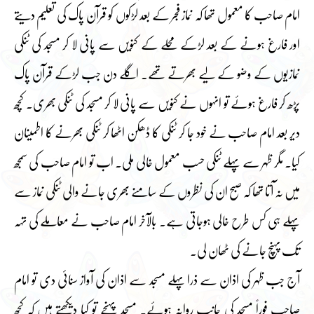
امام صاحب کا معمول تھا کہ نماز فجر کے بعد لڑکوں کو قرآن پاک کی تعلیم دیتے
اور فارغ ہونے کے بعد لڑکے محلے کے کنویں سے پانی لا کر مسجد کی ٹنکی
نمازیوں کے وضو کے لیے بھرتے تھے۔ اگلے دن جب لڑکے قرآن پاک
پڑھ کر فارغ ہوئے تو انہوں نے کنویں سے پانی لا کر مسجد کی ٹنکی بھری۔ کچھ
دیر بعد امام صاحب نے خود جا کر ٹنکی کا ڈھکن اٹھا کر ٹنکی بھرنے کا اطمینان
کیا۔ مگر ظہر سے پہلے ٹنکی حسب معمول خالی ملی۔ اب تو امام صاحب کی سمجھ
میں نہ آتا تھا کہ صبح ان کی نظروں کے سامنے بھری جانے والی ٹنکی نماز سے
پہلے ہی کس طرح خالی ہوجاتی ہے۔ بالآخر امام صاحب نے معاملے کی تہہ
تک پہنچ جانے کی ٹھان لی۔
آج جب ظہر کی اذان سے ذرا پہلے مسجد سے اذان کی آواز سنائی دی تو امام
صاحب فوراً مسجد کی جانب روانہ ہوئے۔ مسجد پہنچے تو کیا دیکھتے ہیں کہ کچھ