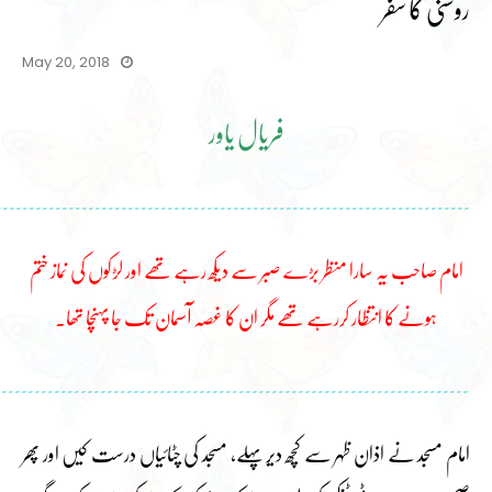
روشنی کا سفر
May 20, 2018
فریال یاور
۔۔۔۔۔۔۔۔۔۔۔۔۔۔۔۔۔۔۔۔۔۔۔۔۔۔۔۔۔۔۔۔۔۔۔۔۔۔۔۔۔۔۔۔۔۔۔۔۔۔۔۔۔۔۔۔۔۔۔۔۔۔۔۔۔۔۔۔۔۔۔۔
امام صاحب یہ سارا منظر بڑے صبر سے دیکھ رہے تھے اور لڑکوں کی نماز ختم
ہونے کا انتظار کررہے تھے مگر ان کا غصہ آسمان تک جا پہنچا تھا۔
۔۔۔۔۔۔۔۔۔۔۔۔۔۔۔۔۔۔۔۔۔۔۔۔۔۔۔۔۔۔۔۔۔۔۔۔۔۔۔۔۔۔۔۔۔۔۔۔۔۔۔۔۔۔۔۔۔۔۔۔۔۔۔۔۔۔۔۔۔۔۔۔
امام مسجد نے اذان ظہر سے کچھ دیر پہلے، مسجد کی چٹائیاں درست کیں اور پھر