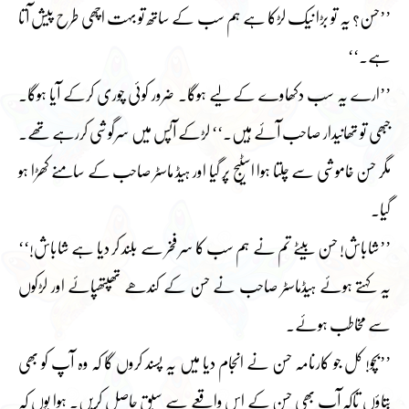
’’حسن؟ یہ تو بڑا نیک لڑکا ہے ہم سب کے ساتھ تو بہت اچھی طرح پیش آتا
ہے۔‘‘
’’ارے یہ سب دکھاوے کے لیے ہوگا۔ ضرور کوئی چوری کرکے آیا ہوگا۔
جبھی تو تھانیدار صاحب آئے ہیں۔‘‘ لڑکے آپس میں سرگوشی کررہے تھے۔
مگر حسن خاموشی سے چلتا ہوا اسٹیج پر گیا اور ہیڈ ماسٹر صاحب کے سامنے کھڑا ہو
گیا۔
’’شاباش! حسن بیٹے تم نے ہم سب کا سر فخر سے بلند کر دیا ہے شاباش!‘‘
یہ کہتے ہوئے ہیڈماسٹر صاحب نے حسن کے کندھے تھپتھپائے اور لڑکوں
سے مخاطب ہوئے۔
’’بچو! کل جو کارنامہ حسن نے انجام دیا میں یہ پسند کروں گا کہ وہ آپ کو بھی
بتاؤں تاکہ آپ بھی حسن کے اس واقعے سے سبق حاصل کریں۔ ہوا یوں کہ