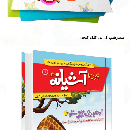
ممبرشپ کے لیے کلک کیجیے