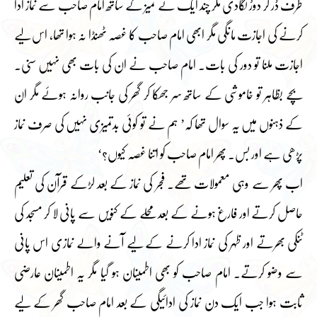
طرف ڈر کر دوڑ لگادی مگر چند ایک نے تمیز کے ساتھ امام صاحب سے نماز ادا
کرنے کی اجازت مانگی مگر ابھی امام صاحب کا غصہ ٹھنڈا نہ ہوا تھا، اس لیے
اجازت ملنا تو دور کی بات۔ امام صاحب نے ان کی بات بھی نہیں سنی۔
بچے بظاہر تو خاموشی کے ساتھ سر جھکا کر گھر کی جانب روانہ ہوئے مگر ان
کے ذہنوں میں یہ سوال تھا کہ’ ہم نے تو کوئی بدتمیزی نہیں کی صرف نماز
پڑھی ہے اور بس۔ پھر امام صاحب کو اتنا غصہ کیوں؟‘
اب پھر سے وہی معمولات تھے۔ فجر کی نماز کے بعد لڑکے قرآن کی تعلیم
حاصل کرتے اور فارغ ہونے کے بعد محلے کے کنویں سے پانی لا کر مسجد کی
ٹنکی بھرتے اور ظہر کی نماز ادا کرنے کے لیے آنے والے نمازی اس پانی
سے وضو کرتے۔ امام صاحب کو بھی اطمینان ہو گیا مگر یہ اطمینان عارضی
ثابت ہوا جب ایک دن نماز کی ادائیگی کے بعد امام صاحب گھر کے لیے