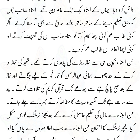
داخل کروادیا۔ یہاں کے استاد ایک نیک عالم دین تھے۔ استاد صاحب بچوں
کو دینی تعلیم دینے کے ساتھ ساتھ اچھے اخلاق سے بھی آراستہ کرتے۔ اگر
کوئی طالب علم کوئی اچھا کام کرتا تو استاد صاحب اس کی تعریف کرتے اور
کوئی اچھا انعام اس طالب علم کو دیتے۔
حسن البناء بچپن ہی سے نماز روزے کی پابندی کرتے تھے۔ تہجد کی نماز ادا
کرنے کے بعد چھوٹے بھائی عبدالرحمن کو نماز فجر کے لیے جگاتے اور نماز
کے بعد صبح پانچ بجے سے چھ بجے تک قرآن کریم کی تلاوت کرتے ۔ چھ
سے سات بجے تک تفسیر و حدیث کا مطالعہ کرتے پھر مدرسے چلے جاتے۔
حسن البناء نے مڈل کی تعلیم حاصل کرنے کے بعد ٹیچرز ٹریننگ کورس مکمل
کیا۔ ٹیچر ٹریننگ کا امتحان حسن البناء نے بہت اعلا نمبروں سے پاس کیا اور