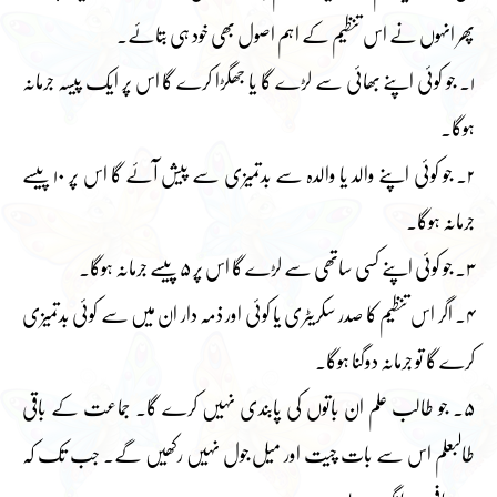
پھر انہوں نے اس تنظیم کے اہم اصول بھی خود ہی بتائے۔
۱۔ جو کوئی اپنے بھائی سے لڑے گا یا جھگڑا کرے گا اس پر ایک پیسہ جرمانہ
ہوگا۔
۲۔ جو کوئی اپنے والد یا والدہ سے بدتمیزی سے پیش آئے گا اس پر ۱۰ پیسے
جرمانہ ہوگا۔
۳۔ جو کوئی اپنے کسی ساتھی سے لڑے گا اس پر ۵ پیسے جرمانہ ہوگا۔
۴۔ اگر اس تنظیم کا صدر سکریٹری یا کوئی اور ذمہ دار ان میں سے کوئی بدتمیزی
کرے گا تو جرمانہ دوگنا ہوگا۔
۵۔ جو طالب علم ان باتوں کی پابندی نہیں کرے گا۔ جماعت کے باقی
طالبعلم اس سے بات چیت اور میل جول نہیں رکھیں گے۔ جب تک کہ