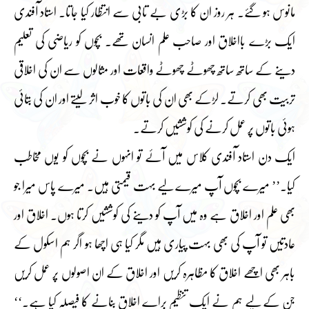
مانوس ہو گئے۔ ہر روز ان کا بڑی بے تابی سے انتظار کیا جاتا۔ استاد آفندی
ایک بڑے بااخلاق اور صاحب علم انسان تھے۔ بچوں کو ریاضی کی تعلیم
دینے کے ساتھ ساتھ چھوٹے چھوٹے واقعات اور مثالوں سے ان کی اخلاقی
تربیت بھی کرتے۔ لڑکے بھی ان کی باتوں کا خوب اثر لیتے اور ان کی بتائی
ہوئی باتوں پر عمل کرنے کی کوششیں کرتے۔
ایک دن استاد آفندی کلاس میں آئے تو انہوں نے بچوں کو یوں مخاطب
کیا۔’’ میرے بچوں آپ میرے لیے بہت قیمتی ہیں۔ میرے پاس میرا جو
بھی علم اور اخلاق ہے وہ میں آپ کو دینے کی کوششیں کرتا ہوں۔ اخلاق اور
عادتیں تو آپ کی بھی بہت پیاری ہیں مگر کیا ہی اچھا ہو اگر ہم اسکول کے
باہر بھی اچھے اخلاق کا مظاہرہ کریں اور اخلاق کے ان اصولوں پر عمل کریں
جن کے لیے ہم نے ایک تنظیم براے اخلاق بنانے کا فیصلہ کیا ہے۔‘‘