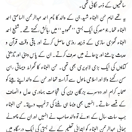
ساتھیوں کے ذمہ لگائی تھی۔
یہ تھے امام حسن البناء شہید ؒ جن کے والد کا نام احمد عبدالرحمن الساعتی احمد
البناء تھا۔ جو مصر کی ایک بستی ’’محمودیہ‘‘ میں رہائش رکھتے تھے۔ شفیع احمد
البناء گھڑی سازی کے ذریعہ روزی حاصل کرتے اور باقی وقت قرآن و
حدیث پڑھنے اور پڑھانے میں صرف کرتے۔ ان کے پاس دینی اور تاریخی
کتابوں کی ایک بڑی لائبریری بھی تھی۔ حسن البناء کا گھرانہ دیہاتی رہن
سہن رکھنے والا اور اسلامی ماحول سے آراستہ تھا اور حسن کے والد اپنے بیٹے کو
صحابہ کرام اور دوسرے بزرگان دین کی شجاعت بہادری عدل و انصاف
کے قصے سناتے۔ انہیں بھی ویسا ہی بننے کی ترغیب دیتے۔ حسن البناء
جب سات سال کے ہوئے تو والد صاحب نے انہیں اور ان کے چھوٹے
بھائی عبدالرحمن البناء کو ابتدائی تعلیم کے لیے بستی کی ایک درسگاہ میں