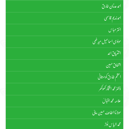
احمد عدنان طارق
احمد ندیم قاسمی
اختر عباس
مولوی اسماعیل میرٹھی
اشتیاق احمد
اشفاق حسین
اعظم طارق کوہستانی
ڈاکٹر محمد افتخار کھوکھر
علامہ محمد اقبالؒ
مولانا الطاف حسین حالیؔ
محمد الیاس نواز