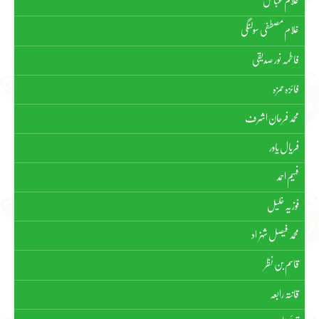
غلام عباس
غلام مصطفیٰ سولنگی
فاطمہ نور صدیقی
فائزہ حمزہ
محمد فرحان اشرف
فریال یاور
فہیم احمد
فوزیہ خلیل
محمد فیصل شہزاد
قاسم بن نظر
قانتہ رابعہ