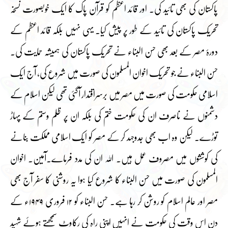
پاکستان کی بھی تائید کی۔ اور قائد اعظم کو قرآن پاک کا ایک خوبصورت نسخہ
تحریک پاکستان کی تائید کے طور پر پیش کیا۔ یہی نہیں بلکہ قائد اعظم کے
دورۂ مصر کے بعد بھی حسن البناء نے تحریک پاکستان کی ہمیشہ حمایت کی۔
حسن البناء نے جو تحریک اخوان المسلمون کی صورت میں شروع کی، آج ایک
اسلامی حکومت کی صورت میں مصر میں برسراقتدار آگئی تھی لیکن اسلام کے
دشمنوں نے ناصرف ان کی حکومت ختم کی بلکہ ان پر ظلم وستم کے پہاڑ
توڑے۔ لیکن وہ اب بھی جدوجہد کر کے مصر کو ایک اسلامی مملکت بنانے
کی کوششوں میں مصروف عمل ہیں۔ اللہ ان کی مدد فرماے۔آمین۔ اخوان
المسلمون کی صورت میں حسن البناء کا شروع کیا ہوا یہ روشنی کا سفر آج بھی
مصر اور عالم اسلام کو روشن کر رہا ہے۔ حسن البناء کو ۱۲ فروری ۱۹۴۹ء کے
دن اس وقت کی حکومت نے انہیں اپنی راہ کی رکاوٹ سمجھتے ہوئے شہید