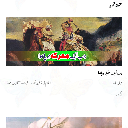
متعلقہ تحریر
جب ایک معرکہ برپا ہوا
فریال یاور ۔۔۔۔۔۔۔۔۔۔۔۔۔۔۔۔۔۔۔۔۔۔۔۔۔۔۔۔۔۔۔۔۔۔۔ اسلام کی پہلی جنگ ’’غزوۂ بدر‘‘کا ایمان افروز
تذکرہ۔ …