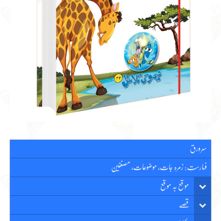
سرورق
فہارست: زمرہ جات، موضوعات، مصنفین
موقع بہ موقع
قصّے