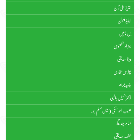
امتیاز علی تاج
اینیڈ بلیٹن
بن یامین
بہزاد لکھنوی
بینا صدیقی
پطرس بخاری
جاوید بسام
ڈاکٹر جمیل جالبی
حبیب احمد حنفی (شان مسلم)۔
حسام چندریگر
حفصہ صدیقی