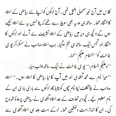
کلاس میں آج غیر معمولی ہلچل تھی۔ آج لڑکوں کو اپنے نئے ریاضی کے استاد
کا انتظار تھا۔ ساتھ ہی وہ یہ بھی سوچ رہے تھے کہ پتا نہیں یہ نئے استاد کیسے
ہوں گے؟ کچھ ہی دیر میں ریاضی کے استاد تشریف لے آئے اور لڑکوں کا
انتظار اور تجسس ایک ساتھ ہی ختم ہوگیا۔ جب استاد صاحب نے مسکرا کر پوری
جماعت کو’ ’السلام علیکم‘ ‘کہا۔
’’وعلیکم السلام!‘‘ پوری جماعت نے ایک ساتھ جواب دیا۔
’’میرا نام ہے محمد آفندی اور میں آپ کا نیا ریاضی کا استاد ہوں۔‘‘ استاد
صاحب نے بلاتکلف اپنا نام بچوں کو بتایا پھر لڑکوں سے باری باری ان کے
نام معلوم کیے۔ کچھ دیر تعارف کے بعد استاد آفندی نے ریاضی پڑھانا شروع
کی۔ ان کا انداز بہت دلنشین تھا۔ لڑکے بہت جلد ہی استاد آفندی سے