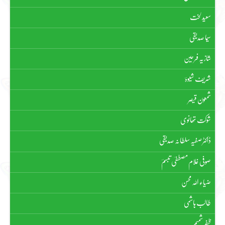
سعید لخت
سیما صدیقی
شازیہ فرحین
شریف شیوہؔ
شمعون قیصر
شوکت تھانوی
ڈاکٹر صفیہ سلطانہ صدیقی
صوفی غلام مصطفیٰ تبسمؔ
ضیاء اللہ محسن
طالب ہاشمی
ظفر شمیم