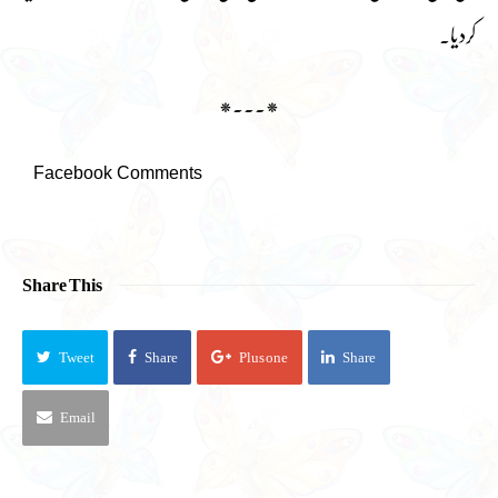
کردیا۔
*۔۔۔*
Facebook Comments
Share This
Tweet
Share
Plus one
Share
Email