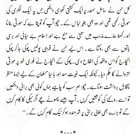
کل حسن نے ساحل سمندر پر ایک کشتی کھڑی دیکھی جس پہ ایک لکڑی کی
مورتی رکھی تھی اور وہ بھی بغیر لباس کے۔ بچو! آپ کو تو پتا ہے کہ مورتی بنانا
اور رکھنا ہمارے مذہب میں سختی سے منع ہے اور اسلام بے حیائی اور بری
باتوں سے بھی روکتا ہے۔ اس لیے حسن نے قریبی پولیس چوکی جا کر چوکی
انچارج کو اس واقعہ کی اطلاع دی۔ چوکی کے انچارج نے فوری طور پر مورتی
اتروانے کا حکم دیا۔ کیونکہ ایک غیرت مند اور با حیا مسلمان کے لیے ایسا منظر
ناقابل برداشت ہوتاہے۔ بچو! ہم سب کو چاہیے جہاں کوئی بھی برائی دیکھیں
تو اسے روکنے کی کوششیں کریں۔ آپ جیسے چھوٹے بچے اگر نیکی کا کام کریں
گے تو بڑے بھی اپنی برائی پر شرمندہ ہو کر نیک کام کریں گے۔‘‘
*۔۔۔*