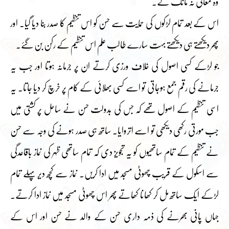
وہ معافی نہ مانگ لے۔
اس کے بعد تمام لڑکوں کی حمایت سے حسن کو اس تنظیم کا صدر بنا دیا گیا۔ اور
پھر دیکھتے ہی دیکھتے بہت سارے طالب علم اس تنظیم کے رکن بن گئے۔
جو لڑکے کسی اصول کی خلاف ورزی کرتے ان پر جرمانہ ہوتا اور جب یہ
جرمانے کی رقم جمع ہوجاتی تو اسے کسی بھلائی کے کام پر خرچ کر دیا جاتا۔ یہ
اسی تنظیم کے اصول تھے کہ جس کی بدولت حسن نے ساحل پر کشتی میں
جب مورتی رکھی دیکھی تو اسے اتروایا۔ ساتھ ہی صدر ہونے کی وجہ سے حسن
نے تنظیم کے تمام ساتھیوں کو یہ تجویز دی کہ تمام ساتھی ظہر کی نماز باقاعدگی
سے اسکول کے قریب چھوٹی مسجد میں ادا کریں۔ نماز سے کچھ دیر پہلے تمام
لڑکے ایک ساتھ مل کر کھانا کھاتے پھر اس چھوٹی مسجد میں نماز ادا کرتے۔
جہاں پانی بھرنے کی ذمہ داری حسن کے والد نے حسن اور اس کے