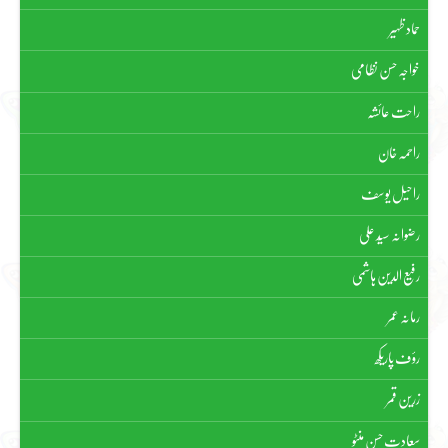
حماد ظہیر
خواجہ حسن نظامی
راحت عائشہ
راحمہ خان
راحیل یوسف
رضوانہ سیّد علی
رفیع الدین ہاشمی
رمانہ عمر
رؤف پاریکھ
زرین قمر
سعادت حسن منٹو