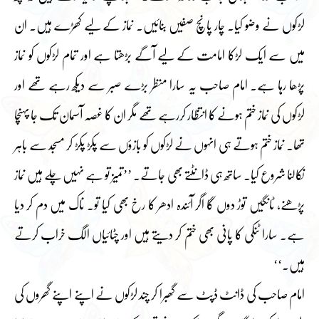
لڑکوں نے وضو کیا۔ چار پانچ صفیں بنائیں۔ نماز کے لیے کھڑے ہیں۔ ان
میں سے ایک لڑکا امامت کے لیے آگے بڑھتا ہے اور تمام لڑکوں کو نماز
پڑھا رہا ہے۔ امام صاحب یہ سارا منظر بڑے صبر سے دیکھ رہے تھے اور
لڑکوں کی نماز ختم ہونے کا انتظار کررہے تھے مگر ان کا غصہ آسمان تک جا پہنچا
تھا۔ نماز ختم ہوتے ہی انہوں نے لڑکوں کو بازؤں سے پکڑ پکڑ کر مسجد سے باہر
نکالنا شروع کیا۔ ساتھ ہی ڈانٹتے بھی جاتے۔ ’’تمیز تو ہے نہیں چلے ہیں نماز
پڑھنے، ٹانگیں توڑ دوں گا اگر آئندہ ادھر کا رخ بھی کیا تو۔ ناک میں دم کر دیا
ہے۔ سارا ٹنکی کا پانی بھی ختم کر دیتے ہیں اور چٹائیاں الگ خراب کرتے
ہیں۔‘‘
امام صاحب کی ڈانٹ ڈپٹ سے گھبرا کر چند لڑکوں نے اپنے اپنے گھروں کی