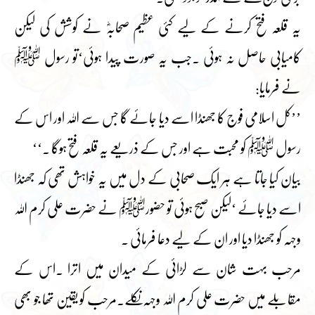
یہ قلعہ فتح کرنے کے لیے کئی عظیم صحابہؓ نے کوشش کی لیکن
کامیابی حاصل نہ ہوئی ۔جب یہ صورت پیدا ہوئی‘تو رسول ﷺ
نے فرمایا:
’’کل اسلامی فوج کا جھنڈا اسے دیا جائے گا جس سے اللہ اور اس کے
رسول ﷺ کو محبت ہے اور جس کے ذریعے یہ قلعہ فتح ہوگا ۔‘‘
بیان کیا جاتا ہے ہر ایک صحابی کے دل میں یہ خواہش تھی کہ جھنڈا
اسے دیا جائے ‘لیکن صبح ہوئی تو حضورﷺ نے حضرت علی کرم اللہ
وجہہ کو جھنڈا دیا اور ان کے لیے دعا فرمائی ۔
مرحب بہت شان سے لڑائی کے میدان میں اترا ۔اس کے
مقابلے میں حضرت علی کرم اللہ وجہہ نکلے۔مرحب کو یقین تھا جو بھی