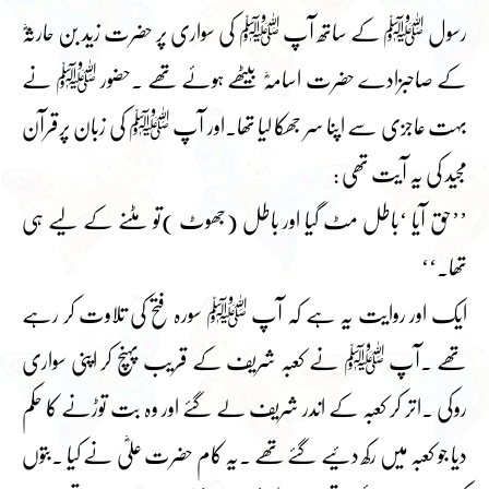
رسول ﷺ کے ساتھ آپ ﷺ کی سواری پر حضرت زید بن حارثہؓ
کے صاحبزادے حضرت اسامہؓ بیٹھے ہوئے تھے ۔حضور ﷺ نے
بہت عاجزی سے اپنا سر جھکا لیا تھا۔اور آپ ﷺ کی زبان پرقرآن
مجید کی یہ آیت تھی :
’’حق آیا ‘باطل مٹ گیا اور باطل (جھوٹ )تو مٹنے کے لیے ہی
تھا۔‘‘
ایک اور روایت یہ ہے کہ آپ ﷺ سورہ فتح کی تلاوت کر رہے
تھے ۔آپ ﷺ نے کعبہ شریف کے قریب پہنچ کر اپنی سواری
روکی ۔اتر کر کعبہ کے اندر شریف لے گئے اور وہ بت توڑنے کا حکم
دیا جو کعبہ میں رکھ دئیے گئے تھے ۔یہ کام حضرت علیؓ نے کیا ۔بتوں