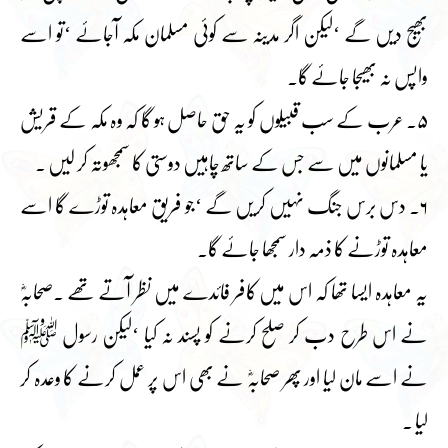
بھیج دیں گے ‘لیکن اگر مدینہ سے کوئی مسلمان مکہ آجائے ‘تو اسے
واپس نہ بھیجا جائے گا۔
۵۔ عرب کے سب قبیلوں کو یہ حق حاصل ہو گا کہ وہ مکہ کے قریش
یا مسلمانوں میں سے جس کے ساتھ چاہیں دوستی کا سمجھوتہ کر لیں ۔
۶۔ دس برس جنگ نہیں کریں گے ‘جو فریق معاہدہ توڑے گا اسے
معاہدہ توڑنے کا ذمہ دار سمجھا جائے گا۔
یہ معاہدہ ایسا تھا کہ اس میں کافر فائدے میں نظر آتے تھے ۔صحابہؓ
نے اس طرح دب کر صلح کرنے کو پسند نہ کیا ‘لیکن رسول ﷺ
نے اسے مان لیا اور پھر صحابہؓ نے بھی اس پر عمل کرنے کا وعدہ کر
لیا ۔