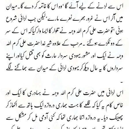
اس سے لڑنے کے لیے آئے گا ‘وہ اس کا خاتمہ کر دے گا۔میدان
میں آکر اس نے غرور بھرے نعرے مارے‘لیکن جب لڑائی شروع
ہوئی ‘تو حضرت علی کرم اللہ وجہہ نے تلوار کا ایسا وار کیا کہ اس کے سر
کے دو ٹکڑے ہوگئے ۔مرحب کے علاوہ شیر خدا حضرت علی کرم اللہ
وجہہ نے ایک اور مشہور یہودی سردار حارث کو بھی قتل کیااور اپنے
سرداروں کا یہ حال دیکھ کر یہودی لڑائی کے میدان سے بھاگنے لگے
۔
اس لڑائی میں حضرت علی کرم اللہ وجہہ نے بہادری کا ایک اور
خاص کام یہ کیا کہ قلعے کا بہت بھاری دروازہ ایک ہاتھ سے اکھاڑ کر
پھینک دیا۔یہ دروازہ اتنا بھاری تھا کہ کئی آدمی مل کر مشکل سے