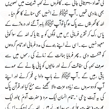
کی تعداد ۳۶۰بتائی جاتی ہے۔کافروں نے کعبہ شریف میں تصویریں
بھی بنا دی تھیں ۔آپ ﷺ نے انہیں بھی مٹانے کا حکم دیا ۔
اللہ کا گھر بتوں سے پاک ہو گیا تو آپﷺ باہر آگئے اور دروازے کے
پاس رک کر تقریر فرمائی جس میں لوگوں کو یہ بتا یا کہ اللہ کے سوا کوئی
معبود نہیں ہے۔اسی نے اپنے بندے کی مدد فرمائی اور تمام گروہوں
کو شکست دی ۔پھر فرمایا جہالت کے زمانے کی رسموں میں سے
صرف کعبہ کی حفاظت کرنے اور حاجیوں کو پانی پلانے کے عہدے
باقی رہیں گے ۔آپﷺ نے باپ دادا پر فخر کرنے اور اپنے
آپ کو دوسروں سے زیادہ عزت والا سمجھنے سے منع کیا اور قرآن پاک
کی یہ آیت پڑھی ‘۔تمام انسان ایک مرد (حضرت آدمؑ )اور ایک
عورت (حضرت حواؑ )سے پیدا ہوئے ہیں ۔اللہ کے نزدیک اس کی