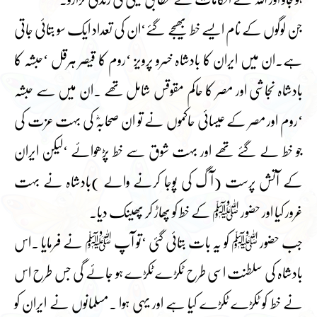
جن لوگوں کے نام ایسے خط بھیجے گئے‘ان کی تعداد ایک سو بتائی جاتی
ہے۔ان میں ایران کا بادشاہ خسرو پرویز ‘روم کا قیصر ہرقل ‘حبشہ کا
بادشاہ نجاشی اور مصر کا حاکم مقوقس شامل تھے ۔ان میں سے حبشہ
‘روم اور مصر کے عیسائی حاکموں نے تو ان صحابہؓ کی بہت عزت کی
جو خط لے گئے تھے اور بہت شوق سے خط پڑھوائے ‘لیکن ایران
کے آتش پرست (آگ کی پوجا کرنے والے )بادشاہ نے بہت
غرور کیا اور حضور ﷺ کے خط کو پھاڑ کر پھینک دیا۔
جب حضور ﷺ کو یہ بات بتائی گئی ‘تو آپ ﷺ نے فرمایا ۔اس
بادشاہ کی سلطنت اسی طرح ٹکڑے ٹکڑے ہو جائے گی جس طرح اس
نے خط کو ٹکڑے ٹکڑے کیا ہے اور یہی ہوا ۔مسلمانوں نے ایران کو