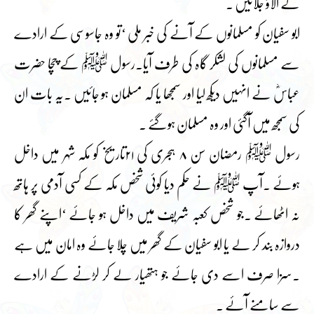
کے الاؤ جلائیں ۔
ابو سفیان کو مسلمانوں کے آنے کی خبر ملی ‘تو وہ جاسوسی کے ارادے
سے مسلمانوں کی لشکر گاہ کی طرف آیا۔رسول ﷺ کے چچا حضرت
عباسؓ نے انہیں دیکھ لیا اور سمجھا یا کہ مسلمان ہو جائیں ۔یہ بات ان
کی سمجھ میں آگئی اور وہ مسلمان ہوگئے ۔
رسول ﷺ رمضان سن ۸ ہجری کی ۲۱تاریخ کو مکہ شہر میں داخل
ہوئے ۔آپ ﷺ نے حکم دیا کوئی شخص مکہ کے کسی آدمی پر ہاتھ
نہ اٹھائے ۔جو شخص کعبہ شریف میں داخل ہو جائے ‘اپنے گھر کا
دروازہ بند کر لے یا ابو سفیان کے گھر میں چلا جائے وہ امان میں ہے
۔سزا صرف اسے دی جائے جو ہتھیار لے کر لڑنے کے ارادے
سے سامنے آئے ۔