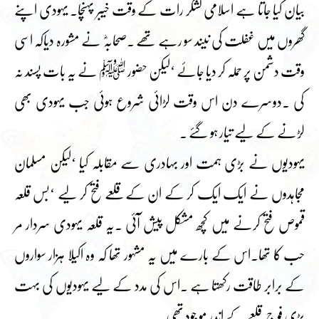
بیان کیا جاتا ہے اسلامی لشکر رات کے وقت خیبر پہنچا۔ یہودی اپنے
گھروں میں غفلت کی نیند سو رہے تھے ۔صحابہؓ نے مشورہ دیاکہ اسی
وقت دشمن پر حملہ کر دیا جائے ‘لیکن حضور ﷺ نے یہ بات پسند نہ
کی ۔دوسرے دن اس وقت لڑائی شروع ہوئی جب یہودی بھی
لڑنے کے لیے تیار ہو گئے ۔
یہودیوں نے بڑی ہمت اور بہادری سے مقابلہ کیا ‘لیکن مسلمان
مجاہدوں نے ایک ایک کر کے ان کے قلعے فتح کر لیے ‘بس قلعہ
قموص فتح کرنے میں کچھ مشکل پیش آئی ۔یہ قلعہ یہودی سردار مر
حب کا تھا۔اس کے بارے میں یہ مشہور تھا کہ وہ اکیلا ہزار سواروں
کے برابر طاقت رکھتا ہے ۔اس کی مدد کے لیے یہودیوں کی بہت
بڑی فوج قلعے کے اندر مو جود تھی۔