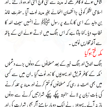
شامل ہوئے تو کافر سمجھے کہ مدینہ سے نئی فوج آگئی اور وہ ڈر گئے ۔اور
اسلامی لشکر کو ئی بڑا نقصان اٹھائے بغیر مدینہ لوٹ آیا ۔حضرت خالدؓ
بن ولید کے اسی کارنامے پر رسول ﷺ نے انہیں سیف اللہ کا
خطاب دیا ۔کہا جاتا ہے کہ اس جنگ میں لڑتے ہوئے ان کے ہاتھ
سے آٹھ تلواریں ٹوٹیں ۔
مکہ فتح ہو گیا
جنگ خندق اور جنگ خیبر کے بعد مسلمانوں کے دونوں بڑے دشمنوں
‘مکہ کے کافر قریش اور یہودیوں کا زور ٹوٹ گیا ۔ان میں سے کسی
میں بھی ہمت نہ رہی کہ مسلمانوں کو ختم کرنے اور مدینہ پر حملہ کرنے
کی بات زبان پر لائے ‘البتہ چپکے چپکے شرارتیں کرنے سے دونوں
باز نہ آئے۔یہودیوں نے ایک دو بار سامنے آکر بھی شرارت کی اور