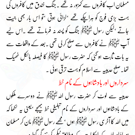
مسلمان اب کافروں سے کمزور نہ تھے ۔جنگ خندق میں کافروں کی
بہت بڑی فوج کو ہراچکے تھے ‘لڑائی ہوتی ‘تو اس بار بھی جیت
جاتے ‘لیکن رسول ﷺ جنگ کو پسند نہ فرماتے تھے ۔اس لیے
آپ ﷺ نے کافروں سے صلح کر لی تھی ۔بعد کے واقعات سے
یہ بات ثابت ہو گئی کہ حضرت رسول ﷺ کا فیصلہ بالکل ٹھیک
تھا۔صلح حدیبیہ سے اسلام کو بہت ترقی ہوئی ۔
سرداروں اور بادشاہوں کے نام خط
حدیبیہ سے لوٹ کر حضرت رسول اللہﷺ نے دوسرے ملکوں
کے بادشاہوں اور سرداروں کے نام تبلیغی خط بھیجے ‘یعنی یہ لکھا کہ
میں اللہ کا آخر ی رسول ﷺ ہوں ‘مجھے رسول ﷺ مان کر مسلمان
ہو جاؤ اور اللہ کے احکامات کے مطابق نیکی کی زندگی گزارو۔