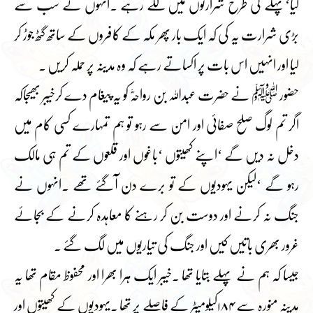
کیا‘پہلے کی طرح شرارتوں میں لگے رہے ۔انہوں نے سب سے
بڑی شرارت یہ کی کہ ایک بار پھر مکہ کے کافروں کے ساتھ گٹھ جوڑ کر
لیا اور انہیں اس بات پر اکساتے رہے کہ وہ مدینہ پر حملہ کریں ۔
حضور ﷺ نے حضرت عبداللہ بن رواحہؓ کو یہ پیغام دے کرخیبر بھیجاکہ
اگر تم لوگ صلح صفائی اور امن سے رہو تو ہم تمہارے کسی کام میں
دخل نہ دیں گے ‘اپنے کھیتوں ‘باغوں اور قلعوں کے تم ہی مالک
رہو گے ‘لیکن یہودیوں کے تو برے دن آگئے تھے ۔انہوں نے
جنگ نہ کرنے اور دوست بن کر رہنے کا معاہدہ کرنے کے بجائے
غرور بھری باتیں کیں اور جنگ کی تیاریوں میں لگ گئے ۔
جیسا کہ ہم نے پہلے بتایا تھا ۔خیبر ایک ہرا بھرا اور محفوظ مقام تھا یہ
مدینہ منورہ سے ۱۸۴کیلومیٹر کے فاصلے پر تھا ۔یہودیوں کے کھیتوں اور