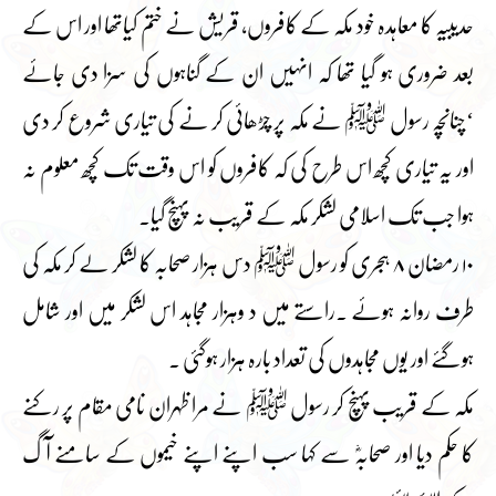
حدیبیہ کا معاہدہ خود مکہ کے کافروں، قریش نے ختم کیاتھا اور اس کے
بعد ضروری ہو گیا تھا کہ انہیں ان کے گناہوں کی سزا دی جائے
‘چنانچہ رسول ﷺ نے مکہ پر چڑھائی کر نے کی تیاری شروع کر دی
اور یہ تیاری کچھ اس طرح کی کہ کافروں کو اس وقت تک کچھ معلوم نہ
ہوا جب تک اسلامی لشکر مکہ کے قریب نہ پہنچ گیا۔
۱۰ رمضان ۸ ہجری کو رسول ﷺ دس ہزار صحابہ کا لشکر لے کر مکہ کی
طرف روانہ ہوئے ۔راستے میں د وہزار مجاہد اس لشکر میں اور شامل
ہوگئے اور یوں مجاہدوں کی تعداد بارہ ہزار ہوگئی ۔
مکہ کے قریب پہنچ کر رسول ﷺ نے مرا ظہران نامی مقام پر رکنے
کا حکم دیا اور صحابہؓ سے کہا سب اپنے اپنے خیموں کے سامنے آگ