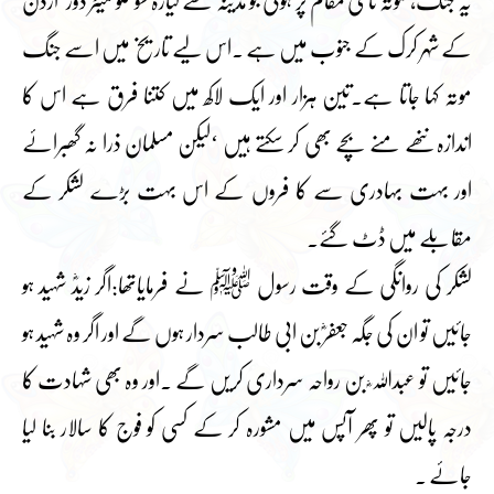
یہ جنگ، موتہ نامی مقام پر ہوئی جو مدینہ سے گیارہ سو کلو میٹر دور‘اردن
کے شہر کرک کے جنوب میں ہے ۔اس لیے تاریخ میں اسے جنگ
موتہ کہا جاتا ہے۔تین ہزار اور ایک لاکھ میں کتنا فرق ہے اس کا
اندازہ ننھے منے بچے بھی کر سکتے ہیں ‘لیکن مسلمان ذرا نہ گھبرائے
اور بہت بہادری سے کا فروں کے اس بہت بڑے لشکر کے
مقابلے میں ڈٹ گئے۔
لشکر کی روانگی کے وقت رسول ﷺ نے فرمایاتھا:اگر زیدؓ شہید ہو
جائیں تو ان کی جگہ جعفرؓ بن ابی طالب سردار ہوں گے اور اگر وہ شہید ہو
جائیں تو عبداللہ ؓ بن رواحہ سرداری کریں گے ۔اور وہ بھی شہادت کا
درجہ پالیں تو پھر آپس میں مشورہ کر کے کسی کو فوج کا سالار بنا لیا
جائے ۔