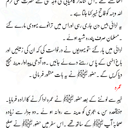
اٹھا سکتے تھے ۔اس شاندار کامیابی کی وجہ ہی سے حضرت علی کرم
اللہ وجہہ کو فاتح خیبر کہا جاتا ہے ۔
یہ لڑائی بیس دن جاری رہی اوراس میں ترانوے یہودی مارے گئے
۔مسلمان صرف پندرہ شہید ہوئے ۔
لڑائی میں ہار گئے ‘تو یہودیوں نے درخواست کی کہ ان کی زمینیں اور
باغ انہی کے پا س رہنے دےئے جائیں ۔وہ آدھی پیداوار مدینہ بھیج
دیا کریں گے ۔حضور ﷺ نے یہ بات منظور فر ما لی ۔
عمرہ
خیبر سے لوٹنے کے بعد حضور ﷺ نے عمرہ ادا کرنے کا ارادہ فرمایا۔
۲ذیقعدہ سن ۷ ہجری کو مدینہ سے روانہ ہو ئے ۔دو ہزار سے زیادہ
صحابہؓ آپ ﷺ کے ساتھ تھے ۔اس سفر میں حضور ﷺ نے صلح