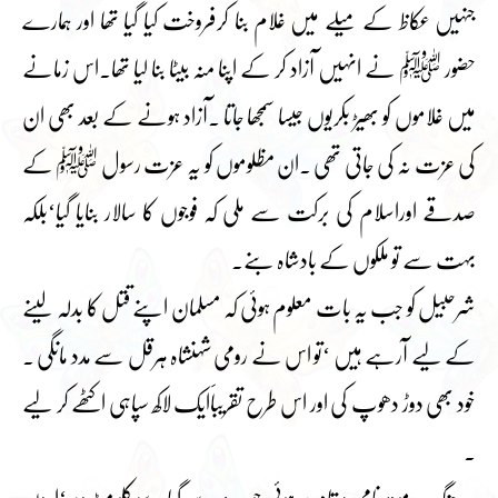
جنہیں عکاظ کے میلے میں غلام بنا کرفروخت کیا گیا تھا اور ہمارے
حضور ﷺ نے انہیں آزاد کر کے اپنا منہ بیٹا بنا لیا تھا۔اس زمانے
میں غلاموں کو بھیڑ بکریوں جیسا سمجھا جاتا ۔آزاد ہونے کے بعد بھی ان
کی عزت نہ کی جاتی تھی ۔ان مظلوموں کو یہ عزت رسول ﷺ کے
صدقے اوراسلام کی برکت سے ملی کہ فوجوں کا سالار بنایا گیا‘بلکہ
بہت سے تو ملکوں کے بادشاہ بنے۔
شرحبیل کو جب یہ بات معلوم ہوئی کہ مسلمان اپنے قتل کا بدلہ لینے
کے لیے آرہے ہیں ‘تو اس نے رومی شہنشاہ ہرقل سے مدد مانگی ۔
خود بھی دوڑ دھوپ کی اور اس طرح تقریباََایک لاکھ سپاہی اکٹھے کر لیے
۔