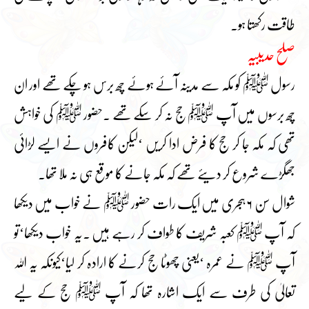
طاقت رکھتا ہو۔
صلح حدیبیہ
رسول ﷺ کو مکہ سے مدینہ آئے ہوئے چھ برس ہو چکے تھے اور ان
چھ برسوں میں آپ ﷺ حج نہ کر سکے تھے ۔حضور ﷺ کی خواہش
تھی کہ مکہ جا کر حج کا فرض ادا کریں ‘لیکن کافروں نے ایسے لڑائی
جھگڑے شروع کر دیئے تھے کہ مکہ جانے کا موقع ہی نہ ملا تھا۔
شوال سن ۶ ہجری میں ایک رات حضور ﷺ نے خواب میں دیکھا
کہ آپ ﷺ کعبہ شریف کا طواف کر رہے ہیں ۔یہ خواب دیکھا‘تو
آپ ﷺ نے عمرہ ‘یعنی چھوٹا حج کرنے کا ارادہ کر لیا‘کیونکہ یہ اللہ
تعالیٰ کی طرف سے ایک اشارہ تھا کہ آپ ﷺ حج کے لیے