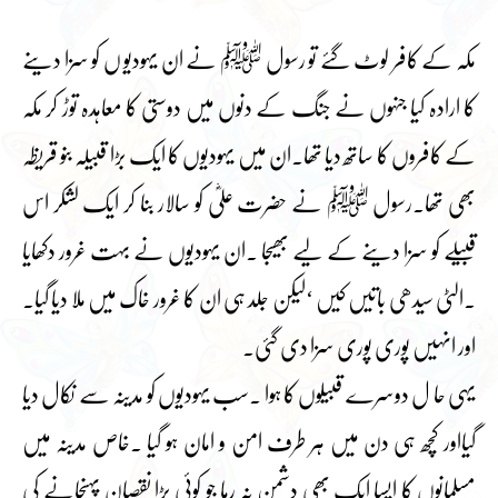
مکہ کے کافر لوٹ گئے تو رسول ﷺ نے ان یہودیو ں کو سزا دینے
کا ارادہ کیا جنہوں نے جنگ کے دنوں میں دوستی کا معاہدہ توڑ کر مکہ
کے کافروں کا ساتھ دیا تھا۔ان میں یہودیوں کا ایک بڑا قبیلہ بنو قریظہ
بھی تھا۔رسول ﷺ نے حضرت علیؓ کو سالار بنا کر ایک لشکر اس
قبیلے کو سزا دینے کے لیے بھیجا ۔ان یہودیوں نے بہت غرور دکھایا
۔الٹی سیدھی باتیں کیں ‘لیکن جلد ہی ان کا غرور خاک میں ملا دیا گیا۔
اور انہیں پوری پوری سزا دی گئی۔
یہی حا ل دوسرے قبیلوں کا ہوا ۔سب یہودیوں کو مدینہ سے نکال دیا
گیااور کچھ ہی دن میں ہر طرف امن و امان ہو گیا ۔خاص مدینہ میں
مسلمانوں کا ایسا ایک بھی دشمن نہ رہا جو کوئی بڑا نقصان پہنچانے کی