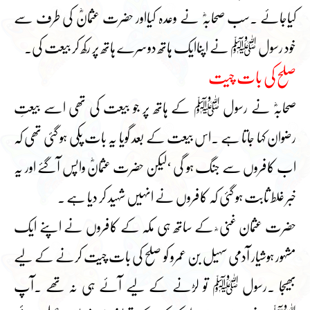
کیاجائے ۔سب صحابہؓ نے وعدہ کیااور حضرت عثمانؓ کی طرف سے
خود رسول ﷺ نے اپناایک ہاتھ دوسرے ہاتھ پر رکھ کر بیعت کی۔
صلح کی بات چیت
صحابہؓ نے رسول ﷺ کے ہاتھ پر جو بیعت کی تھی اسے بیعتِ
رضوان کہا جاتا ہے ۔اس بیعت کے بعد گویا یہ بات پکی ہو گئی تھی کہ
اب کافروں سے جنگ ہو گی ‘لیکن حضرت عثمانؓ واپس آگئے اور یہ
خبر غلط ثابت ہو گئی کہ کافروں نے انہیں شہید کر دیا ہے ۔
حضرت عثمان غنی ؓ کے ساتھ ہی مکہ کے کافروں نے اپنے ایک
مشہور ہوشیار آدمی سہیل بن عمرو کو صلح کی بات چیت کرنے کے لیے
بھیجا ۔رسول ﷺ تو لڑنے کے لیے آئے ہی نہ تھے ۔آپ