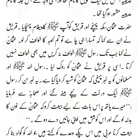
حدیبیہ اصل میں ایک کنویں کا نام تھا اور اسی وجہ سے اس جگہ کا نام
حدیبیہ مشہور ہو گیا تھا ۔
حضرت عثمان ؓ مکہ پہنچے اور قریش کوآپ ﷺ کا پیغام پہنچایا ۔قریش
نے ان سے کہا کہ تمہارا جی چا ہے تو تم کعبہ کا طواف کر لو۔ عثمانؓ
نے کہا جب تک رسول ﷺ طواف نہ کریں میں بھی طواف نہیں
کرتا ۔اسی پر قریش نے عثمانؓ کو روک لیا ۔رسول اللہ ﷺ اور
مسلمانوں کو یہ خبر پہنچی کہ عثمانؓ کو شہید کر دیا گیا ہے۔یہ خبر سن کر رسول
ﷺ ایک درخت کے نیچے بیٹھ گئے اور صحابہؓ سے فرمایا
:’’میرے ہاتھ پر اس بات کے لیے بیعت کرو کہ عثمانؓ کے خون کا
بدلہ لو گے اور اس کوشش میں اپنی جانیں دے دو گے ۔‘‘
بیعت کرنا عربی میں اس پکے وعدے کو کہتے ہیں جو اللہ کو گواہ بنا کر