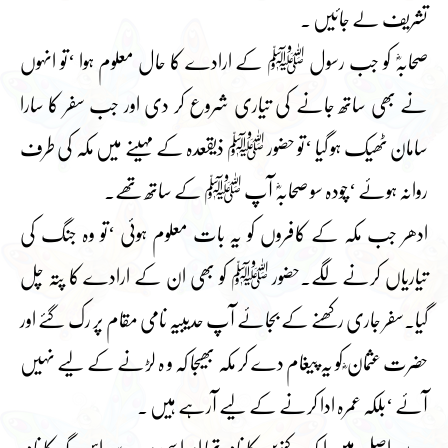
تشریف لے جائیں ۔
صحابہؓ کو جب رسول ﷺ کے ارادے کا حال معلوم ہوا ‘تو انہوں
نے بھی ساتھ جانے کی تیاری شروع کر دی اور جب سفر کا سارا
سامان ٹھیک ہو گیا ‘تو حضور ﷺ ذیقعدہ کے مہینے میں مکہ کی طرف
روانہ ہوئے ‘چودہ سو صحابہؓ آپ ﷺ کے ساتھ تھے۔
ادھر جب مکہ کے کافروں کو یہ بات معلوم ہوئی ‘تو وہ جنگ کی
تیاریاں کرنے لگے۔حضور ﷺ کو بھی ان کے ارادے کا پتہ چل
گیا۔سفر جاری رکھنے کے بجائے آپ حدیبیہ نامی مقام پر رک گئے اور
حضرت عثمان ؓ کو یہ پیغام دے کر مکہ بھیجا کہ و ہ لڑنے کے لیے نہیں
آئے ‘بلکہ عمرہ ادا کرنے کے لیے آرہے ہیں ۔