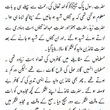
حضرت رسول پاک ﷺ کو اللہ تعالیٰ کی رحمت سے پہلے ہی یہ بات
معلوم ہو گئی تھی کہ یہ تینوں شہید ہو جائیں گے ‘چنانچہ ایسا ہی ہوا ۔
حضرت زیدؓ ،حضرت جعفرؓ اور حضرت عبداللہؓ تینوں بہت بہادری سے
لڑتے ہوئے شہید ہو گئے ۔اور ان تینوں کے شہید ہو جانے کے بعد
حضرت خالدؓ بن ولید کو لشکر کا سالار بنایا گیا ۔
مسلمانوں کے مقابلے میں کافروں کی تعداد بہت زیادہ تھی ۔
مسلمان انہیں گاجر مولی کی طرح کاٹ رہے تھے ‘لیکن وہ کم نہ
ہوتے تھے ۔پھر بھی خالدؓ بن ولید نے ایسی تدبیر کی کہ کافر بے
حوصلہ ہو گئے ۔حضرت خالدؓنے اپنے لشکر کے کچھ مجاہدوں کو رات
کے وقت لشکر سے دور بھیج دیا ۔صبح کے وقت یہ مجاہد لشکر میں