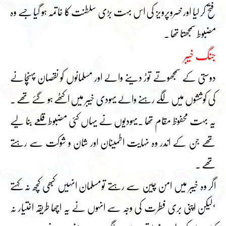
فتح کر لیا اور خسروپرویز کی اس بہت بڑی سلطنت کا خاتمہ ہو گیا جسے وہ
مضبوط سمجھتا تھا ۔
جنگ خیبر
دوستی کے سمجھوتے توڑ دینے والے اور مسلمانوں کو نقصان پہنچانے
کی کوششوں میں لگے رہنے والے یہودی خیبر میں اکٹھے ہو گئے تھے ۔
یہ بہت محفوظ مقام تھا ۔یہودیوں نے یہاں کئی مضبوط قلعے بنا لیے
تھے جن کے اندر وہ نہایت اطمینان اور شان و شوکت سے رہتے
تھے ۔
اگر وہ خیبر میں امن چین سے رہتے تومسلمان انہیں کبھی کچھ نہ کہتے
‘لیکن اپنی بری فطرت کی وجہ سے انہوں نے یہ اچھا طریقہ اختیار نہ