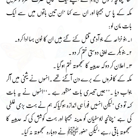
مکہ کے پا س بھیجا اور ان سے کہا ‘ان تین باتوں میں سے ایک
بات مان لو :
۱۔ بنو خزاعہ کے جو آدمی قتل کئے گئے ہیں ان کا خون بہا ادا کرو۔
۲۔ بنو بکر سے اپنی دوستی ختم کر دو ۔
۳۔ اعلان کر دو کہ حدیبیہ کا سمجھوتہ ختم ہو گیا ۔
مکہ کے کافروں کے برے دن آگئے تھے۔انہوں نے شیخی میں آکر
جواب دیا ۔’’ہمیں تیسری بات منظور ہے ۔‘‘انہوں نے یہ بات
کہہ تو دی ‘لیکن انہیں فوراََ ہی اندازہ ہو گیا کہ ہم نے بہت بڑی غلطی
کی ہے ‘چنانچہ ابوسفیان کو مدینہ بھیجا اور بہت کوشش کی کہ حدیبیہ کا
سمجھوتہ باقی رہے ‘لیکن حضور ﷺ نے دوبارہ سمجھوتہ نہ کیا۔