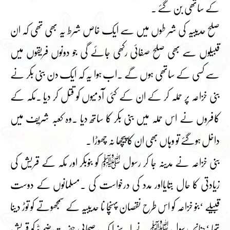
کے ساتھی بن گئے ۔
صلح حدیبیہ کی شر طوں میں سے ایک خاص شرط یہ بھی تھی کہ ان
قبیلوں سے بھی صلح صفائی رکھی جائے گی جو دونوں فریقوں میں
سے کسی کے ساتھی ہوں گے ۔اب ہوا یہ کہ ایک دن بنی بکر نے
بنی خزاعہ پر حملہ کر کے ان کے کئی آدمیوں کو قتل کر دیا ۔مکہ کے
کافروں نے اس حملہ میں بنی بکر کا ساتھ دیا ۔وہ کعبہ شریف میں
داخل ہوگئے تو وہاں بھی ان کا پیچھا نہ چھوڑا ۔
بنی خزاعہ نے مدینہ جا کر رسول ﷺ کو بنوبکر اور مکہ کے قریش کی
زیادتی کا حال بتایااور مدد کی درخواست کی ۔مسلمانوں کے دوست
قبیلے ‘بنو خزاعہ کو اس طرح نقصان پہنچا نا حدیبیہ کے سمجھوتے کو توڑ دینا
تھا ‘چنانچہ رسول ﷺ نے اپنے ایک صحابی حضرت ضمرہؓ کو قریشِ