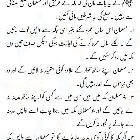
ﷺ نے یہ بات مان لی کہ مکہ کے قریش اور مسلمان صلح صفائی
سے رہیں ۔صلح کی یہ شرطیں مانی گئیں :
۱۔ مسلمان اس سال عمرہ کئے بغیر اسی جگہ سے واپس لوٹ جائیں
گے ۔اگلے سال عمرہ کرنے کی اجازت ہوگی ‘لیکن صرف تین دن
مکہ میں رہ کرسکیں گے ۔
۲۔ مسلمان اپنے ساتھ تلوار کے علاوہ کوئی ہتھیار نہ لائیں گے اور وہ
بھی نیاموں کے اندر رہیں گی۔
۳۔ جو مسلمان مکہ میں ہیں ‘ان میں سے کسی کو اپنے ساتھ مدینہ نہ
لے جائیں گے اور جومسلمان مکہ میں رہنا چاہے اسے واپس مدینہ
لے جانے پر مجبور نہ کریں گے ۔
۴۔ اگر مکہ کا کوئی آدمی مدینہ چلا جائے گا ‘تو مسلمان اسے واپس مکہ