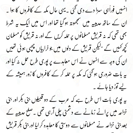
انہیں فوراًہی سزا دے دی گئی ۔یہی حال مکہ کے کافروں کا ہوا ۔
ان کے ساتھ حدیبیہ میں سمجھوتہ ہو گیا تھا اور اس میں ایک یہ شرط
بھی تھی کہ نہ قریش مسلمانوں پر حملہ کریں گے اور نہ قریش کو مسلمان
کچھ کہیں گے ‘لیکن قریش کے دلوں میں جو خرابیاں چھپی ہو ئی تھیں
ان کی وجہ سے انہوں نے اس معاہدے پر پوری طرح عمل نہ کیا اور
یہ بات ضروری ہو گئی کہ مکہ پر حملہ کر کے کافروں کا زور ہمیشہ کے
لیے توڑ دیا جائے ۔
یہ پوری بات اس طرح ہے کہ عرب کے دو قبیلوں بنی بکر اور بنی
خزاعہ میں پرانے زمانے سے دشمنی چلی آرہی تھی ۔صلح حدیبیہ کے
بعد بنی خزاعہ نے مسلمانوں سے دوستی کا معاہدہ کر لیا اور بنی بکر قریش