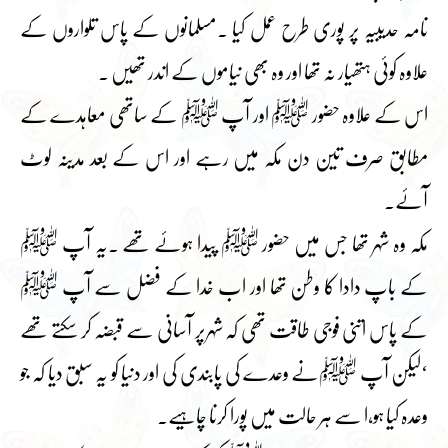
نامہ حدیبیہ پر پوری طرح عمل کیا ۔مسلمانوں کے پاس تلواروں کے
علاوہ کوئی ہتھیار نہ تھا اور وہ بھی نیاموں کے اندر تھیں ۔
اس کے علاوہ حضور ﷺ اور آپ ﷺ کے ساتھی معاہدے کے
مطابق صرف تین دن مکہ میں رہے اور اس کے بعد مدینہ لوٹ
آئے۔
مکہ وہ شہر تھا جس میں حضور ﷺ پیدا ہوئے تھے ۔یہ آپ ﷺ
کے باپ دادا کا وطن تھا اور اب خدا کے فضل سے آپ ﷺ
کے پاس اتنی فوجی طاقت تھی کہ شہرپر آسانی سے قبضہ کر سکتے تھے
‘لیکن آپ ﷺنے وعدے کی پابندی کی اور دنیا کو یہ سبق دیا کہ جو
وعدہ کیا ہو،ا سے ہر حالت میں پورا کرنا چاہیے۔