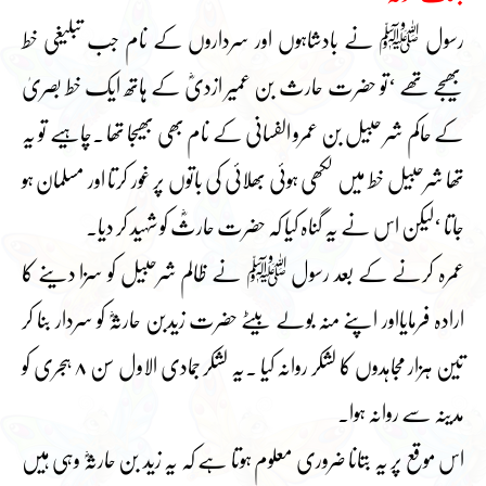
رسول ﷺ نے بادشاہوں اور سرداروں کے نام جب تبلیغی خط
بھیجے تھے ‘تو حضرت حارث بن عمیر ازدیؓ کے ہاتھ ایک خط بصریٰ
کے حاکم شر حبیل بن عمرو الفسانی کے نام بھی بھیجا تھا ۔چاہیے تو یہ
تھا شرحبیل خط میں لکھی ہوئی بھلائی کی باتوں پر غور کرتا اور مسلمان ہو
جاتا ‘لیکن اس نے یہ گناہ کیا کہ حضرت حارثؓ کو شہید کر دیا۔
عمرہ کرنے کے بعد رسول ﷺ نے ظالم شرحبیل کو سزا دینے کا
ارادہ فرمایااور اپنے منہ بولے بیٹے حضرت زیدبن حارثہؓ کو سردار بنا کر
تین ہزار مجاہدوں کا لشکر روانہ کیا ۔یہ لشکر جمادی الاول سن ۸ ہجری کو
مدینہ سے روانہ ہوا۔
اس موقع پر یہ بتانا ضروری معلوم ہوتا ہے کہ یہ زید بن حارثہؓ وہی ہیں