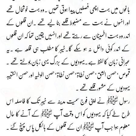
باغوں میں بہت اچھی فصلیں پیدا ہوتی تھیں ۔وہ بہت خوشحال تھے
اور انہوں نے بہت سے مضبوط قلعے بنا لیے تھے ۔ان قلعوں کے
اندر وہ بہت اطمینان سے رہتے تھے اور انہیں یقین تھا کہ ان قلعوں
کے اندر کوئی داخل نہ ہو سکے گا۔خیبر کا مطلب ہی قلعہ ہے ۔یہ
عبرانی زبان کا لفظ ہے۔یہودیوں کے بزرگ یہی زبان بولتے تھے ۔
قموص‘حصن الشق‘حصن نطاۃ‘حصن نطاۃ‘حصن الوطیہ اور حصن الکتیبہ
یہودیوں کے مشہور قلعے تھے ۔
رسول ﷺ نے اپنی فوج سمیت مدینہ سے خیبر تک کا فاصلہ اس
طرح طے کیا کہ یہودیوں کو اس وقت آپ ﷺ کے آنے کا حال
معلوم ہوا جب آپ ﷺ ان کے قلعوں کے بالکل پاس پہنچ گئے ۔