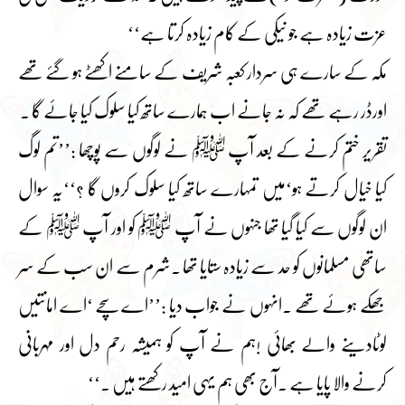
عزت زیادہ ہے جو نیکی کے کام زیادہ کرتا ہے‘‘
مکہ کے سارے ہی سردار کعبہ شریف کے سامنے اکھٹے ہو گئے تھے
اورڈر رہے تھے کہ نہ جانے اب ہمارے ساتھ کیا سلوک کیا جائے گا ۔
تقریر ختم کرنے کے بعد آپ ﷺ نے لوگوں سے پوچھا :’’تم لوگ
کیا خیال کرتے ہو‘میں تمہارے ساتھ کیا سلوک کروں گا ؟‘‘یہ سوال
ان لوگوں سے کیا گیا تھا جنہوں نے آپ ﷺ کو اور آپ ﷺ کے
ساتھی مسلمانوں کو حد سے زیادہ ستایا تھا ۔شرم سے ان سب کے سر
جھکے ہوئے تھے ۔انہوں نے جواب دیا :’’اے سچے ‘اے امانتیں
لوٹادینے والے بھائی !ہم نے آپ کو ہمیشہ رحم دل اور مہربانی
کرنے والا پایا ہے ۔آج بھی ہم یہی امید رکھتے ہیں ۔‘‘