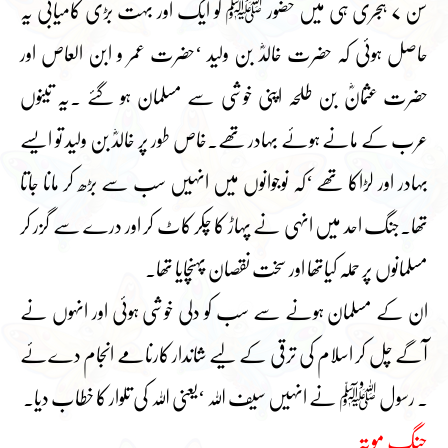
سن ۷ ہجری ہی میں حضور ﷺ کو ایک اور بہت بڑی کامیابی یہ
حاصل ہوئی کہ حضرت خالدؓ بن ولید ‘حضرت عمر و ابن العاص اور
حضرت عثمانؓ بن طلحہ اپنی خوشی سے مسلمان ہو گئے ۔یہ تینوں
عرب کے مانے ہوئے بہادر تھے۔خاص طور پر خالدؓ بن ولید تو ایسے
بہادر اور لڑاکا تھے ‘کہ نوجوانوں میں انہیں سب سے بڑھ کر مانا جاتا
تھا۔جنگ احد میں انہی نے پہاڑ کا چکر کاٹ کر اور درے سے گزر کر
مسلمانوں پر حملہ کیاتھا اور سخت نقصان پہنچایا تھا۔
ان کے مسلمان ہونے سے سب کو دلی خوشی ہوئی اور انہوں نے
آگے چل کر اسلام کی ترقی کے لیے شاندار کارنامے انجام دےئے
۔ رسول ﷺ نے انہیں سیف اللہ ‘یعنی اللہ کی تلوار کا خطاب دیا۔
جنگ موتہ