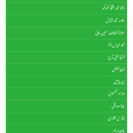
ڈاکٹر محمد افتخار کھوکھر
علامہ محمد اقبالؒ
مولانا الطاف حسین حالیؔ
محمد الیاس نواز
امتیاز علی تاج
اینیڈ بلیٹن
بن یامین
بہزاد لکھنوی
بینا صدیقی
پطرس بخاری
جاوید بسام