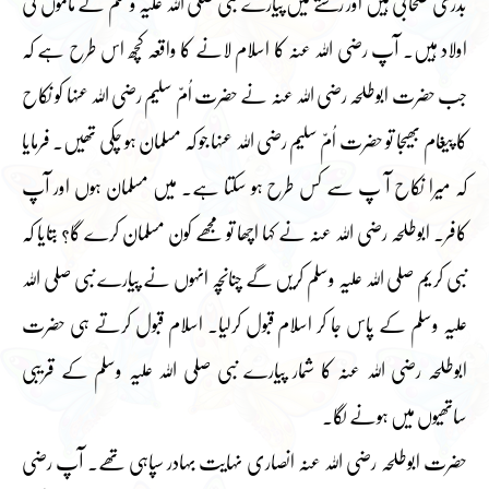
بدری صحابی ہیں اور رشتے میں پیارے نبی صلی اللہ علیہ وسلم کے ماموں کی
اولاد ہیں۔ آپ رضی اللہ عنہ کا اسلام لانے کا واقعہ کچھ اس طرح ہے کہ
جب حضرت ابوطلحہ رضی اللہ عنہ نے حضرت اُمّ سلیم رضی اللہ عنہا کو نکاح
کا پیغام بھیجا تو حضرت اُمّ سلیم رضی اللہ عنہا جو کہ مسلمان ہو چکی تھیں۔ فرمایا
کہ میرا نکاح آ پ سے کس طرح ہو سکتا ہے۔ میں مسلمان ہوں اور آپ
کافر۔ ابوطلحہ رضی اللہ عنہ نے کہا اچھا تو مجھے کون مسلمان کرے گا؟ بتایا کہ
نبی کریم صلی اللہ علیہ وسلم کریں گے چنانچہ انہوں نے پیارے نبی صلی اللہ
علیہ وسلم کے پاس جا کر اسلام قبول کرلیا۔ اسلام قبول کرتے ہی حضرت
ابوطلحہ رضی اللہ عنہ کا شمار پیارے نبی صلی اللہ علیہ وسلم کے قریبی
ساتھیوں میں ہونے لگا۔
حضرت ابوطلحہ رضی اللہ عنہ انصاری نہایت بہادر سپاہی تھے۔ آپ رضی