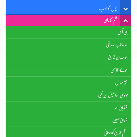
بچوں کا ادب
قلم کاران
ابن آس
احمد حاطب صدیقی
احمد عدنان طارق
احمد ندیم قاسمی
اختر عباس
مولوی اسماعیل میرٹھی
اشتیاق احمد
اشفاق حسین
اعظم طارق کوہستانی