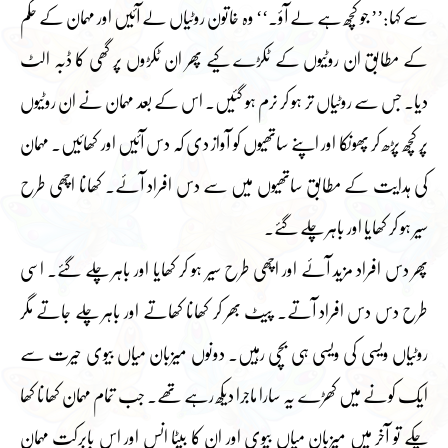
سے کہا:’’ جو کچھ ہے لے آؤ۔‘‘ وہ خاتون روٹیاں لے آئیں اور مہمان کے حکم
کے مطابق ان روٹیوں کے ٹکڑے کیے پھر ان ٹکڑوں پر گھی کا ڈبہ الٹ
دیا۔ جس سے روٹیاں تر ہو کر نرم ہو گئیں۔ اس کے بعد مہمان نے ان روٹیوں
پر کچھ پڑھ کر پھونکا اور اپنے ساتھیوں کو آواز دی کہ دس آئیں اور کھائیں۔ مہمان
کی ہدایت کے مطابق ساتھیوں میں سے دس افراد آئے۔ کھانا اچھی طرح
سیر ہو کر کھایا اور باہر چلے گئے۔
پھر دس افراد مزید آئے اور اچھی طرح سیر ہو کر کھایا اور باہر چلے گئے۔ اسی
طرح دس دس افراد آتے۔ پیٹ بھر کر کھانا کھاتے اور باہر چلے جاتے مگر
روٹیاں ویسی کی ویسی ہی بچی رہیں۔ دونوں میزبان میاں بیوی حیرت سے
ایک کونے میں کھڑے یہ سارا ماجرا دیکھ رہے تھے۔ جب تمام مہمان کھانا کھا
چکے تو آخر میں میزبان میاں بیوی اور ان کا بیٹا انس اور اس بابرکت مہمان