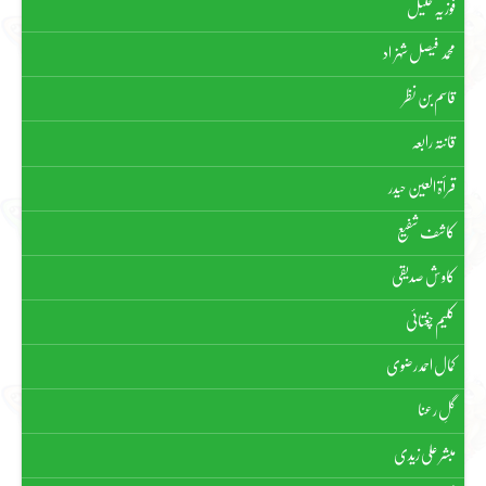
فوزیہ خلیل
محمد فیصل شہزاد
قاسم بن نظر
قانتہ رابعہ
قرأۃ العین حیدر
کاشف شفیع
کاوش صدیقی
کلیم چغتائی
کمال احمد رضوی
گلِ رعنا
مبشر علی زیدی