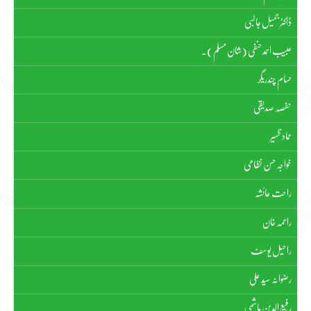
ڈاکٹر جمیل جالبی
حبیب احمد حنفی (شان مسلم)۔
حسام چندریگر
حفصہ صدیقی
حماد ظہیر
خواجہ حسن نظامی
راحت عائشہ
راحمہ خان
راحیل یوسف
رضوانہ سیّد علی
رفیع الدین ہاشمی