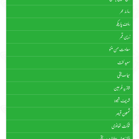
رمانہ عمر
رؤف پاریکھ
زرین قمر
سعادت حسن منٹو
سعید لخت
سیما صدیقی
شازیہ فرحین
شریف شیوہؔ
شمعون قیصر
شوکت تھانوی
ڈاکٹر صفیہ سلطانہ صدیقی