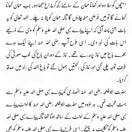
’’بچوں کو سلا دو اور کھانا مہمان کے سامنے رکھ کر چراغ بجھا دو۔ جب مہمان کھانا
کھائے گا تو میں فرضی منھ چلاؤں گا تاکہ مہمان کو پتا نہ چلے۔ اﷲ تعالیٰ کو یہ
بات اتنی پسند آئی کہ اپنے پیارے نبی صلی اللہ علیہ وسلم کو وحی کے ذریعے
اس بات کی خبر دی۔ اسی طرح آپ رضی اللہ عنہ اپنے ایک ہرے
بھرے باغ میں نماز پڑھ رہے تھے۔ نماز کے دوران باغ کی خوب صورتی کی
طرف توجہ چلی گئی اور نماز کی رکعتیں بھول گئے تو باغ اﷲ کی راہ میں صدقہ
کردیا۔
حضرت ابوطلحہ رضی اللہ عنہ انصاری کو پیارے نبی صلی اللہ علیہ وسلم سے
بہت محبت تھی۔ ہر غزوہ میں حضرت ابوطلحہ رضی اللہ عنہ کا اونٹ پیارے
نبی صلی اللہ علیہ وسلم کے اونٹ کے ساتھ ہوتا تھا تاکہ پیارے نبی صلی اللہ
علیہ وسلم کو تکلیف نہ پہنچے۔ اسی طرح پیارے نبی صلی اللہ علیہ وسلم کو بھی