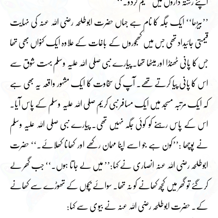
اپنے رشتہ داروں میں تقسیم کردو۔‘‘
’’بیڑحا‘‘ ایک جگہ کا نام ہے جہاں حضرت ابوطلحہ رضی اللہ عنہ کی نہایت
قیمتی جائیداد تھی جس میں کھجوروں کے باغات کے علاوہ ایک کنواں بھی تھا
جس کا پانی ٹھنڈا اور میٹھا تھا۔ پیارے نبی صلی اللہ علیہ وسلم بہت شوق سے
اس کا پانی پیا کرتے تھے۔ آپ کی سخاوت کا ایک مشہور واقعہ یہ بھی ہے
کہ ایک مرتبہ مسجد میں ایک مسافر نبی کریم صلی اللہ علیہ وسلم کے پاس آیا۔
اس کے پاس رہنے کو کوئی جگہ نہیں تھی۔ پیارے نبی صلی اللہ علیہ وسلم
نے پوچھا :’’کون ہے جو اسے اپنا مہمان رکھے اور کھانا کھلائے۔‘‘ حضرت
ابوطلحہ رضی اللہ عنہ انصاری نے کہا:’’ میں لے جاتا ہوں۔‘‘ جب گھر لے
کر گئے تو گھر میں کچھ کھانے کو نہ تھا۔ سوائے بچوں کے تھوڑے سے کھانے
کے۔ حضرت ابوطلحہ رضی اللہ عنہ نے بیوی سے کہا: