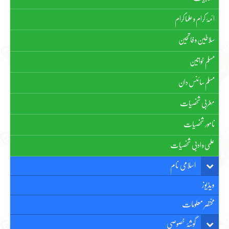
ائمۂ کرام و علماٗ کرام
سلاطین و فاتحین
مسلم خواتین
مسلم سائنس دان
مغربی شخصیات
نامور شخصیات
علمی و ادبی شخصیات
اسلامی نام
ویڈیوز
مختصر معلومات
گوشۂ خصوصی