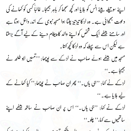
اپنے سوتیلے بیٹے انس کو بلایا اور کچھ سمجھا کر باہر بھیجا۔ غالباً کسی کو کھانے کی
دعوت بھجوائی ہے۔ وہ لڑکا تیز تیز چلتا ہوا مسجد نبوی کے اندر داخل ہوتا ہے
اور سامنے بیٹھے ایک شخص کو اپنے والد کا پیغام دینے کے لیے آگے بڑھتا
ہے لیکن اس سے پہلے کہ وہ لڑکا کچھ کہتا۔
مسجد میں بیٹھے ہوئے صاحب نے لڑکے سے پوچھا: ’’تمہیں ابو طلحہ نے
بھیجا ہے۔‘‘
لڑکے نے کہا: ’’جی ہاں۔‘‘ پھر ان صاحب نے پوچھا:’’ کیا کھانے کے
لیے بلایا ہے۔ ‘‘
لڑکے نے کہا: ’’جی ہاں۔‘‘ اس پر ان صاحب نے ساتھ بیٹھے اپنے
ساتھیوں سے کہا،’’ چلو۔‘‘