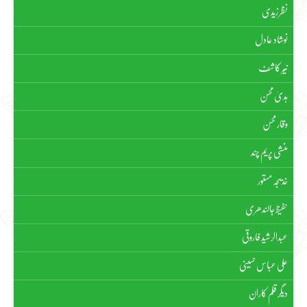
نظر زیدی
نوشاد عادل
نیّر کاشف
ہدیٰ محسن
وقار محسن
منشی پریم چند
خدیجہ مستور
حفیظ جالندھری
عبدالرشید فاروقی
علی عباس حسینی
دیگر قلم کاران