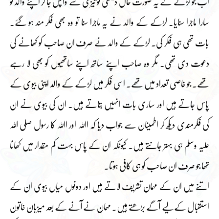
اب جو لڑکے نے یہ صورت حال دیکھی تو تیزی سے واپس جا کر اپنے والد کو
سارا ماجرا سنایا۔ لڑکے کے والد نے یہ ماجرا سنا تو وہ بھی فکر مند ہو گئے۔
بات تھی ہی فکر کی۔ لڑکے کے والد نے صرف ان صاحب کو کھانے کی
دعوت دی تھی۔ مگر وہ صاحب اپنے ساتھ اپنے ساتھیوں کو بھی لا رہے
تھے۔ جو خاصی تعداد میں تھے۔ اسی فکر میں لڑکے کے والد اپنی بیوی کے
پاس جاتے ہیں اور ساری بات انہیں بتاتے ہیں۔ ان کی بیوی نے ان
کی فکرمندی دیکھ کر اطمینان سے جواب دیا کہ اﷲ اور اﷲ کا رسول صلی اللہ
علیہ وسلم ہی بہتر جانتے ہیں۔ کیونکہ ان کے پاس بہت کم مقدار میں کھانا
تھا جو صرف ان صاحب کو ہی کافی ہوتا۔
اتنے میں ان کے مہمان تشریف لاتے ہیں اور دونوں میاں بیوی ان کے
استقبال کے لیے آگے بڑھتے ہیں۔ مہمان نے آنے کے بعد میزبان خاتون