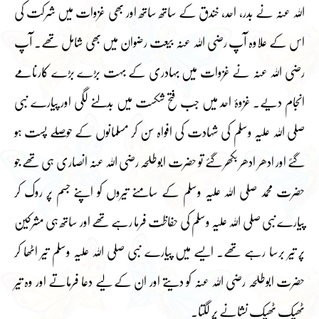
اللہ عنہ نے بدر، احد، خندق کے ساتھ ساتھ اور بھی غزوات میں شرکت کی
اس کے علاوہ آپ رضی اللہ عنہ بیعت رضوان میں بھی شامل تھے۔ آپ
رضی اللہ عنہ نے غزوات میں بہادری کے بہت بڑے بڑے کارنامے
انجام دیے۔ غزوۂ احد میں جب فتح شکست میں بدلنے لگی اور پیارے نبی
صلی اللہ علیہ وسلم کی شہادت کی افواہ سن کر مسلمانوں کے حوصلے پست ہو
گئے اور ادھر ادھر بکھر گئے تو حضرت ابوطلحہ رضی اللہ عنہ انصاری ہی تھے جو
حضرت محمد صلی اللہ علیہ وسلم کے سامنے تیروں کو اپنے جسم پر روک کر
پیارے نبی صلی اللہ علیہ وسلم کی حفاظت فرما رہے تھے اور ساتھ ہی مشرکین
پر تیر برسا رہے تھے۔ ایسے میں پیارے نبی صلی اللہ علیہ وسلم تیر اٹھا کر
حضرت ابوطلحہ رضی اللہ عنہ کو دیتے اور ان کے لیے دعا فرماتے اور وہ تیر
ٹھیک ٹھیک نشانے پر لگتا۔