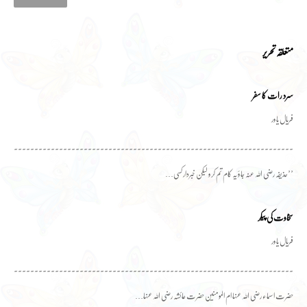
متعلقہ تحریر
سرد رات کا سفر
فریال یاور
۔۔۔۔۔۔۔۔۔۔۔۔۔۔۔۔۔۔۔۔۔۔۔۔۔۔۔۔۔۔۔۔۔۔۔۔۔۔۔۔۔۔۔۔۔۔۔۔۔۔۔۔۔۔۔۔۔۔۔۔۔۔۔۔۔۔۔۔۔۔۔۔
’’حذیفہ رضی اللہ عنہ جاؤ یہ کام تم کرو لیکن خبردار کسی…
سخاوت کی پیکر
فریال یاور
۔۔۔۔۔۔۔۔۔۔۔۔۔۔۔۔۔۔۔۔۔۔۔۔۔۔۔۔۔۔۔۔۔۔۔۔۔۔۔۔۔۔۔۔۔۔۔۔۔۔۔۔۔۔۔۔۔۔۔۔۔۔۔۔۔۔۔۔۔۔۔۔
حضرت اسماء رضی اللہ عنہا ام المومنین حضرت عائشہ رضی اللہ عنہا…