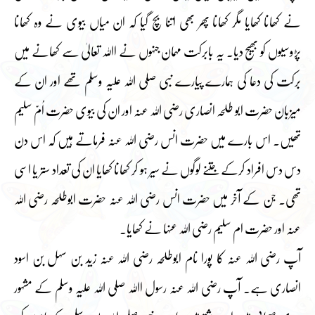
نے کھانا کھایا مگر کھانا پھر بھی اتنا بچ گیا کہ ان میاں بیوی نے وہ کھانا
پڑوسیوں کو بھیج دیا۔ یہ بابرکت مہمان جنہوں نے اﷲ تعالیٰ سے کھانے میں
برکت کی دعا کی ہمارے پیارے نبی صلی اللہ علیہ وسلم تھے اور ان کے
میزبان حضرت ابو طلحہ انصاری رضی اللہ عنہ اور ان کی بیوی حضرت اُمّ سلیم
تھیں۔ اس بارے میں حضرت انس رضی اللہ عنہ فرماتے ہیں کہ اس دن
دس دس افراد کرکے جتنے لوگوں نے سیر ہو کر کھانا کھایا ان کی تعداد ستر یا اسی
تھی۔ جن کے آخر میں حضرت انس رضی اللہ عنہ حضرت ابوطلحہ رضی اللہ
عنہ اور حضرت ام سلیم رضی اللہ عنہا نے کھایا۔
آپ رضی اللہ عنہ کا پورا نام ابوطلحہ رضی اللہ عنہ زید بن سہل بن اسود
انصاری ہے۔ آپ رضی اللہ عنہ رسول اﷲ صلی اللہ علیہ وسلم کے مشہور