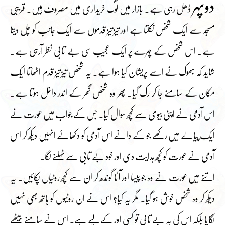
دوپہر
ڈھل رہی ہے۔ بازار میں لوگ خریداری میں مصروف ہیں۔ قریبی
مسجد سے ایک شخص نکلتا ہے اور تیز تیز قدموں سے ایک جانب کو چل دیتا
ہے۔ اس شخص کے چہرے پر ایک عجیب سی بے تابی نظر آرہی ہے۔
شاید کہ بھوک نے اسے پریشان کیا ہوا ہے۔ یہ شخص تیز تیز قدم اٹھاتا ایک
مکان کے سامنے جا کر رک گیا۔ پھر وہ شخص گھر کے اندر داخل ہوتا ہے۔
اس آدمی نے اپنی بیوی سے کچھ سوال کیا۔ جس کے جواب میں عورت نے
ایک پیالے میں رکھے جو کے دانے اس آدمی کو دکھائے انہیں دیکھ کر اس
آدمی نے عورت کو کچھ ہدایت دی اور خود بے تابی سے ٹہلنے لگا۔
اتنے میں عورت نے وہ جو پیسا اور آٹا گوندھ کر ان سے کچھ روٹیاں پکائیں۔ یہ
دیکھ کر وہ شخص خوش ہو گیا۔ مگر یہ کیا؟ اس نے ان روٹیوں کو ہاتھ بھی نہیں
لگایا بلکہ اس کی یہ بے تابی تو کسی اور کے لیے ہے۔ اس نے سامنے بیٹھے