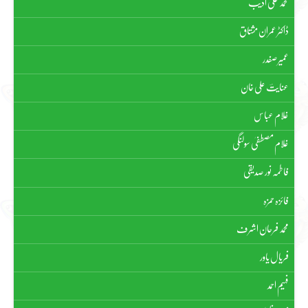
محمد علی ادیب
ڈاکٹر عمران مشتاق
عمیر صفدر
عنایتؔ علی خان
غلام عباس
غلام مصطفیٰ سولنگی
فاطمہ نور صدیقی
فائزہ حمزہ
محمد فرحان اشرف
فریال یاور
فہیم احمد