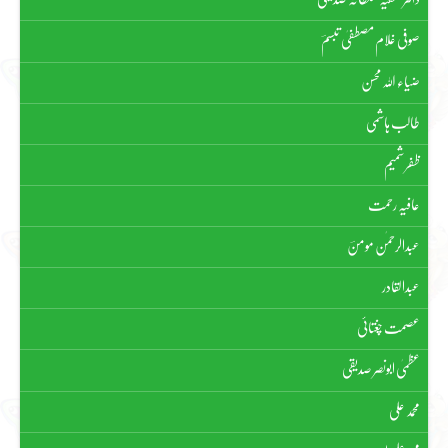
صوفی غلام مصطفیٰ تبسمؔ
ضیاء اللہ محسن
طالب ہاشمی
ظفر شمیم
عافیہ رحمت
عبدالرحمٰن مومنؔ
عبدالقادر
عصمت چغتائی
عظمیٰ ابونصر صدیقی
محمد علی