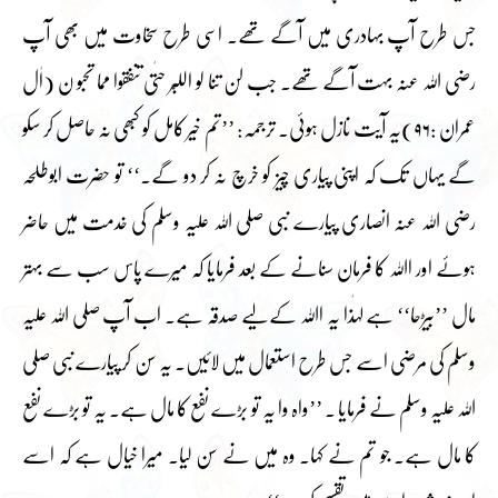
جس طرح آپ بہادری میں آگے تھے۔ اسی طرح سخاوت میں بھی آپ
رضی اللہ عنہ بہت آگے تھے۔ جب لن تنا لو اللبَّر حتٰی تنفقوا مما تحبو ن (اٰل
عمران :۹۶)یہ آیت نازل ہوئی۔ ترجمہ: ’’تم خیر کامل کو کبھی نہ حاصل کر سکو
گے یہاں تک کہ اپنی پیاری چیز کو خرچ نہ کر دو گے۔‘‘ تو حضرت ابوطلحہ
رضی اللہ عنہ انصاری پیارے نبی صلی اللہ علیہ وسلم کی خدمت میں حاضر
ہوئے اور اﷲ کا فرمان سنانے کے بعد فرمایا کہ میرے پاس سب سے بہتر
مال ’’بیڑحا‘‘ ہے لہٰذا یہ اﷲ کے لیے صدقہ ہے۔ اب آپ صلی اللہ علیہ
وسلم کی مرضی اسے جس طرح استعمال میں لائیں۔ یہ سن کر پیارے نبی صلی
اللہ علیہ وسلم نے فرمایا ۔ ’’واہ وا یہ تو بڑے نفع کا مال ہے۔ یہ تو بڑے نفع
کا مال ہے۔ جو تم نے کہا۔ وہ میں نے سن لیا۔ میرا خیال ہے کہ اسے