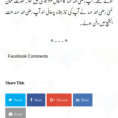
ہوتے تھے۔ آپ رضی اللہ عنہ کا انتقال ۲۴ ہجری میں ہوا۔ حضرت عثمان
غنی رضی اللہ عنہ نے آپ کی نماز جنازہ پڑھائی اور آپ رضی اللہ عنہ جنت
البقیع میں دفن ہوئے۔
*۔۔۔*
Facebook Comments
Share This
Tweet
Share
Plus one
Share
Email