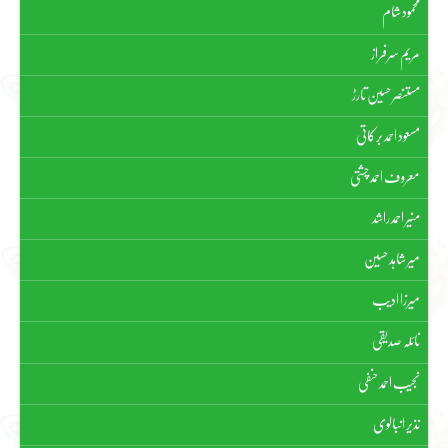
محمود شام
مریم سرفراز
مستنصر حسین تارڑ
مسعود احمد برکاتی
معروف احمد چشتی
منیر احمد راشد
میر شاہد حسین
میرزا ادیب
نائلہ صدیقی
نجیب احمد حنفی
نذیر انبالوی