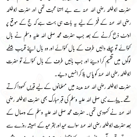
حضرت ابوطلحہ رضی اللہ عنہ سے بے انتہا محبت تھی اور حضرت ابوطلحہ
رضی اللہ عنہ کے فخر کے لیے یہ بات ہی بہت ہے کہ حج کے موقع پر
اونٹ ذبح کرنے کے بعد جب حضرت محمد صلی اللہ علیہ وسلم نے بال
کٹوائے تو پہلے دائیں طرف کے بال کٹوائے اور وہ بال اپنے قریب بیٹھے
لوگوں میں تقسیم کرا دیئے اور جب بائیں طرف کے بال کٹوائے تو حضرت
ابوطلحہ رضی اللہ عنہ کو پاس بلا کر انہیں دیے۔
حضرت ابوطلحہ رضی اللہ عنہ مدینہ میں مسلمانوں کے لیے قبریں کھودا کرتے
تھے۔ پیارے نبی صلی اللہ علیہ وسلم کی قبر مبارک بھی حضرت ابوطلحہ رضی
اللہ عنہ نے کھودی تھی۔ حضرت محمد صلی اللہ علیہ وسلم کے وصال کے
بعد حضرت ابوطلحہ رضی اللہ عنہ سواے عید اور بقر عید کے ہمیشہ روزے سے