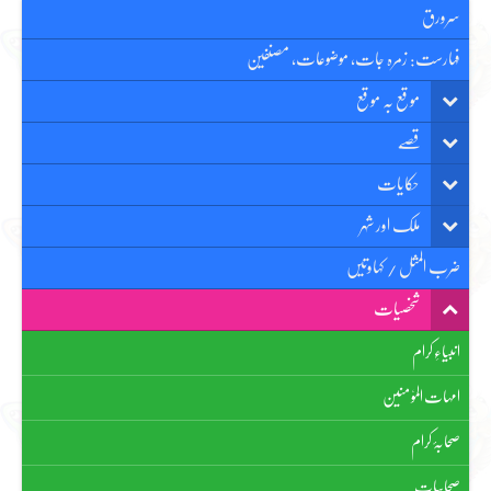
سرورق
فہارست: زمرہ جات، موضوعات، مصنفین
موقع بہ موقع
قصّے
حکایات
ملک اور شہر
ضرب المثل / کہاوتیں
شخصیات
انبیاءِ کرام
امہات الموٗ منین
صحابۂ کرام
صحابیات