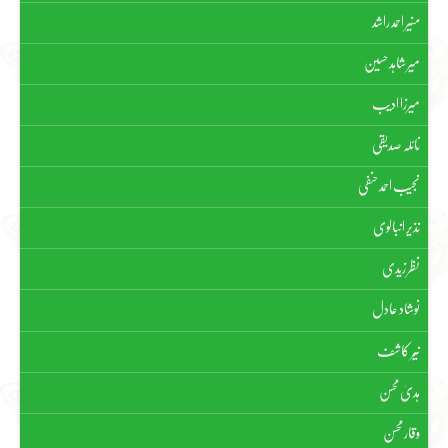
منیر احمد راشد
میر شاہد حسین
میرزا ادیب
نائلہ صدیقی
نجیب احمد حنفی
نذیر انبالوی
نظر زیدی
نوشاد عادل
نیّر کاشف
ہدیٰ محسن
وقار محسن