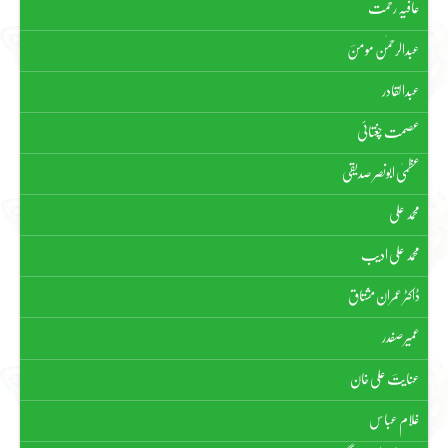
عافیہ رحمت
عبدالرحمٰن مومنؔ
عبدالقادر
عصمت چغتائی
عظمیٰ ابونصر صدیقی
محمد علی
محمد علی ادیب
ڈاکٹر عمران مشتاق
عمیر صفدر
عنایتؔ علی خان
غلام عباس