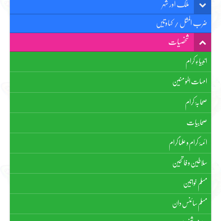
ملک اور شہر
ضرب المثل / کہاوتیں
شخصیات
انبیاءِ کرام
امہات الموٗ منین
صحابۂ کرام
صحابیات
ائمۂ کرام و علماٗ کرام
سلاطین و فاتحین
مسلم خواتین
مسلم سائنس دان