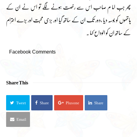
پھر جب اما م صاحب اس سے رخصت ہونے لگے تو اس نے ان کے
ہاتھوں کو بوسہ دیا ،دور تک ان کے ساتھ گیا اور بڑی محبت اور بڑے احترام
کے ساتھ ان کو الوداع کہا ۔
Facebook Comments
Share This
Tweet
Share
Plus one
Share
Email