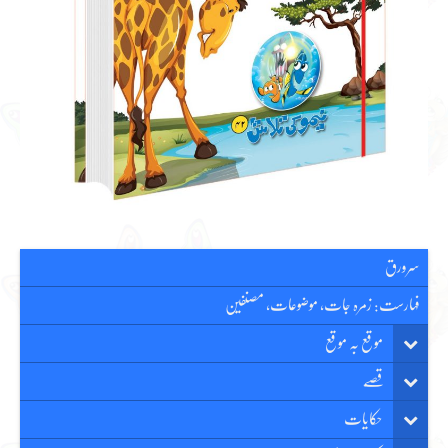
سرورق
فہارست: زمرہ جات، موضوعات، مصنفین
موقع بہ موقع
قصّے
حکایات