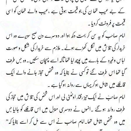
کے بے عیب تھا ن کی جو قیمت ہوتی ہے ،عیب والے تھان کو اسی
قیمت پر فروخت کردیا ۔
امام صاحب کو یہ سن کر بہت دکھ ہوا اور دوسرے دن صبح سویرے وہ اس
خریدار کی تلاش میں نکل کھڑے ہوئے۔ ملازم سے خریدار کی شکل و صورت
لباس وغیرہ کے بارے میں پوچھ لیا تھا تاکہ اسے پہچان سکیں۔وہ جس طرف
گیا تھا اس طرف گئے تو کسی نے بتایا کہ وہ شخص حجاز جانے والے ایک
قافلے میں شامل ہو کر یہاں سے روانہ ہو گیا ہے ۔
امام صاحبؒ نے ایک تیز رفتار اونٹنی لی اور اس شخص کی تلاش میں حجاز کی
طرف روانہ ہو گئے ۔انہوں نے دوسری منزل میں اس قافلے کو جالیا جس
میں وہ شخص شامل تھا۔امام صاحب نے اس سے مل کر اسے بتایا کہ”