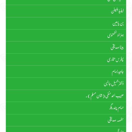
اینیڈ بلیٹن
بن یامین
بہزاد لکھنوی
بینا صدیقی
پطرس بخاری
جاوید بسام
ڈاکٹر جمیل جالبی
حبیب احمد حنفی (شان مسلم)۔
حسام چندریگر
حفصہ صدیقی
حماد ظہیر