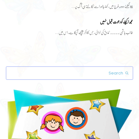
16گھنٹے دودھ فرج میں رکھا رہااور اسے نکالتے ہی آگ پر…
مجھ اکیلے کو دعوت قبول نہیں
طالب ہاشمی ۔۔۔۔۔ نمارق کی لڑائی، جس کا ذکر پیچھے آ چکا ہے، اس میں…
Search
Submit