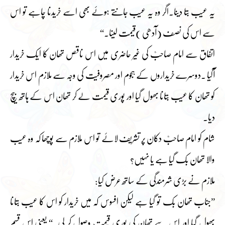
یہ عیب بتا دینا۔اگر وہ یہ عیب جانتے ہوئے بھی اسے خریدنا چاہے تو اس
سے اس کی نصف (آدھی )قیمت لینا۔“
اتفاق سے امام صاحبؒ کی غیر حاضری میں اس ناقص تھان کا ایک خریدار
آگیا ۔دوسرے خریداروں کے ہجوم اور مصروفیت کی وجہ سے ملازم اس خریدار
کو تھان کا عیب بتانا بھول گیا اور پوری قیمت لے کر تھان اس کے ہاتھ بیچ
دیا۔
شام کو امام صاحبؒ دکان پر تشریف لائے تو اس ملازم سے پوچھا کہ وہ عیب
والا تھان بک گیا ہے یا نہیں؟
ملازم نے بڑی شرمندگی کے ساتھ عرض کیا:
”جناب تھان بک تو گیا ہے لیکن افسوس کہ میں خریدار کو اس کا عیب بتانا
بھول گیا اور اس سے تھان کی پوری قیمت وصول کر لی۔“ یعنی اس قسم