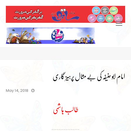
Open
Mobile
Menu
امام ابو حنیفہ کی بے مثال پرہیز گاری
May 14, 2018
طالب ہاشمی
۔۔۔۔۔۔۔۔۔۔۔۔۔۔۔۔