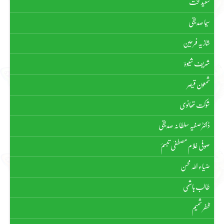
سعید لخت
سیما صدیقی
شازیہ فرحین
شریف شیوہؔ
شمعون قیصر
شوکت تھانوی
ڈاکٹر صفیہ سلطانہ صدیقی
صوفی غلام مصطفیٰ تبسمؔ
ضیاء اللہ محسن
طالب ہاشمی
ظفر شمیم