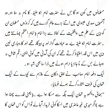
مسلمانوں میں کون ہو گا جس نے حضرت امام ابو حنیفہ ؒ کا نام نہ سنا ہو۔وہ
آٹھویں صدی عیسوی میں اتنے بڑے عالم گزرے ہیں کہ کروڑوں مسلمان ان
کو دین کے علم میں واقفیت کے لحاظ سے بڑا امام (امامِ اعظم)مانتے ہیں
۔حضر ت امام ابو حنیفہؒ بے حد عبادت گزار اور پرہیزگار تھے اور کاروباری لین
دین میں اس قدر احتیاط کرتے تھے کہ ان کی آمدنی میں کوئی ایسی رقم شامل نہ
ہوجائے جس کے نا جائز یا حرام ہونے میں ذرا سا بھی شبہ ہو ۔
ایک دفعہ امام صاحب ؒ نے اپنی دکان کے ملازم سے کپڑے کے ایک
تھان کی طرف اشارہ کرتے ہوئے فرمایا :
”بھائی دیکھو یہ تھان ایک جگہ سے مسکا ہوا ہے ۔(یعنی قدرے پھٹا ہوا
ہے)اگر میری غیر حاضری میں اسکا کوئی خریدار آجائے تو اس کو اس تھان کا