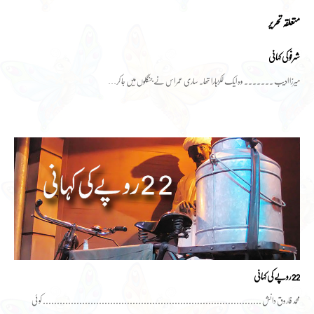
متعلقہ تحریر
شرفو کی کہانی
میرزا ادیب ۔۔۔۔۔۔۔ وہ ایک لکڑہارا تھا۔ ساری عمر اس نے جنگلوں میں جا کر…
22روپے کی کہانی
محمدفاروق دانش .............................................................................. کوئی