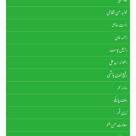
خواجہ حسن نظامی
راحت عائشہ
راحمہ خان
راحیل یوسف
رضوانہ سیّد علی
رفیع الدین ہاشمی
رمانہ عمر
رؤف پاریکھ
زرین قمر
سعادت حسن منٹو