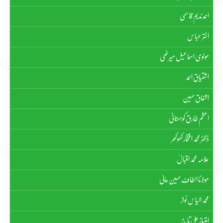
احمد ندیم قاسمی
اختر عباس
مولوی اسماعیل میرٹھی
اشتیاق احمد
اشفاق حسین
اعظم طارق کوہستانی
ڈاکٹر محمد افتخار کھوکھر
علامہ محمد اقبالؒ
مولانا الطاف حسین حالیؔ
محمد الیاس نواز
امتیاز علی تاج