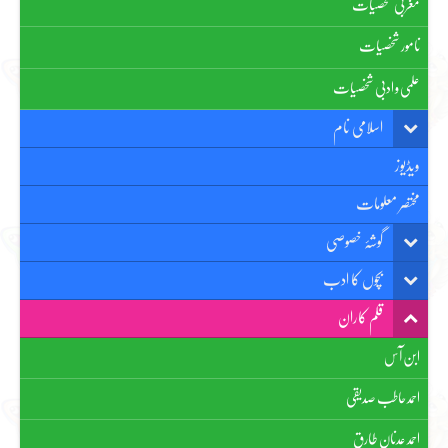
مغربی شخصیات
نامور شخصیات
علمی و ادبی شخصیات
اسلامی نام
ویڈیوز
مختصر معلومات
گوشۂ خصوصی
بچوں کا ادب
قلم کاران
ابن آس
احمد حاطب صدیقی
احمد عدنان طارق