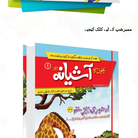
ممبرشپ کے لیے کلک کیجیے