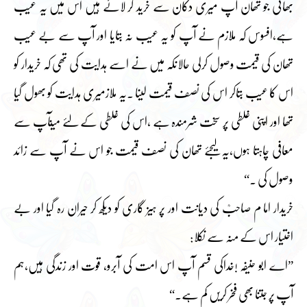
بھائی جو تھان آپ میری دکان سے خرید کر لائے ہیں اس میں یہ عیب
ہے،افسوس کہ ملازم نے آپ کو یہ عیب نہ بتایا اور آپ سے بے عیب
تھان کی قیمت وصول کرلی حالانکہ میں نے اسے ہدایت کی تھی کہ خریدار کو
اس کا عیب بتاکر اس کی نصف قیمت لینا ۔یہ ملازمیری ہدایت کو بھول گیا
تھا اور اپنی غلطی پر سخت شرمندہ ہے ،اس کی غلطی کے لئے میںآپ سے
معافی چاہتا ہوں،یہ لیجئے تھان کی نصف قیمت جو اس نے آپ سے زائد
وصول کی ۔“
خریدار اما م صاحبؒ کی دیانت اور پر ہیز گاری کو دیکھ کر حیران رہ گیا اور بے
اختیار اس کے منہ سے نکلا:
”اے ابو حنیفہ !خداکی قسم آپ اس امت کی آبرو، قوت اور زندگی ہیں،ہم
آپ پر جتنا بھی فخر کریں کم ہے۔“