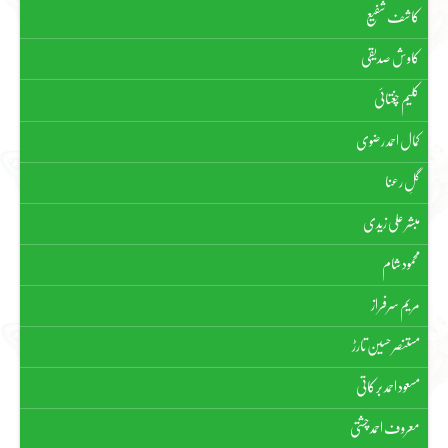
کاشف شفیع
کاوش صدیقی
کلیم چغتائی
کمال احمد رضوی
گلِ رعنا
مبشر علی زیدی
محمود شام
مریم سرفراز
مستنصر حسین تارڑ
مسعود احمد برکاتی
معروف احمد چشتی