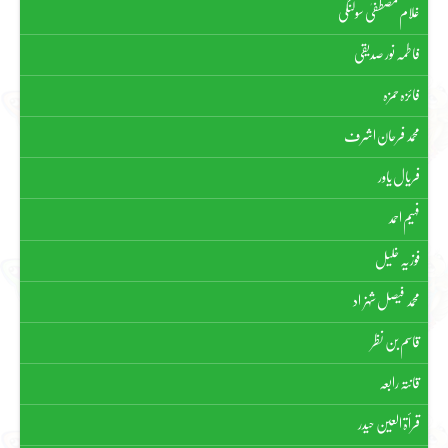
غلام مصطفیٰ سولنگی
فاطمہ نور صدیقی
فائزہ حمزہ
محمد فرحان اشرف
فریال یاور
فہیم احمد
فوزیہ خلیل
محمد فیصل شہزاد
قاسم بن نظر
قانتہ رابعہ
قرأۃ العین حیدر