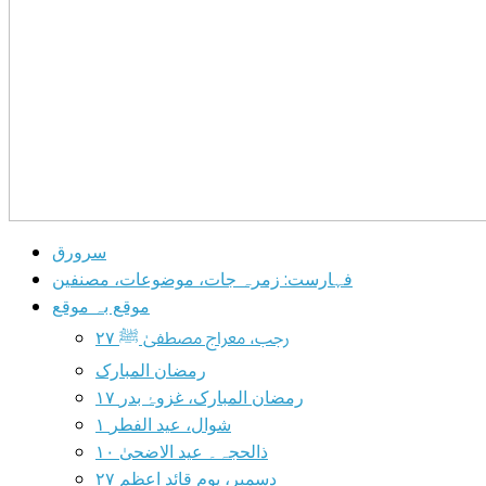
سرورق
فہارست: زمرہ جات، موضوعات، مصنفین
موقع بہ موقع
۲۷ رجب، معراج مصطفیٰ ﷺ
رمضان المبارک
۱۷ رمضان المبارک، غزوۂ بدر
۱ شوال، عید الفطر
۱۰ ذالحجہ۔ عید الاضحیٰ
۲۷ دسمبر، یوم قائد اعظم