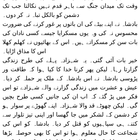
وقت تک میدان جنگ سے باہر قدم نہیں نکالتا جب تک
دشمن کو بالکل تباہ نہ کر دوں۔
بادشاہ نے اپنے بیٹے کی ان باتوں پر غور کرنے کی ضرورت
محسوس نہ کی وہ یوں مسکرایا جیسے کسی نادان کی
بات سن کر مسکراتے ہیں۔ اس کے بھائیوں نے کھلم کھلا
اس کا مذاق اڑایا۔
خیر بات آئی گئی۔ یہ شہزادہ پہلے کی طرح زندگی
گزارتا رہا۔ لیکن پھر کرنا خدا کا کیا ہوا کہ طاقت ور
پڑوسی بادشاہ نے اس بادشاہ کے ملک پر حملہ کر دیا۔
عیش و عشرت میں زندگی گزارنے والے شہزادے تو اس
فکر میں پڑ گئے کہ اب ان کی جانیں کسی طرح بچیں
گی۔ لیکن چھوٹے قد والا شہزادہ اپنے گھوڑے پر سوار ہو
کر دشمن کے لشکر میں جا گھسا اور اپنی تیز تلوار سے
کتنے ہی سپاہیوں کو قتل کر دیا۔ بادشاہ کو اس کی
شجاعت کا حال معلوم ہوا تو اس کا بھی حوصلہ بڑھا