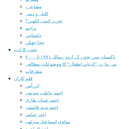
مشاعرے
کلیلہ و دمنہ
تحریر کیسے لکھیں؟
تراجم
داستانیں
چچا چھکن
بچوں کا ادب
پاکستان میں بچوں کے اردو رسائل ۱۹۷۱ تا ۲۰۰۰
سہ ماہی ’’ادبیات اطفال‘‘ کا موضوعاتی مطالعہ
متفرقات
قلم کاران
ابن آس
احمد حاطب صدیقی
احمد عدنان طارق
احمد ندیم قاسمی
اختر عباس
مولوی اسماعیل میرٹھی
اشتیاق احمد