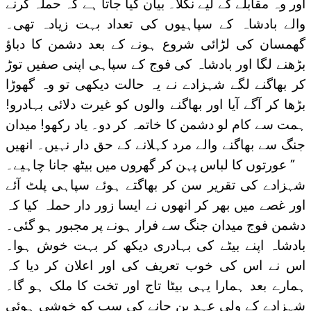
اور وہ مقابلے کے لیے نکلا۔ بیان کیا جاتا ہے کہ حملہ کرنے
والے بادشاہ کے سپاہیوں کی تعداد بہت زیادہ تھی۔
گھمسان کی لڑائی شروع ہونے کے بعد دشمن کا دباؤ
بڑھنے لگا اور بادشاہ کی فوج کے سپاہی اپنی صفیں توڑ
کر بھاگنے لگے شہزادے نے یہ حالت دیکھی تو وہ گھوڑا
بڑھا کر آگے آیا اور بھاگنے والوں کو غیرت دلائی بہادرو!
ہمت سے کام لو دشمن کا خاتمہ کر دو۔ یاد رکھو! میدان
جنگ سے بھاگنے والے مرد کہلانے کے حق دار نہیں۔ انھیں
عورتوں کا لباس پہن کر گھروں میں بیٹھ جانا چاہیے۔ ”
شہزادے کی تقریر سن کر بھاگتے ہوئے سپاہی پلٹ آئے
اور غصے میں بھر کر انھوں نے ایسا زور دار حملہ کیا کہ
دشمن فوج میدان جنگ سے فرار ہونے پر مجبور ہو گئی۔
بادشاہ اپنے بیٹے کی بہادری دیکھ کر بہت خوش ہوا۔
اس نے اس کی خوب تعریف کی اور اعلان کر دیا کہ
ہمارے بعد ہمارا یہی بیٹا تاج اور تخت کا ملک ہو گا۔
شہزادے کے ولی عہد بن جانے کی سب کو خوشی ہوئی