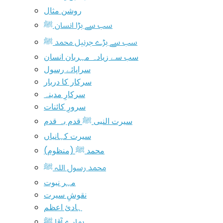
روشن مثال
سب سے بڑا انسان ﷺ
سب سے بڑے جرنیل محمد ﷺ
سب سے زیادہ مہربان انسان
سراپائے رسول
سرکار کا دربار
سرکارِ مدینہ
سرورِ کائنات
سیرت النبی ﷺ قدم بہ قدم
سیرت کہانیاں
محمد ﷺ (منظوم)
محمد رسول اللہ ﷺ
مہر نبوت
نقوشِ سیرت
ہادیٔ اعظم
ہمارے آقا ﷺ