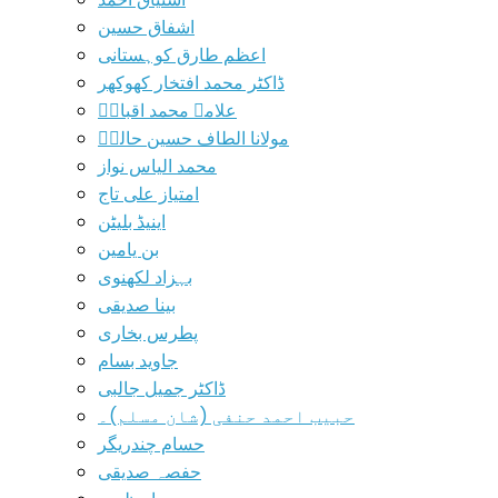
اشفاق حسین
اعظم طارق کوہستانی
ڈاکٹر محمد افتخار کھوکھر
علامہ محمد اقبالؒ
مولانا الطاف حسین حالیؔ
محمد الیاس نواز
امتیاز علی تاج
اینیڈ بلیٹن
بن یامین
بہزاد لکھنوی
بینا صدیقی
پطرس بخاری
جاوید بسام
ڈاکٹر جمیل جالبی
حبیب احمد حنفی (شان مسلم)۔
حسام چندریگر
حفصہ صدیقی