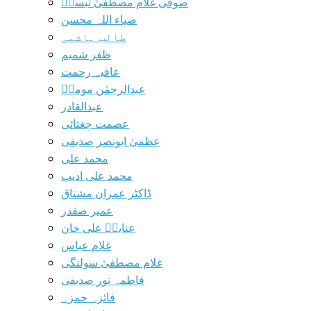
صوفی غلام مصطفیٰ تبسمؔ
ضیاء اللہ محسن
طالب ہاشمی
ظفر شمیم
عافیہ رحمت
عبدالرحمٰن مومنؔ
عبدالقادر
عصمت چغتائی
عظمیٰ ابونصر صدیقی
محمد علی
محمد علی ادیب
ڈاکٹر عمران مشتاق
عمیر صفدر
عنایتؔ علی خان
غلام عباس
غلام مصطفیٰ سولنگی
فاطمہ نور صدیقی
فائزہ حمزہ