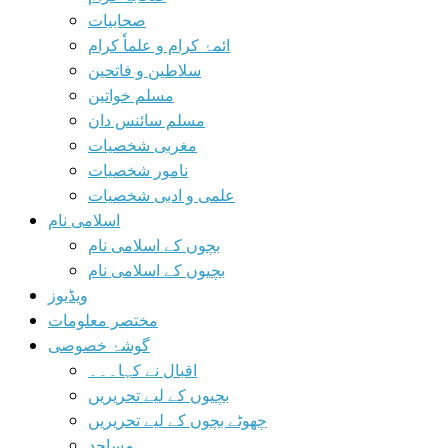
صحابیات
ائمۂ کرام و علماٗ کرام
سلاطین و فاتحین
مسلم خواتین
مسلم سائنس دان
مغربی شخصیات
نامور شخصیات
علمی و ادبی شخصیات
اسلامی نام
بچوں کے اسلامی نام
بچیوں کے اسلامی نام
ویڈیوز
مختصر معلومات
گوشۂ خصوصی
اقبال نے کہا۔۔۔
بچیوں کے لیے تحریریں
چھوٹے بچوں کے لیے تحریریں
مساجد