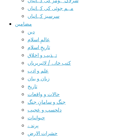
شرلاک ہومز کی کہانیاں
مہم جوئی کی کہانیاں
سرسبز کہانیاں
مضامین
دین
عالمِ اسلام
تاریخِ اسلام
تہذیب و اخلاق
کتب خانے / لائبریریاں
علم و ادب
زبان و بیان
تاریخ
حالات و واقعات
جنگ و سامانِ جنگ
دلچسپ و عجیب
حیوانیات
پرندے
حشرات الارض