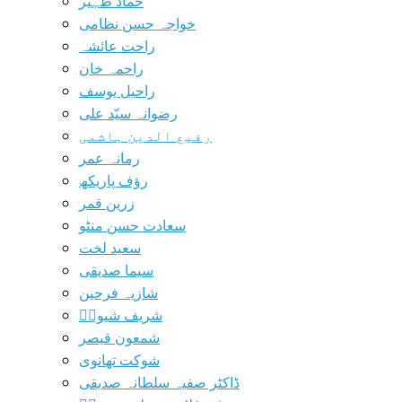
حماد ظہیر
خواجہ حسن نظامی
راحت عائشہ
راحمہ خان
راحیل یوسف
رضوانہ سیّد علی
رفیع الدین ہاشمی
رمانہ عمر
رؤف پاریکھ
زرین قمر
سعادت حسن منٹو
سعید لخت
سیما صدیقی
شازیہ فرحین
شریف شیوہؔ
شمعون قیصر
شوکت تھانوی
ڈاکٹر صفیہ سلطانہ صدیقی