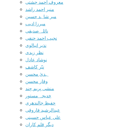
معروف احمد چشتی
منیر احمد راشد
میر شاہد حسین
میرزا ادیب
نائلہ صدیقی
نجیب احمد حنفی
نذیر انبالوی
نظر زیدی
نوشاد عادل
نیّر کاشف
ہدیٰ محسن
وقار محسن
منشی پریم چند
خدیجہ مستور
حفیظ جالندھری
عبدالرشید فاروقی
علی عباس حسینی
دیگر قلم کاران