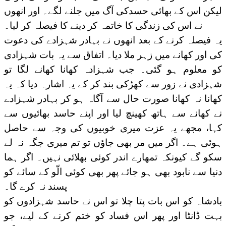
لیکن اس کے بھائی حسدکی آگ میں جلنے لگے۔ اور انھوں
نے اس کی زندگی کا خاتمہ کر دینے کا فیصلہ کر لیا۔
یہ فیصلہ کرنے کے بعد انھوں نے بہادر شہزادے کی دعوت
کی اور کھانے میں زہر ملا دیا۔ اتفاق سے یہ بات شہزادی
کو معلوم ہو گئی۔ جب شہزادہ کھانا کھانے لگا تو
شہزادی نے زور سے کھڑکی بند کر کے یہ اشارہ دیا کہ یہ
کھانا نہ کھانا صورت حال سے آگاہ ہو کر بہادر شہزادے
نے کھانے سے ہاتھ کھینچ لیا اور اپنے حاسد بھائیوں سے
کہا، مجھے یہ عزت میری خوبیوں کی وجہ سے حاصل
ہوئی ہے۔ اگر میں مر بھی جاؤں تو تم میری جگہ نہ لے
سکو گے کیونکہ تمھارے اندر کوئی بھلائی نہیں۔ اگر ہما
دنیا سے نابود بھی ہو جائے پھر بھی کوئی الّو کے سائے کو
پسند نہ کرے گا۔
بادشاہ کو اس بات پتا چلا تو اس نے حاسد شہزادوں کو
بہت ڈانٹا اور پھر اس فساد کو ختم کرنے کے لیے، جو