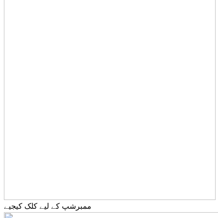
ممبرشپ کے لیے کلک کیجیے