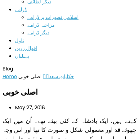
دیگر لطائف
ڈرامے
اسلامی تصورات پر ڈرامے
مزاحیہ ڈرامے
دیگر ڈرامے
ناول
اقوال زریں
پہیلیاں
Blog
حکایاتِ سعدیؒ
اصلی خوبی
Home
اصلی خوبی
May 27, 2018
کہتے ہیں، ایک بادشاہ کے کئی بیٹے تھے۔ اُن میں ایک
چھوٹے قد اور معمولی شکل و صورت کا تھا اور اس وجہ
سے اسے اپنے باپ کی ویسی توجہ اور شفقت حاصل نہ