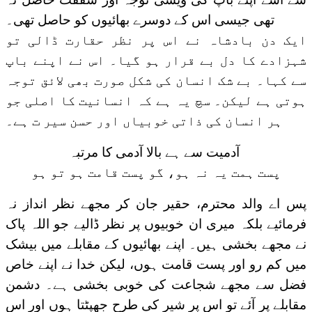
تھی جیسی اس کے دوسرے بھائیوں کو حاصل تھی۔
ایک دن بادشاہ نے اس پر نظر حقارت ڈالی تو
شہزادے کا دل بے قرار ہو گیا۔ اس نے اپنے باپ
سے کہا۔ بے شک انسان کی شکل صورت بھی لائق توجہ
ہوتی ہے لیکن۔ سچ یہ ہے کہ انسانیت کا اصلی جو
ہر انسان کی ذاتی خوبیاں اور حسن سیر ت ہے۔
آدمیت سے ہے بالا آدمی کا مرتبہ
پست ہمت یہ نہ ہو، گو پست قامت ہو تو ہو
پس اے والد محترم، حقیر جان کر مجھے نظر انداز نہ
فرمائیے بلکہ میری ان خوبیوں پر نظر ڈالیے جو اللہ پاک
نے مجھے بخشی ہیں۔ اپنے بھائیوں کے مقابلے میں بیشک
میں کم رو اور پست قامت ہوں، لیکن خدا نے اپنے خاص
فضل سے مجھے شجاعت کی خوبی بخشی ہے۔ دشمن
مقابلے پر آئے تو اس پر شیر کی طرح جھپٹتا ہوں اور اس