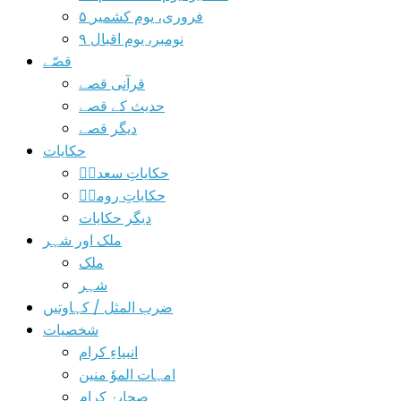
۵ فروری، یوم کشمیر
۹ نومبر، یوم اقبال
قصّے
قرآنی قصے
حدیث کے قصے
دیگر قصے
حکایات
حکایاتِ سعدیؒ
حکایاتِ رومیؒ
دیگر حکایات
ملک اور شہر
ملک
شہر
ضرب المثل / کہاوتیں
شخصیات
انبیاءِ کرام
امہات الموٗ منین
صحابۂ کرام