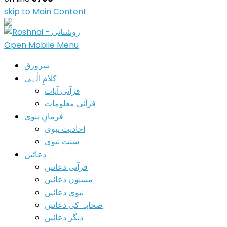
skip to Main Content
Open Mobile Menu
سرورق
کلامِ الٰہی
قرآنی آیات
قرآنی معلومات
فرمانِِ نبوی
احادیث نبوی
سنت نبوی
دعائیں
قرآنی دعائیں
مسنون دعائیں
نبوی دعائیں
صحابہ کی دعائیں
دیگر دعائیں