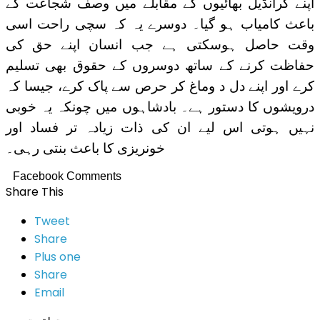
اپنے گرانڈیل بھائیوں کے مقابلے میں وصف شجاعت کے
باعث کامیاب ہو گیا۔ دوسرے یہ کہ سچی راحت اسی
وقت حاصل ہوسکتی ہے جب انسان اپنے حق کی
حفاظت کرنے کے ساتھ دوسروں کے حقوق بھی تسلیم
کرے اور اپنے دل د وماغ کر حرص سے پاک کرے، جیسا کہ
درویشوں کا دستور ہے۔ بادشاہوں میں چونکہ یہ خوبی
نہیں ہوتی اس لیے ان کی ذات زیادہ تر فساد اور
خونریزی کا باعث بنتی رہی۔
Facebook Comments
Share This
Tweet
Share
Plus one
Share
Email