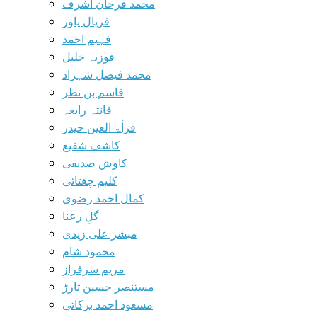
محمد فرحان اشرف
فریال یاور
فہیم احمد
فوزیہ خلیل
محمد فیصل شہزاد
قاسم بن نظر
قانتہ رابعہ
قرأۃ العین حیدر
کاشف شفیع
کاوش صدیقی
کلیم چغتائی
کمال احمد رضوی
گلِ رعنا
مبشر علی زیدی
محمود شام
مریم سرفراز
مستنصر حسین تارڑ
مسعود احمد برکاتی