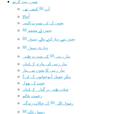
سیرۃ نبیٔ کریم
آپ ﷺ کیسے تھے
اُجالا
بچوں کے لیے سیرت النبی
بچوں کے محمد ﷺ
بچوں سے پیار کرنے والے رسول ﷺ
پیارے رسول ﷺ
پیارے نبی ﷺ کی سیرت طیبہ
پیارے نبی کی پیاری کہانیاں
پیارے نبی کا بچوں سے پیار
پیکرِ جمیل (نوجوانوں کے لیے)
جنت کے پھول
حیاتِ طیبہ پر گیارہ کہانیاں
رحمت عالم
رسول اللہ ﷺ کے حالات زندگی
رسول پاک ﷺ