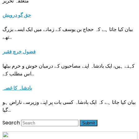
متعلقہ تحریر
حق گو درویش
بیان کیا جاتا ہے کہ حجاج بن یوسف کے زمانے میں ایک ایسے بزرگ
تھے…
فضول خرچ فقیر
کہتے ہیں، ایک بادشاہ اپنے مصاحبوں کے درمیان خوش و خرم بیٹھا
اس مطلب کے…
بادشاہ کا غصہ
بیان کیا جاتا ہے کہ ایک بادشاہ کسی بات پر اپنے وزیرسے ناراض ہو
گیا…
Search
Submit