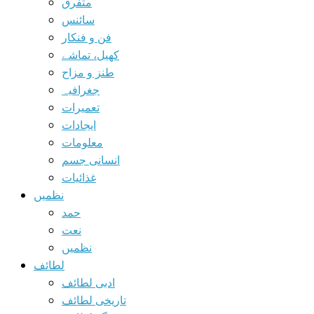
متفرق
سائنس
فن و فنکار
کھیل، تماشے
طنز و مزاح
جغرافیہ
تعمیرات
ایجادات
معلومات
انسانی جسم
غذائیات
نظمیں
حمد
نعت
نظمیں
لطائف
ادبی لطائف
تاریخی لطائف