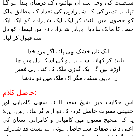
سلطنت کی وجہ سے ان بھائیوں کے درمیان پیدا ہو گیا
تھا، یہ تدبیر کی کہ شہزادوں کی تعداد کے مطابق ملک
کو حصوں میں بانٹ کر ایک ایک شہزادے کو ایک ایک
حصے کا مالک بنا دیا۔ بہادر شہزادے نے اس فیصلے کو دل
سے قبول کر لیا۔
ایک نان خشک بھی پائے اگر مرد خدا
بانٹ کر کھائے اسے، یہ ہو گی اسکے دل میں چاہ
اوڑھ لیں گے ایک گدڑی ملک کے کتنے ہی فقیر
رہ نہیں سکتے مگر اک ملک میں دو بادشاہ
حاصل کلام:
اس حکایت میں شیخ سعدیؒ نے سچی کامیابی اور
حقیقی مسرت حاصل کرنے کے دو اہم گر بتائے ہیں۔ پہلا
یہ کہ صحیح معنوں میں کامیابی و کامرانی انسان کی
اعلیٰ ذاتی صفات سے حاصل ہوتی ہے پست قد شہزادہ