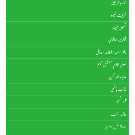
شازیہ فرحین
شریف شیوہؔ
شمعون قیصر
شوکت تھانوی
ڈاکٹر صفیہ سلطانہ صدیقی
صوفی غلام مصطفیٰ تبسمؔ
ضیاء اللہ محسن
طالب ہاشمی
ظفر شمیم
عافیہ رحمت
عبدالرحمٰن مومنؔ