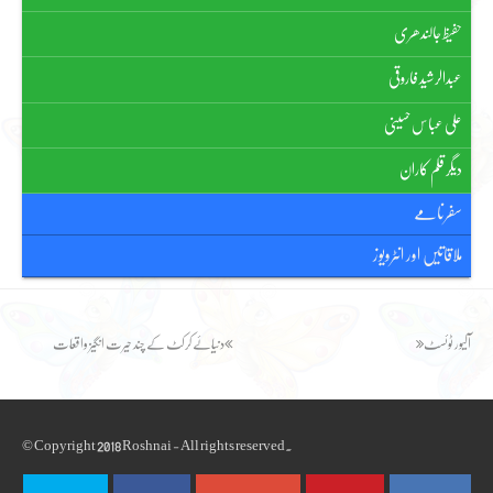
حفیظ جالندھری
عبدالرشید فاروقی
علی عباس حسینی
دیگر قلم کاران
سفرنامے
ملاقاتیں اور انٹرویوز
next
آلیور ٹوئسٹ
previous
دنیائے کرکٹ کے چند حیرت انگیز واقعات
post:
post:
© Copyright 2018 Roshnai - All rights reserved.