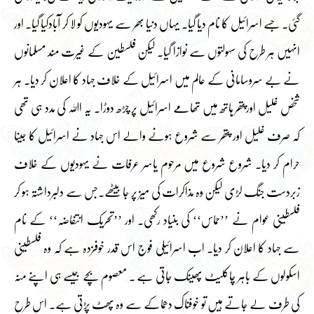
گئی۔ جسے اسرائیل کا نام دیا گیا۔ یہاں دنیا بھر سے یہودیوں کو لا کر آبادکیا گیا۔ اور
انہیں ہر طرح کی سہولتوں سے نوازا گیا۔ لیکن فلسطین کے غیرت مند مسلمانوں
نے بے سروسامانی کے عالم میں اسرائیل کے خلاف جہاد کا اعلان کر دیا۔ ہر
شخص غلیل اورپتھر ہاتھ میں تھامے اسرائیل پر چڑھ دوڑا۔ یہ اﷲ کی مدد ہی تھی
کہ صرف غلیل اور پتھر سے شروع ہونے والے اس جہاد نے اسرائیل کا جینا
حرام کر دیا۔ شروع شروع میں مرحوم یاسر عرفات نے یہودیوں کے خلاف
زبردست جنگ لڑی لیکن وہ مذاکرات کی میز پر جا بیٹھے۔جس سے دلبرداشتہ ہو کر
فلسطینی عوام نے ’’حماس‘‘ کی بنیاد رکھی۔ اور ’’تحریک انتفاضہ‘‘ کے نام
سے جہاد کا اعلان کر دیا۔ اب اسرائیلی فوج اس قدر خوفزدہ ہے کہ وہ فلسطینی
اسکولوں کے باہر چاکلیٹ پھینک جاتی ہے ۔ معصوم بچے جیسے ہی اپنے منہ
کی طرف لے جاتے ہیں تو خوفناک دھماکے سے وہ پھٹ پڑتی ہے۔ اس طرح