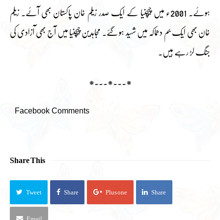
ہوئے۔ 2001ء میں چیچنیا کے ایک صدر زیلم خان پاکستان بھی آئے۔ زیلم
خان بھی ایک بم دھماکہ میں شہید ہو گئے۔ مجاہدین چیچنیا میں آج بھی آزادی کی
جنگ لڑ رہے ہیں۔
*۔۔۔*۔۔۔*
Facebook Comments
Share This
Tweet
Share
Plus one
Share
Email