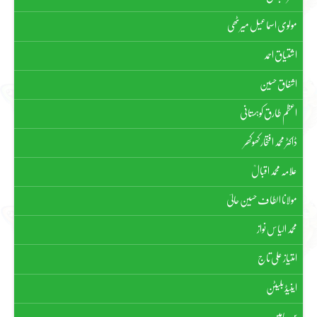
مولوی اسماعیل میرٹھی
اشتیاق احمد
اشفاق حسین
اعظم طارق کوہستانی
ڈاکٹر محمد افتخار کھوکھر
علامہ محمد اقبالؒ
مولانا الطاف حسین حالیؔ
محمد الیاس نواز
امتیاز علی تاج
اینیڈ بلیٹن
بن یامین