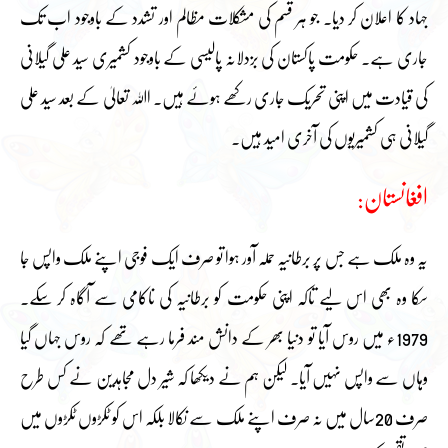
جہاد کا اعلان کر دیا۔ جو ہر قسم کی مشکلات مظالم اور تشدد کے باوجود اب تک
جاری ہے۔ حکومت پاکستان کی بزدلانہ پالیسی کے باوجود کشمیری سید علی گیلانی
کی قیادت میں اپنی تحریک جاری رکھے ہوئے ہیں۔ اﷲ تعالیٰ کے بعد سید علی
گیلانی ہی کشمیریوں کی آخری امید ہیں۔
افغانستان:
یہ وہ ملک ہے جس پر برطانیہ حملہ آور ہوا تو صرف ایک فوجی اپنے ملک واپس جا
سکا وہ بھی اس لیے تاکہ اپنی حکومت کو برطانیہ کی ناکامی سے آگاہ کر سکے۔
1979ء میں روس آیا تو دنیا بھر کے دانش مند فرما رہے تھے کہ روس جہاں گیا
وہاں سے واپس نہیں آیا۔ لیکن ہم نے دیکھا کہ شیر دل مجاہدین نے کس طرح
صرف 20سال میں نہ صرف اپنے ملک سے نکالا بلکہ اس کو ٹکڑوں ٹکڑوں میں