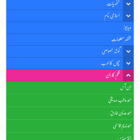
شخصیات
اسلامی نام
ویڈیوز
مختصر معلومات
گوشۂ خصوصی
بچوں کا ادب
قلم کاران
ابن آس
احمد حاطب صدیقی
احمد عدنان طارق
احمد ندیم قاسمی
اختر عباس