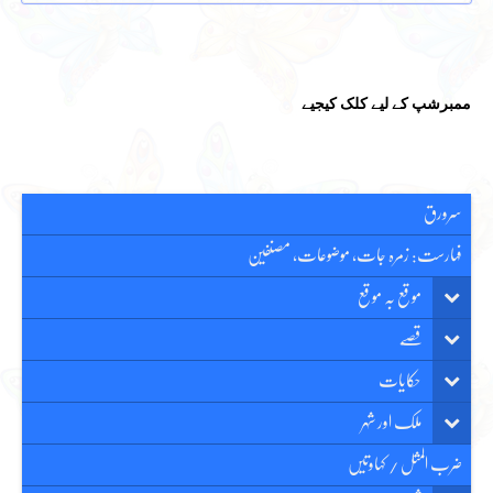
ممبرشپ کے لیے کلک کیجیے
سرورق
فہارست: زمرہ جات، موضوعات، مصنفین
موقع بہ موقع
قصّے
حکایات
ملک اور شہر
ضرب المثل / کہاوتیں