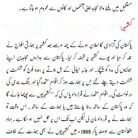
مستقبل میں بننے والا مجاہد اپنی آنکھوں اور کانوں سے محروم ہو جاتا ہے۔
کشمیر:
پاکستان کی آزادی کا اعلان ہونے کے چند عرصے بعد کشمیر پر بھارتی افواج نے
حملہ کر دیا اور پورے کشمیر پر قبضہ کر لیا۔ پاکستان سے ہزاروں مجاہدین اپنے
بھائیوں کی مدد کو پہنچے۔ اور جذبہ ایمانی کے بل بوتے پر ہندو فوج کو شکست پر
شکست دیتے چلے گئے جس پر بھارت دوڑ کر اقوام متحدہ گیا اور جنگ بندی کی
درخواست کی۔ اقوام متحدہ نے قرارداد پاس کی کہ ’’کشمیریوں سے پوچھا جائے گا
کہ وہ پاکستان کے ساتھ رہنا چاہتے ہیں یا بھارت کے ساتھ ۔ اس وقت تو
بھارت نے یہ قررداد مان لی لیکن اب تک اس پر عمل نہیں ہو سکا ہے۔ جہادِ
افغانستان سے حوصلہ پاکر 1989ء میں کشمیریوں نے بھی بھارت کے خلاف