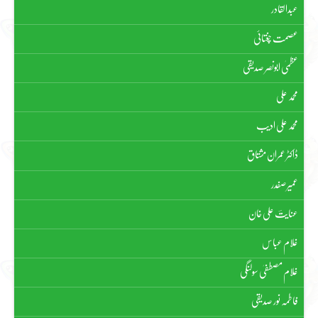
عبدالقادر
عصمت چغتائی
عظمیٰ ابونصر صدیقی
محمد علی
محمد علی ادیب
ڈاکٹر عمران مشتاق
عمیر صفدر
عنایتؔ علی خان
غلام عباس
غلام مصطفیٰ سولنگی
فاطمہ نور صدیقی