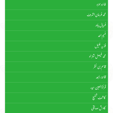
فائزہ حمزہ
محمد فرحان اشرف
فریال یاور
فہیم احمد
فوزیہ خلیل
محمد فیصل شہزاد
قاسم بن نظر
قانتہ رابعہ
قرأۃ العین حیدر
کاشف شفیع
کاوش صدیقی