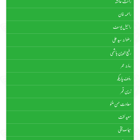
راحت عائشہ
راحمہ خان
راحیل یوسف
رضوانہ سیّد علی
رفیع الدین ہاشمی
رمانہ عمر
رؤف پاریکھ
زرین قمر
سعادت حسن منٹو
سعید لخت
سیما صدیقی