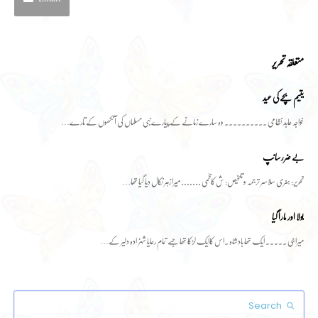
متعلقہ تحریر
یتیم بچے کی عید
خواجہ عابد نظامی ۔۔۔۔۔۔۔۔۔۔ وہ سارے زمانے کے پیارے نبی مسلماں کی آنکھوں کے تارے…
بے ضرر سانپ
تحریر: ہنری سلاسر ترجمہ و تلخیص: ش کاظمی ....... میرا زہر نکال دیا گیا تھا…
بولا اور مارا گیا
میراجی ۔۔۔۔۔ ایک تھا بادشاہ ۔اس کاایک لڑکا تھا جسے تمام رعایا شہزادہ دلیر کے…
Search
Submit