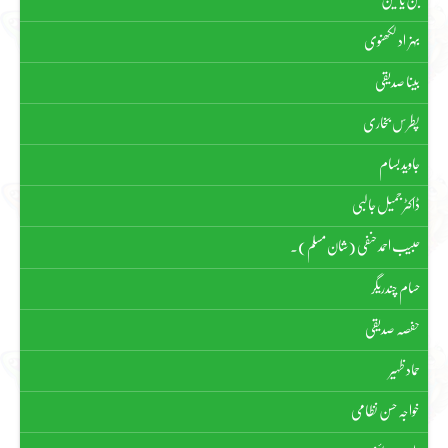
بہزاد لکھنوی
بینا صدیقی
پطرس بخاری
جاوید بسام
ڈاکٹر جمیل جالبی
حبیب احمد حنفی (شان مسلم)۔
حسام چندریگر
حفصہ صدیقی
حماد ظہیر
خواجہ حسن نظامی