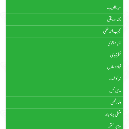
میرزا ادیب
نائلہ صدیقی
نجیب احمد حنفی
نذیر انبالوی
نظر زیدی
نوشاد عادل
نیّر کاشف
ہدیٰ محسن
وقار محسن
منشی پریم چند
خدیجہ مستور