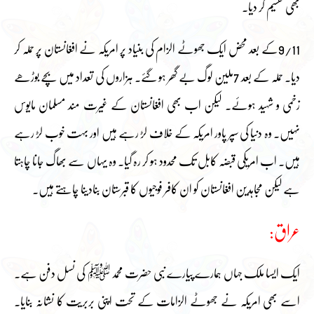
بھی تقسیم کر دیا۔
9/11کے بعد محض ایک جھوٹے الزام کی بنیاد پر امریکہ نے افغانستان پر حملہ کر
دیا۔ حملہ کے بعد 7ملین لوگ بے گھر ہو گئے۔ ہزاروں کی تعداد میں بچے بوڑھے
زخمی و شہید ہوئے۔ لیکن اب بھی افغانستان کے غیرت مند مسلمان مایوس
نہیں۔ وہ دنیا کی سپر پاور امریکہ کے خلاف لڑ رہے ہیں اور بہت خوب لڑ رہے
ہیں۔ اب امریکی قبضہ کابل تک محدود ہو کر رہ گیا۔ وہ یہاں سے بھاگ جانا چاہتا
ہے لیکن مجاہدین افغانستان کو ان کافر فوجیوں کا قبرستان بنادینا چاہتے ہیں۔
عراق:
ایک ایسا ملک جہاں ہمارے پیارے نبی حضرت محمد ﷺ کی نسل دفن ہے۔
اسے بھی امریکہ نے جھوٹے الزامات کے تحت اپنی بربریت کا نشانہ بنایا۔