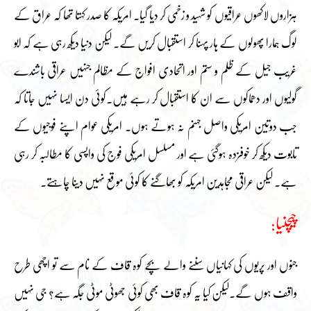
ہزاروں لاکھوں عراقیوں کو شہید و زخمی کر دیا گیا۔ امریکہ کا صدر کہتا تھا کہ عراق کے
لوگ ہمارا پھولوں کے ہار پہنا کر استقبال کریں گے۔ لیکن دنیا دیکھ رہی ہے کہ ابو
غریب جیل کے ظلم و ستم اور اتحادی افواج کے مظالم جنہیں عراقی باشندے
گولیوں اور دھماکوں سے ان کا استقبال کر رہے ہیں۔کوئی دن ایسا نہیں جاتا کہ
جب دوتین امریکی واصل جہنم نہ ہوتے ہوں۔ امریکی عوام اپنے فوجیوں کے
تابوت دیکھ کر خوفزدہ ہوگئی ہے اور مسلسل امریکی فوج کی واپسی کا مطالبہ کر رہی
ہے۔ لیکن عراقی مجاہدین امریکہ کو بھاگنے کا کوئی موقع نہیں دینا چاہتے۔
چیچنیا:
جنوں اور پریوں کی کہانیاں سننے والے بچے کوہ قاف کے نام سے تو اچھی طرح
واقف ہوں گے۔لیکن کیا یہ کوہ قاف بھی کوئی جھوٹی موٹی جگہ ہے؟ جی نہیں