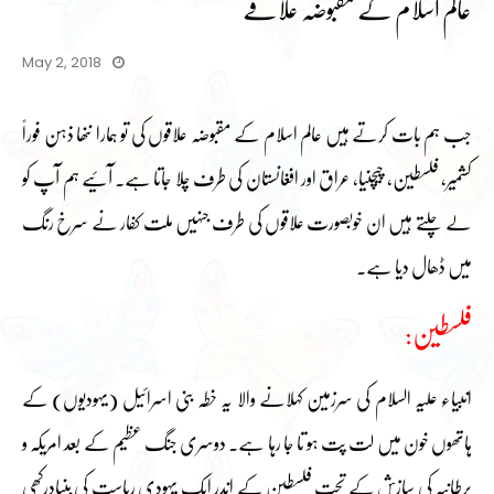
عالم اسلام کے مقبوضہ علاقے
May 2, 2018
جب ہم بات کرتے ہیں عالم اسلام کے مقبوضہ علاقوں کی تو ہمارا ننھا ذہن فوراً
کشمیر، فلسطین، چیچنیا، عراق اور افغانستان کی طرف چلا جاتا ہے۔ آئیے ہم آپ کو
لے چلتے ہیں ان خوبصورت علاقوں کی طرف جنہیں ملت کفار نے سرخ رنگ
میں ڈھال دیا ہے۔
فلسطین:
انبیاء علیہ السلام کی سرزمین کہلانے والا یہ خطہ بنی اسرائیل (یہودیوں) کے
ہاتھوں خون میں لت پت ہو تا جا رہا ہے۔ دوسری جنگ عظیم کے بعد امریکہ و
برطانیہ کی سازش کے تحت فلسطین کے اندر ایک یہودی ریاست کی بنیادرکھی