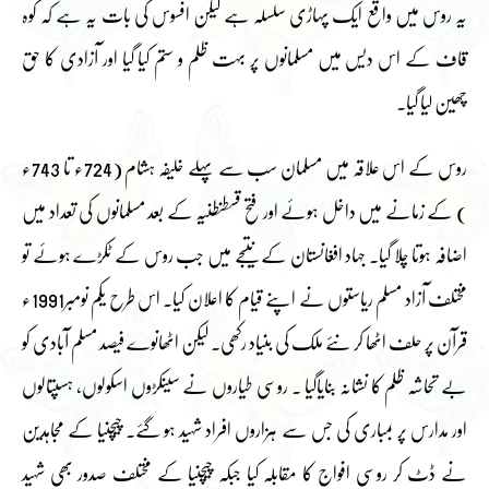
یہ روس میں واقع ایک پہاڑی سلسلہ ہے لیکن افسوس کی بات یہ ہے کہ کوہ
قاف کے اس دیس میں مسلمانوں پر بہت ظلم و ستم کیا گیا اور آزادی کا حق
چھین لیا گیا۔
روس کے اس علاقہ میں مسلمان سب سے پہلے خلیفہ ہشام (724ء تا 743ء
) کے زمانے میں داخل ہوئے اور فتح قسطنطنیہ کے بعد مسلمانوں کی تعداد میں
اضافہ ہوتا چلا گیا۔ جہاد افغانستان کے نتیجے میں جب روس کے ٹکڑے ہوئے تو
مختلف آزاد مسلم ریاستوں نے اپنے قیام کا اعلان کیا۔ اس طرح یکم نومبر1991ء
قرآن پر حلف اٹھا کر نئے ملک کی بنیاد رکھی۔ لیکن اٹھانوے فیصد مسلم آبادی کو
بے تحاشہ ظلم کا نشانہ بنایاگیا ۔ روسی طیاروں نے سینکڑوں اسکولوں، ہسپتالوں
اور مدارس پر بمباری کی جس سے ہزاروں افراد شہید ہو گئے۔ چیچنیا کے مجاہدین
نے ڈٹ کر روسی افواج کا مقابلہ کیا جبکہ چیچنیا کے مختلف صدور بھی شہید