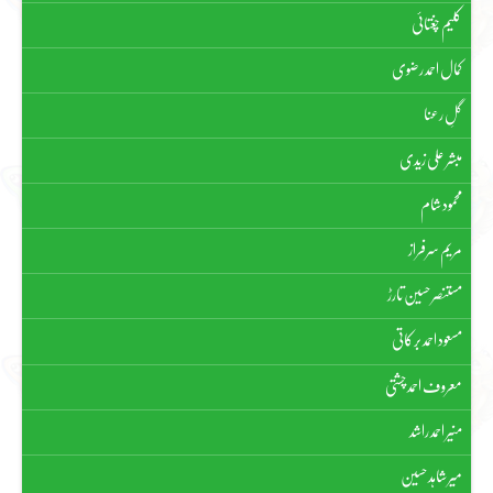
کلیم چغتائی
کمال احمد رضوی
گلِ رعنا
مبشر علی زیدی
محمود شام
مریم سرفراز
مستنصر حسین تارڑ
مسعود احمد برکاتی
معروف احمد چشتی
منیر احمد راشد
میر شاہد حسین