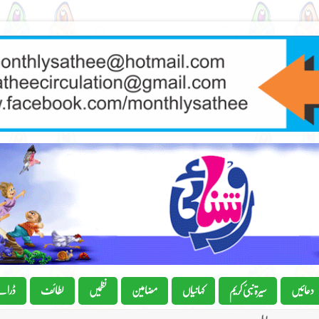
دعائیں
سیرۃ نبیٔ کریم
کہانیاں
مضامین
نظمیں
لطائف
ڈرام