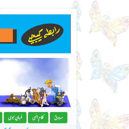
سرورق
کلامِ الٰہی
فرمانِِ نبوی