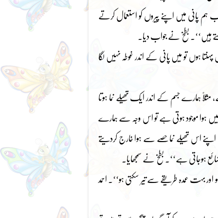
ب ہم پانی میں اپنے پیروں کو استعمال کرتے
رہتے ہیں‘‘۔ بطخ نے جواب دیا۔
س پہنتا ہوں تو میں پانی کے اندر غوطہ نہیں لگا
مثلاً ہمارے جسم کے اندر ایک تھیلے نما ہوتا
یں ہوا موجود ہوتی ہے تو اس وجہ سے ہمارے
م اپنے اس تھیلے نما حصے سے ہوا خارج کردیتے
ضائع ہوجاتی ہے‘‘۔ بطخ نے سمجھایا۔
و اور بہت عمدہ طریقے سے تیر سکتی ہو‘‘۔ احمد