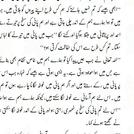
’’ابھی جیسے کہ تم نہیں جانتے کہ ہم کس طرح اپنے پیروں کو ہلاتی ہیں، ج
ہیں تو ہوا ہمارے جسم کے اندر چلی جاتی ہے اور ہم پانی کی سطح پر تیرتے 
احمد اور پریشانی میں مبتلا ہوگیا اور کہنے لگا ’’جب میں پانی میں تیرنے کا لبا
سکتا۔ تم کس طرح سے اس کی حفاظت کرتی ہو؟‘‘
’’اللہ تعالیٰ نے جب ہمیں پیدا کیا تو ہمارے جسم میں خاص نظام بھی بنائے، 
ہے جس میں ہوا موجود ہوتی ہے، یہ ایسی ہوتی ہے جیسے کہ غبارہ جب اس م
پر پانی میں رکے رہتے ہیں اور اگر ہم پانی میں غوطہ لگانا چا رہے ہوں تو ہ
ہیں۔ اس لئے ہم آسانی سے غوطہ لگا سکتے ہیں، کیونکہ ہمارے جسم سے ہوا 
’’اس لئے تم پانی کی سطح پر ٹھہری رہتی ہو اور پانی کے اندر غوطہ لگا سکتی ہ
نے سمجھتے ہوئے کہا۔