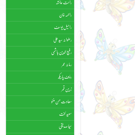
راحت عائشہ
راحمہ خان
راحیل یوسف
رضوانہ سیّد علی
رفیع الدین ہاشمی
رمانہ عمر
رؤف پاریکھ
زرین قمر
سعادت حسن منٹو
سعید لخت
سیما صدیقی