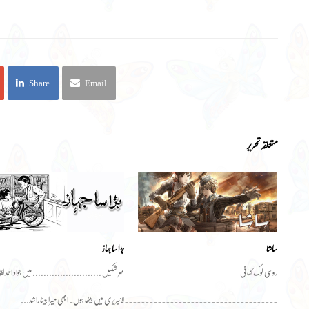
Share
Email
متعلقہ تحریر
ساشا
بڑا سا جہاز
روسی لوک کہانی
مہر شکیل ......................... میں جواد احمد اپ
۔۔۔۔۔۔۔۔۔۔۔۔۔۔۔۔۔۔۔۔۔۔۔۔۔۔۔۔۔۔۔۔۔۔۔۔۔۔
لائبریری میں بیٹھا ہوں۔ ابھی میرا بیٹا راشد…