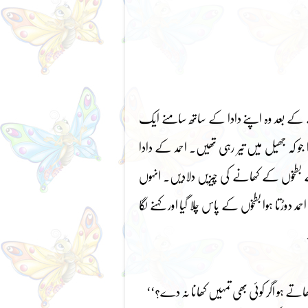
انے کے بعد وہ اپنے دادا کے ساتھ سامنے ایک
 جو کہ جھیل میں تیر رہی تھیں۔ احمد کے دادا
سے بطخوں کے کھانے کی چیزیں دلادیں۔ انہوں
 دوڑتا ہوا بطخوں کے پاس چلا گیا اور کہنے لگا
ھاتے ہو اگر کوئی بھی تمہیں کھانا نہ دے؟‘‘