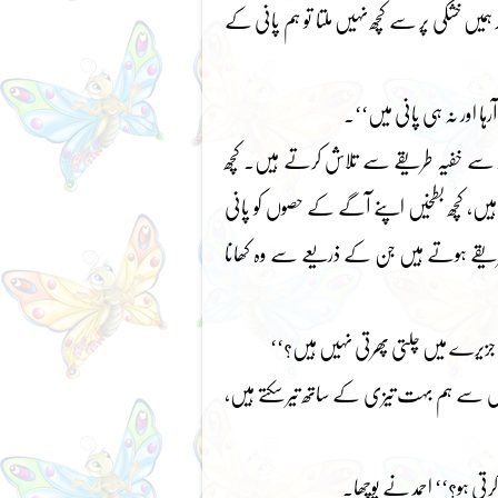
ر ہمیں خشکی پر سے کچھ نہیں ملتا تو ہم پانی کے
ہا اور نہ ہی پانی میں‘‘۔
ندر سے خفیہ طریقے سے تلاش کرتے ہیں۔ کچھ
یں، کچھ بطخیں اپنے آگے کے حصوں کو پانی
 طریقے ہوتے ہیں جن کے ذریعے سے وہ کھانا
ں جزیرے میں چلتی پھرتی نہیں ہیں؟‘‘
اس سے ہم بہت تیزی کے ساتھ تیر سکتے ہیں،
رتی ہو؟‘‘ احمد نے پوچھا۔