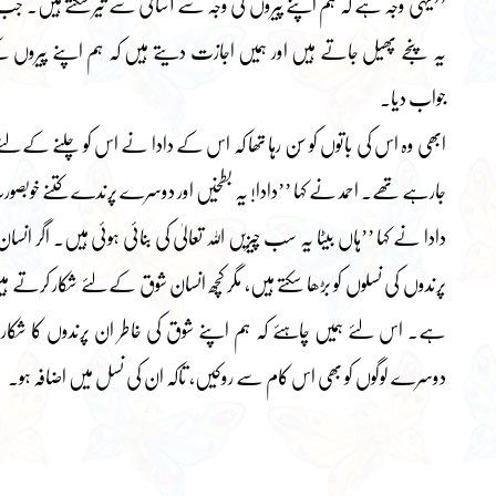
’’یہی وجہ ہے کہ ہم اپنے پیروں کی وجہ سے آسانی سے تیر سکتے ہیں۔ جب ہم
یہ پنجے پھیل جاتے ہیں اور ہمیں اجازت دیتے ہیں کہ ہم اپنے پیروں ک
جواب دیا۔
ابھی وہ اس کی باتوں کو سُن رہا تھا کہ اس کے دادا نے اس کو چلنے کے لئ
جارہے تھے۔ احمد نے کہا ’’دادا! یہ بطخیں اور دوسرے پرندے کتنے خوب
دادا نے کہا ’’ہاں بیٹا یہ سب چیزیں اللہ تعالیٰ کی بنائی ہوئی ہیں۔ اگر
پرندوں کی نسلوں کو بڑھا سکتے ہیں، مگر کچھ انسان شوق کے لئے شکار کرتے
ہے۔ اس لئے ہمیں چاہئے کہ ہم اپنے شوق کی خاطر ان پرندوں کا شکار نہ 
دوسرے لوگوں کو بھی اس کام سے روکیں، تاکہ ان کی نسل میں اضافہ ہو۔