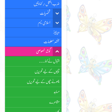
ضرب المثل / کہاوتیں
شخصیات
اسلامی نام
ویڈیوز
مختصر معلومات
گوشۂ خصوصی
اقبال نے کہا۔۔۔
بچیوں کے لیے تحریریں
چھوٹے بچوں کے لیے تحریریں
مساجد
مشاعرے