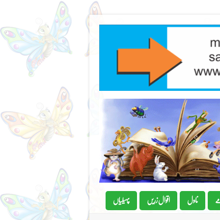
ے
ناول
اقوال زریں
پہیلیاں