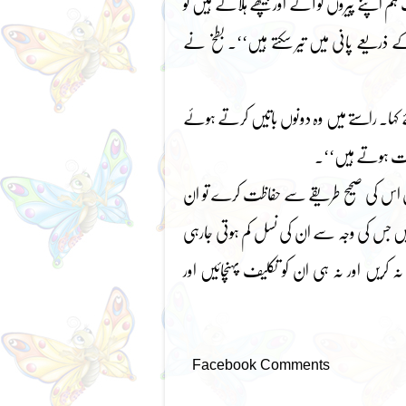
 اپنے پیروں کو آگے اور پیچھے ہلاتے ہیں تو
ے ذریعے پانی میں تیر سکتے ہیں‘‘۔ بطخ نے
ے کہا۔ راستے میں وہ دونوں باتیں کرتے ہوئے
صورت ہوتے ہیں‘‘۔
 انسان اس کی صحیح طریقے سے حفاظت کرے تو ان
 ہیں جس کی وجہ سے ان کی نسل کم ہوتی جارہی
کریں اور نہ ہی ان کو تکلیف پہنچائیں اور
Facebook Comments