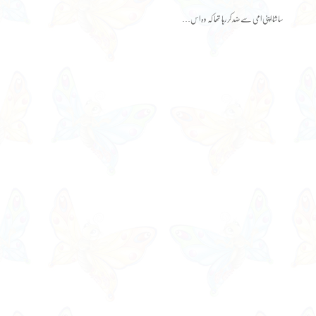
ساشا اپنی امی سے ضد کر رہا تھا کہ وہ اس…