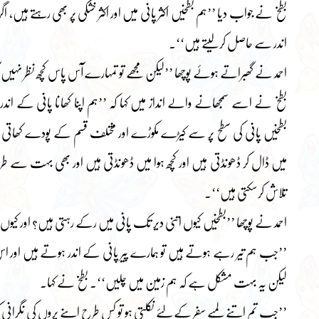
بطخ نے جواب دیا ’’ہم بطخیں اکثر پانی میں اور اکثر خشکی پر بھی رہتے ہیں، اگ
اندر سے حاصل کرلیتے ہیں‘‘۔
احمد نے گھبراتے ہوئے پوچھا ’’لیکن مجھے تو تمہارے آس پاس کچھ نظر نہیں آر
بطخ نے اسے سمجھانے والے انداز میں کہا کہ ’’ہم اپنا کھانا پانی کے ا
بطخیں پانی کی سطح پر سے کیڑے مکوڑے اور مختلف قسم کے پودے کھاتی ہ
میں ڈال کر ڈھونڈتی ہیں اور کچھ ہوا میں ڈھونڈتی ہیں اور بھی بہت سے
تلاش کرسکتی ہیں‘‘۔
احمد نے پوچھا ’’بطخیں کیوں اتنی دیر تک پانی میں رکے رہتی ہیں؟ اور کیو
’’جب ہم تیر رہے ہوتے ہیں تو ہمارے پیر پانی کے اندر ہوتے ہیں اور 
لیکن یہ بہت مشکل ہے کہ ہم زمین میں چلیں‘‘۔ بطخ نے کہا۔
’’جب تم اتنے لمبے سفر کے لئے نکلتی ہو تو کس طرح اپنے پروں کی نگرانی ک