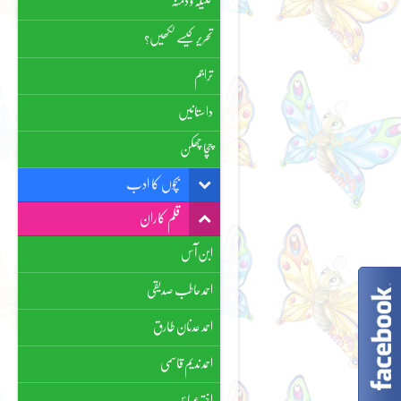
کلیلہ و دمنہ
تحریر کیسے لکھیں؟
تراجم
داستانیں
چچا چھکن
بچوں کا ادب
قلم کاران
ابن آس
احمد حاطب صدیقی
احمد عدنان طارق
احمد ندیم قاسمی
اختر عباس