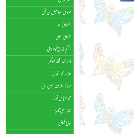
مولوی اسماعیل میرٹھی
اشتیاق احمد
اشفاق حسین
اعظم طارق کوہستانی
ڈاکٹر محمد افتخار کھوکھر
علامہ محمد اقبالؒ
مولانا الطاف حسین حالیؔ
محمد الیاس نواز
امتیاز علی تاج
اینیڈ بلیٹن