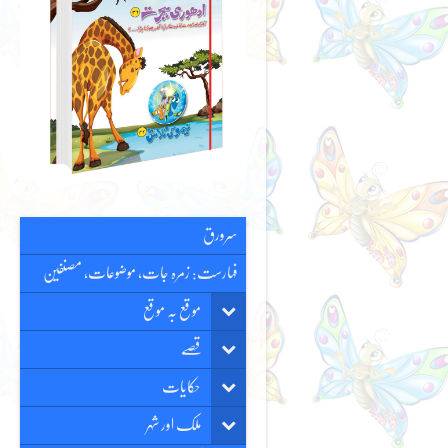
سرورق
فہارست: زمرہ جات، موضوعات، مصنفین
موقع بہ موقع
قصّے
حکایات
ملک اور شہر