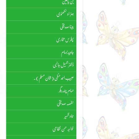
بن یامین
بہزاد لکھنوی
بینا صدیقی
پطرس بخاری
جاوید بسام
ڈاکٹر جمیل جالبی
حبیب احمد حنفی (شان مسلم)۔
حسام چندریگر
حفصہ صدیقی
حماد ظہیر
خواجہ حسن نظامی