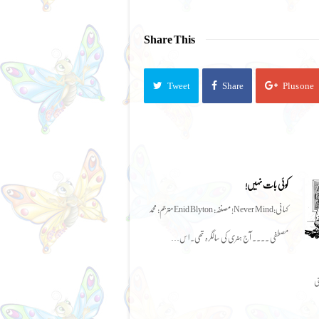
Share This
Tweet
Share
Plus one
کوئی بات نہیں!
کہانی:Never Mind! مصنفہ: Enid Blyton مترجم: محمد
مصطفی ۔۔۔۔ آج ہنری کی سالگرہ تھی۔ اس…
نی