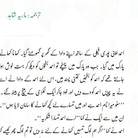
ترجمہ: ماریہ شاہد
…………………………….
احمد اپنی پوری فیملی کے ساتھ اپنے دادا کے گھر پر گھومنے گیا۔ کھانا کھ
پارک میں گیا۔ جب وہ پارک میں پہنچے تو احمد بطخوں کو دیکھ کر بہت خوش ہوا
جانتے تھے کہ احمد کو بطخیں کتنی پسند ہیں، اس لئے احمد کے دادا نے ا
نے یہ چیزیں احمد کو دے دیں اور خود جاکر ایک لکڑی کے بینچ پر بیٹھ گئے۔ احمد
’’سنو میرا نام احمد ہے اور میں تمہارے لئے کچھ کھانے کا سامان لایا ہوں‘‘۔
ان میں سے ایک نے کہا ’’ارے احمد تمہارا شکریہ‘‘۔
احمد نے کہا ’’اگر ہم لوگ تمہیں کھانے کے لئے نہ دیں تو تم لوگ پھر کیسے ک