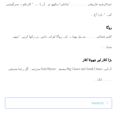
عبدالرشید فاروقی ۔۔۔۔۔۔۔۔۔ ”مانکی! دیکھو، و ہ آرہا ہے۔“ کارنکو نے سرگوشی
کی۔ ”ہاں! آج…
روگا
کلیم چغتائی ۔۔۔۔۔ سہیل بھیا، یہ اپنے روگا کو اپنے پاس ہی رکھا کریں۔“ننھی
شبانہ…
بڑا کلاز اور چھوٹا کلاز
کہانی: Big Clause and Small Clause مصنفہ: Enid Blyton مترجمہ: گل رعنا صدیقی
۔۔۔۔۔ ایک…
Search
Submit