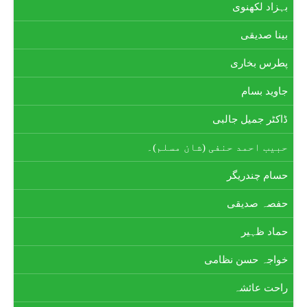
بہزاد لکھنوی
بینا صدیقی
پطرس بخاری
جاوید بسام
ڈاکٹر جمیل جالبی
حبیب احمد حنفی (شان مسلم)۔
حسام چندریگر
حفصہ صدیقی
حماد ظہیر
خواجہ حسن نظامی
راحت عائشہ