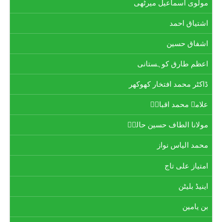
مولوی اسماعیل میرٹھی
اشتیاق احمد
اشفاق حسین
اعظم طارق کوہستانی
ڈاکٹر محمد افتخار کھوکھر
علامہ محمد اقبالؒ
مولانا الطاف حسین حالیؔ
محمد الیاس نواز
امتیاز علی تاج
اینیڈ بلیٹن
بن یامین