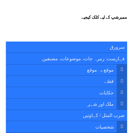
ممبرشپ کے لیے کلک کیجیے
سرورق
فہارست: زمرہ جات، موضوعات، مصنفین
موقع بہ موقع
قصّے
حکایات
ملک اور شہر
ضرب المثل / کہاوتیں
شخصیات