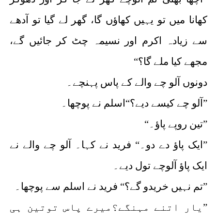
کھانا میں تو یہیں کھاؤں گا، گھر لے گیا تو آدھے
سے زیادہ اکرم اور نسیمہ چٹ کر جائیں گے،
مجھے کیا ملے گا؟“
دونوں آلو چے والے کے پاس پہنچے۔
”آلو چے کیسے دیے؟“اسلم نے پوچھا۔
”تین روپے پاؤ۔“
”ایک پاؤ دے دو۔“ فرید نے کہا۔ آلو چے والے نے
ایک پاؤ آلوچے تول دیے۔
”تم نہیں خریدو گے؟“ فرید نے اسلم سے پوچھا۔
”یار اتنے مہنگے؟میرے پاس توتین ہی