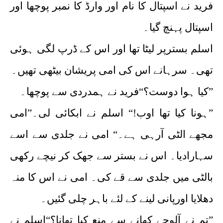
فرید نے اسپتال کا نام اور وارڈ کا نمبر پوچھا اور
اسپتال پہنچ گیا۔
اسلم بسترپر لیٹا تھا اور اس کے ڈرپ لگی ہوئی
تھی۔ سرہانے اس کی امی پریشان بیٹھی تھیں۔
”کیا ہوا دوست؟“فرید نے ہمدردی سے پوچھا۔
”ہونا کیا تھا اوب!“ اسلم نے ابکائی لی۔”امی
مجھے الٹی آرہی ہے۔“ امی نے جلدی سے اسے
سہارادیا۔ اس نے بستر سے جھک کر نیچے رکھی
بالٹی میں جلدی سے قے کی۔ امی نے اس کا منہ
دھلایا اورپانی لینے کے لئے باہر چلی گئیں۔
”تم نے آلوچے کھانے سے منع کیا تھانا؟“اسلم نے