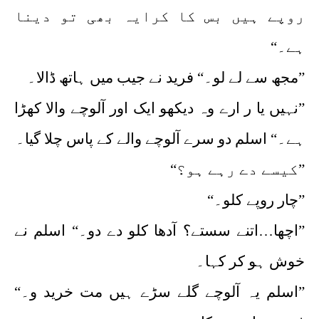
روپے ہیں بس کا کرایہ بھی تو دینا
ہے۔“
”مجھ سے لے لو۔“ فرید نے جیب میں ہاتھ ڈالا۔
”نہیں یا ر ارے وہ دیکھو ایک اور آلوچے والا کھڑا
ہے۔“ اسلم دو سرے آلوچے والے کے پاس چلا گیا۔
”کیسے دے رہے ہو؟“
”چار روپے کلو۔“
”اچھا…اتنے سستے؟ آدھا کلو دے دو۔“ اسلم نے
خوش ہو کر کہا۔
”اسلم یہ آلوچے گلے سڑے ہیں مت خرید و۔“