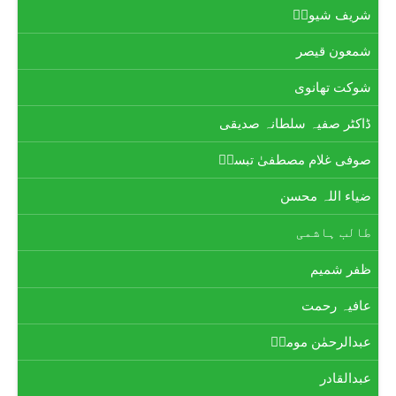
شریف شیوہؔ
شمعون قیصر
شوکت تھانوی
ڈاکٹر صفیہ سلطانہ صدیقی
صوفی غلام مصطفیٰ تبسمؔ
ضیاء اللہ محسن
طالب ہاشمی
ظفر شمیم
عافیہ رحمت
عبدالرحمٰن مومنؔ
عبدالقادر