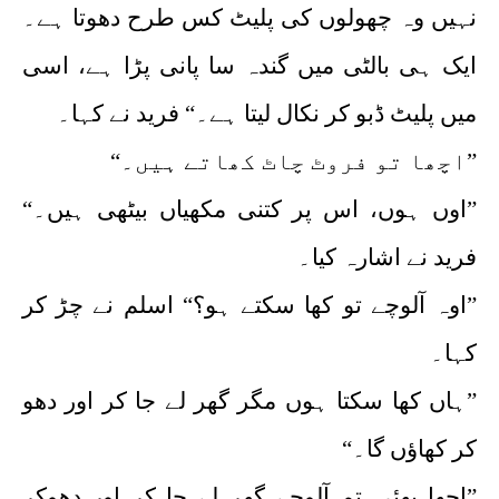
نہیں وہ چھولوں کی پلیٹ کس طرح دھوتا ہے۔
ایک ہی بالٹی میں گندہ سا پانی پڑا ہے، اسی
میں پلیٹ ڈبو کر نکال لیتا ہے۔“ فرید نے کہا۔
”اچھا تو فروٹ چاٹ کھاتے ہیں۔“
”اوں ہوں، اس پر کتنی مکھیاں بیٹھی ہیں۔“
فرید نے اشارہ کیا۔
”اوہ آلوچے تو کھا سکتے ہو؟“ اسلم نے چڑ کر
کہا۔
”ہاں کھا سکتا ہوں مگر گھر لے جا کر اور دھو
کر کھاؤں گا۔“
”اچھا بھئی تم آلوچے گھر لے جا کر اور دھوکر