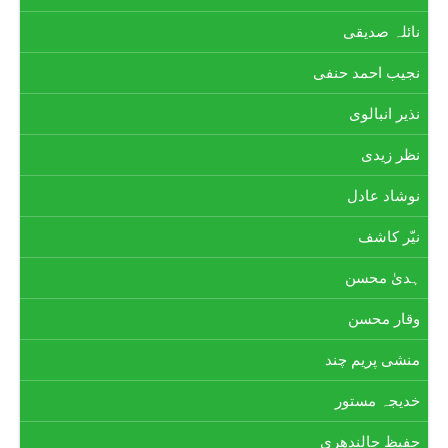
نائلہ صدیقی
نجیب احمد حنفی
نذیر انبالوی
نظر زیدی
نوشاد عادل
نیّر کاشف
ہدیٰ محسن
وقار محسن
منشی پریم چند
خدیجہ مستور
حفیظ جالندھری