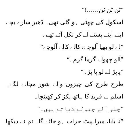
”ٹن ٹن ٹن……!“
اسکول کی چھٹی ہو گئی تھی۔ ڈھیر سارے بچے
اپنے اپنے بستے لے کر نکل آئے تھے۔
”لے لو بھیا آلوچے، کالے کالے آلوچے“
”آلو چھولے گرما گرم۔“
”پاپڑ لے لو پا پڑ۔“
طرح طرح کی چیزوں والے شور مچانے لگے۔
اسلم نے فرید کا ہاتھ پکڑ کر کھینچا۔
”چلو آلو چھولے کھاتے ہیں۔“
”نا بابا، میرا پیٹ خراب ہو جائے گا۔ تم نے دیکھا