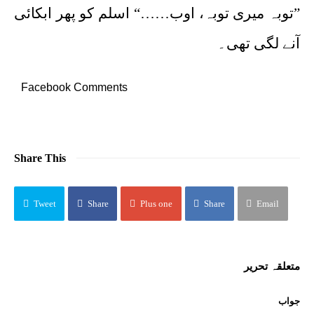
”توبہ میری توبہ، اوب……“ اسلم کو پھر ابکائی
آنے لگی تھی۔
Facebook Comments
Share This
Tweet
Share
Plus one
Share
Email
متعلقہ تحریر
جواب