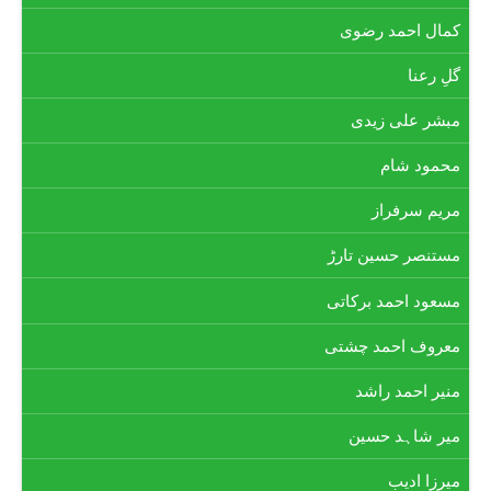
کمال احمد رضوی
گلِ رعنا
مبشر علی زیدی
محمود شام
مریم سرفراز
مستنصر حسین تارڑ
مسعود احمد برکاتی
معروف احمد چشتی
منیر احمد راشد
میر شاہد حسین
میرزا ادیب