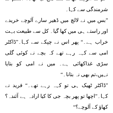
شرمندگی سے کہا۔
”بس میں نے لالچ میں ڈھیر سارے آلوچے خریدے
اور راستے ہی میں کھا گیا۔ کل سے طبیعت بہت
خراب ہے۔“ پھر اس نے چپکے سے کہا۔”ڈاکٹر
امی سے کہہ رہے تھے کہ بچے نے کوئی گلی
سڑی غذاکھائی ہے۔ میں نے امی کو بتایا
نہیں،تم بھی نہ بتانا۔“
”ڈاکٹر ٹھیک ہی تو کہہ رہے تھے۔“ فرید نے
کہا۔”اچھا تو پھر بچہ جی کا کیا ارادہ ہے آئندہ؟
کھاؤ کے آلوچے؟“