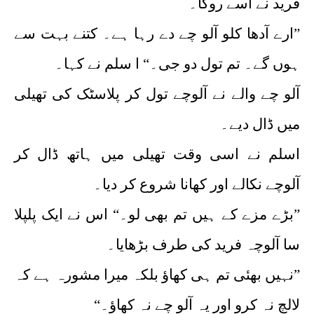
فرید نے اسے روکا۔
”ارے آدھا کلو آلو چے دے رہا ہے۔ کتنے بہت سے
ہوں گے۔ تم تول دو جی۔“ ا سلم نے کہا۔
آلو چے والے نے آلوچے تول کر پلاسٹک کی تھیلی
میں ڈال دیے۔
اسلم نے اسی وقت تھیلی میں ہاتھ ڈال کر
آلوچے نکالے اور کھانا شروع کر دیا۔
”بڑے مزے کے ہیں تم بھی لو۔“ اس نے ایک پلپلا
سا آلوچہ فرید کی طرف بڑھایا۔
”نہیں بھئی تم ہی کھاؤ بلکہ میرا مشورہ ہے کہ
لالچ نہ کرو اور یہ آلو چے نہ کھاؤ۔“