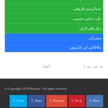
عبدالرشید فاروقی
علی عباس حسینی
دیگر قلم کاران
سفرنامے
ملاقاتیں اور انٹرویوز
next
بچے کتنے سچے
نُقطے
previous
post:
post:
© Copyright 2018 Roshnai - All rights reserved.
Tweet
Share
Plus one
Pin It
Share