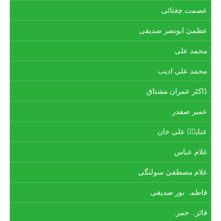
عصمت چغتائی
عظمیٰ ابونصر صدیقی
محمد علی
محمد علی ادیب
ڈاکٹر عمران مشتاق
عمیر صفدر
عنایتؔ علی خان
غلام عباس
غلام مصطفیٰ سولنگی
فاطمہ نور صدیقی
فائزہ حمزہ