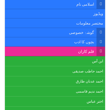
اسلامی نام
ویڈیوز
مختصر معلومات
گوشۂ خصوصی
بچوں کا ادب
قلم کاران
ابن آس
احمد حاطب صدیقی
احمد عدنان طارق
احمد ندیم قاسمی
اختر عباس