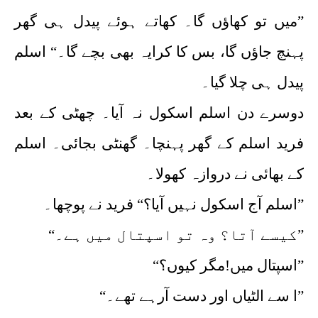
”میں تو کھاؤں گا۔ کھاتے ہوئے پیدل ہی گھر
پہنچ جاؤں گا، بس کا کرایہ بھی بچے گا۔“ اسلم
پیدل ہی چلا گیا۔
دوسرے دن اسلم اسکول نہ آیا۔ چھٹی کے بعد
فرید اسلم کے گھر پہنچا۔ گھنٹی بجائی۔ اسلم
کے بھائی نے دروازہ کھولا۔
”اسلم آج اسکول نہیں آیا؟“ فرید نے پوچھا۔
”کیسے آتا؟ وہ تو اسپتال میں ہے۔“
”اسپتال میں!مگر کیوں؟“
”ا سے الٹیاں اور دست آرہے تھے۔“