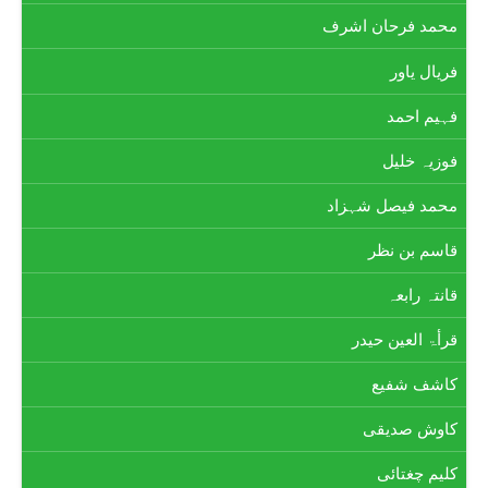
محمد فرحان اشرف
فریال یاور
فہیم احمد
فوزیہ خلیل
محمد فیصل شہزاد
قاسم بن نظر
قانتہ رابعہ
قرأۃ العین حیدر
کاشف شفیع
کاوش صدیقی
کلیم چغتائی