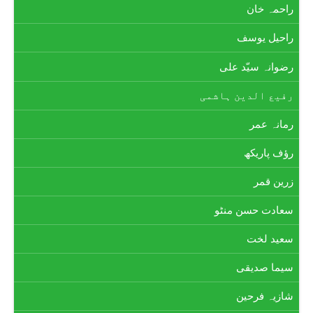
راحمہ خان
راحیل یوسف
رضوانہ سیّد علی
رفیع الدین ہاشمی
رمانہ عمر
رؤف پاریکھ
زرین قمر
سعادت حسن منٹو
سعید لخت
سیما صدیقی
شازیہ فرحین