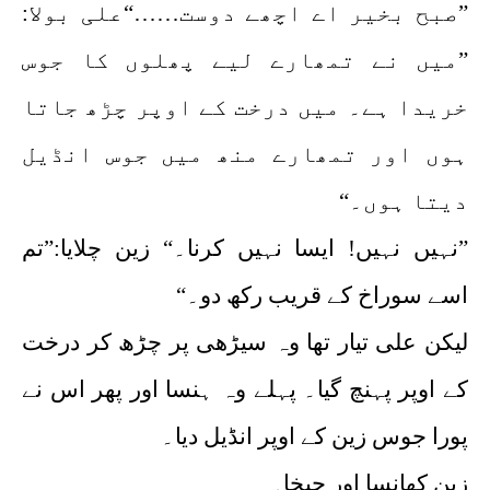
”صبح بخیر اے اچھے دوست……“علی بولا:
”میں نے تمھارے لیے پھلوں کا جوس
خریدا ہے۔ میں درخت کے اوپر چڑھ جاتا
ہوں اور تمھارے منھ میں جوس انڈیل
دیتا ہوں۔“
”نہیں نہیں! ایسا نہیں کرنا۔“ زین چلایا:”تم
اسے سوراخ کے قریب رکھ دو۔“
لیکن علی تیار تھا وہ سیڑھی پر چڑھ کر درخت
کے اوپر پہنچ گیا۔ پہلے وہ ہنسا اور پھر اس نے
پورا جوس زین کے اوپر انڈیل دیا۔
زین کھانسا اور چیخا۔