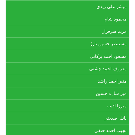
مبشر علی زیدی
محمود شام
مریم سرفراز
مستنصر حسین تارڑ
مسعود احمد برکاتی
معروف احمد چشتی
منیر احمد راشد
میر شاہد حسین
میرزا ادیب
نائلہ صدیقی
نجیب احمد حنفی