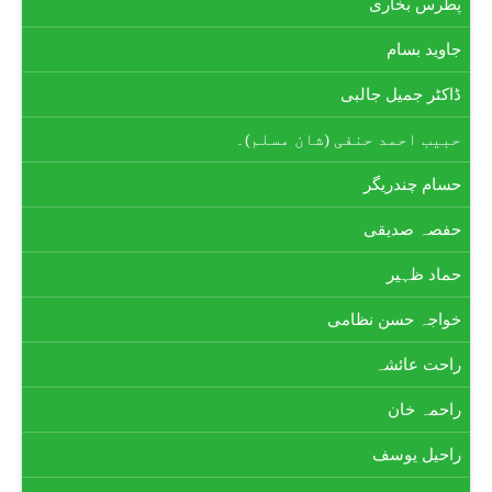
پطرس بخاری
جاوید بسام
ڈاکٹر جمیل جالبی
حبیب احمد حنفی (شان مسلم)۔
حسام چندریگر
حفصہ صدیقی
حماد ظہیر
خواجہ حسن نظامی
راحت عائشہ
راحمہ خان
راحیل یوسف