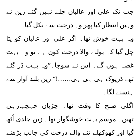
جب تک علی اور عالیان چلے نہیں گئے زین نے
وہیں انتظار کیا پھر وہ درخت سے نکل گیا۔
وہ بہت خوش تھا۔ اگر علی اور عالیان کو پتا
چل گیا کہ بولنے والا درخت کون ہے تو وہ بہت
غصہ ہوں گے۔ اس نے سوچا۔”وہ بہت ڈر گئے
تھے ڈرپوک ہی ہی ہی……!“ زین بلند آواز سے
ہنسنے لگا۔
اگلی صبح کا وقت تھا۔ چڑیاں چہچہارہی
تھیں۔ موسم بہت خوشگوار تھا۔ زین جلدی اُٹھ
گیا اور کھوکھلے تنے والے درخت کی جانب بڑھنے