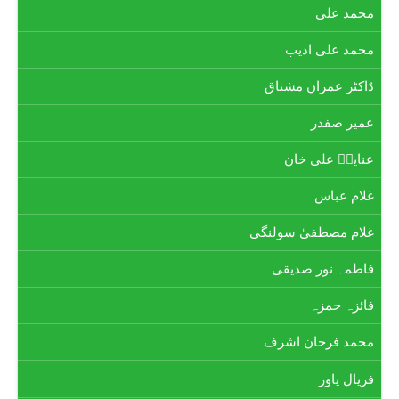
محمد علی
محمد علی ادیب
ڈاکٹر عمران مشتاق
عمیر صفدر
عنایتؔ علی خان
غلام عباس
غلام مصطفیٰ سولنگی
فاطمہ نور صدیقی
فائزہ حمزہ
محمد فرحان اشرف
فریال یاور