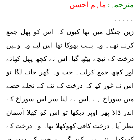
مترجمہ:
ماہم احسن
۔۔۔۔۔
زین جنگل میں تھا کیوں کہ اس کو پھل جمع
کرنے تھے۔ وہ بہت بھوکا تھا اس لیے وہ وہیں
درخت کے نیچے بیٹھ گیا۔اس نے کچھ پھل کھائے
اور کچھ جمع کرلیے۔ جب وہ گھر جانے لگا تو
اس نے غور کیا کہ درخت کے تنے کے نچلے حصے
میں سوراخ ہے۔اس نے اپنا سر اس سوراخ کے
اندر ڈالا پھر اوپر دیکھا تو اس کو کھلا آسمان
نظر آیا۔ درخت کافی کھوکھلا تھا۔ وہ درخت کے
کھوکھلے تنے میں کود گیا۔ درخت کے دوسری