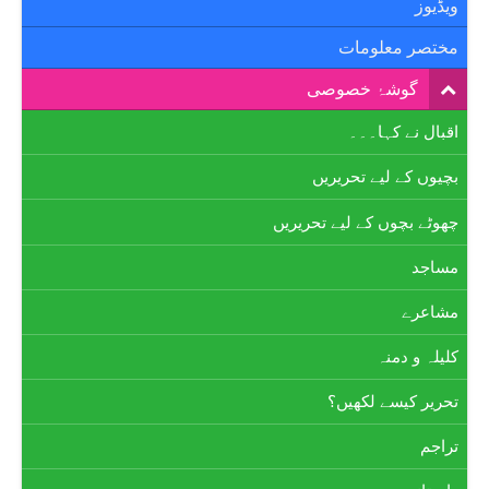
ویڈیوز
مختصر معلومات
گوشۂ خصوصی
اقبال نے کہا۔۔۔
بچیوں کے لیے تحریریں
چھوٹے بچوں کے لیے تحریریں
مساجد
مشاعرے
کلیلہ و دمنہ
تحریر کیسے لکھیں؟
تراجم