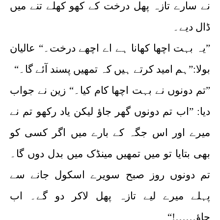
نے سارے تازہ پھل درخت کے کھو کھلے تنے میں
ڈال دیے۔
”یہ بہت اچھا کھانا ہے اے اچھے درخت۔“ عالیان
بولا:”ہم امید کرتے ہیں کہ تمھیں پسند آئے گا۔“
”تم دونوں نے بہت اچھا کام کیا۔“ زین نے جواب
دیا: ”اب تم دونوں گھر جاؤ لیکن یاد رکھو تم نے
میرے اور اس جگہ کے بارے میں اگر کسی کو
بھی بتایا تو میں تمھیں مینڈک میں بدل دوں گا۔
تم دونوں روز صبح سویرے اسکول جانے سے
پہلے میرے لیے تازہ پھل لاکر دو گے۔ اب
جاؤ……!“