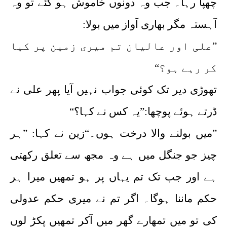
چھپا رہا۔ جب وہ دونوں خاموش ہو گئے تو وہ
آہستہ مگر بھاری آواز میں بولا:
”علی اور عالیان تم میری زمین پر کیا
کر رہے ہو؟“
تھوڑی دیر تک کوئی جواب نہیں آیا پھر علی نے
ڈرتے ہوئے پوچھا:”یہ کس نے کہا؟“
”میں بولنے والا درخت ہوں۔“زین نے کہا: ”ہر
چیز جو جنگل میں ہے وہ مجھ سے تعلق رکھتی
ہے اور جب تک تم یہاں پر ہو تمھیں میرا ہر
حکم ماننا ہوگا۔ اگر تم نے میری حکم عدولی
کی تو میں تمھارے گھر میں آکر تمھیں پکڑ لوں