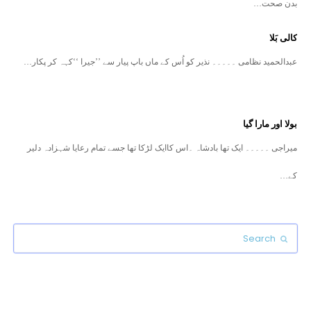
بدن صحت…
کالی بَلا
عبدالحمید نظامی ۔۔۔۔۔ نذیر کو اُس کے ماں باپ پیار سے ’’جیرا ‘‘کہہ کر پکار…
بولا اور مارا گیا
میراجی ۔۔۔۔۔ ایک تھا بادشاہ ۔اس کاایک لڑکا تھا جسے تمام رعایا شہزادہ دلیر
کے…
Search
Submit