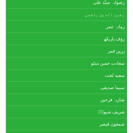
رضوانہ سیّد علی
رفیع الدین ہاشمی
رمانہ عمر
رؤف پاریکھ
زرین قمر
سعادت حسن منٹو
سعید لخت
سیما صدیقی
شازیہ فرحین
شریف شیوہؔ
شمعون قیصر