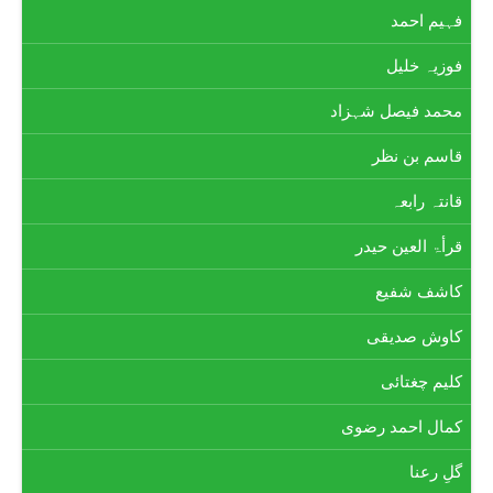
فہیم احمد
فوزیہ خلیل
محمد فیصل شہزاد
قاسم بن نظر
قانتہ رابعہ
قرأۃ العین حیدر
کاشف شفیع
کاوش صدیقی
کلیم چغتائی
کمال احمد رضوی
گلِ رعنا