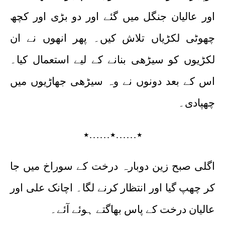
اور عالیان جنگل میں گئے اور دو بڑی اور کچھ
چھوٹی لکڑیاں تلاش کیں۔ پھر انھوں نے ان
لکڑیوں کو سیڑھی بنانے کے لیے استعمال کیا۔
اس کے بعد دونوں نے وہ سیڑھی جھاڑیوں میں
چھپادی۔
٭……٭……٭
اگلی صبح زین دوبارہ درخت کے سوراخ میں جا
کر چھپ گیا اور انتظار کرنے لگا۔ اچانک علی اور
عالیان درخت کے پاس بھاگتے ہوئے آئے۔