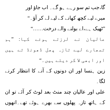
گا،جب تم سو رہے ہو گے۔ اب جاؤ اور
میرے لیے کچھ کھانے کے لیے لے کر آؤ۔“
”ٹھیک ہے،اے بولنے والے درخت……“
عالیان نے لرزتے ہوئے کہا: ”ہم
تمھارے لیے تازہ پھل ڈھونڈ تے ہیں
اور ابھی لا کر دیتے ہیں۔“
زین ہنسا اور ان دونوں کے آنے کا انتظار کرنے
لگا۔
علی اور عالیان چند منٹ بعد لوٹ کر آئے تو ان
کے ہاتھ تازہ پھلوں سے بھرے ہوئے تھے۔انھوں