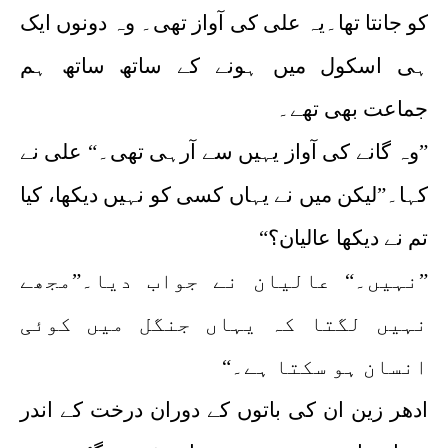
کو جانتا تھا۔یہ علی کی آواز تھی۔ وہ دونوں ایک
ہی اسکول میں ہونے کے ساتھ ساتھ ہم
جماعت بھی تھے۔
”وہ گانے کی آواز یہیں سے آرہی تھی۔“ علی نے
کہا۔”لیکن میں نے یہاں کسی کو نہیں دیکھا، کیا
تم نے دیکھا عالیان؟“
”نہیں۔“ عالیان نے جواب دیا۔”مجھے
نہیں لگتا کہ یہاں جنگل میں کوئی
انسان ہو سکتا ہے۔“
ادھر زین ان کی باتوں کے دوران درخت کے اندر