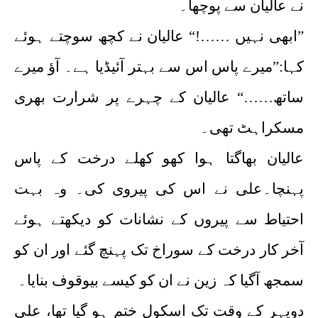
نے عالیان سے پوچھا۔
”ابھی نہیں ……!“ عالیان نے کچھ سوچتے ہوئے
کہا:”میرے پاس اس سے بہتر آئیڈیا ہے۔ آؤ میرے
ساتھ……“ عالیان کے چہرے پر شرارت بھری
مسکراہٹ تھی۔
عالیان بھاگتا ہوا کھو کھلے درخت کے پاس
پہنچا۔علی نے اس کی پیروی کی۔ وہ بہت
احتیاط سے پیروں کے نشانات کو دیکھتے ہوئے
آخر کار درخت کے سوراخ تک پہنچ گئے اور ان کو
سمجھ آگیا کہ زین نے ان کو کیسے بیوقوف بنایا۔
دوپہر کے وقت تک اسکول ختم ہو گیا تھا، علی