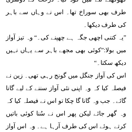
طرف بھی سوراخ تھا۔ اس نے وہاں سے باہر
کی طرف دیکھا۔
”یہ کتنی اچھی جگہ ہے چھپنے کی۔“ وہ تیز آواز
میں بولا:”کوئی بھی مجھے باہر سے یہاں نہیں
دیکھ سکتا۔“
اس کی آواز جنگل میں گونج رہی تھی۔ زین نے
فیصلہ کیا کہ وہ اپنی نئی آواز سننے کے لیے گانا
گائے۔ جب وہ گانا گا چکا تو اس نے فیصلہ کیا کہ
وہ گھر جائے لیکن پھر اس نے سُنا کوئی باتیں
کرتے ہوئے اس کی طرف آرہا ہے۔ وہ اس آواز