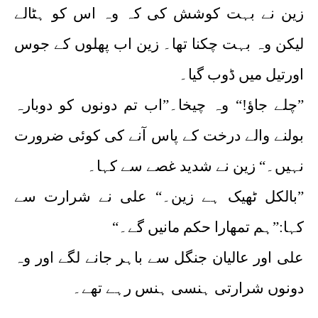
زین نے بہت کوشش کی کہ وہ اس کو ہٹالے
لیکن وہ بہت چکنا تھا۔ زین اب پھلوں کے جوس
اورتیل میں ڈوب گیا۔
”چلے جاؤ!“ وہ چیخا۔”اب تم دونوں کو دوبارہ
بولنے والے درخت کے پاس آنے کی کوئی ضرورت
نہیں۔“ زین نے شدید غصے سے کہا۔
”بالکل ٹھیک ہے زین۔“ علی نے شرارت سے
کہا:”ہم تمھارا حکم مانیں گے۔“
علی اور عالیان جنگل سے باہر جانے لگے اور وہ
دونوں شرارتی ہنسی ہنس رہے تھے۔