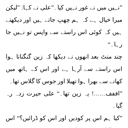
”نہیں میں نے غور نہیں کیا۔”علی نے کہا: ”لیکن
میرا خیال ہے کہ ہم چھپ جاتے ہیں اور دیکھتے
ہیں کہ کوئی اس راستے سے واپس تو نہیں جا
رہا۔“
چند منٹ بعد انھوں نے دیکھا کہ زین گنگناتا ہوا
اس راستے سے آرہا ہے اور اس کے ہاتھ میں
کھانے سے بھرا ہوا تھیلا اور جوس کا گلاس تھا۔
”اففف……! یہ زین تھا۔“ علی حیرت زدہ رہ
گیا۔
”کیا ہم اس پر کودیں اور اس کو ڈرائیں؟“ اس