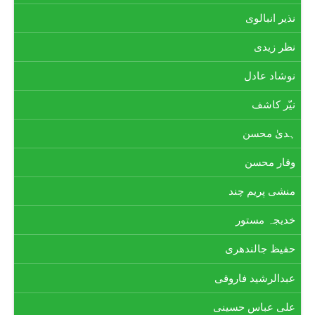
نذیر انبالوی
نظر زیدی
نوشاد عادل
نیّر کاشف
ہدیٰ محسن
وقار محسن
منشی پریم چند
خدیجہ مستور
حفیظ جالندھری
عبدالرشید فاروقی
علی عباس حسینی