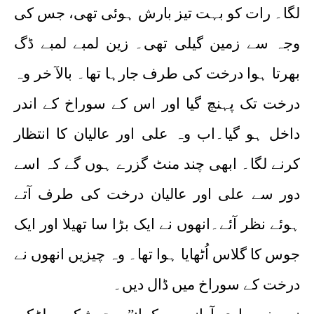
لگا۔ رات کو بہت تیز بارش ہوئی تھی، جس کی
وجہ سے زمین گیلی تھی۔ زین لمبے لمبے ڈگ
بھرتا ہوا درخت کی طرف جارہا تھا۔ بالآ خر وہ
درخت تک پہنچ گیا اور اس کے سوراخ کے اندر
داخل ہو گیا۔اب وہ علی اور عالیان کا انتظار
کرنے لگا۔ ابھی چند منٹ گزرے ہوں گے کہ اسے
دور سے علی اور عالیان درخت کی طرف آتے
ہوئے نظر آئے۔انھوں نے ایک بڑا سا تھیلا اور ایک
جوس کا گلاس اُٹھایا ہوا تھا۔ وہ چیزیں انھوں نے
درخت کے سوراخ میں ڈال دیں۔