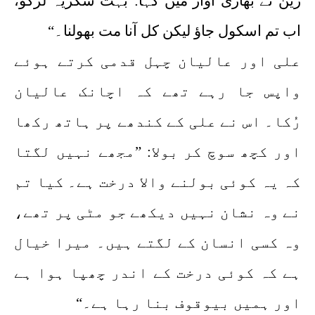
زین نے بھاری آواز میں کہا:”بہت شکریہ لڑکو،
اب تم اسکول جاؤ لیکن کل آنا مت بھولنا۔“
علی اور عالیان چہل قدمی کرتے ہوئے
واپس جا رہے تھے کہ اچانک عالیان
رُکا۔ اس نے علی کے کندھے پر ہاتھ رکھا
اور کچھ سوچ کر بولا: ”مجھے نہیں لگتا
کہ یہ کوئی بولنے والا درخت ہے۔ کیا تم
نے وہ نشان نہیں دیکھے جو مٹی پر تھے،
وہ کسی انسان کے لگتے ہیں۔ میرا خیال
ہے کہ کوئی درخت کے اندر چھپا ہوا ہے
اور ہمیں بیوقوف بنا رہا ہے۔“