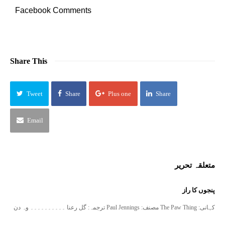
Facebook Comments
Share This
Tweet
Share
Plus one
Share
Email
متعلقہ تحریر
پنجوں کا راز
کہانی: The Paw Thing مصنف: Paul Jennings ترجمہ: گل رعنا ۔۔۔۔۔۔۔۔۔۔ وہ دن