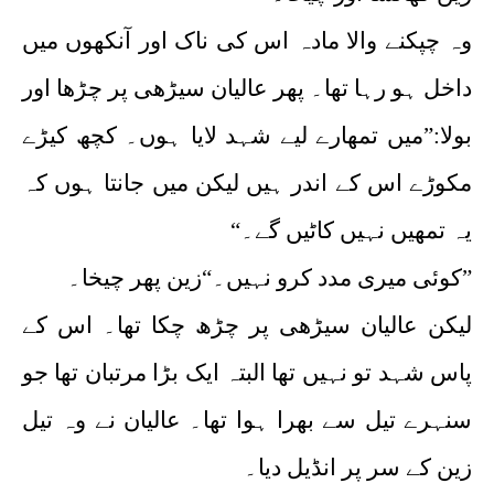
وہ چپکنے والا مادہ اس کی ناک اور آنکھوں میں
داخل ہو رہا تھا۔ پھر عالیان سیڑھی پر چڑھا اور
بولا:”میں تمھارے لیے شہد لایا ہوں۔ کچھ کیڑے
مکوڑے اس کے اندر ہیں لیکن میں جانتا ہوں کہ
یہ تمھیں نہیں کاٹیں گے۔“
”کوئی میری مدد کرو نہیں۔“زین پھر چیخا۔
لیکن عالیان سیڑھی پر چڑھ چکا تھا۔ اس کے
پاس شہد تو نہیں تھا البتہ ایک بڑا مرتبان تھا جو
سنہرے تیل سے بھرا ہوا تھا۔ عالیان نے وہ تیل
زین کے سر پر انڈیل دیا۔