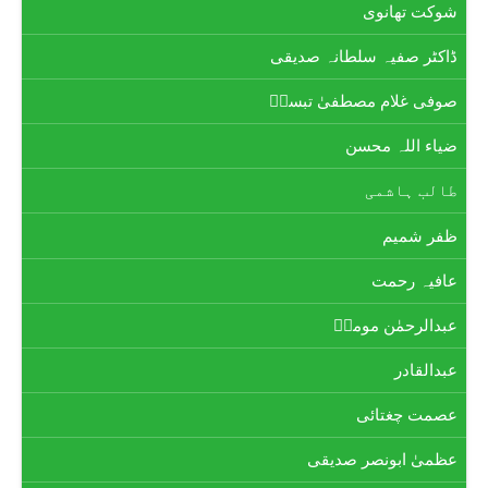
شوکت تھانوی
ڈاکٹر صفیہ سلطانہ صدیقی
صوفی غلام مصطفیٰ تبسمؔ
ضیاء اللہ محسن
طالب ہاشمی
ظفر شمیم
عافیہ رحمت
عبدالرحمٰن مومنؔ
عبدالقادر
عصمت چغتائی
عظمیٰ ابونصر صدیقی