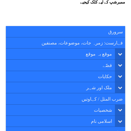
ممبرشپ کے لیے کلک کیجیے
سرورق
فہارست: زمرہ جات، موضوعات، مصنفین
موقع بہ موقع
قصّے
حکایات
ملک اور شہر
ضرب المثل / کہاوتیں
شخصیات
اسلامی نام