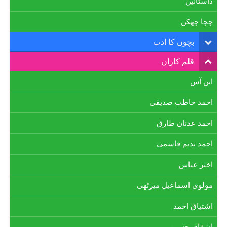
داستانیں
چچا چھکن
بچوں کا ادب
قلم کاران
ابن آس
احمد حاطب صدیقی
احمد عدنان طارق
احمد ندیم قاسمی
اختر عباس
مولوی اسماعیل میرٹھی
اشتیاق احمد