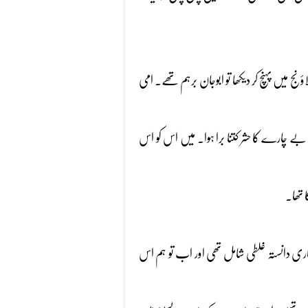
ج میں پہنچ کر دیکھا تو ابوجان برہم تھے۔ امی
 بے چارے کا حشر کتنا برا ہوا۔ میں اس کو اس
ا تھا۔
ہماری دانستہ غلطی شامل تھی اور اب تو ہم اس