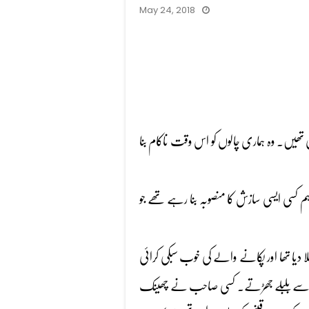
May 24, 2018
 تھیں۔ وہ ہماری چالوں کو اس وقت ناکام بنا
م کسی ایسی سازش کا منصوبہ بنا رہے تھے جو
یا تھا اور پکانے والے کی خوب سبکی کرائی
منہ سے بلبلے جھڑتے۔ کسی صاحب نے چھینک