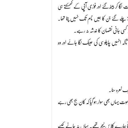
گا کر بیٹھ گئے اور فوزی آپی کے کھسکتے ہی
 چلے گئے جن کا ہمیں نام تک نہیں پتا تھا۔
 کسی جانی نقصان کا خدشہ نہ رہے۔
تاکہ انہیں چاپلوسی کی عینک لگا جائے اور وہ
ک نعرہ سنا۔
وت یہاں بھی سوار ہو گیا کہ کان بج بھی رہے
یقتاً ہمارے کلاس ٹیچر تھے۔ یہاں نہ جانے کیسے