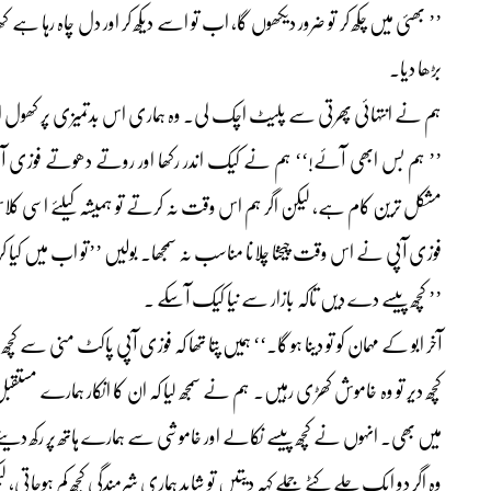
’’ بھئی میں چکھ کر تو ضرور دیکھوں گا، اب تو اسے دیکھ کر اور دل چاہ رہا ہ
بڑھا دیا۔
ہم نے انتہائی پھرتی سے پلیٹ اچک لی۔ وہ ہماری اس بدتمیزی پر کھول ا
’’ ہم بس ابھی آئے!‘‘ ہم نے کیک اندر رکھا اور روتے دھوتے فوزی آپی ک
مشکل ترین کام ہے، لیکن اگر ہم اس وقت نہ کرتے تو ہمیشہ کیلئے اسی کل
فوزی آپی نے اس وقت چیخنا چلانا مناسب نہ سمجھا۔ بولیں ’’تو اب میں کیا 
’’ کچھ پیسے دے دیں تاکہ بازار سے نیا کیک آسکے ۔
آخر ابو کے مہمان کو تو دینا ہو گا۔‘‘ ہمیں پتا تھا کہ فوزی آپی پاکٹ منی سے ک
کچھ دیر تو وہ خاموش کھڑی رہیں۔ ہم نے سمجھ لیا کہ ان کا انکار ہمارے مستق
میں بھی۔ انہوں نے کچھ پیسے نکالے اور خاموشی سے ہمارے ہاتھ پر رکھ دیئ
وہ اگر دو ایک جلے کٹے جملے کہہ دیتیں تو شاید ہماری شرمندگی کچھ کم ہوجاتی، 