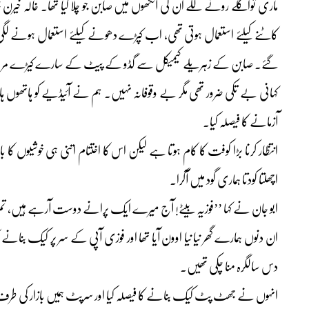
ماری تواگلے رونے لگے ان کی آنکھوں میں صابن جو چلا گیا تھا۔ خالہ خیرن 
کاٹنے کیلئے استعمال ہوتی تھی، اب کپڑے دھونے کیلئے استعمال ہونے 
گئے۔ صابن کے زہریلے کیمیکل سے گڈو کے پیٹ کے سارے کیڑے مر گئے۔ 
کہانی بے تکی ضرور تھی مگر بے وقوفانہ نہیں۔ ہم نے آئیڈیے کو ہاتھوں ہاتھ
آزمانے کا فیصلہ کیا۔
انتظار کرنا بڑا کوفت کا کام ہوتا ہے لیکن اس کا اختتام اتنی ہی خوشیوں کا
اچھلتا کودتا ہماری گود میں آگرا۔
ابو جان نے کہا ’’فوزیہ بیٹے! آج میرے ایک پرانے دوست آرہے ہیں، تم شام ک
ان دنوں ہمارے گھر نیا نیا اوون آیا تھا اور فوزی آپی کے سر پر کیک بنانے ک
دس سالگرہ منا چکی تھیں۔
انہوں نے جھٹ پٹ کیک بنانے کا فیصلہ کیا اور سرپٹ ہمیں بازار کی طرف س