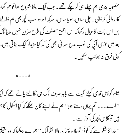
منصوبہ بندی ہم پہلے ہی کر چکے تھے۔ جب کیک بننا شروع ہوا تو ہم گھات ل
کارروائی کر ڈالی۔ چلی ساس، سویا ساس، سرکہ اور وہ سب کچھ بھی ہم ڈالتے
بس اس بات کا خیال رکھا کہ اس احمق مصنف کی طرح صابن نہیں ملایا تاکہ
بعد میں فوزی آپی کی خوب مدح سرائی بھی کی کہ کیا مزیدار کیک بناتی ہیں، 
کوئی فرق نہ بھانپ سکیں۔
*۔۔۔*
شام کو چہل قدمی کیلئے گیٹ سے باہر صرف ناک ہی نکالنے پائے تھے کہ ای
’’ارے ۔۔۔ تم یہاں رہتے ہو!‘‘ ہم نے اپنے کان جھٹکے کہ کیا اسکول کا بھ
ہیں تو کلاس ٹیچر کی آواز سے ۔
’’خدا کا شکر ہے کہ کوئی تو جان پہچان والا نظر آیا۔‘‘ ہم نے دیکھا کہ وہ حق