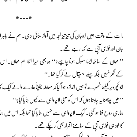
*۔۔۔*
رات کے وقت ہمیں ابوجان کی تیز تیز لہجہ میں آواز سنائی دی۔ ہم نے باہر لاؤن
جان اور فوزی آپی سے کہہ رہے تھے۔
’’ مہمان کے ساتھ ایسا سلوک ہونا چاہیے؟‘‘ وہ بھی میرا اتنا اہم مہمان۔ اس
کے گھر نہیں بلکہ پہلے ہسپتال لے کر گیا تھا۔‘‘
ابو کچھ دیر کیلئے ٹھہرے تو ہمیں اندازہ ہوا گیا کہ معاملہ یقیناًہمارے والے کیک ک
’’ میں پوچھنا یہ چاہتا ہوں کہ اس کو اتنی لاپرواہی سے کیوں بنایا گیا؟‘‘
ہماری روح فنا ہو گئی۔ کیک لاپرواہی سے نہیں بنایا گیا تھا بلکہ اس میں 
کا خود ہی فوزی آپی کے سامنے اقرار بھی کر چکے تھے۔