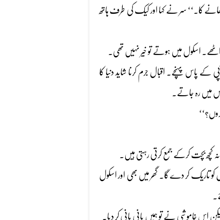
ے کھانے کا۔‘‘ سر نے کہا اور کیک کی طرف ہاتھ
ٹھے۔ اسکول میں ہوتے تو خیر نہیں تھی۔
ے پاس پہنچے۔ اقبال جرم کرنا شاید دنیا کا
اس میں رہ جاتے۔
کروں؟‘‘
چھ نہ کچھ بچت کرکے جمع کرتی رہتی ہیں۔
بل کو تاریک کر دے گا۔ گھر میں بھی اور اسکول
ے۔
لیکن اس خاموشی نے تو ہمیں پانی پانی کر دیا۔