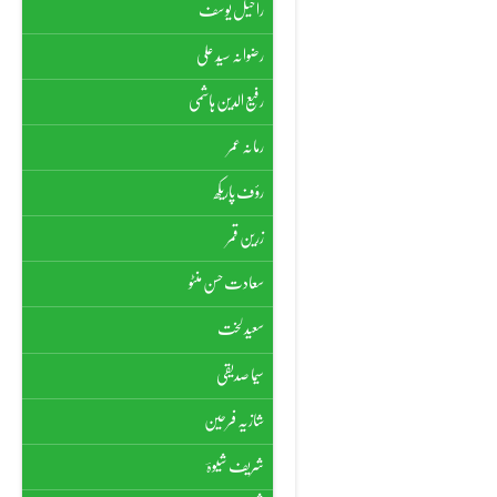
راحیل یوسف
رضوانہ سیّد علی
رفیع الدین ہاشمی
رمانہ عمر
رؤف پاریکھ
زرین قمر
سعادت حسن منٹو
سعید لخت
سیما صدیقی
شازیہ فرحین
شریف شیوہؔ