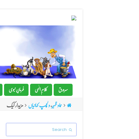
سرورق
کلامِ الٰہی
فرمانِِ نبوی
حماد ظہیر
,
دلچسپ کہانیاں
مزیدار کیک
Search
Submit