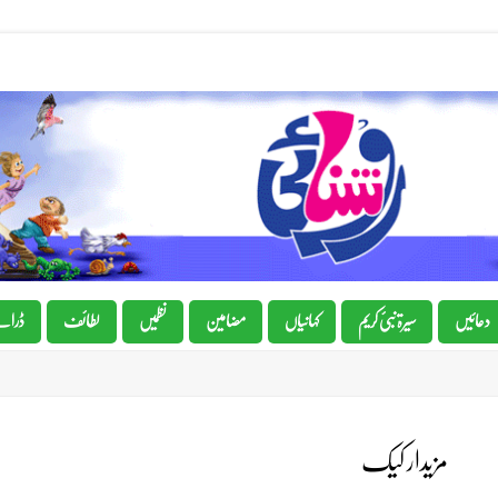
دعائیں
سیرۃ نبیٔ کریم
کہانیاں
مضامین
نظمیں
لطائف
ڈرام
مزیدار کیک