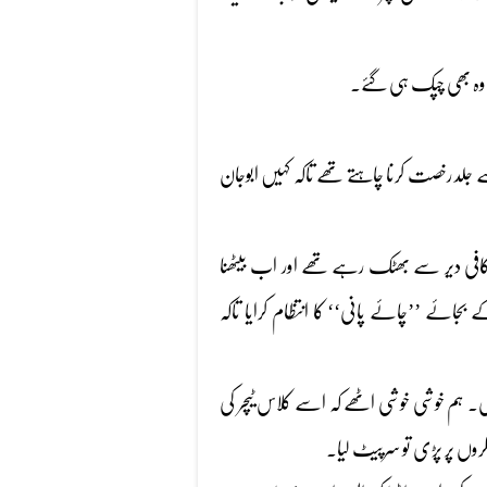
ن وہ بھی چپک ہی گئے۔
ے جلد رخصت کرنا چاہتے تھے تاکہ کہیں ابوجان
 کافی دیر سے بھٹک رہے تھے اور اب بیٹھنا
 بجائے ’’چائے پانی‘‘ کا انتظام کرایا تاکہ
۔ ہم خوشی خوشی اٹھے کہ اسے کلاس ٹیچر کی
ں پر پڑی تو سرپیٹ لیا۔