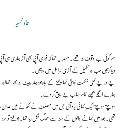
حماد ظہیر
………………
ہم کوئی بے وقوف نہ تھے۔ مسئلہ یہ تھا کہ فوزی آپی بھی آخر ہماری ہی آپی
دیا کرتیں جب وہ تکمیل کے آخری مراحل میں ہوتیں۔
پے در پے کئی شکست فاش کھا چکنے کے باوجود ہمارا پیٹ نہ بھرا تھااور ہ
ہمارے اگلے پچھلے تمام حساب بے باق کر دے۔
سوچتے سوچتے ایک کہانی یاد آئی جس میں مصنف نے کھانے میں صابن ملا د
تھی۔ بعد میں کھانے والوں کے منہ سے جھاگ نکل رہا تھا۔ بولتے تو 