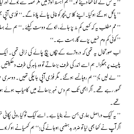
’’ یہ کس نے کہا تھا دینے کو۔‘‘ ہم آہستہ آواز میں مگر غصہ سے بولے اور ک
’’ پاگل ہو گئے ہو کیا۔ اپنے کلاس ٹیچر کو خالی چائے پلاؤ گے۔‘‘ فوزی آپی 
’’ مم مطلب یہ کہ کہیں کم نہ پڑ جائے، ابو کے دوست کیلئے۔‘‘ ہم نے بہان
’’ کوئی کم وم نہیں پڑے گا، بہت ہے۔‘‘
اب صورتحال یہ تھی کہ دروازے کے بیچوں بیچ چائے کی ٹرالی تھی۔ ایک 
پلیٹ پر جھگڑا۔ ہم اسے اندر کی طرف بڑھاتے تو وہ باہر کی طرف دھکیلتیں
’’ لے لیں نا!‘‘ ہم روہانسے ہو گئے۔ مگر فوزی آپی جا چکی تھیں۔ دوسری ط
گھور رہے تھے۔ اگر ابھی تک ہم دس نمبر بڑھانے میں کامیاب ہوئے ہوں 
تھے۔
’’ یہ کیک دراصل ہماری بہن نے بنایا ہے۔ اسے کیک تو کیا روٹی پکانی نہی
اگر آپ نے کھا بھی لیا تو ضرور بدہضمی ہوجائے گی!‘‘ ہم کھسیانے ہو کر بو