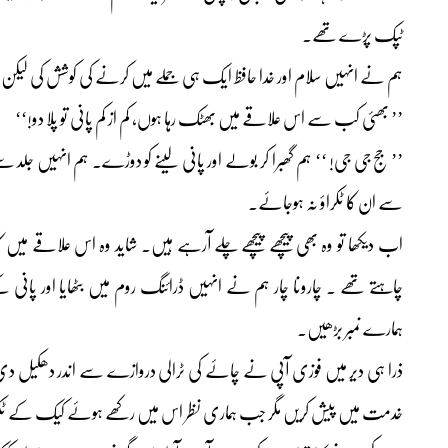
ٹپک پڑے تھے۔
ہم نے انہیں سلام اور خدا حافظ ایک ہی جملے میں کرنے کی کوشش کی لیک
’’ بھئی کب سے اس علاقے میں بھٹک رہا ہوں، کم از کم پانی تو پلا دو!‘‘
’’ جج جی جی! ‘‘ ہم گھبرا کر بولے اور پانی لینے کو دوڑے۔ ہم انہیں جلد س
سے ان کا ٹکراؤ نہ ہوجائے۔
اب دیکھا تو وہ بھی پیچھے پیچھے چلے آرہے ہیں۔ شاید وہ اس علاقے میں
چاہتے تھے ۔ چارونا چار ہم نے انہیں ڈرائنگ روم میں بٹھایا اور پانی کے
ہمارے نمبر بڑھیں۔
ذرا ہی دیر میں فوزی آپی نے چائے کی ٹرالی دروازے سے اندر دھکیل دی
خدمت میں پیش کریں مگر جب ہماری نظر اس میں رکھے ہوئے کیک کے ٹکرو