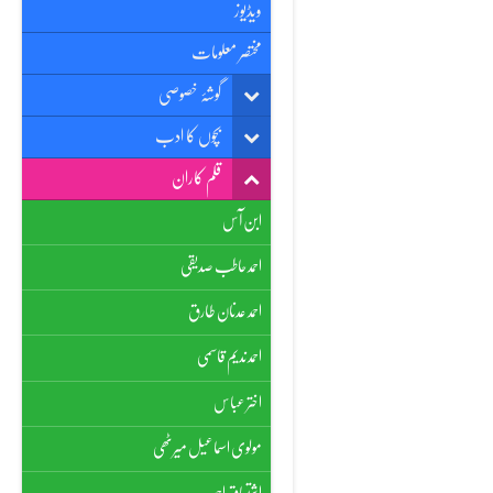
ویڈیوز
مختصر معلومات
گوشۂ خصوصی
بچوں کا ادب
قلم کاران
ابن آس
احمد حاطب صدیقی
احمد عدنان طارق
احمد ندیم قاسمی
اختر عباس
مولوی اسماعیل میرٹھی
اشتیاق احمد