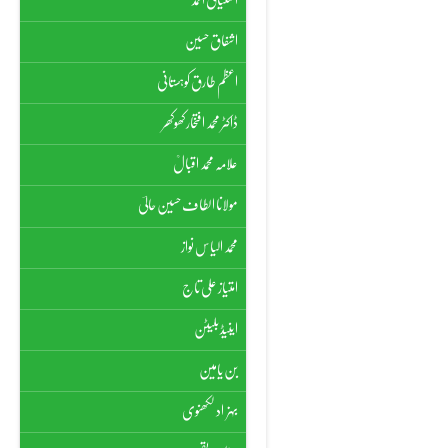
اشفاق حسین
اعظم طارق کوہستانی
ڈاکٹر محمد افتخار کھوکھر
علامہ محمد اقبالؒ
مولانا الطاف حسین حالیؔ
محمد الیاس نواز
امتیاز علی تاج
اینیڈ بلیٹن
بن یامین
بہزاد لکھنوی