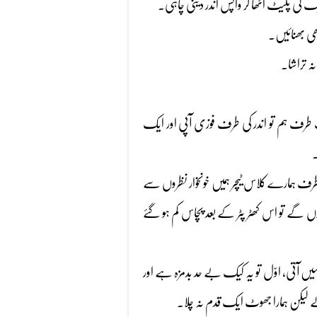
یک کی پلیٹ اٹھا کر واپس اندر دینی چاہی۔
بھی بھنائیں۔
ہ تراشا۔
طرف ہم تو اندر کی طرف فوزی آپی اور ایک
۔
رف ہمارے کلاس ٹیچر ہمیں خونخوار نظروں سے
گے تو اس کھٹر پٹر کے بعد پچاس کم ہو گئے
ں آتی، اوّل تو یہ کیک بے حد بدمزہ ہے اور
لے لیکن ہمارا جھوٹ ایک قدم نہ چلا۔