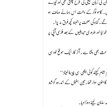
جن کی زبان قینچی کی طرح چلتی تھی اور کپڑے
لگی۔ کامو نوکر کے دانت اس بہانے صاف ہو
گڈو کی صحت پر البتہ کچھ فرق نہ پڑا۔
 لیا اور ضروری تبدیلیوں کے بعد فوزی آپی پر
 باعث بھی بنتا ہے۔ آخر کار ایک موقع خود ہی
یلئے کوئی اچھی سی چیز بنا لینا!‘‘
ا جنون سوار تھا۔ تین ہفتوں کے اندر وہ گزشتہ
امان لینے دوڑا دیا۔