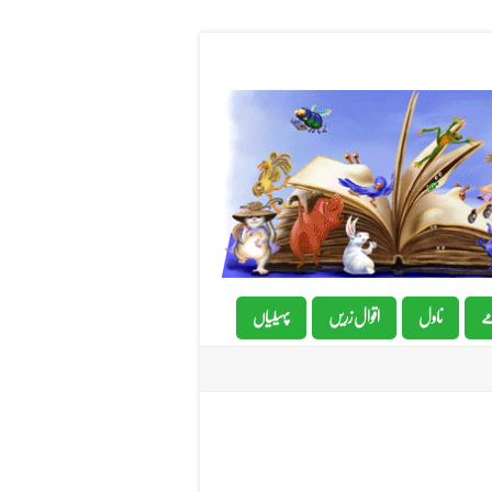
ے
ناول
اقوال زریں
پہیلیاں