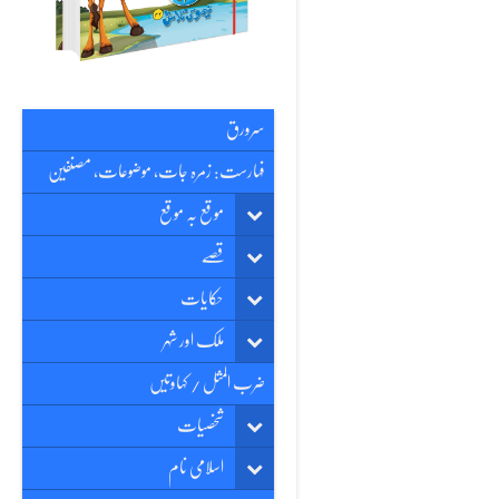
سرورق
فہارست: زمرہ جات، موضوعات، مصنفین
موقع بہ موقع
قصّے
حکایات
ملک اور شہر
ضرب المثل / کہاوتیں
شخصیات
اسلامی نام