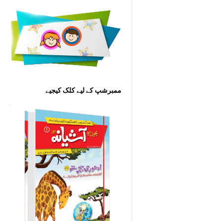
ممبرشپ کے لیے کلک کیجیے