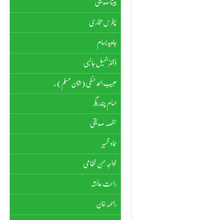
بینا صدیقی
پطرس بخاری
جاوید بسام
ڈاکٹر جمیل جالبی
حبیب احمد حنفی (شان مسلم)۔
حسام چندریگر
حفصہ صدیقی
حماد ظہیر
خواجہ حسن نظامی
راحت عائشہ
راحمہ خان