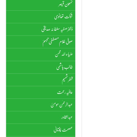
شمعون قیصر
شوکت تھانوی
ڈاکٹر صفیہ سلطانہ صدیقی
صوفی غلام مصطفیٰ تبسمؔ
ضیاء اللہ محسن
طالب ہاشمی
ظفر شمیم
عافیہ رحمت
عبدالرحمٰن مومنؔ
عبدالقادر
عصمت چغتائی