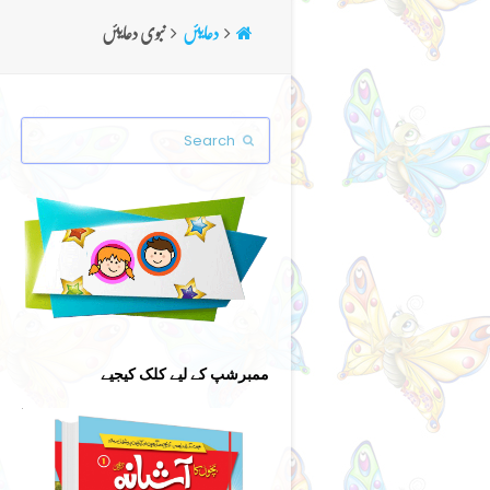
دعایئں
نبوی دعایئں
Search
Submit
ممبرشپ کے لیے کلک کیجیے