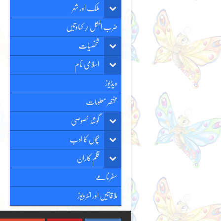
ملک اور شہر
ضرب المثل / کہاوتیں
شخصیات
اسلامی نام
ویڈیوز
مختصر معلومات
گوشۂ خصوصی
بچوں کا ادب
قلم کاران
سفرنامے
ملاقاتیں اور انٹرویوز