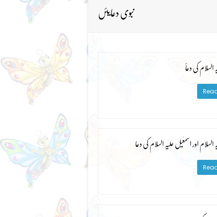
نبوی دعایئں
ہ السلام کی دعأ
Read
ہ السلام اور اسمٰعیل علیہ السلام کی دعا
Read