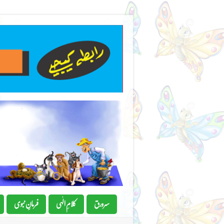
سرورق
کلامِ الٰہی
فرمانِِ نبوی