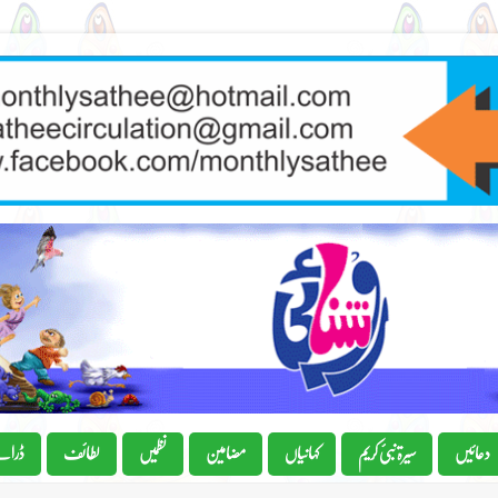
دعائیں
سیرۃ نبیٔ کریم
کہانیاں
مضامین
نظمیں
لطائف
ڈرام