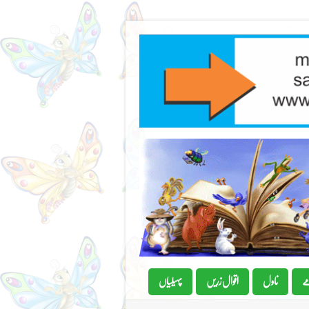
ے
ناول
اقوال زریں
پہیلیاں