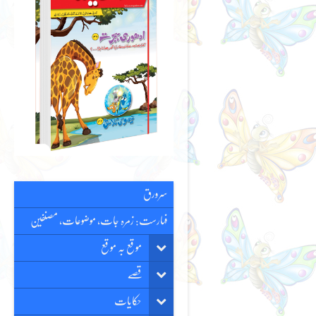
سرورق
فہارست: زمرہ جات، موضوعات، مصنفین
موقع بہ موقع
قصّے
حکایات