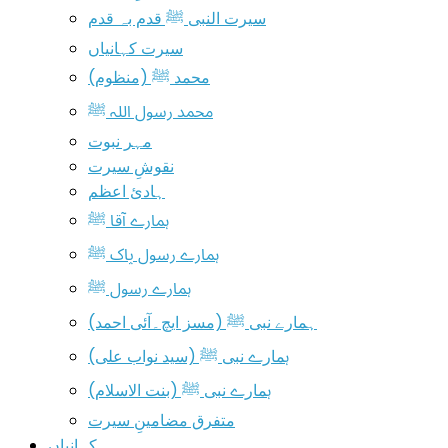
سیرت النبی ﷺ قدم بہ قدم
سیرت کہانیاں
محمد ﷺ (منظوم)
محمد رسول اللہ ﷺ
مہر نبوت
نقوشِ سیرت
ہادیٔ اعظم
ہمارے آقا ﷺ
ہمارے رسول پاک ﷺ
ہمارے رسول ﷺ
ہمارے نبی ﷺ (مسز ایچ۔آئی احمد)
ہمارے نبی ﷺ (سید نواب علی)
ہمارے نبی ﷺ (بنت الاسلام)
متفرق مضامینِ سیرت
کہانیاں