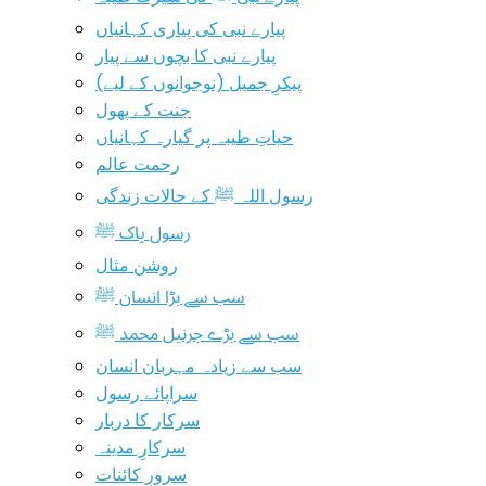
پیارے نبی کی پیاری کہانیاں
پیارے نبی کا بچوں سے پیار
پیکرِ جمیل (نوجوانوں کے لیے)
جنت کے پھول
حیاتِ طیبہ پر گیارہ کہانیاں
رحمت عالم
رسول اللہ ﷺ کے حالات زندگی
رسول پاک ﷺ
روشن مثال
سب سے بڑا انسان ﷺ
سب سے بڑے جرنیل محمد ﷺ
سب سے زیادہ مہربان انسان
سراپائے رسول
سرکار کا دربار
سرکارِ مدینہ
سرورِ کائنات