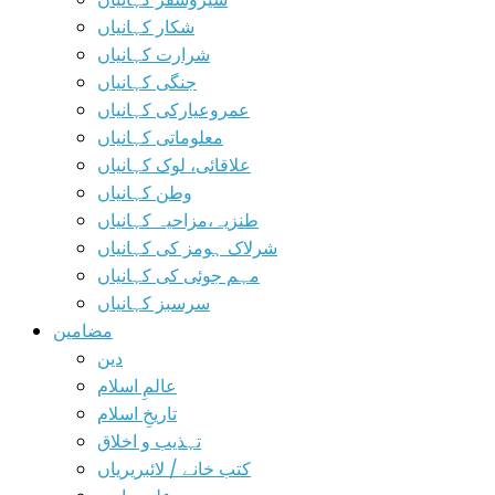
شکار کہانیاں
شرارت کہانیاں
جنگی کہانیاں
عمروعیارکی کہانیاں
معلوماتی کہانیاں
علاقائی، لوک کہانیاں
وطن کہانیاں
طنزیہ،مزاحیہ کہانیاں
شرلاک ہومز کی کہانیاں
مہم جوئی کی کہانیاں
سرسبز کہانیاں
مضامین
دین
عالمِ اسلام
تاریخِ اسلام
تہذیب و اخلاق
کتب خانے / لائبریریاں