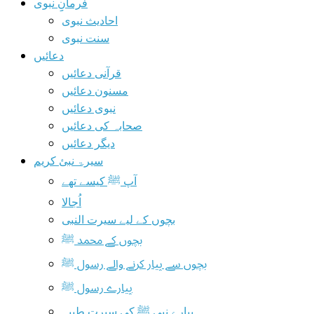
فرمانِِ نبوی
احادیث نبوی
سنت نبوی
دعائیں
قرآنی دعائیں
مسنون دعائیں
نبوی دعائیں
صحابہ کی دعائیں
دیگر دعائیں
سیرۃ نبیٔ کریم
آپ ﷺ کیسے تھے
اُجالا
بچوں کے لیے سیرت النبی
بچوں کے محمد ﷺ
بچوں سے پیار کرنے والے رسول ﷺ
پیارے رسول ﷺ
پیارے نبی ﷺ کی سیرت طیبہ