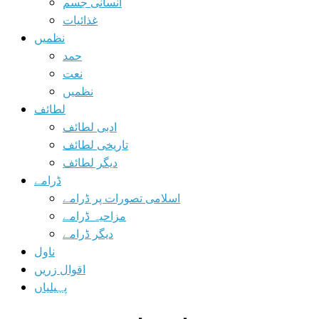
انسانی جسم
غذائیات
نظمیں
حمد
نعت
نظمیں
لطائف
ادبی لطائف
تاریخی لطائف
دیگر لطائف
ڈرامے
اسلامی تصورات پر ڈرامے
مزاحیہ ڈرامے
دیگر ڈرامے
ناول
اقوال زریں
پہیلیاں