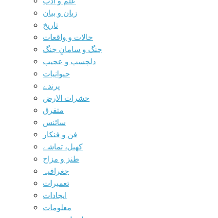
علم و ادب
زبان و بیان
تاریخ
حالات و واقعات
جنگ و سامانِ جنگ
دلچسپ و عجیب
حیوانیات
پرندے
حشرات الارض
متفرق
سائنس
فن و فنکار
کھیل، تماشے
طنز و مزاح
جغرافیہ
تعمیرات
ایجادات
معلومات