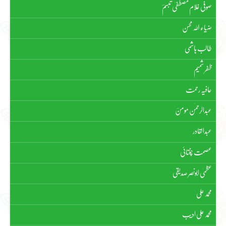
صوفی غلام مصطفیٰ تبسمؔ
ضیاء اللہ محسن
طالب ہاشمی
ظفر شمیم
عافیہ رحمت
عبدالرحمٰن مومنؔ
عبدالقادر
عصمت چغتائی
عظمیٰ ابونصر صدیقی
محمد علی
محمد علی ادیب