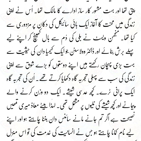
پتی تھا اور بہت مشہور کار ساز ادارے کا مالک تھا۔ اُس نے اپنی
زندگی میں محنت کا آغاز ایک بائی سائیکل کی دکان پر مزدوری سے
کیا تھا۔ منجمن ویسٹ نے بلی کی دُم سے بال کھینچ کر اپنے لیے
پہلے برش بنائے اور ڈاکٹر وولاسٹن جو ایک کیمیا دان کی حیثیت سے
بہت بڑی پہچان رکھتے ہیں اپنے دوستوں کو بڑے شوق سے اپنی
زندگی کی سب سے پہلی تجربہ گاہ دکھایا کرتے تھے۔ اُن کی تجربہ گاہ
ایک پرانی ٹرے۔ کچھ عدسی شیشے۔ ایک دو وزن کرنے والے
پیمانے اور کچھ شیشے کی نلیوں پر مشتمل تھی۔ لہٰذا بیٹے معاذ میری تمھیں
نصیحت ہے اگر تم جانے مانے سائنس دان بننا چاہتے ہو اور اپنے
لیے نام کمانا چاہتے ہو جس نے انسانیت کی خدمت کی تو اس منزل