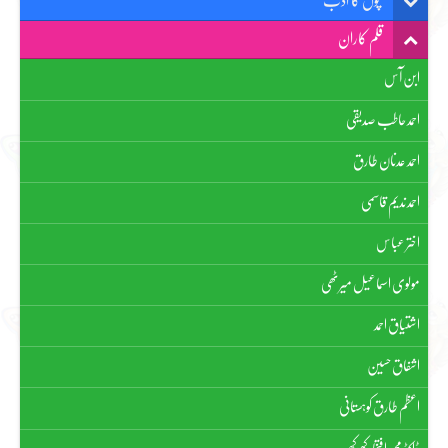
بچوں کا ادب
قلم کاران
ابن آس
احمد حاطب صدیقی
احمد عدنان طارق
احمد ندیم قاسمی
اختر عباس
مولوی اسماعیل میرٹھی
اشتیاق احمد
اشفاق حسین
اعظم طارق کوہستانی