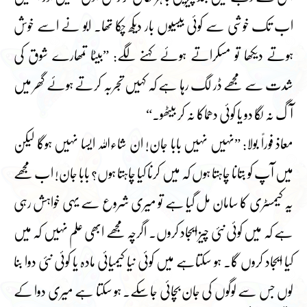
اب تک خوشی سے کوئی بیسیوں بار دیکھ چکا تھا۔ ابو نے اسے خوش
ہوتے دیکھا تو مسکراتے ہوئے کہنے لگے: ”بیٹا تمھارے شوق کی
شدت سے مجھے ڈر لگ رہا ہے کہ کہیں تجربہ کرتے ہوئے گھر میں
آگ نہ لگا دو یا کوئی دھماکا نہ کر بیٹھو۔“
معاذ فوراً بولا: ”نہیں نہیں بابا جان! ان شاءاللہ ایسا نہیں ہوگا لیکن
میں آپ کو بتانا چاہتا ہوں کہ میں کرنا کیا چاہتا ہوں؟ بابا جان! اب مجھے
یہ کیمسٹری کا سامان مل گیا ہے تو میری شروع سے یہی خواہش رہی
ہے کہ میں کوئی نئی چیز ایجاد کروں۔ اگرچہ مجھے ابھی علم نہیں کہ میں
کیا ایجاد کروں گا۔ ہو سکتاہے میں کوئی نیا کیمیائی مادہ یا کوئی نئی دوا بنا
لوں جس سے لوگوں کی جان بچائی جاسکے۔ ہو سکتا ہے میری دوا کے