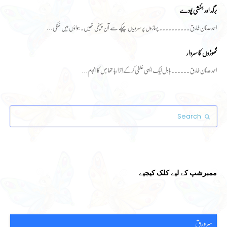
برگد اور بنفشی پودے
احمد عدنان طارق ۔۔۔۔۔۔۔۔۔۔ پہاڑوں پر سردیاں چپکے سے آن پہنچی تھیں۔ ہواؤں میں خنکی…
گھوڑوں کا سردار
احمد عدنان طارق ۔۔۔۔۔۔ بادل ایک ایسی غلطی کرکے اِترا رہا تھا جس کا انجام…
Search
Submit
ممبرشپ کے لیے کلک کیجیے
سرورق