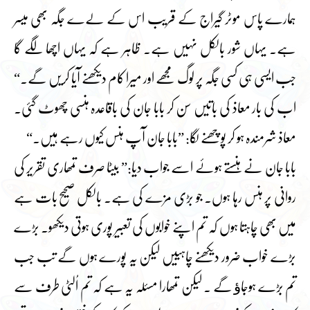
ہمارے پاس موٹر گیراج کے قریب اس کے لےے جگہ بھی میسر
ہے۔ یہاں شور بالکل نہیں ہے۔ ظاہر ہے کہ یہاں اچھا لگے گا
جب ایسی ہی کسی جگہ پر لوگ مجھے اور میرا کام دیکھنے آیا کریں گے۔“
اب کی بار معاذ کی باتیں سن کر بابا جان کی باقاعدہ ہنسی چھوٹ گئی۔
معاذ شرمندہ ہو کر پوچھنے لگا: ”بابا جان آپ ہنس کیوں رہے ہیں۔“
بابا جان نے ہنستے ہوئے اسے جواب دیا:” بیٹا صرف تمھاری تقریر کی
روانی پر ہنس رہا ہوں۔ جو بڑی مزے کی ہے۔ بالکل صحیح بات ہے
میں بھی چاہتا ہوں کہ تم اپنے خوابوں کی تعبیر پوری ہوتی دیکھو۔ بڑے
بڑے خواب ضرور دیکھنے چاہییں لیکن یہ پورے ہوں گے تب جب
تم بڑے ہوجاﺅ گے ۔ لیکن تمھارا مسئلہ یہ ہے کہ تم اُلٹی طرف سے