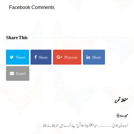
Facebook Comments
Share This
Tweet
Share
Plus one
Share
Email
متعلقہ تحریر
میرے بابا
احمد عدنان طارق ۔۔۔۔۔۔۔۔ میرا اکلوتا بیٹا معاذ آج اپنے کمرے میں منھ پھلائے بیٹھا…