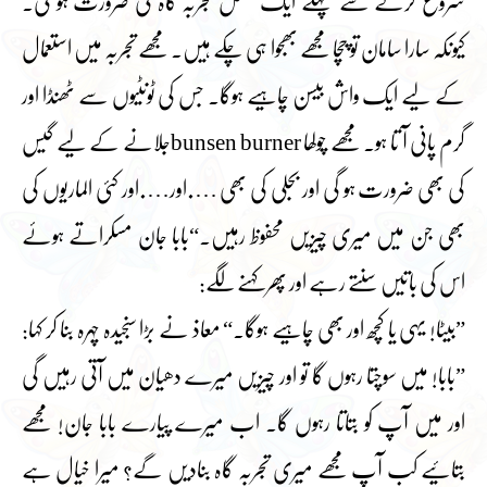
شروع کرنے سے پہلے ایک مکمل تجربہ گاہ کی ضرورت ہو گی۔
کیونکہ سارا سامان تو چچا مجھے بھجوا ہی چکے ہیں۔ مجھے تجربہ میں استعمال
کے لیے ایک واش بیسن چاہیے ہوگا۔ جس کی ٹونٹیوں سے ٹھنڈا اور
گرم پانی آ تا ہو۔ مجھے چولھا bunsen burnerجلانے کے لیے گیس
کی بھی ضرورت ہو گی اور بجلی کی بھی ….اور….اور کئی الماریوں کی
بھی جن میں میری چیزیں محفوظ رہیں۔“بابا جان مسکراتے ہوئے
اس کی باتیں سنتے رہے اور پھر کہنے لگے:
”بیٹا! یہی یا کچھ اور بھی چاہیے ہوگا۔“ معاذ نے بڑا سنجیدہ چہرہ بنا کر کہا:
”بابا! میں سوچتا رہوں گا تو اور چیزیں میرے دھیان میں آتی رہیں گی
اور میں آپ کو بتاتا رہوں گا۔ اب میرے پیارے بابا جان! مجھے
بتائیے کب آپ مجھے میری تجربہ گاہ بنادیں گے؟ میرا خیال ہے