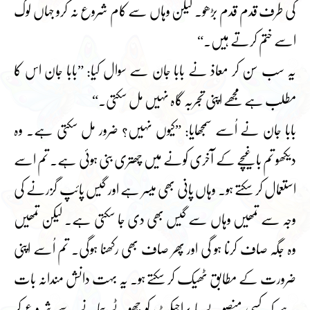
کی طرف قدم قدم بڑھو۔ لیکن وہاں سے کام شروع نہ کرو جہاں لوگ
اسے ختم کرتے ہیں۔“
یہ سب سن کر معاذ نے بابا جان سے سوال کیا: ”بابا جان اس کا
مطلب ہے مجھے اپنی تجربہ گاہ نہیں مل سکتی۔“
بابا جان نے اُسے سمجھایا: ”کیوں نہیں؟ ضرور مل سکتی ہے۔ وہ
دیکھو تم باغیچے کے آخری کونے میں چھتری بنی ہوئی ہے۔ تم اسے
استعمال کر سکتے ہو۔ وہاں پانی بھی میسر ہے اور گیس پائپ گزرنے کی
وجہ سے تمھیں وہاں سے گیس بھی دی جا سکتی ہے۔ لیکن تمھیں
وہ جگہ صاف کرنا ہو گی اور پھر صاف بھی رکھنا ہوگی۔ تم اُسے اپنی
ضرورت کے مطابق ٹھیک کر سکتے ہو۔ یہ بہت دانش مندانہ بات
ہے کہ کسی منصوبے یا پراجیکٹ کو چھوٹے پیمانے سے شروع کر