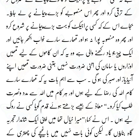
کے ترقی کرو اور پھر اس منصوبے کو بڑے پیمانے پر لے جاﺅ۔
بجاے اس کے کہ کسی پراجیکٹ کو بہت بڑے پیمانے پر شروع کرو
اور پھر وہ منصوبہ پورا نہ ہو اور تمھارے سارے خواب بکھر جائیں اور
ایک چیز جو یاد رکھنے والی ہے وہ یہ کہ ان کاموں کے لیے تمھیں
اوزاروں یا سامان کی اتنی ضرورت نہیں جتنی ضرورت تمھیں اپنے
آئیڈیاز اور صبر کی ہو گی ۔ سب سے اہم بات یہ کہ تمھارے سارے
کام اللہ کی رضا کے لیے ہوں اور ہر کام میں اللہ سے مدد ونصرت
طلب کیا کرو۔“ معاذ کے جیسے بڑھتے ہوئے قدم گویا کسی نے روک
لیے ہوں ۔ اس نے کہا:”میرا خیال تھا میں اپنی ایک شاندار تجربہ
گاہ بناﺅں گا۔ لیکن کوئی بات نہیں میں باغیچے کی چھتری کے