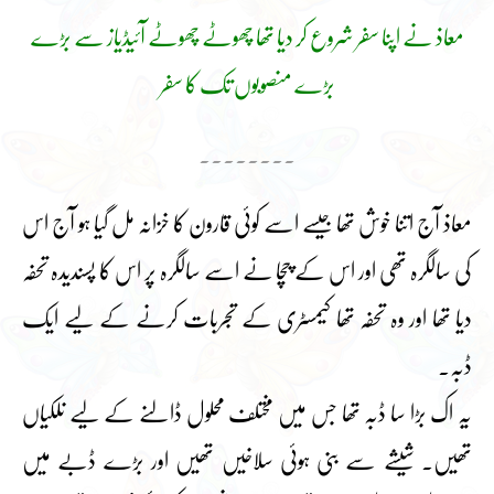
معاذ نے اپنا سفر شروع کر دیا تھا چھوٹے چھوٹے آئیڈیاز سے بڑے
بڑے منصوبوں تک کا سفر
۔۔۔۔۔۔۔۔
معاذ آج اتنا خوش تھا جیسے اسے کوئی قارون کا خزانہ مل گیا ہو آج اس
کی سالگرہ تھی اور اس کے چچا نے اسے سالگرہ پر اس کا پسندیدہ تحفہ
دیا تھا اور وہ تحفہ تھا کیمسٹری کے تجربات کرنے کے لیے ایک
ڈبہ۔
یہ اک بڑا سا ڈبہ تھا جس میں مختلف محلول ڈالنے کے لیے نلکیاں
تھیں۔ شیشے سے بنی ہوئی سلاخیں تھیں اور بڑے ڈبے میں