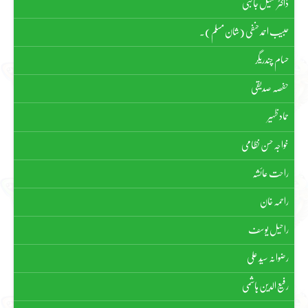
ڈاکٹر جمیل جالبی
حبیب احمد حنفی (شان مسلم)۔
حسام چندریگر
حفصہ صدیقی
حماد ظہیر
خواجہ حسن نظامی
راحت عائشہ
راحمہ خان
راحیل یوسف
رضوانہ سیّد علی
رفیع الدین ہاشمی