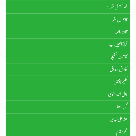
محمد فیصل شہزاد
قاسم بن نظر
قانتہ رابعہ
قرأۃ العین حیدر
کاشف شفیع
کاوش صدیقی
کلیم چغتائی
کمال احمد رضوی
گلِ رعنا
مبشر علی زیدی
محمود شام