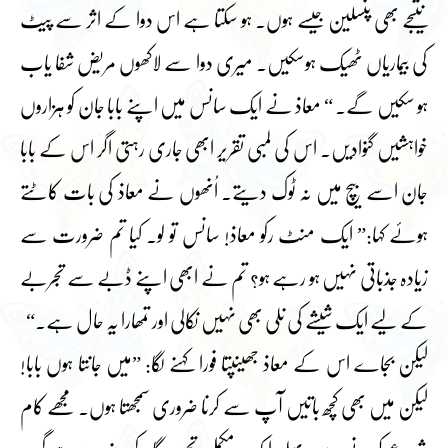
نتیجے بھی پنسلین جیسے ہوں۔ ہو سکتا ہے اس دوا کے اثر سے پیٹ
کی بیماریاں ٹھیک ہوسکیں۔ میری دوا سے لاکھوں مریض شفا یاب
ہو سکیں گے۔ “ معاذ نے ایک سانس میں اپنے بابا جان کو ہزاروں
خواہشیں گنوادیں۔ اس کی لمبی تقریر ابھی جاری رہتی اگر اس کے بابا
جان اسے بیچ میں نہ ٹوک دیتے۔ اُنھوں نے معاذ کی بات کاٹتے
ہوئے کہا:” ایک منٹ رکو معاذ! سانس تو لو۔ کیا تم ضرورت سے
زیادہ جذباتی نہیں ہو رہے ہو؟ تم نے ابھی اپنے ڈبے سے تجربے
کے لیے ایک شیشے کی نلی بھی نہیں نکالی اور تمھارا یہ حال ہے۔“
لیکن بجاے اس کے معاذ جھینپتا فورا کہنے لگا: ”میں جانتا ہوں بابا!
لیکن میں بھی کچھ باتیں آپ سے کرنا ضروری سمجھتا ہوں۔ مجھے کام