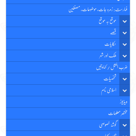
فہارست: زمرہ جات، موضوعات، مصنفین
موقع بہ موقع
قصّے
حکایات
ملک اور شہر
ضرب المثل / کہاوتیں
شخصیات
اسلامی نام
ویڈیوز
مختصر معلومات
گوشۂ خصوصی