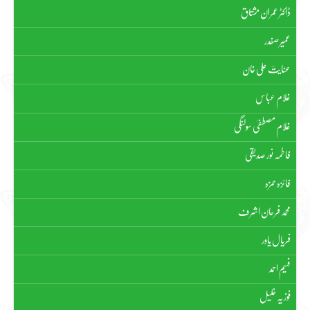
ڈاکٹر عمران مشتاق
عمیر صفدر
عنایتؔ علی خان
غلام عباس
غلام مصطفیٰ سولنگی
فاطمہ نور صدیقی
فائزہ حمزہ
محمد فرحان اشرف
فریال یاور
فہیم احمد
فوزیہ خلیل