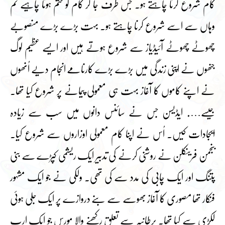
کام شروع کرنا چاہتے ہو۔ جس طرف جا کر کام کو ختم ہونا چاہیے تم
وہاں سے اسے شروع کرنا چاہتے ہو۔ بہت بڑے بڑے منصوبے
چھوٹے چھوٹے آئیڈیاز سے شروع ہوتے ہیں اور ایسے عظیم لوگ
جنھوں نے اپنی زندگی میں بڑے بڑے کارنامے انجام دیے اُنھوں
نے اپنے کاموں کا آغاز بہت ہی معمولی پیمانے پر شروع کیا تھا۔
جیسے…. ایڈیسن جس نے سائنس دانوں میں سب سے زیادہ
ایجادات کیں۔ اُس نے اپنا کام معمولی اوزاروں سے شروع کیا۔
بنجمن فرینکلن نے روشنی کرنے کی تدبیر ایک ریشمی کپڑے سے بنی
پتنگ اور ایک چابی کی مدد سے کی تھی۔ ولکی نے جو ایک مشہور
فنکار تھا مصوری کا آغاز بھوسے سے بنے دروازے پر ایک جلی ہوئی
لکڑی سے کیا تھا۔ برطانیہ سے تعلق رکھنے والا مورس جو ایک ارب