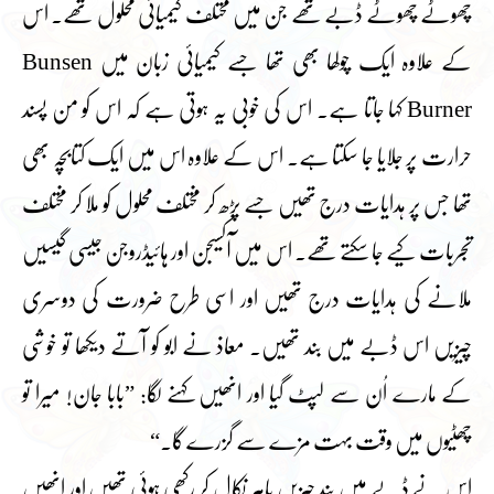
چھوٹے چھوٹے ڈبے تھے جن میں مختلف کیمیائی محلول تھے۔ اس
کے علاوہ ایک چولھا بھی تھا جسے کیمیائی زبان میں Bunsen
Burner کہا جاتا ہے۔ اس کی خوبی یہ ہوتی ہے کہ اس کو من پسند
حرارت پر جلایا جا سکتا ہے۔ اس کے علاوہ اس میں ایک کتابچہ بھی
تھا جس پر ہدایات درج تھیں جسے پڑھ کر مختلف محلول کو ملا کر مختلف
تجربات کیے جا سکتے تھے۔ اس میں آکسیجن اور ہائیڈروجن جیسی گیسیں
ملانے کی ہدایات درج تھیں اور اسی طرح ضرورت کی دوسری
چیزیں اس ڈبے میں بند تھیں۔ معاذ نے ابو کو آتے دیکھا تو خوشی
کے مارے اُن سے لپٹ گیا اور انھیں کہنے لگا: ”بابا جان! میرا تو
چھٹیوں میں وقت بہت مزے سے گزرے گا۔“
اس نے ڈبے میں بند چیزیں باہر نکال کر رکھی ہوئی تھیں اور انھیں