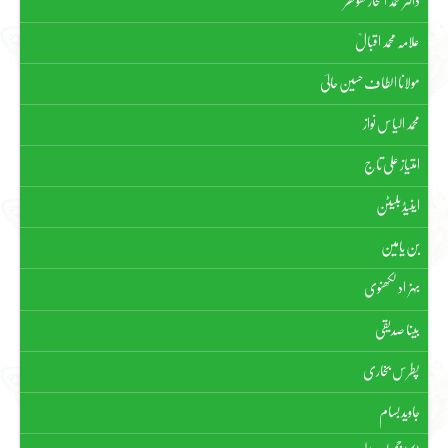
ڈاکٹر محمد افتخار کھوکھر
علامہ محمد اقبالؒ
مولانا الطاف حسین حالیؔ
محمد الیاس نواز
امتیاز علی تاج
اینیڈ بلیٹن
بن یامین
بہزاد لکھنوی
بینا صدیقی
پطرس بخاری
جاوید بسام