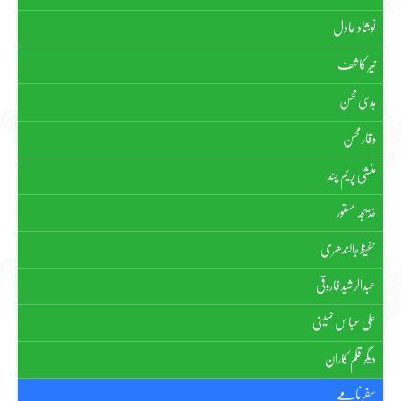
نوشاد عادل
نیّر کاشف
ہدیٰ محسن
وقار محسن
منشی پریم چند
خدیجہ مستور
حفیظ جالندھری
عبدالرشید فاروقی
علی عباس حسینی
دیگر قلم کاران
سفرنامے