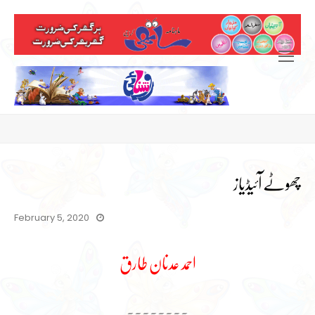
Open
Mobile
Menu
چھوٹے آئیڈیاز
February 5, 2020
احمد عدنان طارق
۔۔۔۔۔۔۔۔