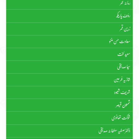
رمانہ عمر
رؤف پاریکھ
زرین قمر
سعادت حسن منٹو
سعید لخت
سیما صدیقی
شازیہ فرحین
شریف شیوہؔ
شمعون قیصر
شوکت تھانوی
ڈاکٹر صفیہ سلطانہ صدیقی