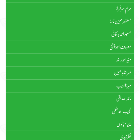
مریم سرفراز
مستنصر حسین تارڑ
مسعود احمد برکاتی
معروف احمد چشتی
منیر احمد راشد
میر شاہد حسین
میرزا ادیب
نائلہ صدیقی
نجیب احمد حنفی
نذیر انبالوی
نظر زیدی