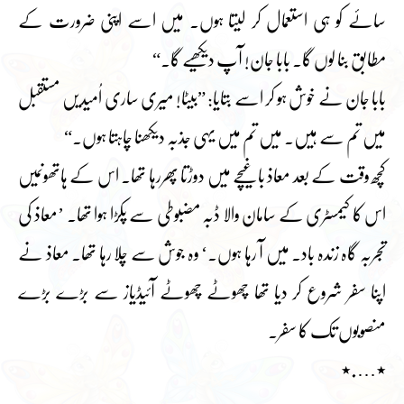
سائے کو ہی استعمال کر لیتا ہوں۔ میں اسے اپنی ضرورت کے
مطابق بنا لوں گا۔ بابا جان! آپ دیکھیے گا۔“
بابا جان نے خوش ہو کر اسے بتایا: ”بیٹا! میری ساری اُمیدیں مستقبل
میں تم سے ہیں۔ میں تم میں یہی جذبہ دیکھنا چاہتا ہوں۔“
کچھ وقت کے بعد معاذ باغیچے میں دوڑتا پھررہا تھا۔ اس کے ہاتھوںمیں
اس کا کیمسٹری کے سامان والا ڈبہ مضبوطی سے پکڑا ہوا تھا۔ ’معاذ کی
تجربہ گاہ زندہ باد۔ میں آ رہا ہوں۔‘ وہ جوش سے چلا رہا تھا۔ معاذ نے
اپنا سفر شروع کر دیا تھا چھوٹے چھوٹے آئیڈیاز سے بڑے بڑے
منصوبوں تک کا سفر۔
٭….٭