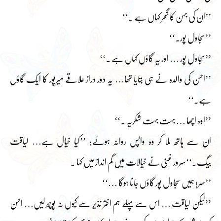
’’ان کی بہن کا گھر کہاں ہے ۔‘‘
’’سجاول پور۔‘‘
’’سجاول پور … اور یہ گاؤں کہاں ہے ۔‘‘
’’احسن کی والدہ نے ہی بتایا تھا… یہ دور دراز علاقے میرپور کا ایک گاؤں
ہے۔‘‘
’’اوہ اچھا … بہت بہت شکریہ ۔‘‘
ان سے ہاتھ ملا کر وہ واپس روانہ ہوئے: ’’کیا خیال ہے… لیاقت
بیگ۔‘‘سرور غنی نے خیالات میں گم انداز میں کہا ۔
’’سر! ہمیں سجاول پور گاؤں جانا ہوگا …‘‘
’’لیکن لیاقت … اس سے پہلے ہم اختر نذیر سے کیوں نہ پوچھ لیں… احسن