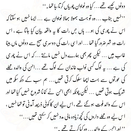
دونوں کیسے تھے… کیا وہ نوجوان چوریاں کرتا رہا تھا۔‘‘
’’نہیں جناب …وہ تو بہت بھولا بھالا نوجوان ہے … ایسا نہیں ہو سکتا کہ
اس نے چوری کی ہو… ہاں جس رات کا یہ واقعہ بیان کیا جاتا ہے ، اس
رات وہ شہر ضرور گیا تھا … اور اسی رات کی دوسری صبح سے دونوں ماں بیٹا
غائب ہیں … لیکن پھر بھی ہمارے دل نہیں مانتے … کہ اس نے چوری
کی ہے … یہ لوگ کسی نواب خاندان کے لوگ تھے …احسن کی والدہ محلے
کی عورتوں سے بہت اچھا سلوک کرتی تھیں… ہم سب کے دکھ سکھ میں
شریک ہوتی تھیں … لیکن چونکہ ابھی احسن نے کمانا شروع نہیں کیا تھا اور
اس کے والد فوت ہو گئے تھے ، اس لیے ان کا کوئی ذریعہ آمدنی تو تھا نہیں ،
ا س لیے وہ محلے داروں کی کچھ زیادہ مالی مدد نہیں کر سکتی تھیں…‘‘
’’ اور احسن کے والد … وہ کیا کرتے تھے ۔‘‘