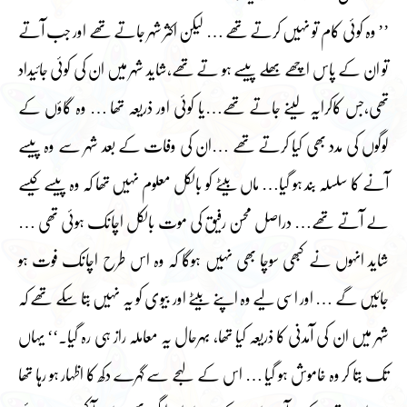
’’ وہ کوئی کام تو نہیں کرتے تھے … لیکن اکثر شہر جاتے تھے اور جب آتے
تو ان کے پاس اچھے بھلے پیسے ہو تے تھے،شاید شہر میں ان کی کوئی جائیداد
تھی،جس کاکرایہ لینے جاتے تھے…یا کوئی اور ذریعہ تھا … وہ گاؤں کے
لوگوں کی مدد بھی کیا کرتے تھے …ان کی وفات کے بعد شہر سے وہ پیسے
آنے کا سلسلہ بند ہو گیا… ماں بیٹے کو بالکل معلوم نہیں تھا کہ وہ پیسے کیسے
لے آتے تھے… دراصل محسن رفیق کی موت بالکل اچانک ہوئی تھی …
شاید انہوں نے کبھی سوچا بھی نہیں ہوگا کہ وہ اس طرح اچانک فوت ہو
جائیں گے … اور اسی لیے وہ اپنے بیٹے اور بیوی کو یہ نہیں بتا سکے تھے کہ
شہر میں ان کی آمدنی کا ذریعہ کیا تھا، بہرحال یہ معاملہ راز ہی رہ گیا۔‘‘ یہاں
تک بتا کر وہ خاموش ہو گیا … اس کے لہجے سے گہرے دکھ کا اظہار ہو رہا تھا