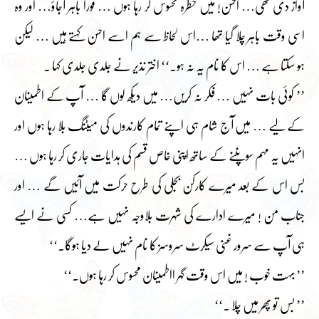
آواز دی تھی… احسن! میں خطرہ محسوس کر رہا ہوں … فوراً باہر آجاؤ… اور وہ
اسی وقت باہر چلا گیا تھا …اس لحاظ سے ہم اسے احسن کہتے ہیں … لیکن
ہو سکتا ہے … اس کا نام یہ نہ ہو۔‘‘ اختر نذیر نے جلدی جلدی کہا ۔
’’ کوئی بات نہیں … فکر نہ کریں… میں دیکھ لوں گا … آپ کے اطمینان
کے لیے … میں آج شام ہی اپنے تمام کارندوں کی میٹنگ بلا رہا ہوں اور
انہیں یہ مہم سوپننے کے ساتھ اپنی خاص قسم کی ہدایات جاری کر رہا ہوں …
بس اس کے بعد میرے کارکن بجلی کی طرح حرکت میں آئیں گے … اور
جناب من ! میرے ادارے کی شہرت بلاوجہ نہیں ہے… کسی نے ایسے
ہی آپ سے سرور غنی سیکرٹ سروسز کا نام نہیں لے دیا ہوگا۔‘‘
’’ بہت خوب ! میں اس وقت گہر ااطمینان محسوس کر رہا ہوں۔‘‘
’’ بس تو پھر میں چلا ۔‘‘