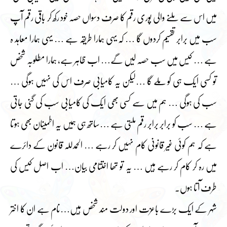
میں اس سے ملنے والی پوری رقم کا صرف دسواں حصہ خود رکھ کر باقی رقم آپ
سب میں برابر تقسیم کردوں گا … کہ یہی ہمارا طریقہ ہے … یہی ہمارا معاہد ہ
ہے … کیس میں سب حصہ لیں گے… اب ظاہر ہے، ہمارا مطلوبہ شخص
تو کسی ایک ہی کو ملے گا …لیکن یہ کامیابی صرف اس کی نہیں ہوگی …
سب کی ہوگی … ہم میں سے کسی بھی ایک کی کامیابی سب کی گنی جاتی
ہے … سب کو برابر برابر رقم ملتی ہے …ساتھ ہی ہمیں یہ اطمینان بھی ہوتا
ہے کہ ہم کوئی غیر قانونی کام نہیں کر رہے … الحمدللہ قانون کے دائرے
میں رہ کر کام کر رہے ہیں … یہ تو تھا اختتامی بیان… اب اصل کیس کی
طرف آتا ہوں۔
شہر کے ایک بڑے باعزت اور دولت مند شخص ہیں…نام ہے ان کا اختر