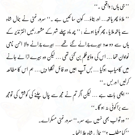
’’ جی ہاں! واقعی ۔‘‘
’’ ملاؤ پھر ہاتھ… اور بتاؤ… کون سا کیس ہے ۔‘‘ سرور غنی نے جمال شاہ
سے ہاتھ ملایا ، پھر گویا ہوئے : ’’ چھ ماہ پہلے شہر کے مشہور رئیس اختر نذیر کے
ہاں سے دو عدد ہیرے چرائے گئے تھے… ہیرے چرانے والا احسن نامی
نوجوان تھا … اس کی وڈیو فلم بن گئی تھی … لیکن وہ ہیرے اڑا لے جانے
میں کامیاب ہوگیا … بس آپ ہمیں وہ فائل نکلوا دیں… ہم اس کا مطالعہ
کرلیں ا ور بس ۔‘‘
’’ اچھی بات ہے … لیکن اگر تم نے مجھ سے چال چلنے کی کوشش کی تومجھ
سے برُا کوئی نہ ہو گا۔‘‘
’’ وہ تو اب بھی نہیں ہے سر۔‘‘ سرور غنی مسکراے۔
’’کیا مطلب ؟‘‘ جمال شاہ چلا اٹھا ۔