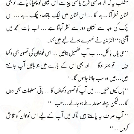
مطلب یہ کہ اگر وہ کسی طرح یا کسی چیز سے اس نشان کو چھپانا چاہے، تو بھی
نشان نظر آتا رہے گا … اس نشان میں ایک باقاعدہ چمک ہے … اس
چمک کی وجہ سے نشان دور سے نظر آجاتا ہے … اب بات سمجھ میں
آگئی؟‘‘ اختر نذیر نے ٹھہرے ہوئے لہجے میں کہا۔
’’جی ہاں بالکل…اب آپ تفصیل بتائیں … اس نوجوان کی تصویر بھی دکھا
دیں… تو بہتر ہوگا … اور بھی اس کے بارے میں جو باتیں آپ جانتے
ہیں…میں وہ سب جاننا چاہوں گا۔‘‘
’’ہاں کیوں نہیں… میں آپ کو تصویر دکھاؤں گا … باقی معلومات بھی دوں
گا … لیکن پہلے معاملہ طے ہو جائے … تب۔‘‘
’’ آپ صر ف یہ چاہتے ہیں نا کہ میں آپ کے لیے اس نوجوان کو تلاش
کروں …‘‘