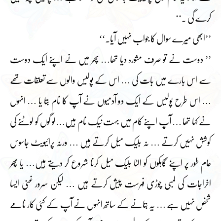
کرے گی ۔‘‘
’’ابھی میرے سوال کا جواب نہیں آیا۔‘‘
’’ دوست نے تو صرف مشورہ دیا تھا… پھر میں نے اپنے ایک دوست
سے اس بارے میں بات کی … اس کے پولیس والوں سے تعلقات تھے
… اس طرح پولیس کے ایک دو آدمیوں نے آپ کا نام بتا یا … انہوں
نے کہا تھا … آپ اپنے کام میں بہت نیک نام ہیں…لو گوں کو لوٹنے کی
کوشش نہیں کرتے … نہ بلیک میل کرتے ہیں … ورنہ پرائیویٹ جاسوس
عام طور پر اپنے گاہکوں کو الٹا بلیک میل کرنا شروع کر دیتے ہیں… یا پھر
اخراجات کی لمبی چوڑی فہرست پیش کرتے ہیں … لیکن سرور غنی ایسا
شخص نہیں ہے … یہ بتانے کے ساتھ انہوں نے آپ کے کئی کار نامے