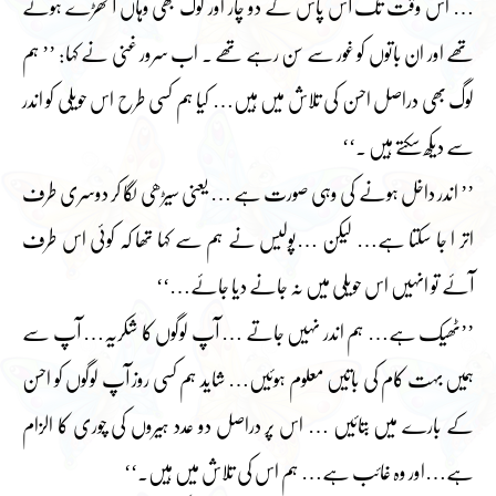
… اس وقت تک آس پاس کے دو چار اور لوگ بھی وہاں آ کھڑے ہوئے
تھے اور ان باتوں کو غور سے سن رہے تھے ۔ اب سرور غنی نے کہا: ’’ ہم
لوگ بھی دراصل احسن کی تلاش میں ہیں… کیا ہم کسی طرح اس حویلی کو اندر
سے دیکھ سکتے ہیں ۔‘‘
’’ اندر داخل ہونے کی وہی صورت ہے … یعنی سیڑھی لگا کر دوسری طرف
اتر ا جا سکتا ہے… لیکن …پولیس نے ہم سے کہا تھا کہ کوئی اس طرف
آئے تو انہیں اس حویلی میں نہ جانے دیا جائے…‘‘
’’ٹھیک ہے… ہم اندر نہیں جاتے … آپ لوگوں کا شکریہ… آپ سے
ہمیں بہت کام کی باتیں معلوم ہوئیں… شاید ہم کسی روز آپ لوگوں کو احسن
کے بارے میں بتائیں … اس پر دراصل دو عدد ہیروں کی چوری کا الزام
ہے…اور وہ غائب ہے… ہم اس کی تلاش میں ہیں۔‘‘