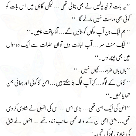
’’یہ بات تو خیر پولیس نے بھی بتائی تھی … لیکن گاؤں میں اس بات کو
کوئی بھی درست نہیں مانے گا ۔‘‘
’’ ہم ایک دن آپ لوگوں کو بتائیں گے… آؤ لیاقت چلیں۔‘‘
’’ ایک منٹ سر … آپ اجازت دیں تو ان حضرات سے ایک دو سوال
میں بھی پوچھ لو ں۔‘‘
’’ہاں ہاں ضرور… کیوں نہیں ۔‘‘
’’ گاؤں کے لوگو … کیا آپ لوگ بتا سکتے ہیں… احسن کا کوئی اور بھائی بہن
تھا یا نہیں۔‘‘
’’احسن کی ایک بہن تھی … بڑی بہن … اس کی انہوں نے شادی کر دی
تھی… یعنی ابھی ان کے والد محسن صاحب زندہ تھے … انہوں نے بیٹی
کی شادی خود کی تھی۔‘‘