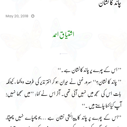
چاند کا نشان
May 20, 2018
اشتیا ق احمد
…….
’’ اس کے چہرے پر چاند کا نشان ہے۔‘‘
’’ چاند کا نشان؟‘‘ سرور غنی نے حیران ہو کر اختر نذیر کی طرف دیکھا ، کیونکہ
بات اس کی سمجھ میں نہیں آئی تھی۔ آخر اس نے کہا: ’’میں سمجھا نہیں!
آپ کیا کہنا چاہتے ہیں ۔‘‘
’’اس کے چہرے پر چاند کا پیدائشی نشان ہے …جو چھپاے نہیں چھپتا،