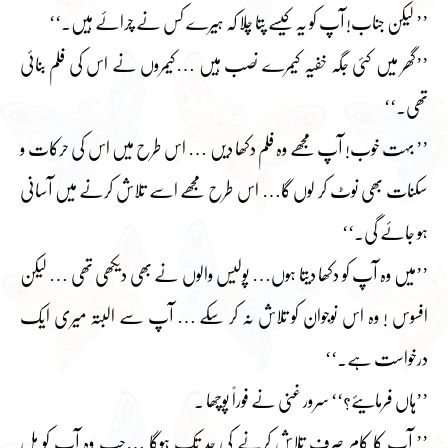
’’ لیکن جناب! آپ کو یہ کیسے پتا چلا کہ ہیرے کس نے چرائے ہیں۔‘‘
’’گھر میں کئی جگہ خفیہ کیمرے نصب ہیں …کیمروں نے اس کی فلم بنائی
تھی۔‘‘
’’ بہت خوب! آپ مجھے وہ فلم دکھا دیں … اس طرح میں اس کی حرکات و
سکنات بھی نوٹ کر لوں گا… اس طرح مجھے اسے تلاش کرنے میں آسانی
ہو جائے گی۔‘‘
’’میں وہ آپ کو دکھا دیتا ہوں… پولیس والوں نے بھی دیکھی تھی … لیکن
افسوس ! وہ اس نوجوان کو تلاش نہ کر سکے … آپ سے البتہ میری ایک
درخواست ہے۔‘‘
’’ہاں فرمایئے؟‘‘ سرور غنی نے فوراً پوچھا ۔
’’ آپ کا کام صرف تلاش کرنے کی حد تک ہوگا …جب وہ آپ کو مل