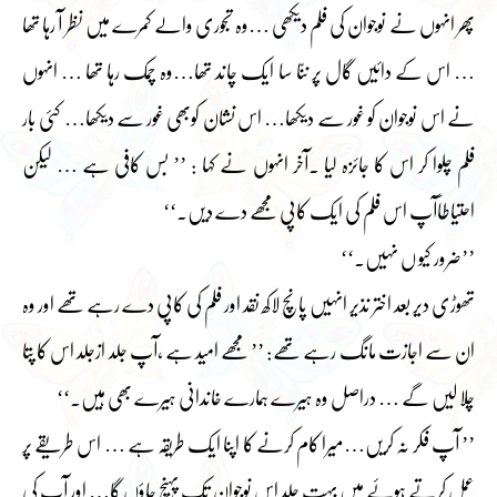
پھر انہوں نے نوجوان کی فلم دیکھی …وہ تجوری والے کمرے میں نظر آ رہا تھا
… اس کے دائیں گال پر ننّا سا ایک چاند تھا…وہ چمک رہا تھا … انہوں
نے اس نوجوان کو غور سے دیکھا… اس نشان کوبھی غور سے دیکھا… کئی بار
فلم چلوا کر اس کا جائزہ لیا ۔آخر انہوں نے کہا : ’’ بس کافی ہے … لیکن
احتیاطاََآپ اس فلم کی ایک کاپی مجھے دے دیں۔‘‘
’’ضرور کیو ں نہیں۔‘‘
تھوڑی دیر بعد اختر نذیر انہیں پانچ لاکھ نقد اور فلم کی کاپی دے رہے تھے اور وہ
ان سے اجازت مانگ رہے تھے: ’’ مجھے امید ہے ،آپ جلد ازجلد اس کا پتا
چلا لیں گے … دراصل وہ ہیرے ہمارے خاندانی ہیرے بھی ہیں۔‘‘
’’ آپ فکر نہ کریں…میرا کام کرنے کا اپنا ایک طریقہ ہے … اس طریقے پر
عمل کرتے ہوئے میں بہت جلد اس نوجوان تک پہنچ جاؤں گا… اور آپ کی