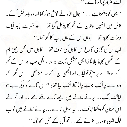
اسے ضرور پورا کرتا ہے۔‘‘
’’ یہی تو دیکھنا ہے … ‘‘ جمال شاہ نے خوش ہو کر کہا اور وہ باہر نکل آئے۔
فائل میں انہیں نوجوان کے گھر کا پتا مل گیا تھا … وہ شہر سے باہر ایک
دیہات کا پتا تھا … جہاں اس کے ماں باپ کا گھر تھا۔‘‘
اب ان کی گاڑی کا رخ اس گاؤں کی طرف تھا… گاؤں میں محسن رفیق نام
کے شخص کا پتا چلا نا ذرا بھی مشکل ثابت نہ ہو ا، لیکن جب وہ اس کے گھر
کے دروازے پر پہنچے تو ایک اور الجھن ان کے سامنے تھی… اس گھر کے
دروازے پر ایک بہت پرانا تالا لٹک رہا تھا: ’’ اس تالے کو دیکھ رہے ہو
لیاقت بیگ… پرانے زمانے میں ایسے تالے بنتے تھے … اور تم نے
اس مکان کو دیکھا لیاقت … یہ حویلی نما ہے… پرانے زمانے میں نواب
لوگ ایسی حویلیاں بنواتے تھے… تم آج کے محل سمجھ لو ۔‘‘