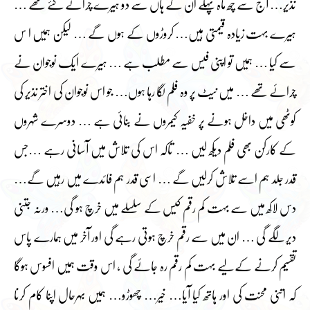
نذیر… آج سے چھ ماہ پہلے ان کے ہاں سے دو ہیرے چرائے گئے تھے …
ہیرے بہت زیادہ قیمتی ہیں… کروڑوں کے ہوں گے … لیکن ہمیں ا س
سے کیا … ہمیں تو اپنی فیس سے مطلب ہے … ہیرے ایک نوجوان نے
چرائے تھے … میں نیٹ پر وہ فلم لگا رہا ہوں… جو اس نوجوان کی اختر نذیر کی
کوٹھی میں داخل ہونے پر خفیہ کیمروں نے بنائی ہے … دوسرے شہروں
کے کارکن بھی فلم دیکھ لیں … تاکہ اس کی تلاش میں آسانی رہے …جس
قدر جلد ہم اسے تلاش کرلیں گے … اسی قدر ہم فائدے میں رہیں گے…
دس لاکھ میں سے بہت کم رقم کیس کے سلسلے میں خرچ ہو گی… ورنہ جتنی
دیر لگے گی … ان میں سے رقم خرچ ہوتی رہے گی اور آخر میں ہمارے پاس
تقسیم کرنے کے لیے بہت کم رقم رہ جائے گی ، اس وقت ہمیں افسوس ہوگا
کہ اتنی محنت کی اور ہاتھ کیا آیا… خیر… چھوڑو… ہمیں بہرحال اپنا کام کرنا