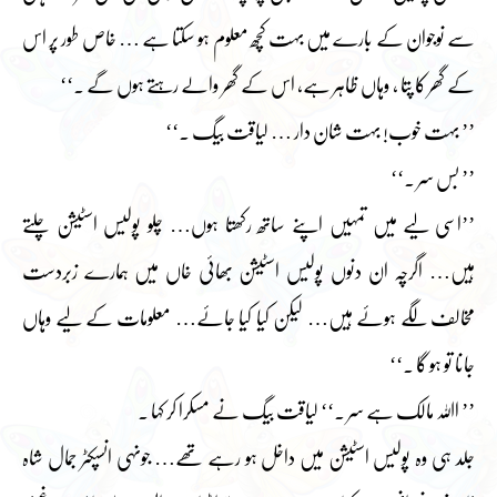
سے نوجوان کے بارے میں بہت کچھ معلوم ہو سکتا ہے … خاص طور پر اس
کے گھر کا پتا ، وہاں ظاہر ہے، اس کے گھر والے رہتے ہوں گے ۔‘‘
’’ بہت خوب! بہت شان دار … لیاقت بیگ ۔‘‘
’’ بس سر ۔‘‘
’’اسی لیے میں تمہیں اپنے ساتھ رکھتا ہوں… چلو پولیس اسٹیشن چلتے
ہیں… اگرچہ ان دنوں پولیس اسٹیشن بھائی خاں میں ہمارے زبردست
مخالف لگے ہوئے ہیں… لیکن کیا کیا جائے… معلومات کے لیے وہاں
جانا تو ہو گا ۔‘‘
’’ اﷲ مالک ہے سر ۔‘‘ لیاقت بیگ نے مسکرا کر کہا ۔
جلد ہی وہ پولیس اسٹیشن میں داخل ہو رہے تھے… جونہی انسپکٹر جمال شاہ