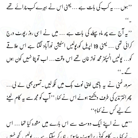
’’ہوں … یہ کب کی بات ہے … یعنی اس نے ہیرے کب چرائے تھے
۔‘‘
’’یہ آج سے چھ ماہ پہلے کی بات ہے … میں نے اسی روز رپورٹ درج
کرائی تھی … یعنی 19 اپریل کو،پولیس اسٹیشن نورآباد لگتا ہے اس علاقے
کو… پولیس انسپکٹر محمد نواز خان تھے اس وقت… اب تو پتا نہیں کون ہوں
گے۔‘‘
سرور غنی نے یہ باتیں اپنی نوٹ بک میں لکھ لیں۔تصویربھی لے لی…
پھر اختر نذیر کی طرف دیکھتے ہوئے اس نے کہا: ’’ آپ کو مجھ سے یہ کام لینے
کے لیے کس نے کہا؟‘‘
’’میں نے اپنے ایک دوست سے اس بارے میں مشورہ کیا تھا … اس
نے کہا ، یہ کام کوئی پرائیویٹ جاسوس ہی کر سکتا ہے … پولیس کچھ نہیں