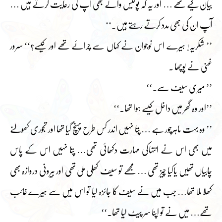
بیان کیے تھے … اور یہ کہ پولیس والے بھی آپ کی رعایت کرتے ہیں …
آپ ان کی بھی مدد کرتے رہتے ہیں۔‘‘
’’ شکریہ! ہیرے اس نوجوان نے کہاں سے چرائے تھے اور کیسے؟‘‘ سرور
غنی نے پوچھا ۔
’’ میری سیف سے۔‘‘
’’اور وہ گھر میں داخل کیسے ہوا تھا۔‘‘
’’ وہ بہت ماہرچور ہے … پتا نہیں اندر کس طرح پہنچ گیا تھا اور تجوری کھولنے
میں بھی اس نے انتہاکی مہارت دکھائی تھی… پتا نہیں اس کے پاس
چابیاں تھیں یاکیا چیز تھی … مجھے تو سیف کھلی ملی تھی اور بیرونی دروازہ بھی
کھلا ملا تھا… جب میں نے سیف کا جائزہ لیا تو اس میں سے ہیرے غائب
تھے… میں نے تو اپنا سر پیٹ لیا تھا۔‘‘