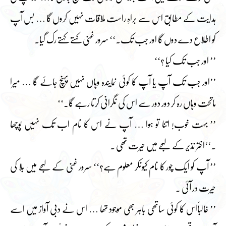
ہدایت کے مطابق اس سے براہِ راست ملاقات نہیں کروں گا … بس آپ
کو اطلاع دے دوں گا اور جب تک۔‘‘ سرور غنی کہتے کہتے رک گیا۔
’’ اور جب تک کیا ؟‘‘
’’اور جب تک آپ یا آپ کا کوئی نمایندہ وہاں نہیں پہنچ جائے گا … میرا
ماتحت وہاں رہ کر دور دور سے اس کی نگرانی کرتا رہے گا۔‘‘
’’ بہت خوب! اتنا تو ہوا … آپ نے اس کا نام اب تک نہیں پوچھا
۔‘‘اختر نذیر کے لہجے میں حیرت تھی ۔
’’ آپ کو ایک چور کا نام کیونکر معلوم ہے؟‘‘ سرور غنی کے لہجے میں بلا کی
حیرت در آئی ۔
’’ غالباََاس کا کوئی ساتھی باہر بھی موجود تھا … اس نے دبی آواز میں اسے