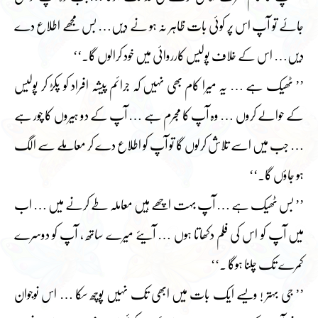
جائے تو آپ اس پر کوئی بات ظاہر نہ ہو نے دیں… بس مجھے اطلاع دے
دیں… اس کے خلاف پولیس کارروائی میں خود کرالوں گا۔‘‘
’’ ٹھیک ہے … یہ میرا کام بھی نہیں کہ جرائم پیشہ افراد کو پکڑ کر پولیس
کے حوالے کروں … وہ آپ کا مجرم ہے … آپ کے دو ہیروں کا چور ہے
… جب میں اسے تلاش کرلوں گا تو آپ کو اطلاع دے کر معاملے سے الگ
ہو جاؤں گا۔‘‘
’’ بس ٹھیک ہے … آپ بہت اچھے ہیں معاملہ طے کرنے میں … اب
میں آپ کو اس کی فلم دکھاتا ہوں … آیئے میرے ساتھ ، آپ کو دوسرے
کمرے تک چلنا ہوگا ۔‘‘
’’ جی بہتر ! ویسے ایک بات میں ابھی تک نہیں پوچھ سکا … اس نوجوان