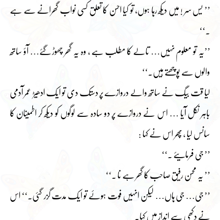
’’ یس سر ! میں دیکھ رہا ہوں، تو کیا احسن کا تعلق کسی نواب گھرانے سے ہے
۔‘‘
’’یہ تو معلوم نہیں… تالے کا مطلب ہے ، وہ یہ گھر چھوڑ گئے… آؤ ساتھ
والوں سے پوچھتے ہیں۔‘‘
لیا قت بیگ نے ساتھ والے دروازے پر دستک دی تو ایک ادھیڑ عمر آدمی
باہر نکل آیا … اس نے دروازے پر دو سادہ سے لوگوں کو دیکھ کر اطمینان کا
سانس لیا ، پھر اس نے کہا :
’’ جی فرمایئے ۔‘‘
’’ یہ محسن رفیق صاحب کا گھر ہے نا ۔‘‘
’’ جی… جی ہاں… لیکن انہیں فوت ہوئے تو ایک مدت گزر گئی۔‘‘ اس
نے دکھی سے انداز میں کہا۔