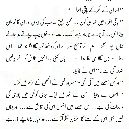
’’ اور ان کے گھر کے باقی افراد ۔‘‘
’’ باقی افراد میں تھا ہی کون … محسن رفیق صاحب کی بیوی اور ان کا نوجوان
بیٹا احسن… آج سے چھ ماہ پہلے ایک رات وہ دونوں چپ چپاتے نہ جانے
کہاں چلے گئے… ہم نے تو صبح سویرے اٹھ کردیکھا تو یہ تالا لگا ہوا تھا… اس
روز سے بس تالا ہی لگا ہوا ہے … ہاں کئی بار انہیں تلاش کرنے پولیس
ضرور آئی ہے۔‘‘ اس نے بتایا۔
’’وہ کس سلسلے میں آئی تھی؟‘‘ سرور غنی نے الجھن کے عالم میں کہا۔
’’ انہوں نے بتایا…احسن نے شہر میں ایک بڑی کوٹھی میں چوری کی
واردات کی ہے… اس سلسلے میں انہیں اس کی تلاش ہے … اور جہاں
کہیں بھی اس کے ملنے کا امکان نظر آتا ہے… وہ وہاں چھاپے مار رہے