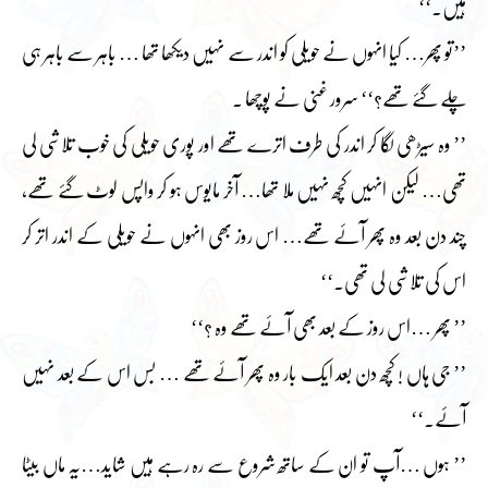
ہیں۔‘‘
’’تو پھر… کیا انہوں نے حویلی کو اندر سے نہیں دیکھا تھا … باہر سے باہر ہی
چلے گئے تھے؟‘‘ سرور غنی نے پوچھا ۔
’’ وہ سیڑھی لگا کر اندر کی طرف اترے تھے اور پوری حویلی کی خوب تلاشی لی
تھی… لیکن انہیں کچھ نہیں ملا تھا… آخر مایوس ہو کر واپس لوٹ گئے تھے،
چند دن بعد وہ پھر آئے تھے… اس روز بھی انہوں نے حویلی کے اندر اتر کر
اس کی تلاشی لی تھی۔‘‘
’’ پھر …اس روز کے بعد بھی آئے تھے وہ ؟‘‘
’’ جی ہاں ! کچھ دن بعد ایک بار وہ پھر آئے تھے … بس اس کے بعد نہیں
آئے۔‘‘
’’ ہوں …آپ تو ان کے ساتھ شروع سے رہ رہے ہیں شاید…یہ ماں بیٹا