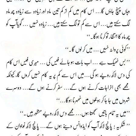
وہاں پہنچ جاؤں گا… اس کام میں کم از کم تین ماہ اور زیادہ سے زیادہ چھ ماہ
لگ سکتے ہیں… اس سے کم تو لگ سکتے ہیں… زیادہ نہیں … گویاآپ کو
چھ ماہ کا انتظار تو کرنا ہوگا۔‘‘
’’کوئی پروانہ نہیں … میں کر لوں گا۔‘‘
’’ بس ٹھیک ہے … اب بات ہو جائے فیس کی … میری فیس اس کام
کی دس لاکھ روپے ہو گی…میں اس سے کم پر یہ کام نہیں کروں گا، کیونکہ
مجھے بھی اخراجات کرنے ہوں گے… سفر کرنے ہوں گے… دوسرے
شہروں میں جا جا کر ہوٹلوں میں ٹھہرنا ہوگا…‘‘
’’میں یہ تمام باتیں سمجھتا ہوں… مجھے دس لاکھ روپے منظور ہیں۔‘‘
’’ شکریہ ! پانچ لاکھ آپ کو ایڈوانس دینے ہوں گے… پانچ لاکھ نوجوان کے