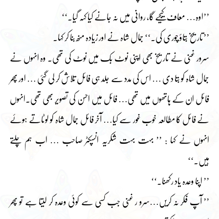
’’اوہ… معاف کیجیے گا، روانی میں نہ جانے کیا کہہ گیا۔‘‘
’’تاریخ بتاؤ چوری کی۔‘‘ جمال شاہ نے اور زیادہ منھ بنا کر کہا۔
سرور غنی نے تاریخ بھی اپنی نوٹ بک میں نوٹ کی تھی۔ وہ انہوں نے
جمال شاہ کو بتا دی … اس کی مدد سے جلد ہی فائل تلاش کر لی گئی … اور پھر
فائل ان کے ہاتھوں میں تھی… فائل میں احسن کی تصویر بھی تھی۔انہوں
نے فائل کا مطالعہ خوب غور سے کیا… آخر فائل جمال شاہ کو لوٹاتے ہوئے
انہوں نے کہا : ’’ بہت بہت شکریہ انسپکٹر صاحب … اب ہم چلتے
ہیں۔‘‘
’’ اپنا وعدہ یاد رکھنا۔‘‘
’’ آپ فکر نہ کریں…سرو ر غنی جب کسی سے کوئی وعدہ کر لیتا ہے تو پھر