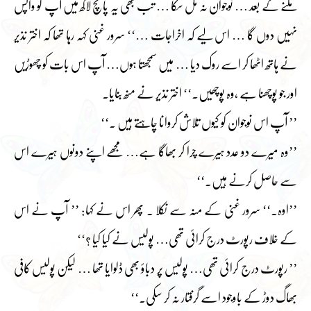
ملنے کے بعد … نوجوان نہ مل سکا … تب بھی یہ پانچ لاکھ میں آپ کو واپس
نہیں دوں گا … اس لیے کہ اخراجات …‘‘ سرور غنی کہہ رہا تھا کہ اختر نذیر
نے ہاتھ اٹھا کر اسے روک دیا … میں سمجھتا ہوں… آپ اس بات کو چھوڑیں
اور جو پوچھنا ہے ،وہ پوچھیں۔‘‘ اختر نذیر نے منھ بنایا۔
’’ آپ اس نوجوان کو کیوں تلاش کروانا چاہتے ہیں ۔‘‘
’’وہ میرے دو عدد ہیرے چرا کر بھاگا ہے… مجھے اپنے دونوں ہیرے اس
سے حاصل کرنے ہیں۔‘‘
’’اوہ۔‘‘ سرور غنی کے منہ سے نکلا ۔ پھر اس نے کہا: ’’ آپ نے اس
کے خلاف رپورٹ درج کرائی تھی… پولیس نے کیا کیا ؟‘‘
’’ رپورٹ درج کرائی تھی… پولیس پر دباؤ بھی ڈلوایا تھا … لیکن پولیس کافی
بھاگ دوڑ کے باوجود اسے گرفتار نہ کر سکی۔‘‘