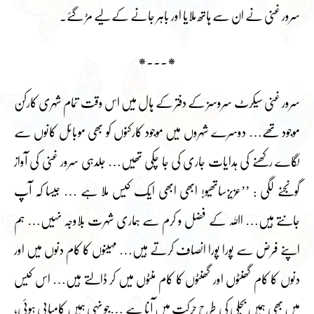
سرور غنی نے ان سے ہاتھ ملایا اور باہر جانے کے لیے مڑ گئے۔
*۔۔۔*
سرور غنی سیکرٹ سروسز کے دفتر کے ہال میں اس وقت تمام شہری کارکن
موجود تھے… دوسرے شہروں میں موجود کارکنوں کو بھی موبائل کانوں سے
لگاے رکھنے کی ہدایات جاری کی جا چکی تھیں… جلدہی سرور غنی کی آواز
گونجنے لگی : ’’عزیزساتھیو! ابھی ابھی ایک کیس ملا ہے … جیسا کہ آپ
جانتے ہیں… اﷲ کے فضل و کرم سے ہماری شہرت بلاوجہ نہیں… ہم
اپنے فرض سے پورا پورا انصاف کرتے ہیں… مہینوں کا کام دنوں میں اور
دنوں کا کام گھنٹوں اور گھنٹوں کا کام منٹوں میں کر ڈالتے ہیں… اس کیس
میں بھی ہمیں بجلی کی طرح حرکت میں آنا ہے …جو نہی ہمیں کامیابی ہوئی،