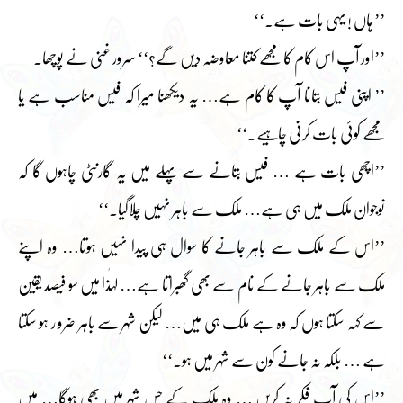
’’ ہاں ! یہی بات ہے۔‘‘
’’اور آپ اس کام کا مجھے کتنا معاوضہ دیں گے؟‘‘ سرور غنی نے پوچھا۔
’’ اپنی فیس بتانا آپ کا کام ہے… یہ دیکھنا میرا کہ فیس مناسب ہے یا
مجھے کوئی بات کرنی چاہیے۔‘‘
’’اچھی بات ہے … فیس بتانے سے پہلے میں یہ گارنٹی چاہوں گا کہ
نوجوان ملک میں ہی ہے… ملک سے باہر نہیں چلاگیا۔‘‘
’’اس کے ملک سے باہر جانے کا سوال ہی پیدا نہیں ہوتا… وہ اپنے
ملک سے باہر جانے کے نام سے بھی گھبراتا ہے… لہٰذا میں سو فیصد یقین
سے کہہ سکتا ہوں کہ وہ ہے ملک ہی میں… لیکن شہر سے باہر ضرو ر ہو سکتا
ہے … بلکہ نہ جانے کون سے شہر میں ہو۔‘‘
’’اس کی آپ فکر نہ کریں … وہ ملک کے جس شہر میں بھی ہوگا… میں