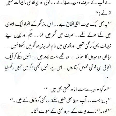
نے آپ کے صرف دو ہیرے چرائے … کوئی اور چیز نقدی ، زیورات نہیں
اڑائے ؟‘‘
’’یہ بھی ایک حیرت انگیز اتفاق ہے … اس روز گھر کے افراد ایک شادی
میں گئے ہوئے تھے… صرف میں گھر میں تھا … بیگم اور بچیاں اپنے
زیورات پہن کر گئی تھیں اور نقدی میں عام طور پر زیادہ گھر میں رکھتا نہیں …
رہا ان دو ہیروں کا معاملہ … وہ مجھے بہت پسند ہیں… انہیں دیکھ کر ایک
انجانی سی خوشی محسوس کرتا ہوں…اس لیے انہیں کبھی لاکر میں نہیں رکھوایا
۔‘‘
’’اور کیا وہ ہیرے بہت زیادہ قیمتی بھی ہیں ۔‘‘
’’ ہاں! بہت …آپ سوچ بھی نہیں سکتے … کئی کروڑوں کے ہیں ۔‘‘
’’ اوہ ۔‘‘ مارے حیرت کے سرور غنی کے منھ سے نکلا۔