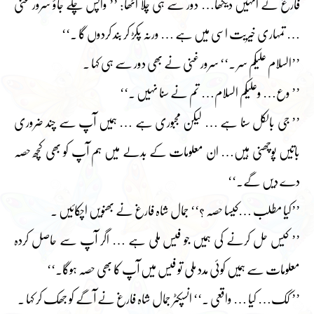
فارغ نے انہیں دیکھا… دور سے ہی چلا اٹھا: ’’ واپس چلے جاؤ سرور غنی
… تمہاری خیریت اسی میں ہے … ورنہ پکڑ کر بند کردوں گا ۔‘‘
’’السلام علیکم سر ۔‘‘ سرور غنی نے بھی دور سے ہی کہا ۔
’’ وع… وعلیکم السلام… تم نے سنا نہیں ۔‘‘
’’ جی بالکل سنا ہے … لیکن مجبوری ہے … ہمیں آپ سے چند ضروری
باتیں پوچھنی ہیں… ان معلومات کے بدلے میں ہم آپ کو بھی کچھ حصہ
دے دیں گے۔‘‘
’’کیا مطلب …کیسا حصہ ؟‘‘ جمال شاہ فارغ نے بھنویں اچکائیں ۔
’’ کیس حل کرنے کی ہمیں جو فیس ملی ہے … اگر آپ سے حاصل کردہ
معلومات سے ہمیں کوئی مدد ملی تو فیس میں آپ کا بھی حصہ ہوگا۔‘‘
’’ کک… کیا … واقعی ۔‘‘ انسپکٹر جمال شاہ فارغ نے آگے کو جھک کر کہا ۔