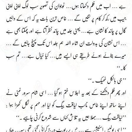
ہے … اب میں فلم دکھاتا ہوں… نوجوان کی تصویر سب لوگ اپنی اپنی
جیب میں رکھ کر کام پر لگیں گے … خاص ترین بات یہ کہ اس کے دائیں
گال پر چاند کا نشان ہے… یعنی جلد میں چاند نظر آتا ہے اور چمکتا بھی ہے
… اس نشان کی بدولت ان شاء اﷲ ہم جلد اس تک پہنچ جائیں گے …
میرے بتائے ہوئے طریقے ہی ایسے ہیں… کیا خیال ہے… تم سب
کا۔‘‘
’’ جی بالکل ٹھیک ۔‘‘
اور پھر فلم دیکھنے کے بعد یہ اجلاس ختم ہو گیا … اسی شام سرور غنی نے
اپنے ساتھ اپنے خاص نائب لیاقت بیگ کو لیا اور مہم پر نکل کھڑا ہوا :
’’لیاقت بیگ …بھلا ہمیں یہ تلاش کہاں سے شروع کرنی چاہیے ۔‘‘
’’ اسی پولیس اسٹیشن سے … جس پر رپورٹ درج کرائی گئی تھی سر… وہاں