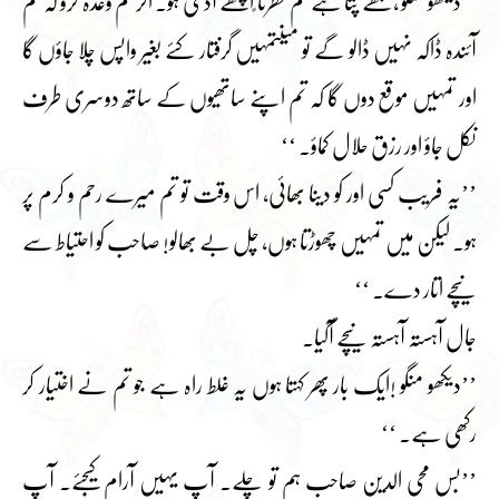
’’دیکھو منگو ،مجھے پتا ہے تم فطرتا ًاچھے آدمی ہو۔ اگر تم وعدہ کرو کہ تم
آئندہ ڈاکہ نہیں ڈالو گے تو میںتمہیں گرفتار کئے بغیر واپس چلا جاؤں گا
اور تمہیں موقع دوں گا کہ تم اپنے ساتھیوں کے ساتھ دوسری طرف
نکل جاؤ اور رزق حلال کماؤ۔ ‘‘
’’یہ فریب کسی اور کو دینا بھائی، اس وقت تو تم میرے رحم و کرم پر
ہو۔ لیکن میں تمہیں چھوڑتا ہوں، چل بے بھالو! صاحب کو احتیاط سے
نیچے اتار دے۔ ‘‘
جال آہستہ آہستہ نیچے آگیا۔
’’دیکھو منگو !ایک بار پھر کہتا ہوں یہ غلط راہ ہے جو تم نے اختیار کر
رکھی ہے۔ ‘‘
’’بس محی الدین صاحب ہم تو چلے۔ آپ یہیں آرام کیجئے۔ آپ