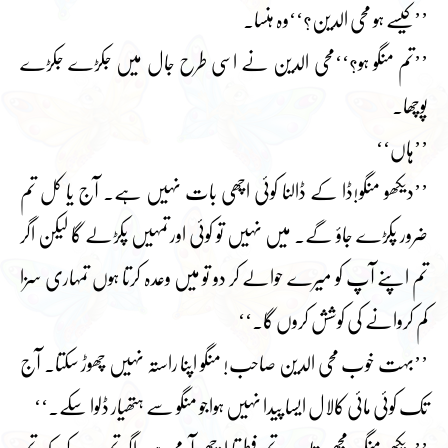
’’کیسے ہو محی الدین؟‘‘وہ ہنسا۔
’’تم منگو ہو؟‘‘محی الدین نے اسی طرح جال میں جکڑے جکڑے
پوچھا۔
’’ہاں‘‘
’’دیکھو منگو!ڈا کے ڈالنا کوئی اچھی بات نہیں ہے۔ آج یا کل تم
ضرور پکڑے جاؤ گے۔ میں نہیں تو کوئی اورتمہیں پکڑلے گا لیکن اگر
تم اپنے آپ کو میرے حوالے کر دو تو میں وعدہ کرتا ہوں تمہاری سزا
کم کروانے کی کوشش کروں گا۔‘‘
’’بہت خوب محی الدین صاحب! منگو اپنا راستہ نہیں چھوڑ سکتا۔ آج
تک کوئی مائی کالال ایسا پیدا نہیں ہواجو منگو سے ہتھیار ڈلوا سکے۔‘‘