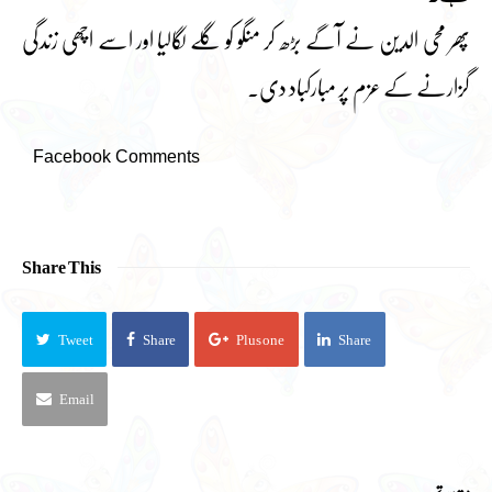
پھر محی الدین نے آگے بڑھ کر منگو کو گلے لگالیا اور اسے اچھی زندگی
گزارنے کے عزم پر مبارکباد دی۔
Facebook Comments
Share This
Tweet
Share
Plus one
Share
Email