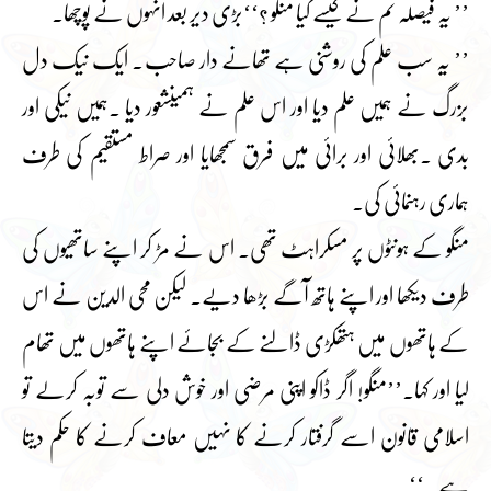
’’ یہ فیصلہ تم نے کیسے کیا منگو ؟‘‘بڑی دیر بعد انہوں نے پوچھا۔
’’ یہ سب علم کی روشنی ہے تھانے دار صاحب۔ ایک نیک دل
بزرگ نے ہمیں علم دیا اور اس علم نے ہمیںشعور دیا ۔ہمیں نیکی اور
بدی ۔بھلائی اور برائی میں فرق سمجھایا اور صراط مستقیم کی طرف
ہماری رہنمائی کی۔
منگو کے ہونٹوں پر مسکراہٹ تھی۔ اس نے مڑ کر اپنے ساتھیوں کی
طرف دیکھا اور اپنے ہاتھ آگے بڑھا دیے۔ لیکن محی الدین نے اس
کے ہاتھوں میں ہتھکڑی ڈالنے کے بجائے اپنے ہاتھوں میں تھام
لیا اور کہا۔’’منگو! اگر ڈاکو اپنی مرضی اور خوش دلی سے توبہ کرلے تو
اسلامی قانون اسے گرفتار کرنے کا نہیں معاف کرنے کا حکم دیتا
ہے۔ ‘‘