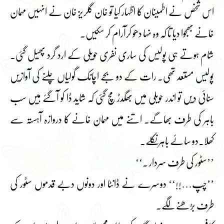
اس شخص نے اطمینان کا اظہار کیا تو خان گلریز خان نے انہیں مہمان
خانے بھجوا دیا تا کہ وہ نہا دھو کرآرام کر سکیں۔
شام ہوتے ہی پولیس کی ساری نفری حویلی کے ارد گرد پھیل گئی۔
پولیس مستعد تھی۔ رات کے دو بجے اچانک گولیاں چلنے کی آوازیں
سنائی دیں تو اندر حویلی میں بھگدڑ مچ گئی کہ شاید ڈا کو آگئے ہیں سب
باہر کی طرف بھاگے۔ اتنے میں مہمان خانے کا دروازہ آہستہ سے
کھلا۔دو سائے باہر نکلے۔
’’سٹور کی طرف سردار ۔‘‘
’’چپ…!!‘‘ دوسرے نے ڈانٹا اور دونوں دبے قدموں سٹور کی
طرف بڑھنے لگے۔