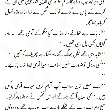
کافی دیر بعد جب ذرا ہنگامہ کم ہوا اور محی الدین اندر حویلی میں ان کے
کمرے کے پاس سے گزرے تو ایک شخص نے ذرا سا دروازہ کھول
کر باہر جھا نکا۔
’’کیا بات ہے تھانے دار صاحب کیا منگو کے آدمی تھے۔ یہ باہر
گولیاں کیسی چل رہی تھیں۔‘‘
’’ شاید وہی تھے لیکن بھاگ گئے ،ہو سکتا ہے پھر پلٹ کر آئیں۔ ‘‘
’’کسی مدد کی تو ضرورت نہیں صاحب؟ میرا آدمی اچھا نشانہ باز ہے۔
‘‘
’’ارے نہیں خان صاحب آپ آرام کریں میرے آدمی چوکس
ہیں۔ ‘‘محی الدین آگے بڑھ گئے اور اس شخص نے دروازہ بند کر لیا۔
صبح دم جب رات کے تھکے ہارے سب سو رہے تھے ،وہ دونوں