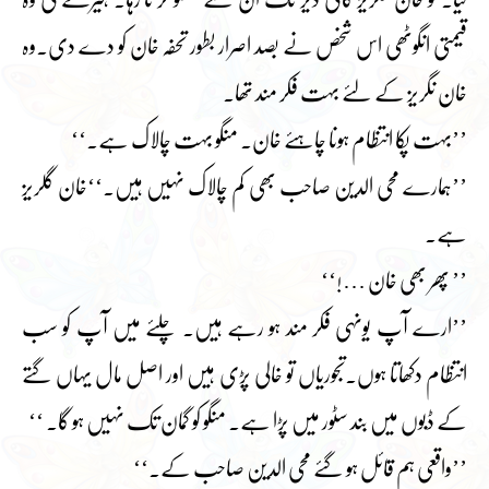
قیمتی انگوٹھی اس شخص نے بصد اصرار بطور تحفہ خان کو دے دی۔وہ
خان نگریز کے لئے بہت فکر مند تھا۔
’’بہت پکا انتظام ہونا چاہئے خان۔ منگو بہت چالاک ہے۔‘‘
’’ہمارے محی الدین صاحب بھی کم چالاک نہیں ہیں۔‘‘خان گلریز
ہے۔
’’ پھر بھی خان …!‘‘
’’ارے آپ یونہی فکر مند ہو رہے ہیں۔ چلئے میں آپ کو سب
انتظام دکھاتا ہوں۔تجوریاں تو خالی پڑی ہیں اور اصل مال یہاں گتے
کے ڈبوں میں بند سٹور میں پڑا ہے۔ منگو کو گمان تک نہیں ہو گا۔ ‘‘
’’واقعی ہم قائل ہو گئے محی الدین صاحب کے۔‘‘