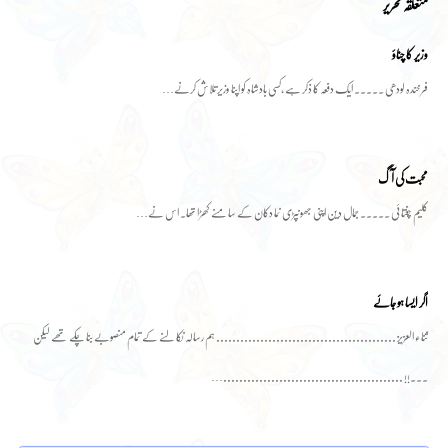
متعلقہ تحریر
وزیر کا چناؤ
فرخندہ لودھی ۔۔۔۔۔ ایک دفعہ کا ذکر ہے ،کسی بادشاہ کو اپنا وزیر تلاش کرنے…
محبت کی آگ
کلیم چغتائی ۔۔۔۔۔ جمال دین اپنی جھونپڑی نما دکان کے سامنے کھڑا تھا۔ اس نے…
اگر ایسا ہو جائے
ثناء العزیز ............................................. ہم رسالہ نکالنے کے تمام منصوبے بنا چکے تھے لیکن
۔۔۔!! .............................................…