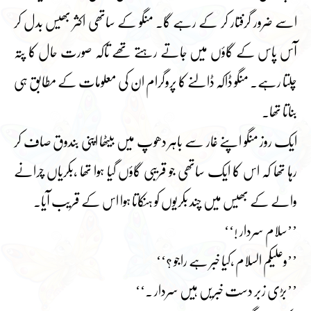
اسے ضرور گرفتار کر کے رہے گا۔ منگو کے ساتھی اکثر بھیس بدل کر
آس پاس کے گاؤں میں جاتے رہتے تھے تاکہ صورت حال کا پتہ
چلتا رہے۔ منگو ڈاکہ ڈالنے کا پروگرام ان کی معلومات کے مطابق ہی
بناتا تھا۔
ایک روز منگو اپنے غار سے باہر دھوپ میں بیٹھا اپنی بندوق صاف کر
رہا تھا کہ اس کا ایک ساتھی جو قریبی گاؤں گیا ہوا تھا ،بکریاں چرانے
والے کے بھیس میں چند بکریوں کو ہنکاتا ہوا اس کے قریب آیا۔
’’سلام سردار !‘‘
’’وعلیکم السلام ،کیا خبر ہے راجو ؟‘‘
’’بڑی زبر دست خبریں ہیں سردار ۔‘‘