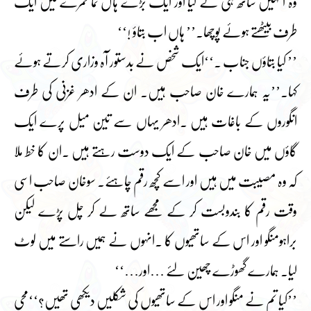
وہ انہیں ساتھ ہی لے گیا اور ایک بڑے ہال نما کمرے میں ایک
طرف بیٹھتے ہوئے پوچھا۔’’ ہاں اب بتاؤ !‘‘
’’ کیا بتاؤں جناب ۔‘‘ایک شخص نے بدستور آہ وزاری کرتے ہوئے
کہا۔’’یہ ہمارے خان صاحب ہیں۔ ان کے ادھر غزنی کی طرف
انگوروں کے باغات ہیں ۔ادھر یہاں سے تین میل پرے ایک
گاؤں میں خان صاحب کے ایک دوست رہتے ہیں ۔ان کا خط ملا
کہ وہ مصیبت میں ہیں اور اسے کچھ رقم چاہئے۔ سوخان صاحب اسی
وقت رقم کا بندوبست کر کے مجھے ساتھ لے کر چل پڑے لیکن
براہومنگو اور اس کے ساتھیوں کا ۔انہوں نے ہمیں راستے میں لوٹ
لیا۔ ہمارے گھوڑے چھین لئے …اور…‘‘
’’کیا تم نے منگو اور اس کے ساتھیوں کی شکلیں دیکھی تھیں؟‘‘محی