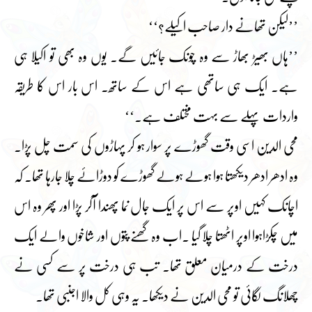
’’لیکن تھانے دار صاحب اکیلے؟‘‘
’’ہاں بھیڑ بھاڑ سے وہ چونک جائیں گے۔ یوں وہ بھی تو اکیلا ہی
ہے۔ ایک ہی ساتھی ہے اس کے ساتھ۔ اس بار اس کا طریقہ
واردات پہلے سے بہت مختلف ہے۔‘‘
محی الدین اسی وقت گھوڑے پر سوار ہو کر پہاڑوں کی سمت چل پڑا۔
وہ ادھر ادھر دیکھتا ہوا ہولے ہولے گھوڑے کو دوڑائے چلا جارہا تھا۔ کہ
اچانک کہیں اوپر سے اس پر ایک جال نما پھندا آکر پڑا اور پھر وہ اس
میں چکڑاہوا اوپر اٹھتا چلا گیا ۔اب وہ گھنے پتوں اور شاخوں والے ایک
درخت کے درمیان معلق تھا۔ تب ہی درخت پر سے کسی نے
چھلانگ لگائی تو محی الدین نے دیکھا۔ یہ وہی کل والا اجنبی تھا۔