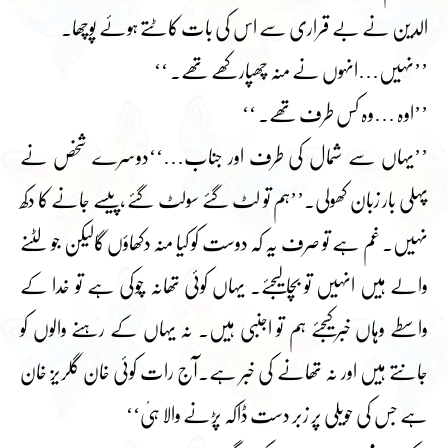
الدین نے بے قراری سے اس کی بات کاٹتے ہوئے پوچھا۔
’’نہیں…انہوں نے منہ چھپارکھے تھے۔ ‘‘
’’اوہ …وہ کس طرف تھے۔ ‘‘
’’یہاں سے شمال کی طرف اور جناب…‘‘دوسرے شخص نے
پہلی بار زبان کھولی۔’’ہم تو لٹ گئے سولٹ گئے ،پیسے جانے کا دکھ
نہیں۔ غم ہے تو صرف یہ کہ دوست کو کیا منہ دکھاؤں گالیکن جو لٹنے
والے ہیں انہیں تو بچالیجئے۔ یہاں کوئی تھانہ چوکی ہے تو خدا کے
واسطے وہاں خبرکیجئے ہم تو اجنبی ہیں۔ نہ یہاں کے رہنے والوں کو
جانتے ہیں اور نہ تھانے کی خبر ہے۔آج رات کوئی خان گلریز خان
ہے جس کی حویلی پر زبر دست ڈاکہ پڑنے والا ہیْ‘‘