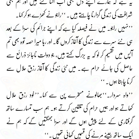
یہ ہے کہ ہمارے اپنے دل بھی اب اکتا گئے ہیں اور ہم بھی
شرافت کی زندگی گزارنا چاہتے ہیں۔ ‘‘راجو نے کھڑے ہو کر کہا۔
’’نہیں راجو۔ میں نے فیصلہ کیا ہے کہ اپنے جرائم کی سزا کے بعد
ہی نئے سرے سے زندگی کا آغاز کروں گا۔ اور رہا میرا حصہ توہ بھی تم
آپس میں تقسیم کر لو کہ یہ بزرگ کہتے ہیں، جو دولت ناجائز ذرائع سے
حاصل کی جائے حرام ہے۔ میں نئی زندگی کا آغاز رزق حلال سے
کرنا چاہتا ہوں۔ ‘‘
’’واہ سردار۔‘‘بھالونے مسخرے پن سے کہا۔’’خود رزق حلال
کھاتے ہو اور ہمیں حرام کی تلقین کرتے ہو۔ ہم سب تمہارے ساتھ
گرفتاری کے لئے پیش ہوں گے اور سزا بھگتیں گے کہ ہم نے
ایک ساتھ جینے مرنے کی قسمیں کھائی تھیں۔‘‘