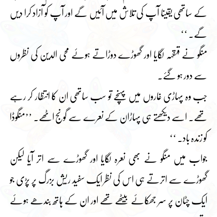
کے ساتھی یقینا آپ کی تلاش میں آئیں گے اور آپ کو آزاد کرا دیں
گے۔ ‘‘
منگو نے قہقہہ لگایا اور گھوڑے دوڑاتے ہوئے محی الدین کی نظروں
سے دور ہو گئے۔
جب وہ پہاڑی غاروں میں پہنچے تو سب ساتھی ان کا انتظار کر رہے
تھے۔ اسے دیکھتے ہی پہاڑان کے نعرے سے گونج اٹھے۔ ’’منگوڈا
کو زندہ باد۔ ‘‘
جواب میں منگو نے بھی نعرہ لگایا اور گھوڑے سے اتر آیا لیکن
گھوڑے سے اترتے ہی اس کی نظر ایک سفید ریش بزرگ پر پڑی جو
ایک چٹان پر سر جھکائے بیٹھے تھے اور ان کے ہاتھ بندھے ہوئے