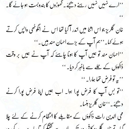
’’ارے نہیں نہیں رہنے دیجئے۔ گھوڑوں کا بندوبست ہو جائے گا۔
‘‘
خان گلریز جو اس اثنا میں اندر آ گیا تھا اس نے انگوٹھی واپس کرتے
ہوئے کہا۔’’ہم آپ کے بڑے احسان مند ہیں۔‘‘
’’احسان مند تو ہمیں آپ کا ہونا چاہئے کہ آپ نے ہمیں بر وقت
ڈاکوؤں کے حملے سے باخبر کر دیا۔ ‘‘
’’یہ تو فرض تھا ہمارا۔ ‘‘
’’تو بس آپ کا فرض پورا ہوا۔ اب ہمیں اپنا فرض پورا کرنے
دیجئے۔‘‘خان گلریز ہنسا۔
محی الدین رات ڈاکوؤں کے مقابلے کا انتظام کرنے کے لئے چلا
گیا۔ تو خان گلریز کافی دیر تک ان سے گفتگو کر تا رہا۔ ہیرے کی وہ