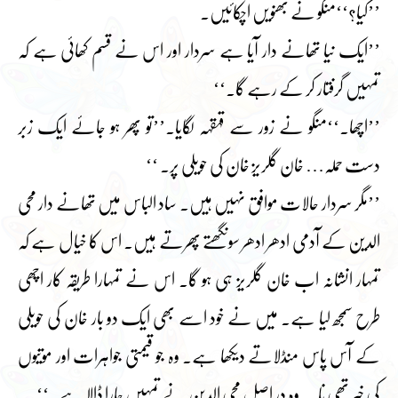
’’کیا؟‘‘منگو نے بھنویں اچکائیں۔
’’ایک نیا تھانے دار آیا ہے سردار اور اس نے قسم کھائی ہے کہ
تمہیں گرفتار کر کے رہے گا۔‘‘
’’اچھا۔‘‘منگو نے زور سے قہقہہ لگایا۔’’تو پھر ہو جائے ایک زبر
دست حملہ… خان گلریز خان کی حویلی پر۔ ‘‘
’’مگر سردار حالات موافق نہیں ہیں۔ ساد الباس میں تھانے دار محی
الدین کے آدمی ادھر ادھر سونگھتے پھرتے ہیں۔ اس کا خیال ہے کہ
تمہار انشانہ اب خان گلریز ہی ہو گا۔ اس نے تمہارا طریقہ کار اچھی
طرح سمجھ لیا ہے۔ میں نے خود اسے بھی ایک دو بار خان کی حویلی
کے آس پاس منڈلاتے دیکھا ہے۔ وہ جو قیمتی جواہرات اور موتیوں
کی خبر تھی نا…وہ در اصل محی الدین نے تمہیں چارا ڈالا ہے۔‘‘