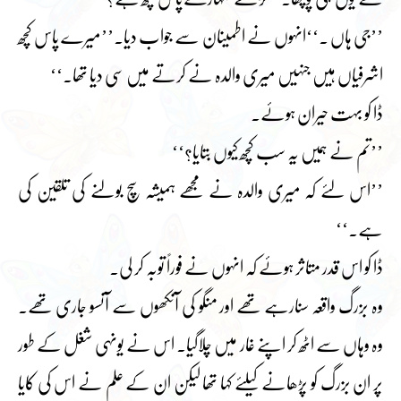
’’جی ہاں ۔‘‘انہوں نے اطمینان سے جواب دیا۔’’میرے پاس کچھ
اشرفیاں ہیں جنہیں میری والدہ نے کرتے میں سی دیا تھا۔‘‘
ڈا کو بہت حیران ہوئے۔
’’تم نے ہمیں یہ سب کچھ کیوں بتایا؟‘‘
’’اس لئے کہ میری والدہ نے مجھے ہمیشہ سچ بولنے کی تلقین کی
ہے۔‘‘
ڈا کو اس قدر متاثر ہوئے کہ انہوں نے فوراً توبہ کر لی۔
وہ بزرگ واقعہ سنارہے تھے اور منگو کی آنکھوں سے آنسو جاری تھے۔
وہ وہاں سے اٹھ کر اپنے غار میں چلاگیا۔ اس نے یونہی شغل کے طور
پر ان بزرگ کو پڑھانے کیلئے کہا تھا لیکن ان کے علم نے اس کی کایا