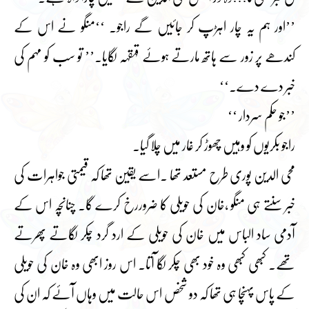
’’اور ہم یہ چار اہڑپ کر جائیں گے راجو۔ ‘‘منگو نے اس کے
کندھے پر زور سے ہاتھ مارتے ہوئے قہقہہ لگایا۔’’ تو سب کو مہم کی
خبر دے دے۔‘‘
’’جو حکم سردار ‘‘
راجو بکریوں کو وہیں چھوڑ کر غار میں چلا گیا۔
محی الدین پوری طرح مستعد تھا ۔اسے یقین تھا کہ قیمتی جواہرات کی
خبر سنتے ہی منگو ،خان کی حویلی کا ضروررخ کرے گا۔ چنانچہ اس کے
آدمی ساد الباس میں خان کی حویلی کے ارد گرد چکر لگاتے پھرتے
تھے۔ کبھی کبھی وہ خود بھی چکر لگا آتا۔ اس روز ابھی وہ خان کی حویلی
کے پاس پہنچا ہی تھا کہ دو شخص اس حالت میں وہاں آئے کہ ان کی