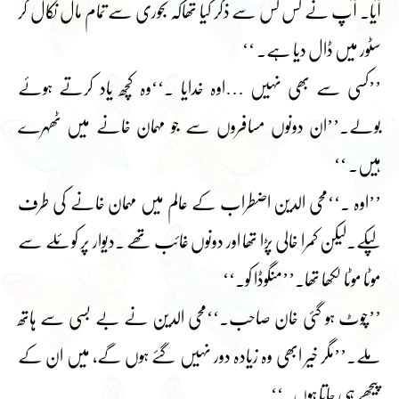
آیا۔ آپ نے کس کس سے ذکر کیا تھاکہ تجوری سے تمام مال نکال کر
سٹور میں ڈال دیا ہے۔ ‘‘
’’کسی سے بھی نہیں …اوہ خدایا ۔‘‘وہ کچھ یاد کرتے ہوئے
بولے۔’’ان دونوں مسافروں سے جو مہمان خانے میں ٹھہرے
ہیں۔ ‘‘
’’اوہ ۔‘‘محی الدین اضطراب کے عالم میں مہمان خانے کی طرف
لپکے۔لیکن کمرا خالی پڑا تھا اور دونوں غائب تھے ۔دیوار پر کوئلے سے
موٹا موٹا لکھا تھا۔’’منگوڈا کو۔‘‘
’’چوٹ ہو گئی خان صاحب۔‘‘محی الدین نے بے بسی سے ہاتھ
ملے۔’’مگر خیر ابھی وہ زیادہ دور نہیں گئے ہوں گے، میں ان کے
پیچھے ہی جاتا ہوں۔‘‘