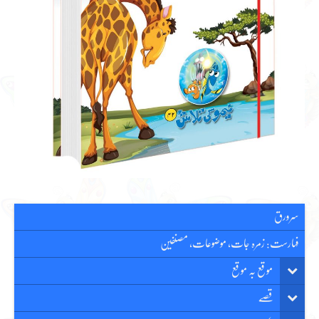
سرورق
فہارست: زمرہ جات، موضوعات، مصنفین
موقع بہ موقع
قصّے