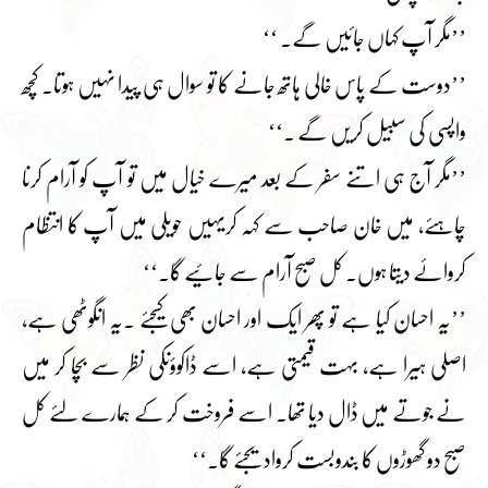
’’مگر آپ کہاں جائیں گے۔ ‘‘
’’دوست کے پاس خالی ہاتھ جانے کا تو سوال ہی پیدا نہیں ہوتا۔ کچھ
واپسی کی سبیل کریں گے ۔‘‘
’’مگر آج ہی اتنے سفر کے بعد میرے خیال میں تو آپ کو آرام کرنا
چاہئے، میں خان صاحب سے کہہ کریہیں حویلی میں آپ کا انتظام
کروائے دیتا ہوں۔ کل صبح آرام سے جائیے گا۔‘‘
’’یہ احسان کیا ہے تو پھر ایک اور احسان بھی کیجئے ۔یہ انگوٹھی ہے،
اصلی ہیرا ہے، بہت قیمتی ہے، اسے ڈاکوؤںکی نظر سے بچا کر میں
نے جوتے میں ڈال دیا تھا۔ اسے فروخت کر کے ہمارے لئے کل
صبح دو گھوڑوں کا بندوبست کروادیجئے گا۔‘‘