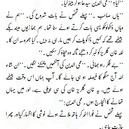
’’کیا؟ ‘‘محی الدین سیدھا ہو کر بیٹھ گیا۔
’’ہاں صاحب ۔‘‘پہلے شخص نے بات شروع کی۔ ’’ہم نے
وہاں ڈاکوئوںکو یہی بات کرتے ہوئے سنا تھا۔ ہم جھا ڑیوں میںدبکے
بیٹھے تھے کہ کہیں ڈا کو پلٹ کر ہمیں مار ہی نہ دیں۔ کیا بھروسہ ان کا۔
للہ خان گلریز کو خبر کر دیجئے تاکہ وہ بچاؤ کر سکیں۔‘‘
’’بے فکر رہو بھائی۔ ‘‘محی الدین کی آنکھیں چمکنے لگیں۔’’ان شاء
اللہ آج منگو کا فیصلہ ہو ہی جائے گا۔ آپ جہاں اس وقت بیٹھے
ہوئے ہیں، یہ خان گلریز خان کی ہی حویلی ہے، اور میں یہاں
تھانے کا انچارج ہوں۔ محی الدین! ‘‘
پہلے شخص نے فورا اٹھ کر ہاتھ ملاتے ہوئے خوشی کا اظہار کیااور پھر ا
جازت چاہی۔