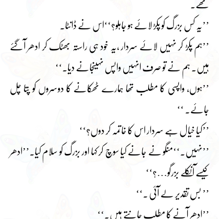
تھے۔
’’یہ کس بزرگ کو پکڑ لائے ہو جاہلو؟‘‘اس نے ڈانٹا۔
’’ہم پکڑ کر نہیں لائے سردار ،یہ خود ہی راستہ بھٹک کر ادھر آگئے
ہیں۔ ہم نے تو صرف انہیں واپس نہیںجانے دیا۔‘‘
’’ہوں، واپسی کا مطلب تھا ہمارے ٹھکانے کا دوسروں کو پتا چل
جائے۔ ‘‘
’’کیا خیال ہے سردار اس کا خاتمہ کر دوں؟‘‘
’’نہیں۔‘‘منگو نے جانے کیا سوچ کر کہا اور بزرگ کو سلام کیا۔’’ادھر
کیسے آنکلے بزرگو…؟‘‘
’’ بس تقدیر لے آئی ۔‘‘
’’ادھر آنے کا مطلب جانتے ہیں۔‘‘