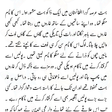
بہت عرصہ گزرا افغانستان میں ایک ڈا کو بہت مشہور ہوا۔ اس کا نام
منگو تھا۔ وہ اپنے ساتھیوں کے ساتھ غاروں میں رہتا تھا۔ کبھی کبھی
غاروں سے باہر نکلتا اور رات کی تاریکی میں گاؤں کے گاؤں لوٹ کر
واپس چلا جاتا۔لوگ اس کا نام سن کر ہی خوف سے کانپنے لگتے تھے۔
مائیں بچوں کو ڈرانے کے لئے منگو کا نام لیتی تھیں ۔پولیس اسے
گرفتار کرنے میں ناکام ہو چکی تھی۔ وہ مزے سے ڈاکہ ڈال کر غاروں
میں چھپ جاتا اور پولیس اسے ڈھونڈتی ہی رہ جاتی۔ دراصل یہ غار
بہت محفوظ تھے اور ان تک جانے کا راستہ بہت دشوار گزار تھا۔ کئی
بڑے بڑے پولیس آفیسر بھی اسے گرفتار کرنے میں ناکام رہے ۔
تب اس علاقے کے نئے تھانے دار محی الدین نے عہد کیا کہ وہ