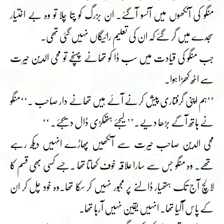
منگو کی آنکھوں میں آنسو آگئے۔ ان بزرگ کو پتا چلا تو وہ بے اختیار
سجدے میں گر گئے کہ ان کی تعلیم رائیگاں نہیں گئی تھی۔
جب منگو کی قیادت میں سب ڈا کو تھانے پہنچے تو محی الدین حیرت
سے اٹھ کھڑا ہوا۔
’’ہم اپنی گرفتاری پیش کرنے آئے ہیں تھانے دار صاحب ۔‘‘منگو
نے ہاتھ آگے بڑھا دیے۔’’ لیجئے ہتھکڑی ڈال دیجئے۔ ‘‘
محی الدین صاحب حیرت سے آنکھیں پھاڑے انہیں دیکھ رہے
تھے۔ وہ منگو جس سے سارا علاقہ خوف کھاتا تھا ۔جسے کسی بھی قسم کا
لالچ آج تک ہتھیار ڈالنے پر مجبور نہیں کر سکا تھا۔وہ خود چل کر ان
کے پاس آگیا تھا۔ انہیں یقین نہیں آرہا تھا۔