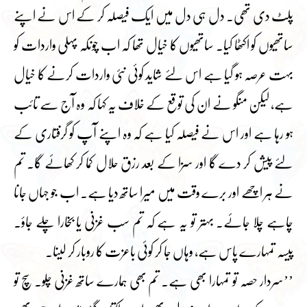
پلٹ دی تھی۔ دل ہی دل میں ایک فیصلہ کر کے اس نے اپنے
ساتھیوں کو اکٹھا کیا۔ ساتھیوں کا خیال تھا کہ اب چونکہ پہلی واردات کو
بہت عرصہ ہو گیا ہے اس لئے شاید کوئی نئی واردات کرنے کا خیال
ہے، لیکن منگو نے ان کی توقع کے خلاف یہ کہا کہ وہ آج سے تائب
ہو رہا ہے اور اس نے فیصلہ کیا ہے کہ وہ اپنے آپ کو گرفتاری کے
لئے پیش کر دے گا اور سزا کے بعد رزق حلال کما کر کھائے گا۔ تم
نے ہر اچھے اور برے وقت میں میرا ساتھ دیا ہے۔ اب جو جہاں جانا
چاہے چلا جائے۔ بہتر تو یہ ہے کہ تم سب غزنی یا بخارا چلے جاؤ۔
پیسہ تمہارے پاس ہے، وہاں جا کر کوئی باعزت کا روبار کر لینا۔
’’سردار حصہ تو تمہارا بھی ہے۔ تم بھی ہمارے ساتھ غزنی چلو۔ سچ تو