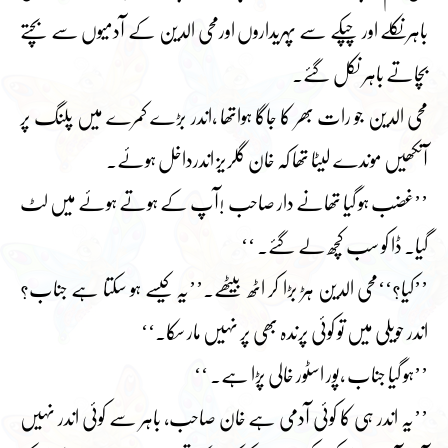
باہر نکلے اور چپکے سے پہریداروں اورمحی الدین کے آدمیوں سے بچتے
بچاتے باہر نکل گئے۔
محی الدین جو رات بھر کا جاگا ہواتھا ،اندر بڑے کمرے میں پلنگ پر
آنکھیں موندے لیٹا تھا کہ خان گلریز اندرداخل ہوئے۔
’’غضب ہو گیا تھانے دار صاحب !آپ کے ہوتے ہوئے میں لٹ
گیا۔ ڈا کو سب کچھ لے گئے۔ ‘‘
’’کیا؟‘‘محی الدین ہڑ بڑا کر اٹھ بیٹھے۔’’یہ کیسے ہو سکتا ہے جناب؟
اندر حویلی میں تو کوئی پرندہ بھی پر نہیں مار سکا۔‘‘
’’ہو گیا جناب ،پور اسٹور خالی پڑا ہے۔ ‘‘
’’یہ اندر ہی کا کوئی آدمی ہے خان صاحب، باہر سے کوئی اندر نہیں