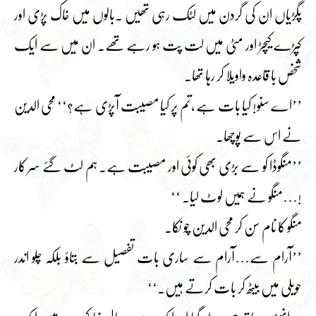
پگڑیاں ان کی گردن میں لٹک رہی تھیں ۔بالوں میں خاک پڑی اور
کپڑے کیچڑ اور مٹی میں لت پت ہو رہے تھے۔ ان میں سے ایک
شخص با قاعدہ واویلا کر رہا تھا۔
’’اے سنو! کیا بات ہے ،تم پر کیا مصیبت آپڑی ہے؟‘‘ محی الدین
نے اس سے پوچھا۔
’’منگوڈا کو سے بڑی بھی کوئی اور مصیبت ہے۔ ہم لٹ گئے سر کار
!…منگو نے ہمیں لوٹ لیا۔ ‘‘
منگو کا نام سن کر محی الدین چو نکا۔
’’آرام سے…آرام سے ساری بات تفصیل سے بتاؤ بلکہ چلو اندر
حویلی میں بیٹھ کر بات کرتے ہیں۔‘‘