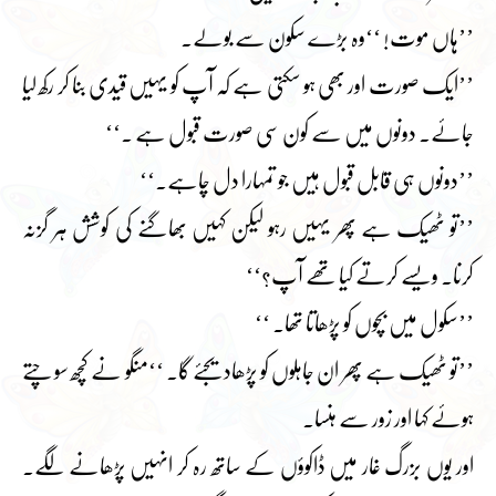
’’ہاں موت! ‘‘وہ بڑے سکون سے بولے۔
’’ایک صورت اور بھی ہو سکتی ہے کہ آپ کو یہیں قیدی بنا کر رکھ لیا
جائے۔ دونوں میں سے کون سی صورت قبول ہے ۔‘‘
’’دونوں ہی قابل قبول ہیں جو تمہارا دل چاہے۔‘‘
’’تو ٹھیک ہے پھر یہیں رہو لیکن کہیں بھاگنے کی کوشش ہر گزنہ
کرنا۔ ویسے کرتے کیا تھے آپ؟‘‘
’’سکول میں بچوں کو پڑھاتا تھا۔ ‘‘
’’تو ٹھیک ہے پھر ان جاہلوں کو پڑھادیجئے گا۔ ‘‘منگو نے کچھ سوچتے
ہوئے کہا اور زور سے ہنسا۔
اور یوں بزرگ غار میں ڈاکوؤں کے ساتھ رہ کر انہیں پڑھانے لگے۔