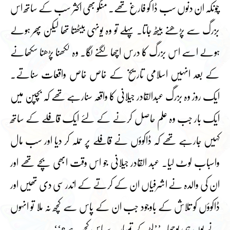
چونکہ ان دنوں سب ڈا کو فارغ تھے۔ منگو بھی اکثر سب کے ساتھ اس
بزرگ سے پڑھنے بیٹھ جاتا۔ پہلے تو وہ یونہی بیٹھتا تھا لیکن پھر ہولے
ہولے اسے اس بزرگ کا درس اچھا لگنے لگا۔ وہ لکھنا پڑھنا سکھانے
کے بعد انہیں اسلامی تاریخ کے خاص خاص واقعات سناتے۔
ایک روز وہ بزرگ عبدالقادر جیلانی کا واقعہ سنارہے تھے کہ بچپن میں
ایک بار جب وہ علم حاصل کرنے کے لئے ایک قافلے کے ساتھ
کہیں جارہے تھے کہ ڈاکوؤں نے قافلے پر حملہ کر دیا اور سب مال
واسباب لوٹ لیا۔ عبد القادر جیلانی جو اس وقت ابھی بچے تھے اور
ان کی والدہ نے اشرفیاں ان کے کرتے کے اندر سی دی تھیں اور
ڈاکوؤں کو تلاش کے باوجود جب ان کے پاس سے کچھ نہ ملا تو انہوں
نے یوں ہی پوچھا۔’’لڑکے تمہارے پاس کچھ ہے؟‘‘