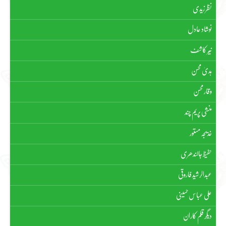
نظر زیدی
نوشاد عادل
نیّر کاشف
ہدیٰ محسن
وقار محسن
منشی پریم چند
خدیجہ مستور
حفیظ جالندھری
عبدالرشید فاروقی
علی عباس حسینی
دیگر قلم کاران