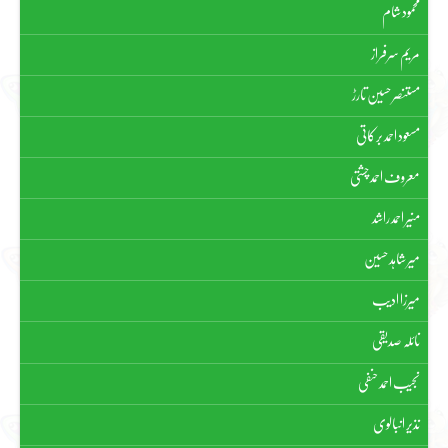
محمود شام
مریم سرفراز
مستنصر حسین تارڑ
مسعود احمد برکاتی
معروف احمد چشتی
منیر احمد راشد
میر شاہد حسین
میرزا ادیب
نائلہ صدیقی
نجیب احمد حنفی
نذیر انبالوی