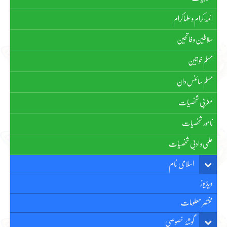
ائمۂ کرام و علماٗ کرام
سلاطین و فاتحین
مسلم خواتین
مسلم سائنس دان
مغربی شخصیات
نامور شخصیات
علمی و ادبی شخصیات
اسلامی نام
ویڈیوز
مختصر معلومات
گوشۂ خصوصی