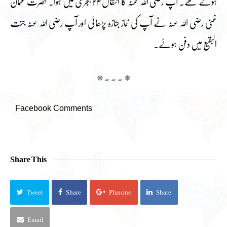
ہوتے تھے۔ آپ رضی اللہ عنہ کا انتقال ۲۴ ہجری میں ہوا۔ حضرت عثمان
غنی رضی اللہ عنہ نے آپ کی نماز جنازہ پڑھائی اور آپ رضی اللہ عنہ جنت
البقیع میں دفن ہوئے۔
*۔۔۔*
Facebook Comments
Share This
Tweet
Share
Plus one
Share
Email