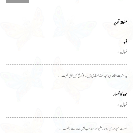
متعلقہ تحریر
توبہ
فریال یاور
۔۔۔۔۔۔۔۔۔۔۔۔۔۔۔۔۔۔۔۔۔۔۔۔۔۔۔۔۔۔۔۔۔۔۔۔۔۔۔۔۔۔۔۔۔۔۔۔۔۔۔۔۔۔۔۔۔۔۔۔۔۔۔۔۔۔۔۔۔۔۔۔
یہ حضرت رفاعہ بن عبدالمنذر انصاری ہیں۔ جو تاریخ میں اپنی کنیت…
موتہ کا شہسوار
فریال یاور
۔۔۔۔۔۔۔۔۔۔۔۔۔۔۔۔۔۔۔۔۔۔۔۔۔۔۔۔۔۔۔۔۔۔۔۔۔۔۔۔۔۔۔۔۔۔۔۔۔۔۔۔۔۔۔۔۔۔۔۔۔۔۔۔۔۔۔۔۔۔۔۔
حضرت عبدﷲ بن رواحہ رضی اللہ عنہ جب اہل مدینہ سے رخصت…