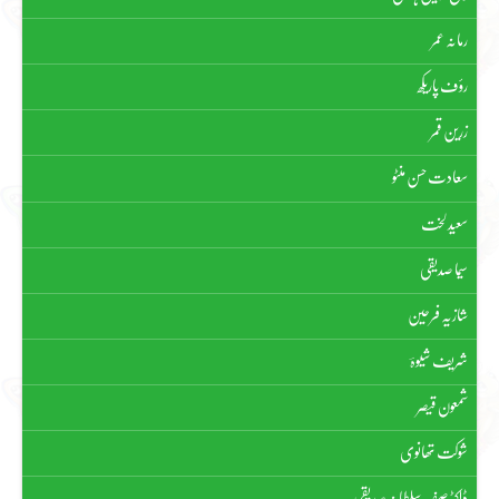
رمانہ عمر
رؤف پاریکھ
زرین قمر
سعادت حسن منٹو
سعید لخت
سیما صدیقی
شازیہ فرحین
شریف شیوہؔ
شمعون قیصر
شوکت تھانوی
ڈاکٹر صفیہ سلطانہ صدیقی