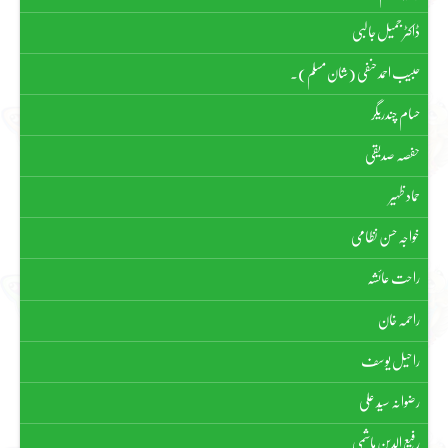
ڈاکٹر جمیل جالبی
حبیب احمد حنفی (شان مسلم)۔
حسام چندریگر
حفصہ صدیقی
حماد ظہیر
خواجہ حسن نظامی
راحت عائشہ
راحمہ خان
راحیل یوسف
رضوانہ سیّد علی
رفیع الدین ہاشمی