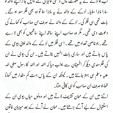
اب جو لڑکے نے یہ صورت حال دیکھی تو تیزی سے واپس جا کر اپنے والد کو
سارا ماجرا سنایا۔ لڑکے کے والد نے یہ ماجرا سنا تو وہ بھی فکر مند ہو گئے۔
بات تھی ہی فکر کی۔ لڑکے کے والد نے صرف ان صاحب کو کھانے کی
دعوت دی تھی۔ مگر وہ صاحب اپنے ساتھ اپنے ساتھیوں کو بھی لا رہے
تھے۔ جو خاصی تعداد میں تھے۔ اسی فکر میں لڑکے کے والد اپنی بیوی کے
پاس جاتے ہیں اور ساری بات انہیں بتاتے ہیں۔ ان کی بیوی نے ان
کی فکرمندی دیکھ کر اطمینان سے جواب دیا کہ اﷲ اور اﷲ کا رسول صلی اللہ
علیہ وسلم ہی بہتر جانتے ہیں۔ کیونکہ ان کے پاس بہت کم مقدار میں کھانا
تھا جو صرف ان صاحب کو ہی کافی ہوتا۔
اتنے میں ان کے مہمان تشریف لاتے ہیں اور دونوں میاں بیوی ان کے
استقبال کے لیے آگے بڑھتے ہیں۔ مہمان نے آنے کے بعد میزبان خاتون