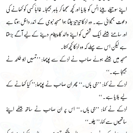
اپنے سوتیلے بیٹے انس کو بلایا اور کچھ سمجھا کر باہر بھیجا۔ غالباً کسی کو کھانے کی
دعوت بھجوائی ہے۔ وہ لڑکا تیز تیز چلتا ہوا مسجد نبوی کے اندر داخل ہوتا ہے
اور سامنے بیٹھے ایک شخص کو اپنے والد کا پیغام دینے کے لیے آگے بڑھتا
ہے لیکن اس سے پہلے کہ وہ لڑکا کچھ کہتا۔
مسجد میں بیٹھے ہوئے صاحب نے لڑکے سے پوچھا: ’’تمہیں ابو طلحہ نے
بھیجا ہے۔‘‘
لڑکے نے کہا: ’’جی ہاں۔‘‘ پھر ان صاحب نے پوچھا:’’ کیا کھانے کے
لیے بلایا ہے۔ ‘‘
لڑکے نے کہا: ’’جی ہاں۔‘‘ اس پر ان صاحب نے ساتھ بیٹھے اپنے
ساتھیوں سے کہا،’’ چلو۔‘‘