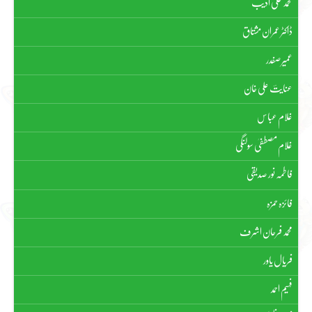
محمد علی ادیب
ڈاکٹر عمران مشتاق
عمیر صفدر
عنایتؔ علی خان
غلام عباس
غلام مصطفیٰ سولنگی
فاطمہ نور صدیقی
فائزہ حمزہ
محمد فرحان اشرف
فریال یاور
فہیم احمد