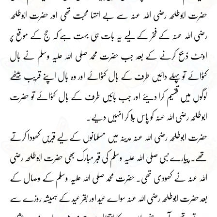
حضرت ابوطلحہ رضی اللہ عنہ سے بے انتہا محبت تھی اور حضرت ابوطلحہ
رضی اللہ عنہ کے فخر کے لیے یہ بات ہی بہت ہے کہ حج کے موقع پر
اونٹ ذبح کرنے کے بعد جب حضرت محمد صلی اللہ علیہ وسلم نے بال
کٹوائے تو پہلے دائیں طرف کے بال کٹوائے اور وہ بال اپنے قریب بیٹھے
لوگوں میں تقسیم کرا دیئے اور جب بائیں طرف کے بال کٹوائے تو حضرت
ابوطلحہ رضی اللہ عنہ کو پاس بلا کر انہیں دیے۔
حضرت ابوطلحہ رضی اللہ عنہ مدینہ میں مسلمانوں کے لیے قبریں کھودا کرتے
تھے۔ پیارے نبی صلی اللہ علیہ وسلم کی قبر مبارک بھی حضرت ابوطلحہ رضی
اللہ عنہ نے کھودی تھی۔ حضرت محمد صلی اللہ علیہ وسلم کے وصال کے
بعد حضرت ابوطلحہ رضی اللہ عنہ سواے عید اور بقر عید کے ہمیشہ روزے سے