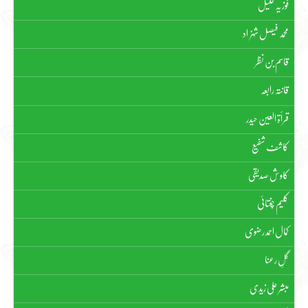
فوزیہ خلیل
محمد فیصل شہزاد
قاسم بن نظر
قانتہ رابعہ
قرأۃ العین حیدر
کاشف شفیع
کاوش صدیقی
کلیم چغتائی
کمال احمد رضوی
گلِ رعنا
مبشر علی زیدی