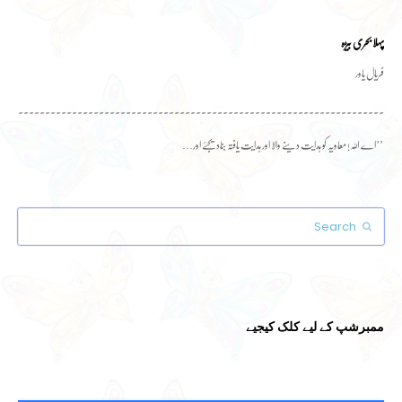
پہلا بحری بیڑہ
فریال یاور
۔۔۔۔۔۔۔۔۔۔۔۔۔۔۔۔۔۔۔۔۔۔۔۔۔۔۔۔۔۔۔۔۔۔۔۔۔۔۔۔۔۔۔۔۔۔۔۔۔۔۔۔۔۔۔۔۔۔۔۔۔۔۔۔۔۔۔۔۔۔۔۔
’’اے اللہ! معاویہ کو ہدایت دینے والا اور ہدایت یافتہ بنادیجئے اور…
Search
Submit
ممبرشپ کے لیے کلک کیجیے