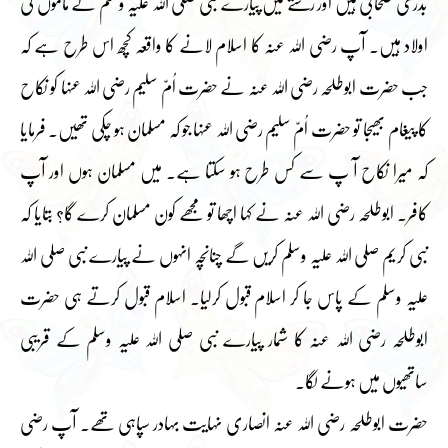
بدری صحابی ہیں اور رشتے میں پیارے نبی صلی اللہ علیہ وسلم کے ماموں کی
اولاد ہیں۔ آپ رضی اللہ عنہ کا اسلام لانے کا واقعہ کچھ اس طرح ہے کہ
جب حضرت ابوطلحہ رضی اللہ عنہ نے حضرت اُمّ سلیم رضی اللہ عنہا کو نکاح
کا پیغام بھیجا تو حضرت اُمّ سلیم رضی اللہ عنہا جو کہ مسلمان ہو چکی تھیں۔ فرمایا
کہ میرا نکاح آ پ سے کس طرح ہو سکتا ہے۔ میں مسلمان ہوں اور آپ
کافر۔ ابوطلحہ رضی اللہ عنہ نے کہا اچھا تو مجھے کون مسلمان کرے گا؟ بتایا کہ
نبی کریم صلی اللہ علیہ وسلم کریں گے چنانچہ انہوں نے پیارے نبی صلی اللہ
علیہ وسلم کے پاس جا کر اسلام قبول کرلیا۔ اسلام قبول کرتے ہی حضرت
ابوطلحہ رضی اللہ عنہ کا شمار پیارے نبی صلی اللہ علیہ وسلم کے قریبی
ساتھیوں میں ہونے لگا۔
حضرت ابوطلحہ رضی اللہ عنہ انصاری نہایت بہادر سپاہی تھے۔ آپ رضی