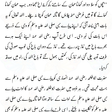
’’بچوں کو سلا دو اور کھانا مہمان کے سامنے رکھ کر چراغ بجھا دو۔ جب مہمان کھانا
کھائے گا تو میں فرضی منھ چلاؤں گا تاکہ مہمان کو پتا نہ چلے۔ اﷲ تعالیٰ کو یہ
بات اتنی پسند آئی کہ اپنے پیارے نبی صلی اللہ علیہ وسلم کو وحی کے ذریعے
اس بات کی خبر دی۔ اسی طرح آپ رضی اللہ عنہ اپنے ایک ہرے
بھرے باغ میں نماز پڑھ رہے تھے۔ نماز کے دوران باغ کی خوب صورتی کی
طرف توجہ چلی گئی اور نماز کی رکعتیں بھول گئے تو باغ اﷲ کی راہ میں صدقہ
کردیا۔
حضرت ابوطلحہ رضی اللہ عنہ انصاری کو پیارے نبی صلی اللہ علیہ وسلم سے
بہت محبت تھی۔ ہر غزوہ میں حضرت ابوطلحہ رضی اللہ عنہ کا اونٹ پیارے
نبی صلی اللہ علیہ وسلم کے اونٹ کے ساتھ ہوتا تھا تاکہ پیارے نبی صلی اللہ
علیہ وسلم کو تکلیف نہ پہنچے۔ اسی طرح پیارے نبی صلی اللہ علیہ وسلم کو بھی