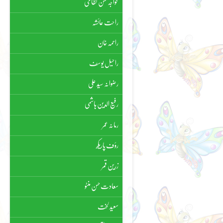
خواجہ حسن نظامی
راحت عائشہ
راحمہ خان
راحیل یوسف
رضوانہ سیّد علی
رفیع الدین ہاشمی
رمانہ عمر
رؤف پاریکھ
زرین قمر
سعادت حسن منٹو
سعید لخت