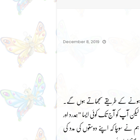
December 8, 2019
 پاس ہونے کے طریقے سمجھاتے ہوں گے۔
ن آپ کو آج تک کوئی ایسا ”ہمدرد اور
 نے سوچا کہ اپنے دوستوں کی مدد کی