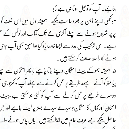
بنائیے۔ آپ کو تو فیل ہونا ہی ہے نا!
۴:کبھی اپنے ذہن پر بھروسا مت کیجیے۔ ہمیشہ دل میں اس خوف کو جگہ د
پرچہ شروع ہونے سے پہلے آخری لمحے تک کتاب اور نوٹس کے صف
رہیے۔ اس ترکیب کی مدد سے اچھا خاصا یاد کیا ہوا سبق بھی آپ بڑی
ہونے کا راستہ صاف کرسکتے ہیں۔
۵: ہمیشہ بھوکے پیٹ امتحان دینے جانا چاہیے یا پھر امتحان سے پہلے 
پیا منھ کو آئے۔ پہلے طریقے پر عمل کرنے سے پہلے آپ کو کمزوری م
دوسرے طریقے پر عمل کرنے سے آپ کو اُلٹی ہوسکتی ہے، پیٹ میں 
امتحان اور کہاں کا امتحان؟ سیدھے سیدھے بستر پر لیٹ جائیے اور 
حاصل کیجیے جسے عرف عام میں انڈا کہتے ہیں۔ ہاں پاس ہونے والے 