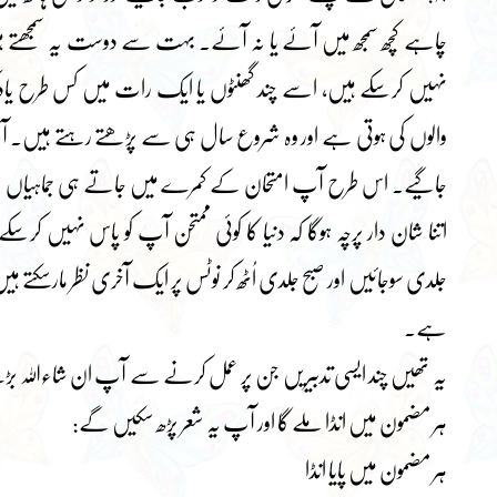
چاہے کچھ سمجھ میں آئے یا نہ آئے۔ بہت سے دوست یہ سمجھتے ہی
نہیں کرسکے ہیں، اسے چند گھنٹوں یا ایک رات میں کس طرح یاد 
والوں کی ہوتی ہے اور وہ شروع سال ہی سے پڑھتے رہتے ہیں۔ آپ ک
جاگیے۔ اس طرح آپ امتحان کے کمرے میں جاتے ہی جماہیاں لینا
اتنا شان دار پرچہ ہوگا کہ دنیا کا کوئی ممتحن آپ کو پاس نہیں کرسک
جلدی سوجائیں اور صبح جلدی اُٹھ کر نوٹس پر ایک آخری نظر مارسکتے ہیں
ہے۔
یہ تھیں چند ایسی تدبیریں جن پر عمل کرنے سے آپ ان شاءاللہ
ہر مضمون میں انڈا ملے گا اور آپ یہ شعر پڑھ سکیں گے:
ہر مضمون میں پایا انڈا