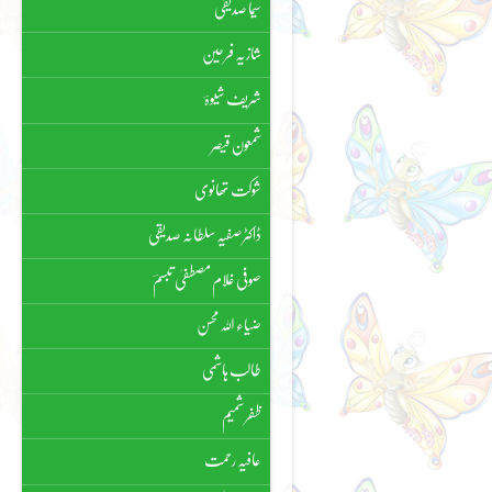
سیما صدیقی
شازیہ فرحین
شریف شیوہؔ
شمعون قیصر
شوکت تھانوی
ڈاکٹر صفیہ سلطانہ صدیقی
صوفی غلام مصطفیٰ تبسمؔ
ضیاء اللہ محسن
طالب ہاشمی
ظفر شمیم
عافیہ رحمت