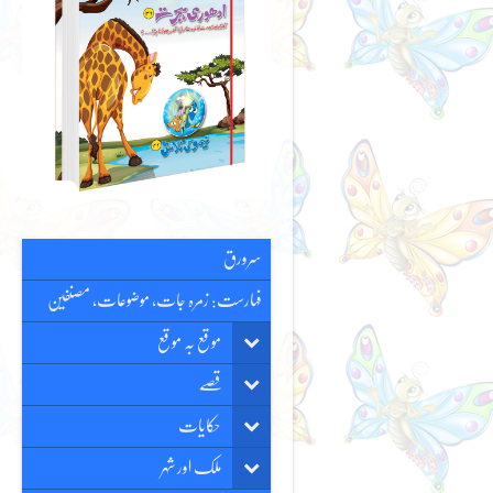
سرورق
فہارست: زمرہ جات، موضوعات، مصنفین
موقع بہ موقع
قصّے
حکایات
ملک اور شہر