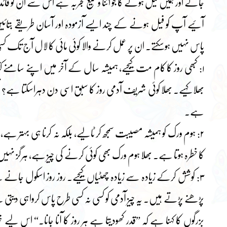
جائے اور ہمیں فیل ہونے کا جو اتنا وسیع تجربہ ہے اس سے ان کو فائد
آئیے آپ کو فیل ہونے کے چند ایسے آزمودہ اور آسان طریقے بتا
پاس نہیں ہوسکتے۔ ان پر عمل کرنے والا کوئی مائی کا لال آج تک 
۱: کبھی روز کا کام مت کیجیے، ہمیشہ سال کے آخر میں اپنے سامنے کتابوں 
بھلا کہیے۔ بھلا کوئی شریف آدمی روز کا سبق اسی دن دہراسکتا ہے؟ ق
ہے۔
۲: ہوم ورک کو ہمیشہ مصیبت سمجھ کر ٹالیے، بلکہ نہ کرنا ہی بہتر ہ
کا خطرہ ہوتا ہے۔ بھلا ہوم ورک بھی کوئی کرنے کی چیز ہے، ہرگز نہ
۳: کوشش کرکے زیادہ سے زیادہ چھٹیاں کیجیے۔ روز روز اسکول جان
پڑھنے پڑتے ہیں۔ یہ چیز آدمی کو کسی نہ کسی طرح پاس کرواہی دیتی
بزرگوں کا کہنا ہے کہ ”قدر کھودیتا ہے ہر روز کا آنا جانا۔“ اس لی