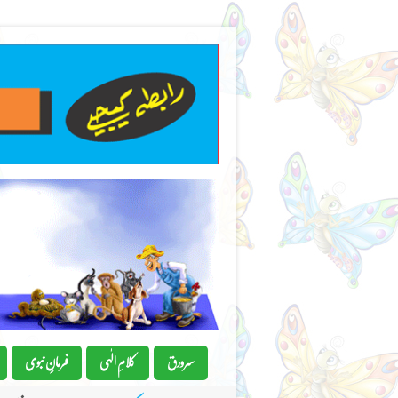
سرورق
کلامِ الٰہی
فرمانِِ نبوی