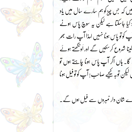
ں کہ جس چیز کو ہم سارے سال میں یاد
کیا جاسکتا ہے لیکن یہ سوچ پاس ہونے
و تو پاس ہونا نہیں لہٰذا آپ رات بھر
 شروع کرسکیں گے اور اَونگھتے ہوئے
ے گا۔ ہاں اگر آپ پاس ہونا چاہتے ہوں تو
 لیکن توبہ کیجیے صاحب! آپ کو تو فیل ہونا
 بڑے شان دار نمبروں سے فیل ہوں گے۔