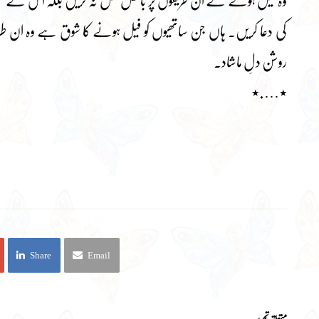
وہ فیل ہونے کے ان طریقوں پر بالکل عمل نہ کریں بلکہ اس کے قطع
کی دعا کریں۔ ہاں جن ساتھیوں کو فیل ہونے کا شوق ہے وہ ان طریقو
روشن دلِ ماشاد۔
٭….٭
Share
Email