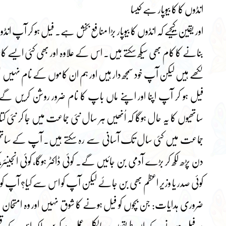
انڈوں کا کا بیوپار ہے کیسا
اور یقین کیجیے کہ انڈوں کا بیوپار بڑا منافع بخش ہے۔ فیل ہو کر آپ ا
بنانے کا کام بھی سیکھ سکتے ہیں۔ اس کے علاوہ اور بھی کئی ایسے 
لکھے ہیں لیکن آپ خود سمجھ دار ہیں اور ہم ان کاموں کے نام نہیں
فیل ہو کر آپ اپنا اور اپنے ماں باپ کا نام ضرور روشن کر
ساتھیوں کا یہ حال ہوگا کہ اُنھیں ہر سال نئی جماعت میں جا کر نئی
جماعت میں کئی سال تک آسانی سے رہ سکتے ہیں۔ آپ کے ساتھی
دن پڑھ لکھ کر بڑے آدمی بن جائیں گے۔ کوئی ڈاکٹر ہوگا، کوئی انجینئر، کوئ
کوئی صدر یا وزیر اعظم بھی بن جائے لیکن آپ کو اس سے کیا؟ آپ کو 
ضروری ہدایات: جن بچوں کو فیل ہونے کا شوق نہیں اور وہ امتحان م