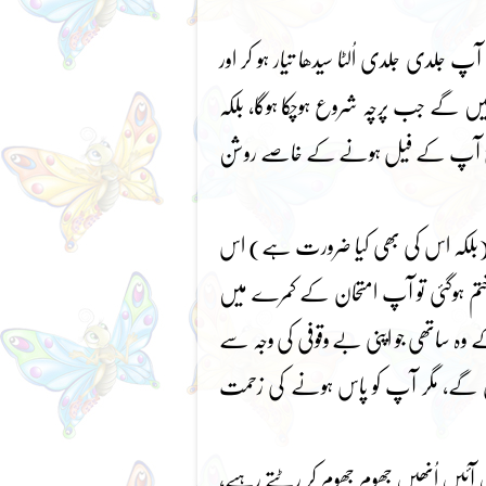
دی جلدی اُلٹا سیدھا تیار ہو کر اور
یں گے جب پرچہ شروع ہوچکا ہوگا، بلکہ
ح آپ کے فیل ہونے کے خاصے روشن
 (بلکہ اس کی بھی کیا ضرورت ہے) اس
ئی ختم ہوگئی تو آپ امتحان کے کمرے میں
ہ ساتھی جو اپنی بے وقوفی کی وجہ سے
ں گے، مگر آپ کو پاس ہونے کی زحمت
ں آئیں اُنھیں جھوم جھوم کر رٹتے رہیے،