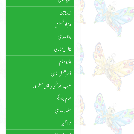
بن یامین
بہزاد لکھنوی
بینا صدیقی
پطرس بخاری
جاوید بسام
ڈاکٹر جمیل جالبی
حبیب احمد حنفی (شان مسلم)۔
حسام چندریگر
حفصہ صدیقی
حماد ظہیر