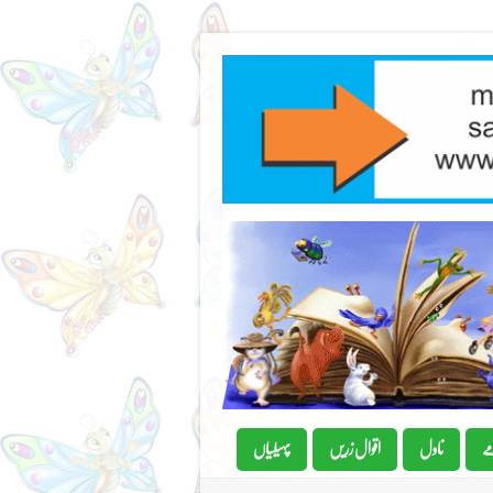
ے
ناول
اقوال زریں
پہیلیاں