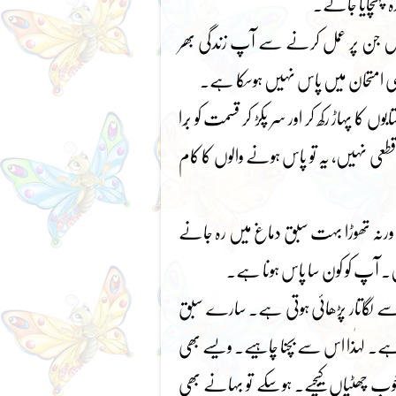
ہ پہنچایا جائے۔
ئیں جن پر عمل کرنے سے آپ زندگی بھر
کسی امتحان میں پاس نہیں ہوسکا ہے۔
کا پہاڑ رکھ کر اور سر پکڑ کر قسمت کو بُرا
طعی نہیں، یہ تو پاس ہونے والوں کا کام
ے، ورنہ تھوڑا بہت سبق دماغ میں رہ جانے
یں۔ آپ کو کون سا پاس ہونا ہے۔
ے سے لگاتار پڑھائی ہوتی ہے۔ سارے سبق
 ہے۔ لہٰذا اس سے بچنا چاہیے۔ ویسے بھی
ے خوب چھٹیاں کیجیے۔ ہوسکے تو بہانے بھی