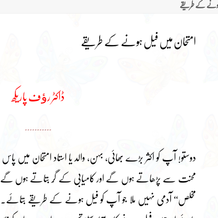
ہونے کے طریقے
امتحان میں فیل ہونے کے طریقے
ڈاکٹر رﺅف پاریکھ
۔۔۔۔۔۔۔۔۔۔۔
دوستو! آپ کو اکثر بڑے بھائی، بہن، والد یا استاد امتحان میں
محنت سے پڑھاتے ہوں گے اور کامیابی کے گُر بتاتے ہوں گے لیک
مخلص“ آدمی نہیں ملا جو آپ کو فیل ہونے کے طریقے بتائے۔ ہم