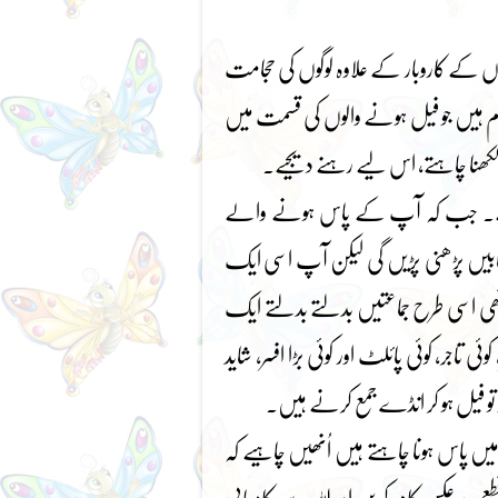
نڈوں کے کاروبار کے علاوہ لوگوں کی حجامت
کام ہیں جو فیل ہونے والوں کی قسمت میں
 لکھنا چاہتے، اس لیے رہنے دیجیے۔
یں گے۔ جب کہ آپ کے پاس ہونے والے
 کتابیں پڑھنی پڑیں گی لیکن آپ اسی ایک
 اسی طرح جماعتیں بدلتے بدلتے ایک
ی تاجر، کوئی پائلٹ اور کوئی بڑا افسر، شاید
تو فیل ہو کر انڈے جمع کرنے ہیں۔
یں پاس ہونا چاہتے ہیں اُنھیں چاہیے کہ