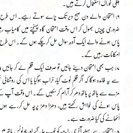
ہلکی خوراک استعمال کرتے ہیں۔
۶: امتحان والے دن صبح دیر تک پڑے سوتے رہیے۔ اس طرح آپ جل
ضروری چیزیں بھول کر اس وقت امتحان گاہ پہنچنے میں کامیاب رہ
پاس ہونے والے ایک آدھ سوال حل کرچکے ہوں گے۔ اس طر
امکانات رہیں گے۔
۷: جب بھی امتحان دینے جائیں تو صرف ایک قلم لے کر جائیں
سے یہ فائدہ ہوگا کہ اگر قلم ٹوٹ گیا، خراب ہوگیا یا اس کی روشنا
مزے سے ہاتھ پر ہاتھ دھر کر آرام کرسکیں گے۔ اس وقت آپ کے و
پاس ہونے کی خواہش رکھتے ہیں، دھڑا دھڑ پرچہ حل کررہے ہو
اُٹھانے کی کیا ضرورت ہے۔
۸: امتحان سے پہلے آخری رات کو خوب جاگیے اور جو نوٹس ہاتھ می