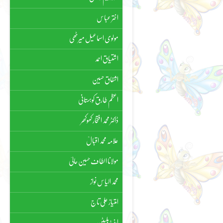
اختر عباس
مولوی اسماعیل میرٹھی
اشتیاق احمد
اشفاق حسین
اعظم طارق کوہستانی
ڈاکٹر محمد افتخار کھوکھر
علامہ محمد اقبالؒ
مولانا الطاف حسین حالیؔ
محمد الیاس نواز
امتیاز علی تاج
اینیڈ بلیٹن