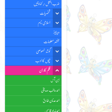
ضرب المثل / کہاوتیں
شخصیات
اسلامی نام
ویڈیوز
مختصر معلومات
گوشۂ خصوصی
بچوں کا ادب
قلم کاران
ابن آس
احمد حاطب صدیقی
احمد عدنان طارق
احمد ندیم قاسمی