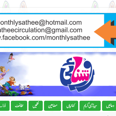
دعائیں
سیرۃ نبیٔ کریم
کہانیاں
مضامین
نظمیں
لطائف
ڈرام