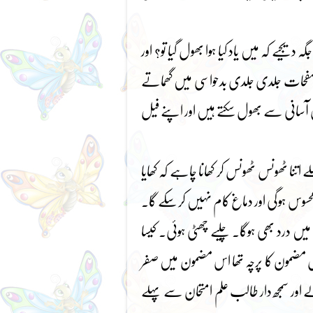
یجیے کہ میں یاد کیا ہوا بھول گیا تو؟ اور
حات جلدی جلدی بدحواسی میں گھماتے
 آسانی سے بھول سکتے ہیں اور اپنے فیل
اتنا ٹھونس ٹھونس کر کھانا چاہے کہ کھایا
حسوس ہوگی اور دماغ کام نہیں کرسکے گا۔
درد بھی ہوگا۔ چلیے چھٹی ہوئی۔ کیسا
جس مضمون کا پرچہ تھا اس مضمون میں صفر
اور سمجھ دار طالب علم امتحان سے پہلے